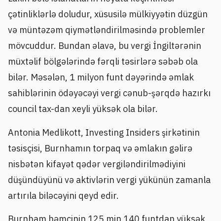
çətinliklərlə doludur, xüsusilə mülkiyyətin düzgün
və müntəzəm qiymətləndirilməsində problemler
mövcuddur. Bundan əlavə, bu vergi İngiltərənin
müxtəlif bölgələrində fərqli təsirlərə səbəb ola
bilər. Məsələn, 1 milyon funt dəyərində əmlak
sahiblərinin ödəyəcəyi vergi cənub-şərqdə hazırkı
council tax-dan xeyli yüksək ola bilər.
Antonia Medlikott, Investing Insiders şirkətinin
təsisçisi, Burnhamın torpaq və əmlakın gəlirə
nisbətən kifayət qədər vergiləndirilmədiyini
düşündüyünü və aktivlərin vergi yükünün zamanla
artırıla biləcəyini qeyd edir.
Burnham həmçinin 125 min 140 funtdan yüksək