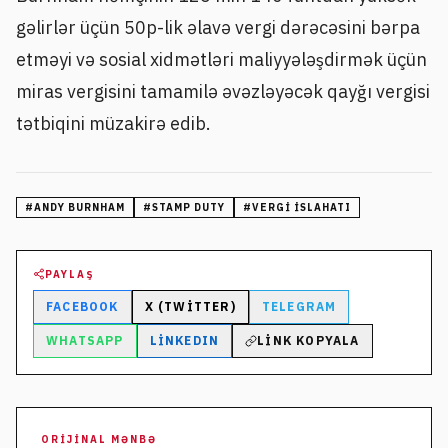
gəlirlər üçün 50p-lik əlavə vergi dərəcəsini bərpa
etməyi və sosial xidmətləri maliyyələşdirmək üçün
miras vergisini tamamilə əvəzləyəcək qayğı vergisi
tətbiqini müzakirə edib.
#
ANDY BURNHAM
#
STAMP DUTY
#
VERGI ISLAHATI
PAYLAŞ
FACEBOOK
X (TWITTER)
TELEGRAM
WHATSAPP
LINKEDIN
LINK KOPYALA
ORIJINAL MƏNBƏ