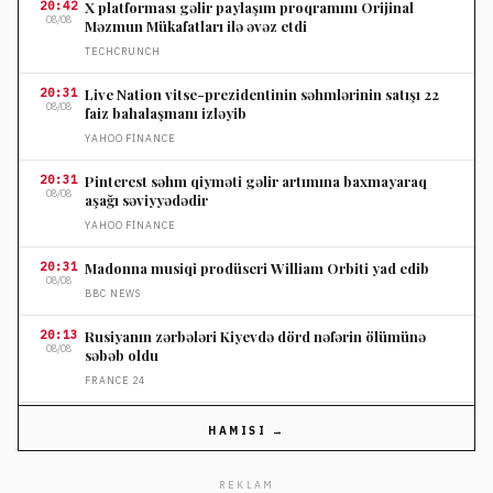
20:42
X platforması gəlir paylaşım proqramını Orijinal
08/08
Məzmun Mükafatları ilə əvəz etdi
TECHCRUNCH
20:31
Live Nation vitse-prezidentinin səhmlərinin satışı 22
08/08
faiz bahalaşmanı izləyib
YAHOO FINANCE
20:31
Pinterest səhm qiyməti gəlir artımına baxmayaraq
08/08
aşağı səviyyədədir
YAHOO FINANCE
20:31
Madonna musiqi prodüseri William Orbiti yad edib
08/08
BBC NEWS
20:13
Rusiyanın zərbələri Kiyevdə dörd nəfərin ölümünə
08/08
səbəb oldu
FRANCE 24
20:13
Kindle Scribe Colorsoft rəqəmsal qeyd və oxumaq üçün
HAMISI →
08/08
uyğundur
TECHCRUNCH
REKLAM