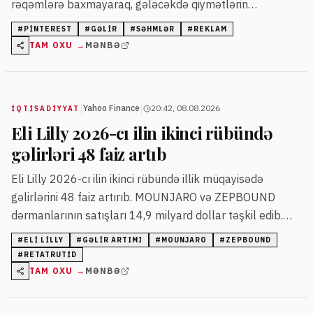
rəqəmlərə baxmayaraq, gələcəkdə qiymətlərin
yüksəlməsi gözlənilir.
#
PINTEREST
#
GƏLIR
#
SƏHMLƏR
#
REKLAM
TAM OXU →
MƏNBƏ
|
|
Yahoo Finance
20:42, 08.08.2026
İQTISADIYYAT
Eli Lilly 2026-cı ilin ikinci rübündə
gəlirləri 48 faiz artıb
Eli Lilly 2026-cı ilin ikinci rübündə illik müqayisədə
gəlirlərini 48 faiz artırıb. MOUNJARO və ZEPBOUND
dərmanlarının satışları 14,9 milyard dollar təşkil edib.
Şirkət ilin sonuna dair gəlir və xalis mənfəət proqnozunu
#
ELI LILLY
#
GƏLIR ARTIMI
#
MOUNJARO
#
ZEPBOUND
qaldırıb.
#
RETATRUTID
TAM OXU →
MƏNBƏ