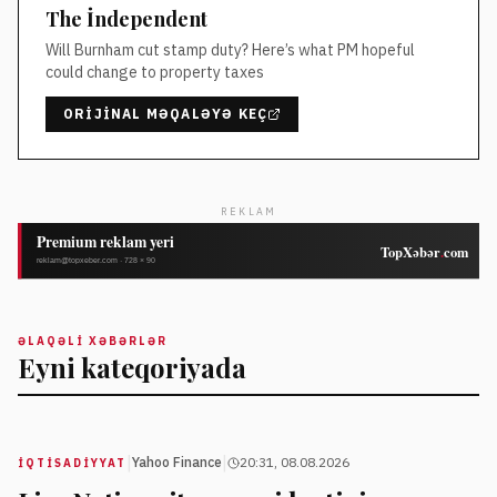
The İndependent
Will Burnham cut stamp duty? Here’s what PM hopeful
could change to property taxes
ORIJINAL MƏQALƏYƏ KEÇ
REKLAM
ƏLAQƏLI XƏBƏRLƏR
Eyni kateqoriyada
|
|
Yahoo Finance
20:31, 08.08.2026
İQTISADIYYAT