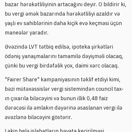
bazar hərəkətliliyinin artacağını deyir. O bildirir ki,
bu vergi əmək bazarında hərəkətliliyi azaldır və
yaşlı ev sahiblərinin daha kiçik evə keçməsi üçün
maneələr yaradır.
Əvəzində LVT tətbiq edilsə, ipoteka şirkətləri
ödəniş yanaşmalarını tamamilə dəyişməli olacaq,
çünki bu vergi birdəfəlik yox, daimi xərc olacaq.
"Fairer Share" kampaniyasının təklif etdiyi kimi,
bəzi mütəxəssislər vergi sistemindən council tax-
ın çıxarıla biləcəyini və bunun illik 0,48 faiz
dərəcəsi ilə əmlakın dəyərinə əsaslanan vergi ilə
əvəzlənə biləcəyini göstərir.
Lakin belə islahatların həyata keçirilməsi