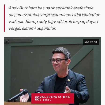
Andy Burnham baş nazir seçilmək ərəfəsində
daşınmaz əmlak vergi sistemində ciddi islahatlar
vəd edir. Stamp duty ləğv edilərək torpaq dəyəri
vergisi sistemi düşünülür.
EMBED
QALEREYAYA BAX
2
şəkil