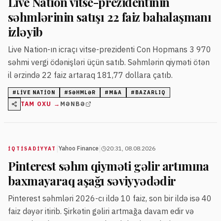
Live Nation vitse-prezidentinin
səhmlərinin satışı 22 faiz bahalaşmanı
izləyib
Live Nation-ın icraçı vitse-prezidenti Con Hopmans 3 970
səhmi vergi ödənişləri üçün satıb. Səhmlərin qiyməti ötən
il ərzində 22 faiz artaraq 181,77 dollara çatıb.
#
LIVE NATION
#
SƏHMLƏR
#
M&A
#
BAZARLIQ
TAM OXU →
MƏNBƏ
|
|
Yahoo Finance
20:31, 08.08.2026
İQTISADIYYAT
Pinterest səhm qiyməti gəlir artımına
baxmayaraq aşağı səviyyədədir
Pinterest səhmləri 2026-cı ildə 10 faiz, son bir ildə isə 40
faiz dəyər itirib. Şirkətin gəliri artmağa davam edir və