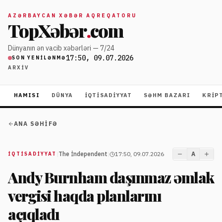
AZƏRBAYCAN XƏBƏR AQREQATORU
TopXəbər
.
com
Dünyanın ən vacib xəbərləri — 7/24
17:50, 09.07.2026
SON YENILƏNMƏ
ARXIV
HAMISI
DÜNYA
İQTISADIYYAT
SƏHM BAZARI
KRIP
ANA SƏHIFƏ
|
The İndependent
|
17:50, 09.07.2026
A
İQTISADIYYAT
Andy Burnham daşınmaz əmlak
vergisi haqda planlarını
açıqladı