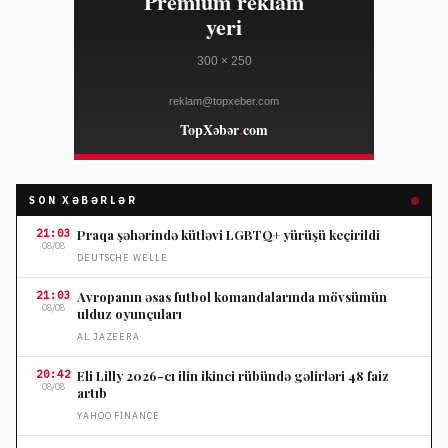
SON XƏBƏRLƏR
21:03
Praqa şəhərində kütləvi LGBTQ+ yürüşü keçirildi
08/08
DEUTSCHE WELLE
21:03
Avropanın əsas futbol komandalarında mövsümün
08/08
ulduz oyunçuları
AL JAZEERA
20:42
Eli Lilly 2026-cı ilin ikinci rübündə gəlirləri 48 faiz
08/08
artıb
YAHOO FINANCE