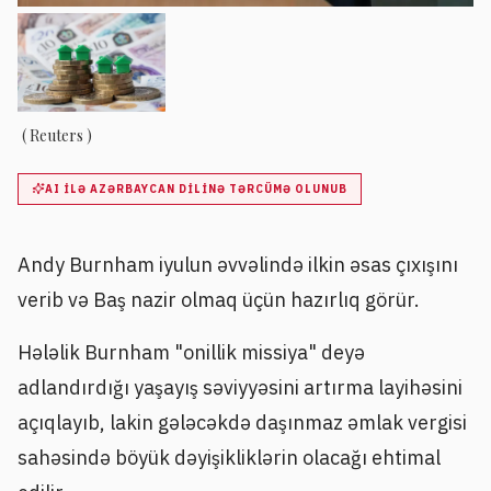
( Reuters )
AI ILƏ AZƏRBAYCAN DILINƏ TƏRCÜMƏ OLUNUB
Andy Burnham iyulun əvvəlində ilkin əsas çıxışını
verib və Baş nazir olmaq üçün hazırlıq görür.
Hələlik Burnham "onillik missiya" deyə
adlandırdığı yaşayış səviyyəsini artırma layihəsini
açıqlayıb, lakin gələcəkdə daşınmaz əmlak vergisi
sahəsində böyük dəyişikliklərin olacağı ehtimal