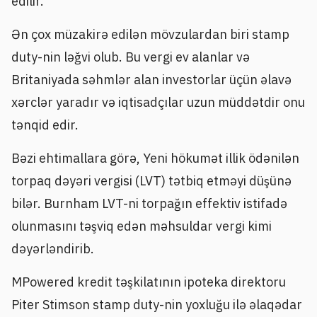
edilir.
Ən çox müzakirə edilən mövzulardan biri stamp
duty-nin ləğvi olub. Bu vergi ev alanlar və
Britaniyada səhmlər alan investorlar üçün əlavə
xərclər yaradır və iqtisadçılar uzun müddətdir onu
tənqid edir.
Bəzi ehtimallara görə, Yeni hökumət illik ödənilən
torpaq dəyəri vergisi (LVT) tətbiq etməyi düşünə
bilər. Burnham LVT-ni torpağın effektiv istifadə
olunmasını təşviq edən məhsuldar vergi kimi
dəyərləndirib.
MPowered kredit təşkilatının ipoteka direktoru
Piter Stimson stamp duty-nin yoxluğu ilə əlaqədar