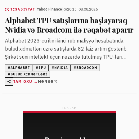
|
|
Yahoo Finance
20:13, 08.08.2026
İQTISADIYYAT
Alphabet TPU satışlarına başlayaraq
Nvidia və Broadcom ilə rəqabət aparır
Alphabet 2023-cü ilin ikinci rüb maliyyə hesabatında
bulud xidmətləri üzrə satışlarda 82 faiz artım göstərib.
Şirkət süni intellekt üçün nəzərdə tutulmuş TPU-ları
xarici müştərilərə satmağa başlayıb və bu sahədə Nvidia
#
ALPHABET
#
TPU
#
NVIDIA
#
BROADCOM
ilə rəqabətə girir. Broadcom isə TPU dizaynında Alphabet
#
BULUD XIDMƏTLƏRI
ilə əməkdaşlıq edir.
TAM OXU →
MƏNBƏ
REKLAM