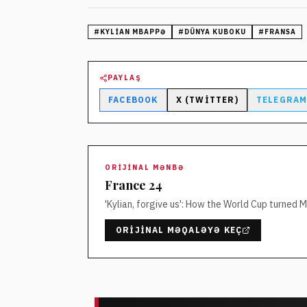
#
KYLIAN MBAPPƏ
#
DÜNYA KUBOKU
#
FRANSA
PAYLAŞ
FACEBOOK
X (TWITTER)
TELEGRA
ORIJINAL MƏNBƏ
France 24
'Kylian, forgive us': How the World Cup turned
ORIJINAL MƏQALƏYƏ KEÇ