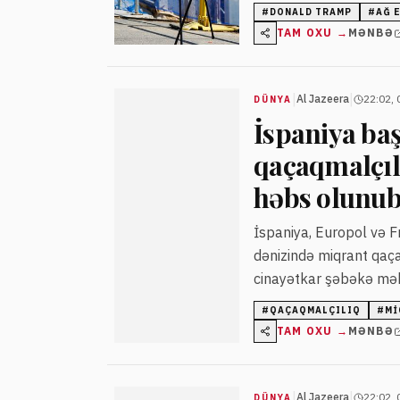
qoymayıb.
#
DONALD TRAMP
#
AĞ 
TAM OXU →
MƏNBƏ
|
|
Al Jazeera
22:02, 
DÜNYA
İspaniya ba
qaçaqmalçılı
həbs olunu
İspaniya, Europol və F
dənizində miqrant qaça
cinayətkar şəbəkə məhv
gəmilər ələ keçirilib.
#
QAÇAQMALÇILIQ
#
MI
TAM OXU →
MƏNBƏ
|
|
Al Jazeera
22:02, 
DÜNYA