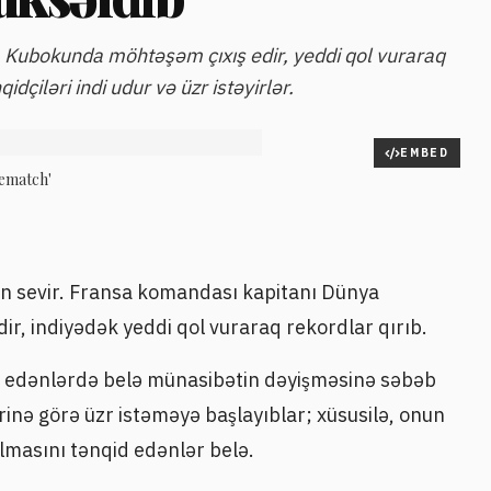
 Kubokunda möhtəşəm çıxış edir, yeddi qol vuraraq
idçiləri indi udur və üzr istəyirlər.
EMBED
rematch'
n sevir. Fransa komandası kapitanı Dünya
, indiyədək yeddi qol vuraraq rekordlar qırıb.
d edənlərdə belə münasibətin dəyişməsinə səbəb
ərinə görə üzr istəməyə başlayıblar; xüsusilə, onun
masını tənqid edənlər belə.