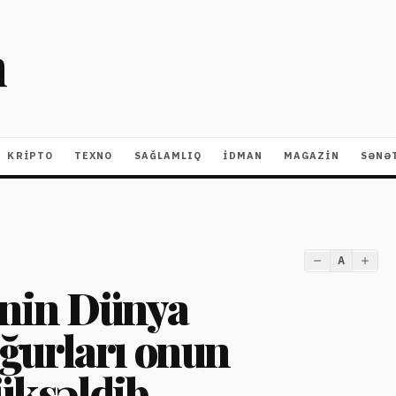
m
KRIPTO
TEXNO
SAĞLAMLIQ
İDMAN
MAGAZİN
SƏNƏ
A
nin Dünya
ğurları onun
yüksəldib