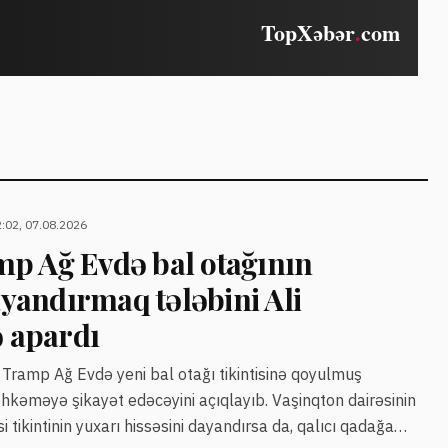
:02, 07.08.2026
p Ağ Evdə bal otağının
dayandırmaq tələbini Ali
 apardı
Tramp Ağ Evdə yeni bal otağı tikintisinə qoyulmuş
hkəməyə şikayət edəcəyini açıqlayıb. Vaşinqton dairəsinin
tikintinin yuxarı hissəsini dayandırsa da, qalıcı qadağa