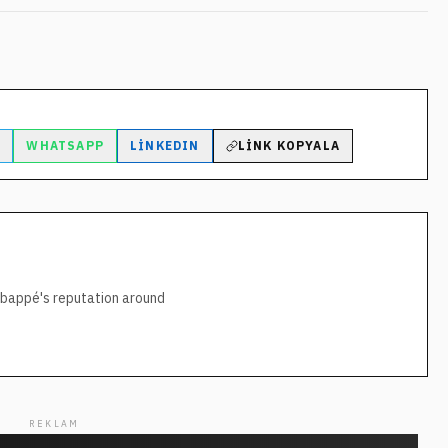
M
WHATSAPP
LINKEDIN
LINK KOPYALA
 Mbappé's reputation around
REKLAM