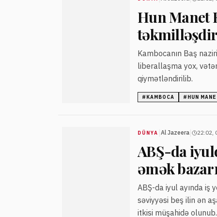
Hun Manet K
təkmilləşdir
Kambocanın Baş naziri 
liberallaşma yox, vətə
qiymətləndirilib.
#
KAMBOCA
#
HUN MANE
|
|
Al Jazeera
22:02, 
DÜNYA
ABŞ-da iyuld
əmək bazarın
ABŞ-da iyul ayında iş y
səviyyəsi beş ilin ən a
itkisi müşahidə olunub.