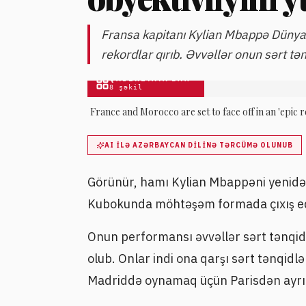
Fransa kapitanı Kylian Mbappə Dünya
rekordlar qırıb. Əvvəllər onun sərt tənq
QALEREYAYA BAX
8
şəkil
France and Morocco are set to face off in an 'epic 
AI ILƏ AZƏRBAYCAN DILINƏ TƏRCÜMƏ OLUNUB
Görünür, hamı Kylian Mbappəni yenidə
Kubokunda möhtəşəm formada çıxış edir
Onun performansı əvvəllər sərt tənqi
olub. Onlar indi ona qarşı sərt tənqidl
Madriddə oynamaq üçün Parisdən ayrıl