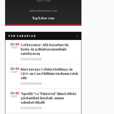
SON XƏBƏRLƏR
22:02
Cef Kreymer: ABŞ bazarları SK
08/07
hynix-in gəlişini peşmanlıqla
xatırlayacaq
YAHOO FINANCE
22:02
Russ Savage Celsius Holdings-in
08/07
CEO-su Con Fildlinin istefasını tələb
edir
YAHOO FINANCE
22:02
"Spotify" və "Pinterest" ikinci rübdə
08/07
gözləntiləri üstələdi, amma
səhmləri düşdü
YAHOO FINANCE