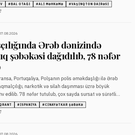
EV
#
BAL OTAĞI
#
ALI MƏHKƏMƏ
#
VAŞINQTON DAIRƏSI
07.08.2026
şçılığında Ərəb dənizində
q şəbəkəsi dağıdılıb, 78 nəfər
b
ransa, Portuqaliya, Polşanın polis əməkdaşlığı ilə Ərəb
qmalçılığı, narkotik və silah daşınması üzrə böyük
 edilib. 78 nəfər tutulub, çox sayda sursat və sürətli
QRANT
#
İSPANIYA
#
CINAYƏTKAR ŞƏBƏKƏ
07.08.2026