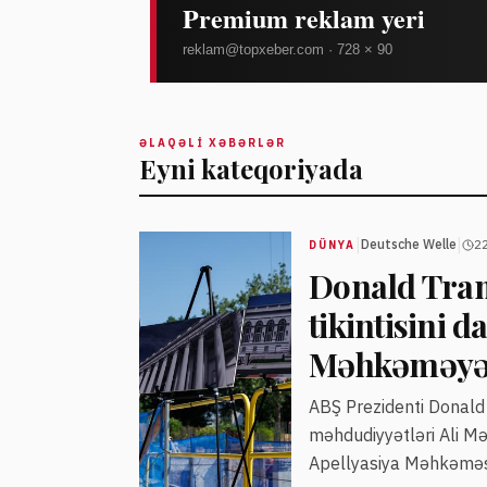
ƏLAQƏLI XƏBƏRLƏR
Eyni kateqoriyada
|
|
Deutsche Welle
22
DÜNYA
Donald Tram
tikintisini 
Məhkəməyə
ABŞ Prezidenti Donald 
məhdudiyyətləri Ali Mə
Apellyasiya Məhkəməsi 