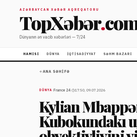
AZƏRBAYCAN XƏBƏR AQREQATORU
TopXəbər
.
co
Dünyanın ən vacib xəbərləri — 7/24
HAMISI
DÜNYA
İQTISADIYYAT
SƏHM BAZARI
ANA SƏHIFƏ
|
France 24
|
17:50, 09.07.2026
DÜNYA
Kylian Mbappə
Kubokundakı u
obyektivliyini 