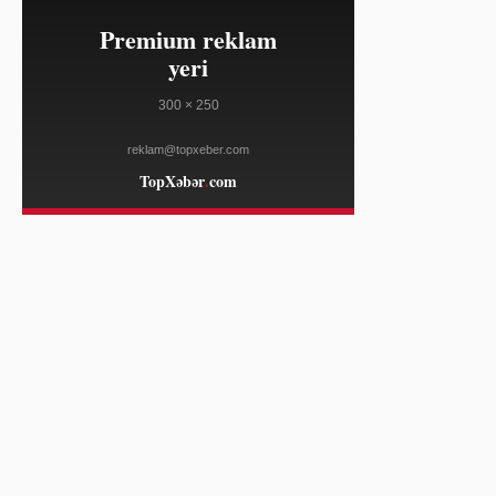
22:02
ABŞ-da iyulda iş yerlərinin sayı
08/07
azalıb, əmək bazarının iştirak
səviyyəsi düşüb
AL JAZEERA
22:02
Hun Manet Kambocanın avtoritar
08/07
modelini təkmilləşdirir
AL JAZEERA
22:02
Katseye qrupunun üzvləri Manon və
08/07
Sofiya qrupu tərk edib
ELLE
22:02
ABŞ limanlarında daşıma həcmi
08/07
yüksək qalır
WWD
22:02
Donald Tramp Ağ Evdə bal otağının
08/07
tikintisini dayandırmaq tələbini Ali
Məhkəməyə apardı
DEUTSCHE WELLE
22:02
2026-cı ilin payızında populyar olan