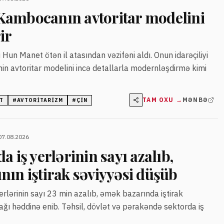
ambocanın avtoritar modelini
ir
Hun Manet ötən il atasından vəzifəni aldı. Onun idarəçiliyi
nin avtoritar modelini incə detallarla modernləşdirmə kimi
TAM OXU →
MƏNBƏ
T
#
AVTORITARIZM
#
ÇIN
07.08.2026
a iş yerlərinin sayı azalıb,
ın iştirak səviyyəsi düşüb
erlərinin sayı 23 min azalıb, əmək bazarında iştirak
şağı həddinə enib. Təhsil, dövlət və pərakəndə sektorda iş