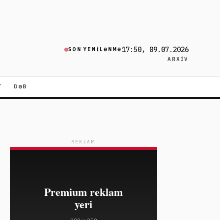
17:50, 09.07.2026
SON YENILƏNMƏ
ARXIV
T
DƏB
REKLAM