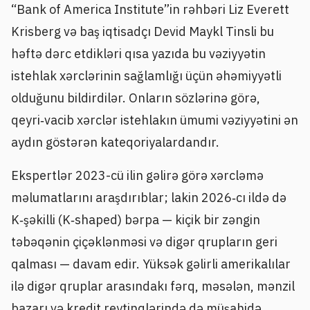
“Bank of America Institute”in rəhbəri Liz Everett
Krisberg və baş iqtisadçı Devid Maykl Tinsli bu
həftə dərc etdikləri qısa yazıda bu vəziyyətin
istehlak xərclərinin sağlamlığı üçün əhəmiyyətli
olduğunu bildirdilər. Onların sözlərinə görə,
qeyri‑vacib xərclər istehlakın ümumi vəziyyətini ən
aydın göstərən kateqoriyalardandır.
Ekspertlər 2023-cü ilin gəlirə görə xərcləmə
məlumatlarını araşdırıblar; lakin 2026‑cı ildə də
K‑şəkilli (K‑shaped) bərpa — kiçik bir zəngin
təbəqənin çiçəklənməsi və digər qrupların geri
qalması — davam edir. Yüksək gəlirli amerikalılar
ilə digər qruplar arasındakı fərq, məsələn, mənzil
bazarı və kredit reytinqlərində də müşahidə