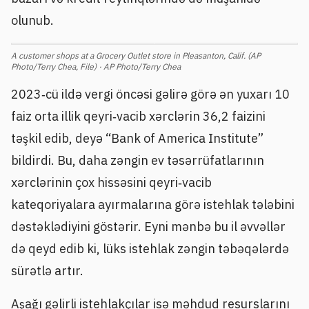
olunub.
A customer shops at a Grocery Outlet store in Pleasanton, Calif. (AP
Photo/Terry Chea, File) · AP Photo/Terry Chea
2023‑cü ildə vergi öncəsi gəlirə görə ən yuxarı 10
faiz orta illik qeyri‑vacib xərclərin 36,2 faizini
təşkil edib, deyə “Bank of America Institute”
bildirdi. Bu, daha zəngin ev təsərrüfatlarının
xərclərinin çox hissəsini qeyri‑vacib
kateqoriyalara ayırmalarına görə istehlak tələbini
dəstəklədiyini göstərir. Eyni mənbə bu il əvvəllər
də qeyd edib ki, lüks istehlak zəngin təbəqələrdə
sürətlə artır.
Aşağı gəlirli istehlakçılar isə məhdud resurslarını