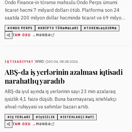
Ondo Finance-in törəmə məhsulu Ondo Perps ümumi
ticarət həcmi 7 milyard dolları ötüb. Platforma son 24
saatda 200 milyon dollar həcmində ticarət və 69 milyon
dollar açıq mövqeyə malikdir.
#
ONDO PERPS
#
KRIPTO TÖRƏMƏLƏRI
#
TOKENLƏŞDIRMƏ
TAM OXU →
MƏNBƏ
|
|
WWD
03:04, 08.08.2026
İQTISADIYYAT
ABŞ-da iş yerlərinin azalması iqtisadi
narahatlıq yaradıb
ABŞ-da iyul ayında iş yerlərinin sayı 23 min azalaraq
işsizlik 4,1 faizə düşüb. Buna baxmayaraq, istehlakçı
əhval-ruhiyyəsi və səhmlər bazarı artıb.
#
IŞ YERLƏRI
#
IŞSIZLIK
#
ISTEHLAKÇI RƏYI
TAM OXU →
MƏNBƏ