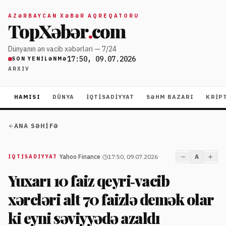
AZƏRBAYCAN XƏBƏR AQREQATORU
TopXəbər
.
com
Dünyanın ən vacib xəbərləri — 7/24
17:50, 09.07.2026
SON YENILƏNMƏ
ARXIV
HAMISI
DÜNYA
İQTISADIYYAT
SƏHM BAZARI
KRIP
ANA SƏHIFƏ
|
Yahoo Finance
|
17:50, 09.07.2026
A
İQTISADIYYAT
Yuxarı 10 faiz qeyri‑vacib
xərcləri alt 70 faizlə demək olar
ki eyni səviyyədə azaldı