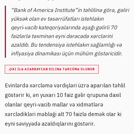
“Bank of America Institute”in təhlilinə görə, gəliri
yüksək olan ev təsərrüfatları istehlakın
qeyri‑vacib kateqoriyalarında aşağı gəlirli 70
faizlərlə təxminən eyni dərəcədə xərclərini
azaldıb. Bu tendensiya istehlakın sağlamlığı və
inflyasiya dinamikası üçün mühüm göstəricidir.
AI ILƏ AZƏRBAYCAN DILINƏ TƏRCÜMƏ OLUNUB
Evinlərdə xərcləmə vərdişləri üzrə aparılan təhlil
göstərir ki, ən yuxarı 10 faiz gəlir qrupuna daxil
olanlar qeyri‑vacib mallar və xidmətlərə
xərclədikləri məbləği alt 70 faizlə demək olar ki
eyni səviyyədə azaldıqlarını göstərir.