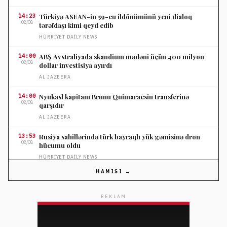
14:23
Türkiyə ASEAN-in 59-cu ildönümünü yeni dialoq
08/08
tərəfdaşı kimi qeyd edib
HÜRRIYET DAILY NEWS
14:00
ABŞ Avstraliyada skandium mədəni üçün 400 milyon
08/08
dollar investisiya ayırdı
AL JAZEERA
14:00
Nyukasl kapitanı Brunu Quimaraesin transferinə
08/08
qarşıdır
AL JAZEERA
13:53
Rusiya sahillərində türk bayraqlı yük gəmisinə dron
08/08
hücumu oldu
HÜRRIYET DAILY NEWS
HAMISI →
13:53
Türkiyə hava mühərriki proqramlarının inkişafını
08/08
sürətləndirir
REKLAM
HÜRRIYET DAILY NEWS
13:31
Türkiyə Yunanıstanın Egey turizm planını qanuni
08/08
saymır