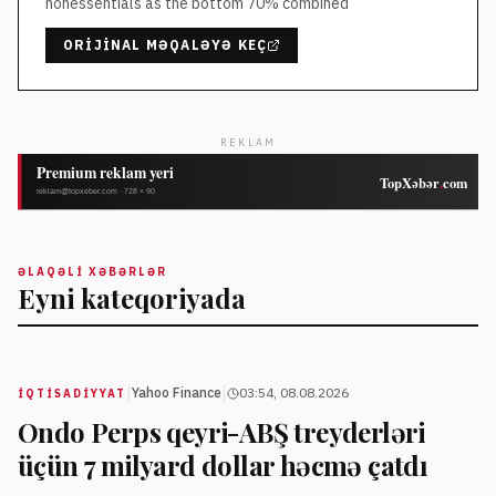
nonessentials as the bottom 70% combined
ORIJINAL MƏQALƏYƏ KEÇ
REKLAM
ƏLAQƏLI XƏBƏRLƏR
Eyni kateqoriyada
|
|
Yahoo Finance
03:54, 08.08.2026
İQTISADIYYAT
Ondo Perps qeyri-ABŞ treyderləri
üçün 7 milyard dollar həcmə çatdı