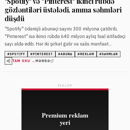
"Spotify" və "Pinterest" ikinci rübdə
gözləntiləri üstələdi, amma səhmləri
düşdü
"Spotify" ödənişli abunəçi sayını 300 milyona çatdırıb,
"Pinterest" isə ikinci rübdə 640 milyon aylıq fəal istifadəçi
sayı əldə edib. Hər iki şirkət gəlir və xalis mənfəət
göstəricilərini keçsə də, səhmlərinin qiymətləri azalıb.
#
SPOTIFY
#
PINTEREST
#
ABUNƏ
#
REKLAM
#
SƏHMLƏR
TAM OXU →
MƏNBƏ
REKLAM