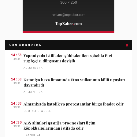
SON XƏBƏRLƏR
14:53
Yaponiyada istilikdən şübhələnilən səbəblə Fici
08/08
rugbyçisi dünyasını dəyişib
AL JAZEERA
14:53
Kataniya hava limanında Etna vulkanının külü uçuşları
08/08
dayandırdı
AL JAZEERA
14:53
Almaniyada katolik və protestantlar birgə ibadət edir
08/08
DEUTSCHE WELLE
14:30
ABŞ alimləri qasırğa proqnozları üçün
08/08
köpəkbalıqlarından istifadə edir
FRANCE 24