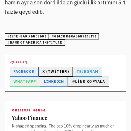
həmin ayda son dörd ildə ən güclü illik artımını 5,1
faizlə qeyd edib.
#
ISTEHLAK XƏRCLƏRI
#
GƏLIR BƏRABƏRSIZLIYI
#
BANK OF AMERICA INSTITUTE
PAYLAŞ
FACEBOOK
X (TWITTER)
TELEGRAM
WHATSAPP
LINKEDIN
LINK KOPYALA
ORIJINAL MƏNBƏ
Yahoo Finance
K-shaped spending: The top 10% drop nearly as much on