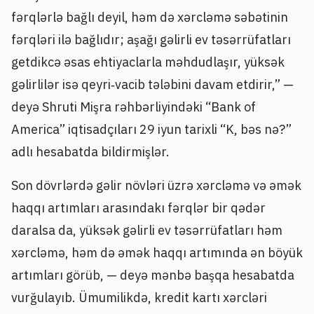
fərqlərlə bağlı deyil, həm də xərcləmə səbətinin
fərqləri ilə bağlıdır; aşağı gəlirli ev təsərrüfatları
getdikcə əsas ehtiyaclarla məhdudlaşır, yüksək
gəlirlilər isə qeyri‑vacib tələbini davam etdirir,” —
deyə Shruti Mişra rəhbərliyindəki “Bank of
America” iqtisadçıları 29 iyun tarixli “K, bəs nə?”
adlı hesabatda bildirmişlər.
Son dövrlərdə gəlir növləri üzrə xərcləmə və əmək
haqqı artımları arasındakı fərqlər bir qədər
daralsa da, yüksək gəlirli ev təsərrüfatları həm
xərcləmə, həm də əmək haqqı artımında ən böyük
artımları görüb, — deyə mənbə başqa hesabatda
vurğulayıb. Ümumilikdə, kredit kartı xərcləri