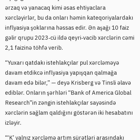
ərzaq və yanacaq kimi əsas ehtiyaclara
xərcləyirlər, bu da onları həmin kateqoriyalardakı
inflyasiya şoklarına həssas edir. Ən aşağı 10 faiz
gəlir qrupu 2023‑cü ildə qeyri‑vacib xərclərin cəmi
2,1 faizinə töhfə verib.
“Yuxarı qatdakı istehlakçılar pul xərcləməyə
davam etdikcə inflyasiya yapışqan qalmağa
davam edə bilər,” — deyə Krisberg və Tinsli əlavə
ediblər. Onların şərhləri “Bank of America Global
Research”in zəngin istehlakçılar sayəsində
xərclərin sağlam qaldığını göstərən iki hesabatını
izləyir.
“‘K’ yalnız xərcləmə artım sürətləri arasındakı