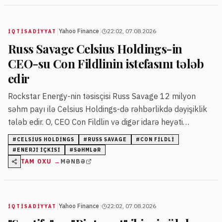
|
|
Yahoo Finance
22:02, 07.08.2026
İQTISADIYYAT
Russ Savage Celsius Holdings-in
CEO-su Con Fildlinin istefasını tələb
edir
Rockstar Energy-nin təsisçisi Russ Savage 12 milyon
səhm payı ilə Celsius Holdings-də rəhbərlikdə dəyişiklik
tələb edir. O, CEO Con Fildlin və digər idarə heyəti
üzvlərinin istefasını istəyir.
#
CELSIUS HOLDINGS
#
RUSS SAVAGE
#
CON FILDLI
#
ENERJI IÇKISI
#
SƏHMLƏR
TAM OXU →
MƏNBƏ
|
|
Yahoo Finance
22:02, 07.08.2026
İQTISADIYYAT