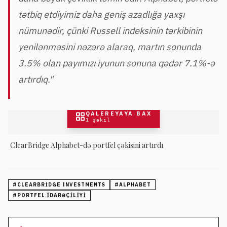
tətbiq etdiyimiz daha geniş azadlığa yaxşı
nümunədir, çünki Russell indeksinin tərkibinin
yenilənməsini nəzərə alaraq, martın sonunda
3.5% olan payımızı iyunun sonuna qədər 7.1%-ə
artırdıq."
QALEREYAYA BAX
1
şəkil
ClearBridge Alphabet-də portfel çəkisini artırdı
#
CLEARBRIDGE INVESTMENTS
#
ALPHABET
#
PORTFEL IDARƏÇILIYI