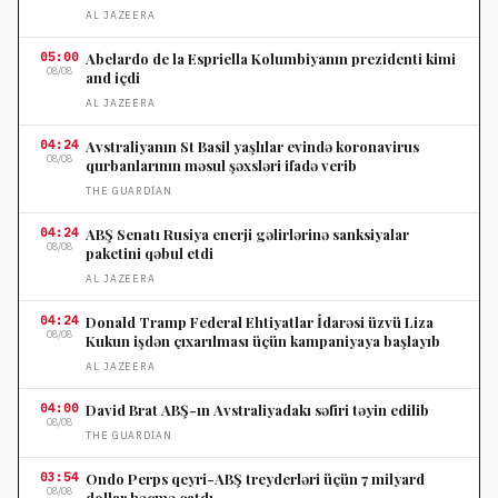
AL JAZEERA
05:00
Abelardo de la Espriella Kolumbiyanın prezidenti kimi
08/08
and içdi
AL JAZEERA
04:24
Avstraliyanın St Basil yaşlılar evində koronavirus
08/08
qurbanlarının məsul şəxsləri ifadə verib
THE GUARDIAN
04:24
ABŞ Senatı Rusiya enerji gəlirlərinə sanksiyalar
08/08
paketini qəbul etdi
AL JAZEERA
04:24
Donald Tramp Federal Ehtiyatlar İdarəsi üzvü Liza
08/08
Kukun işdən çıxarılması üçün kampaniyaya başlayıb
AL JAZEERA
04:00
David Brat ABŞ-ın Avstraliyadakı səfiri təyin edilib
08/08
THE GUARDIAN
03:54
Ondo Perps qeyri-ABŞ treyderləri üçün 7 milyard
08/08
dollar həcmə çatdı