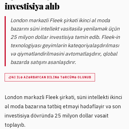
investisiya alıb
London mərkəzli Fleek şirkəti ikinci əl moda
bazarını süni intellekt vasitəsilə yeniləmək üçün
25 milyon dollar investisiya təmin edib. Fleek-in
texnologiyası geyimlərin kateqoriyalaşdırılması
və qiymətləndirilməsini avtomatlaşdırır, qlobal
bazarda satışını asanlaşdırır.
AI ILƏ AZƏRBAYCAN DILINƏ TƏRCÜMƏ OLUNUB
London mərkəzli Fleek şirkəti, süni intellekti ikinci
əl moda bazarına tətbiq etməyi hədəfləyir və son
investisiya dövründə 25 milyon dollar vəsait
toplayıb.