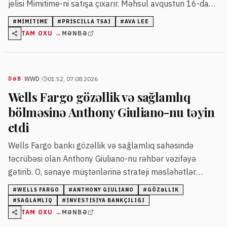
jelisi Mimitime-ni satışa çıxarır. Məhsul avqustun 16-dan
"Target" mağazalarında və onlayn təqdim ediləcək.
#
MIMITIME
#
PRISCILLA TSAI
#
AVA LEE
TAM OXU →
MƏNBƏ
|
|
WWD
01:52, 07.08.2026
DƏB
Wells Fargo gözəllik və sağlamlıq
bölməsinə Anthony Giuliano-nu təyin
etdi
Wells Fargo bankı gözəllik və sağlamlıq sahəsində
təcrübəsi olan Anthony Giuliano-nu rəhbər vəzifəyə
gətirib. O, sənaye müştərilərinə strateji məsləhətlər
verərək platformanın inkişafını təmin edəcək.
#
WELLS FARGO
#
ANTHONY GIULIANO
#
GÖZƏLLIK
#
SAĞLAMLIQ
#
INVESTISIYA BANKÇILIĞI
TAM OXU →
MƏNBƏ