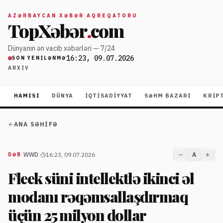
AZƏRBAYCAN XƏBƏR AQREQATORU
TopXəbər
.
com
Dünyanın ən vacib xəbərləri — 7/24
16:23, 09.07.2026
SON YENILƏNMƏ
ARXIV
HAMISI
DÜNYA
İQTISADIYYAT
SƏHM BAZARI
KRIP
ANA SƏHIFƏ
|
WWD
|
16:23, 09.07.2026
A
DƏB
Fleek süni intellektlə ikinci əl
modanı rəqəmsallaşdırmaq
üçün 25 milyon dollar