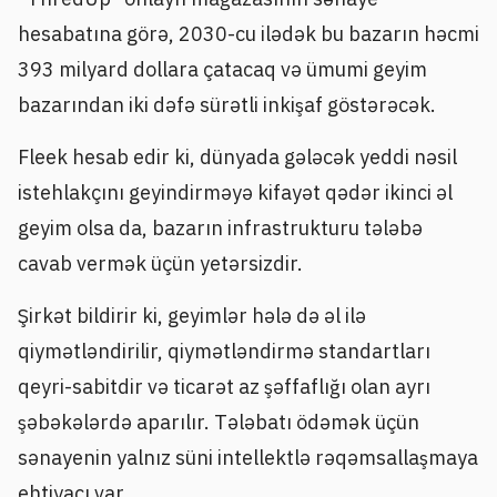
hesabatına görə, 2030-cu ilədək bu bazarın həcmi
393 milyard dollara çatacaq və ümumi geyim
bazarından iki dəfə sürətli inkişaf göstərəcək.
Fleek hesab edir ki, dünyada gələcək yeddi nəsil
istehlakçını geyindirməyə kifayət qədər ikinci əl
geyim olsa da, bazarın infrastrukturu tələbə
cavab vermək üçün yetərsizdir.
Şirkət bildirir ki, geyimlər hələ də əl ilə
qiymətləndirilir, qiymətləndirmə standartları
qeyri-sabitdir və ticarət az şəffaflığı olan ayrı
şəbəkələrdə aparılır. Tələbatı ödəmək üçün
sənayenin yalnız süni intellektlə rəqəmsallaşmaya
ehtiyacı var.