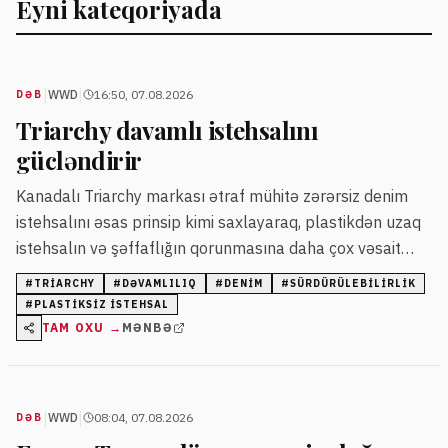
Eyni kateqoriyada
|
|
WWD
16:50, 07.08.2026
DƏB
Triarchy davamlı istehsalını
gücləndirir
Kanadalı Triarchy markası ətraf mühitə zərərsiz denim
istehsalını əsas prinsip kimi saxlayaraq, plastikdən uzaq
istehsalın və şəffaflığın qorunmasına daha çox vəsait
ayırır. Brend innovativ parça texnologiyalarına sərmayə
#
TRIARCHY
#
DƏVAMLILIQ
#
DENIM
#
SÜRDÜRÜLEBILIRLIK
yatıraraq biznesini daha davamlı etmək üçün cəhd
#
PLASTIKSIZ ISTEHSAL
göstərir.
TAM OXU →
MƏNBƏ
|
|
WWD
08:04, 07.08.2026
DƏB