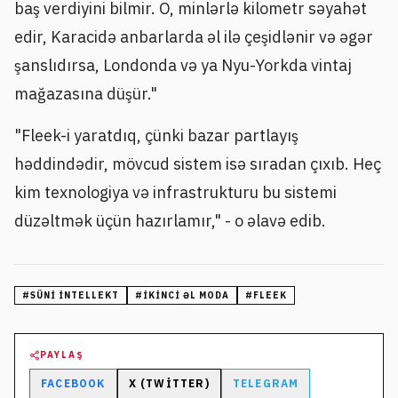
baş verdiyini bilmir. O, minlərlə kilometr səyahət
edir, Karacidə anbarlarda əl ilə çeşidlənir və əgər
şanslıdırsa, Londonda və ya Nyu-Yorkda vintaj
mağazasına düşür."
"Fleek-i yaratdıq, çünki bazar partlayış
həddindədir, mövcud sistem isə sıradan çıxıb. Heç
kim texnologiya və infrastrukturu bu sistemi
düzəltmək üçün hazırlamır," - o əlavə edib.
#
SÜNI INTELLEKT
#
IKINCI ƏL MODA
#
FLEEK
PAYLAŞ
FACEBOOK
X (TWITTER)
TELEGRAM