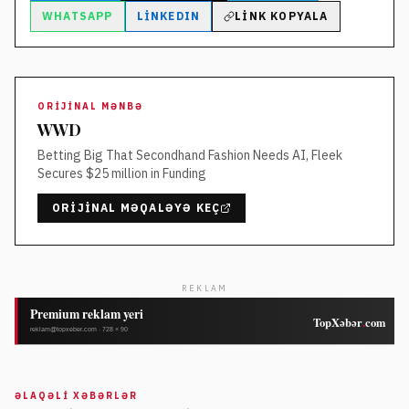
WHATSAPP
LINKEDIN
LINK KOPYALA
ORIJINAL MƏNBƏ
WWD
Betting Big That Secondhand Fashion Needs AI, Fleek
Secures $25 million in Funding
ORIJINAL MƏQALƏYƏ KEÇ
REKLAM
ƏLAQƏLI XƏBƏRLƏR