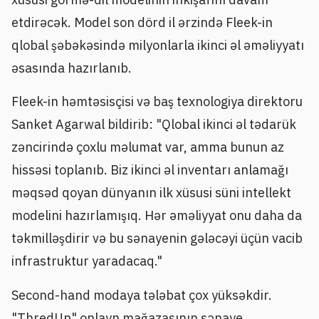
etdirəcək. Model son dörd il ərzində Fleek-in
qlobal şəbəkəsində milyonlarla ikinci əl əməliyyatı
əsasında hazırlanıb.
Fleek-in həmtəsisçisi və baş texnologiya direktoru
Sanket Agarwal bildirib: "Qlobal ikinci əl tədarük
zəncirində çoxlu məlumat var, amma bunun az
hissəsi toplanıb. Biz ikinci əl inventarı anlamağı
məqsəd qoyan dünyanın ilk xüsusi süni intellekt
modelini hazırlamışıq. Hər əməliyyat onu daha da
təkmilləşdirir və bu sənayenin gələcəyi üçün vacib
infrastruktur yaradacaq."
Second-hand modaya tələbat çox yüksəkdir.
"ThredUp" onlayn mağazasının sənaye