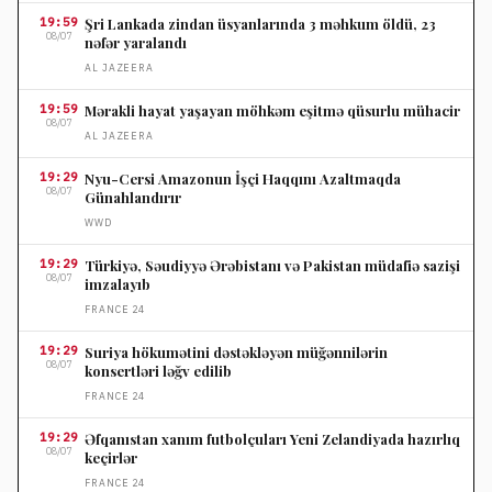
19:59
Şri Lankada zindan üsyanlarında 3 məhkum öldü, 23
08/07
nəfər yaralandı
AL JAZEERA
19:59
Mərakli hayat yaşayan möhkəm eşitmə qüsurlu mühacir
08/07
AL JAZEERA
19:29
Nyu-Cersi Amazonun İşçi Haqqını Azaltmaqda
08/07
Günahlandırır
WWD
19:29
Türkiyə, Səudiyyə Ərəbistanı və Pakistan müdafiə sazişi
08/07
imzalayıb
FRANCE 24
19:29
Suriya hökumətini dəstəkləyən müğənnilərin
08/07
konsertləri ləğv edilib
FRANCE 24
19:29
Əfqanıstan xanım futbolçuları Yeni Zelandiyada hazırlıq
08/07
keçirlər
FRANCE 24