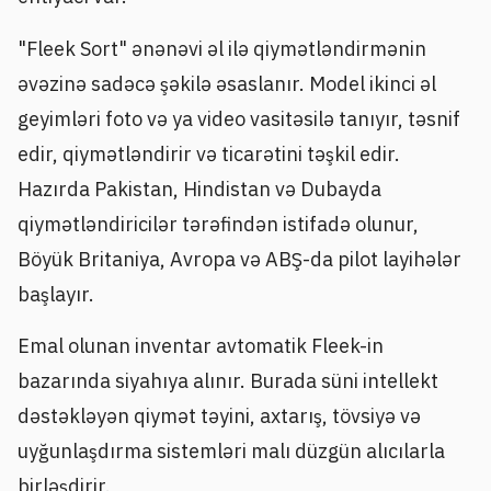
"Fleek Sort" ənənəvi əl ilə qiymətləndirmənin
əvəzinə sadəcə şəkilə əsaslanır. Model ikinci əl
geyimləri foto və ya video vasitəsilə tanıyır, təsnif
edir, qiymətləndirir və ticarətini təşkil edir.
Hazırda Pakistan, Hindistan və Dubayda
qiymətləndiricilər tərəfindən istifadə olunur,
Böyük Britaniya, Avropa və ABŞ-da pilot layihələr
başlayır.
Emal olunan inventar avtomatik Fleek-in
bazarında siyahıya alınır. Burada süni intellekt
dəstəkləyən qiymət təyini, axtarış, tövsiyə və
uyğunlaşdırma sistemləri malı düzgün alıcılarla
birləşdirir.