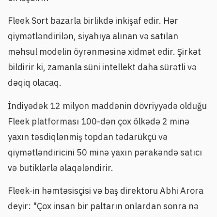
Fleek Sort bazarla birlikdə inkişaf edir. Hər
qiymətləndirilən, siyahıya alınan və satılan
məhsul modelin öyrənməsinə xidmət edir. Şirkət
bildirir ki, zamanla süni intellekt daha sürətli və
dəqiq olacaq.
İndiyədək 12 milyon maddənin dövriyyədə olduğu
Fleek platforması 100-dən çox ölkədə 2 minə
yaxın təsdiqlənmiş topdan tədarükçü və
qiymətləndiricini 50 minə yaxın pərakəndə satıcı
və butiklərlə əlaqələndirir.
Fleek-in həmtəsisçisi və baş direktoru Abhi Arora
deyir: "Çox insan bir paltarın onlardan sonra nə