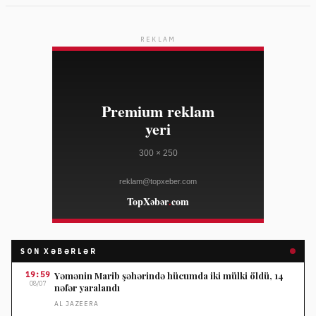
REKLAM
SON XƏBƏRLƏR
19:59
Yəmənin Marib şəhərində hücumda iki mülki öldü, 14
08/07
nəfər yaralandı
AL JAZEERA