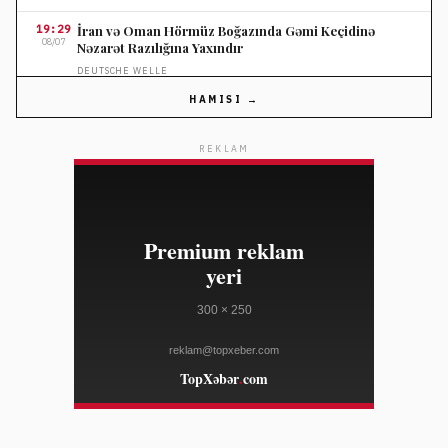
19:29
İran və Oman Hörmüz Boğazında Gəmi Keçidinə
08/07
Nəzarət Razılığına Yaxındır
DEUTSCHE WELLE
HAMISI →
19:29
Berlin Gecə Klublarında Gəlirlər Dəyişir, Çətinliklər
08/07
Artır
REKLAM
DEUTSCHE WELLE
19:29
ABŞ-da zəif işsizlik hesabatı dolların yen qarşısında
08/07
ucuzlaşmasına səbəb oldu
YAHOO FINANCE
19:29
Nasdaq güclənib, Cloudflare səhmləri süni intellekt
08/07
fonunda bahalaşıb
YAHOO FINANCE
19:29
Kroger qiymət siyasətini Walmart və Costco ilə
08/07
rəqabətədavamlı edir
YAHOO FINANCE
19:29
SpaceX bazarlara təsir göstərir, investorlar şirkətə
08/07
maraq göstərir