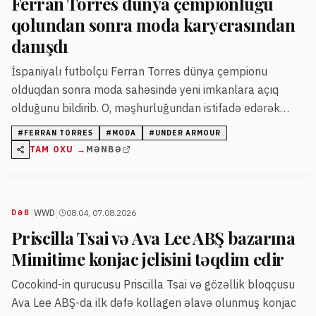
Ferran Torres dünya çempionluğu
qolundan sonra moda karyerasından
danışdı
İspaniyalı futbolçu Ferran Torres dünya çempionu
olduqdan sonra moda sahəsində yeni imkanlara açıq
olduğunu bildirib. O, məşhurluğundan istifadə edərək
moda ulduzu olmaq istədiyini deyib.
#
FERRAN TORRES
#
MODA
#
UNDER ARMOUR
TAM OXU →
MƏNBƏ
|
|
WWD
08:04, 07.08.2026
DƏB
Priscilla Tsai və Ava Lee ABŞ bazarına
Mimitime konjac jelisini təqdim edir
Cocokind-in qurucusu Priscilla Tsai və gözəllik bloqçusu
Ava Lee ABŞ-da ilk dəfə kollagen əlavə olunmuş konjac