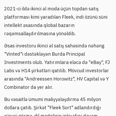
2021-ci ildə ikinci əl moda üçün topdan satış
platforması kimi yaradılan Fleek, indi özünü süni
intellekt əsasında qlobal bazarın
rəqəmsallaşdırılmasına yönəldib.
Əsas investoru ikinci əl satış sahəsində nəhəng
"Vinted"i dəstəkləyən Burda Principal
Investments olub. Yatırımlara eləcə də "eBay", FJ
Labs və H14 şirkətləri qatılıb. Mövcud investorlar
arasında "Andreessen Horowitz", HV Capital və Y
Combinator da yer alır.
Bu vəsaitlə ümumi maliyyələşdirmə 45 milyon
dollara çatıb. Şirkət "Fleek Sort" adlandırdığı
xüsusi görmə-dil modelinin inkişafını davam