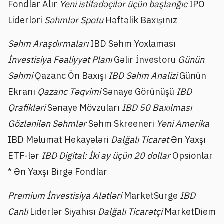
Fondlar Alır
Yeni istifadəçilər üçün başlanğıc
IPO
Liderləri
Səhmlər Spotu
Həftəlik Baxışınız
Səhm Araşdırmaları
IBD Səhm Yoxlaması
İnvestisiya Fəaliyyət Planı
Gəlir İnvestoru
Günün
Səhmi
Qazanc Ön Baxışı
IBD Səhm Analizi
Günün
Ekranı
Qazanc Təqvimi
Sənaye Görünüşü
IBD
Qrafikləri
Sənaye Mövzuları
IBD 50 Baxılması
Gözlənilən Səhmlər
Səhm Skreeneri
Yeni Amerika
IBD Məlumat Hekayələri
Dalğalı Ticarət
Ən Yaxşı
ETF-lər
IBD Digital: İki ay üçün 20 dollar
Opsionlar
* Ən Yaxşı Birgə Fondlar
Premium İnvestisiya Alətləri
MarketSurge
IBD
Canlı
Liderlər Siyahısı
Dalğalı Ticarətçi
MarketDiem