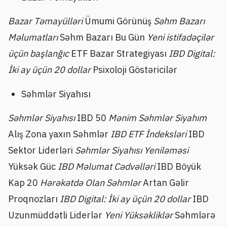
Bazar Təmayülləri
Ümumi Görünüş
Səhm Bazarı
Məlumatları
Səhm Bazarı Bu Gün
Yeni istifadəçilər
üçün başlanğıc
ETF Bazar Strategiyası
IBD Digital:
İki ay üçün 20 dollar
Psixoloji Göstəricilər
Səhmlər Siyahısı
Səhmlər Siyahısı
IBD 50
Mənim Səhmlər Siyahım
Alış Zona yaxın Səhmlər
IBD ETF İndeksləri
IBD
Sektor Liderləri
Səhmlər Siyahısı Yeniləməsi
Yüksək Güc
IBD Məlumat Cədvəlləri
IBD Böyük
Kap 20
Hərəkətdə Olan Səhmlər
Artan Gəlir
Proqnozları
IBD Digital: İki ay üçün 20 dollar
IBD
Uzunmüddətli Liderlər
Yeni Yüksəkliklər
Səhmlərə