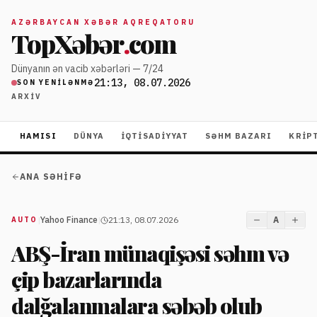
AZƏRBAYCAN XƏBƏR AQREQATORU
TopXəbər
.
com
Dünyanın ən vacib xəbərləri — 7/24
21:13, 08.07.2026
SON YENILƏNMƏ
ARXIV
HAMISI
DÜNYA
İQTISADIYYAT
SƏHM BAZARI
KRIP
ANA SƏHIFƏ
|
Yahoo Finance
|
21:13, 08.07.2026
A
AUTO
ABŞ-İran münaqişəsi səhm və
çip bazarlarında
dalğalanmalara səbəb olub