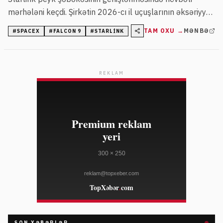
mərhələni keçdi. Şirkətin 2026-cı il uçuşlarının əksəriyyəti
Starlink peyklərinin yerləşdirilməsinə yönəlib.
TAM OXU →
MƏNBƏ
#
SPACEX
#
FALCON 9
#
STARLINK
REKLAM
SON XƏBƏRLƏR