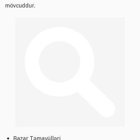
mövcuddur.
Bazar Təmayülləri