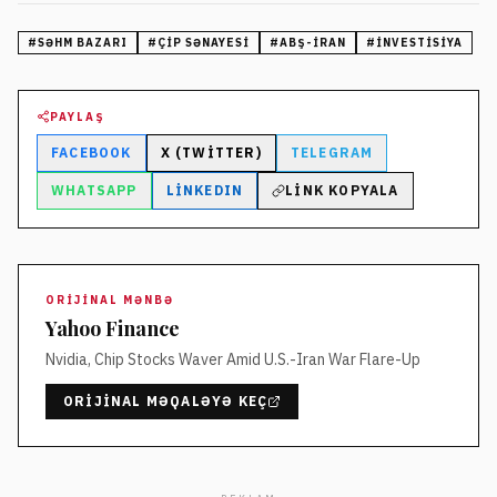
#
SƏHM BAZARI
#
ÇIP SƏNAYESI
#
ABŞ-İRAN
#
INVESTISIYA
PAYLAŞ
FACEBOOK
X (TWITTER)
TELEGRAM
WHATSAPP
LINKEDIN
LINK KOPYALA
ORIJINAL MƏNBƏ
Yahoo Finance
Nvidia, Chip Stocks Waver Amid U.S.-Iran War Flare-Up
ORIJINAL MƏQALƏYƏ KEÇ