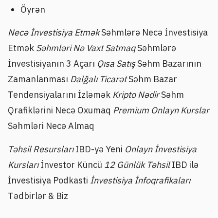
Öyrən
Necə İnvestisiya Etmək
Səhmlərə Necə İnvestisiya
Etmək
Səhmləri Nə Vaxt Satmaq
Səhmlərə
İnvestisiyanın 3 Açarı
Qısa Satış
Səhm Bazarının
Zamanlanması
Dalğalı Ticarət
Səhm Bazar
Tendensiyalarını İzləmək
Kripto Nədir
Səhm
Qrafiklərini Necə Oxumaq
Premium Onlayn Kurslar
Səhmləri Necə Almaq
Təhsil Resursları
IBD-yə Yeni
Onlayn İnvestisiya
Kursları
İnvestor Küncü
12 Günlük Təhsil
IBD ilə
İnvestisiya Podkasti
İnvestisiya İnfoqrafikaları
Tədbirlər & Biz