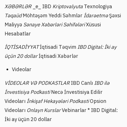
XƏBƏRLƏR
_e_ IBD
Kriptovalyuta
Texnologiya
Təqaüd
Möhtəşəm Yeddi Səhmlər
İdarəetmə
Şəxsi
Maliyyə
Sənaye Xəbərləri Səhifələri
Xüsusi
Hesabatlar
İQTİSADİYYAT
İqtisadi Təqvim
IBD Digital: İki ay
üçün 20 dollar
İqtisadi Xəbərlər
Videolar
VİDEOLAR VƏ PODKASTLAR
IBD Canlı
IBD ilə
İnvestisiya Podkasti
Necə İnvestisiya Edilir
Videoları
İnkişaf Hekayələri Podkasti
Opsion
Videoları
Onlayn Kurslar
Vebinarlar * IBD Digital:
İki ay üçün 20 dollar