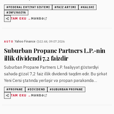
səviyyəsində qiymətləndirir, 2028-ci il üçün isə bu rəqəm
#
FEDERAL EHTIYAT SISTEMI
#
FAIZ ARTIMI
#
KALSHI
80 faizə çatır.
#
INFLYASIYA
TAM OXU →
MƏNBƏ
|
|
Yahoo Finance
22:44, 09.07.2026
AUTO
Suburban Propane Partners L.P.-nin
illik dividendi 7,2 faizdir
Suburban Propane Partners L.P. fəaliyyət göstərdiyi
sahədə gözəl 7,2 faiz illik dividendi təqdim edir. Bu şirkət
Yeni Cersi ştatında yerləşir və propan pərakəndə
satışında uzunmüddətli təcrübəyə malikdir.
#
PROPANE
#
DIVIDEND
#
SUBURBAN PROPANE
TAM OXU →
MƏNBƏ