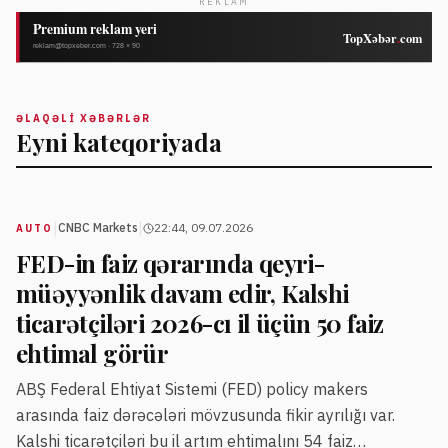
REKLAM
ƏLAQƏLI XƏBƏRLƏR
Eyni kateqoriyada
|
|
CNBC Markets
22:44, 09.07.2026
AUTO
FED-in faiz qərarında qeyri-
müəyyənlik davam edir, Kalshi
ticarətçiləri 2026-cı il üçün 50 faiz
ehtimal görür
ABŞ Federal Ehtiyat Sistemi (FED) policy makers
arasında faiz dərəcələri mövzusunda fikir ayrılığı var.
Kalshi ticarətçiləri bu il artım ehtimalını 54 faiz