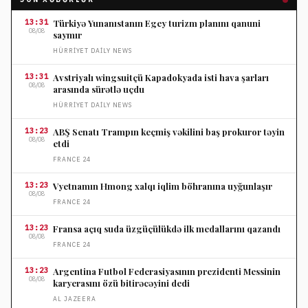
13:31
Türkiyə Yunanıstanın Egey turizm planını qanuni
08/08
saymır
HÜRRIYET DAILY NEWS
13:31
Avstriyalı wingsuitçü Kapadokyada isti hava şarları
08/08
arasında sürətlə uçdu
HÜRRIYET DAILY NEWS
13:23
ABŞ Senatı Trampın keçmiş vəkilini baş prokuror təyin
08/08
etdi
FRANCE 24
13:23
Vyetnamın Hmong xalqı iqlim böhranına uyğunlaşır
08/08
FRANCE 24
13:23
Fransa açıq suda üzgüçülükdə ilk medallarını qazandı
08/08
FRANCE 24
13:23
Argentina Futbol Federasiyasının prezidenti Messinin
08/08
karyerasını özü bitirəcəyini dedi
AL JAZEERA