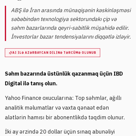
ABŞ ilə İran arasında münaqişənin kəskinləşməsi
səbəbindən texnologiya sektorundakı çip və
səhm bazarlarında qeyri-sabitlik müşahidə edilir.
İnvestorlar bazar tendensiyalarını diqqətlə izləyir.
AI ILƏ AZƏRBAYCAN DILINƏ TƏRCÜMƏ OLUNUB
Səhm bazarında üstünlük qazanmaq üçün IBD
Digital ilə tanış olun.
Yahoo Finance oxucularına: Top səhmlər, ağıllı
analitik məlumatlar və vaxta qənaət edən
alətlərin hamısı bir abonentlikdə təqdim olunur.
İki ay ərzində 20 dollar üçün sınaq abunəliyi