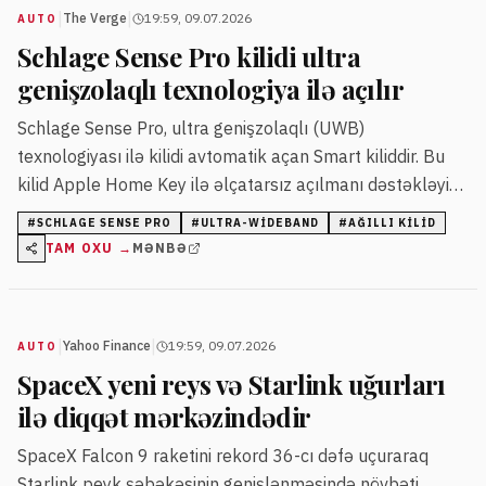
|
|
The Verge
19:59, 09.07.2026
AUTO
Schlage Sense Pro kilidi ultra
genişzolaqlı texnologiya ilə açılır
Schlage Sense Pro, ultra genişzolaqlı (UWB)
texnologiyası ilə kilidi avtomatik açan Smart kiliddir. Bu
kilid Apple Home Key ilə əlçatarsız açılmanı dəstəkləyir
və fiziki açarı tamamilə aradan qaldırır.
#
SCHLAGE SENSE PRO
#
ULTRA-WIDEBAND
#
AĞILLI KILID
TAM OXU →
MƏNBƏ
|
|
Yahoo Finance
19:59, 09.07.2026
AUTO
SpaceX yeni reys və Starlink uğurları
ilə diqqət mərkəzindədir
SpaceX Falcon 9 raketini rekord 36-cı dəfə uçuraraq
Starlink peyk şəbəkəsinin genişlənməsində növbəti