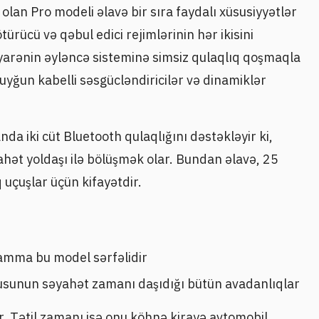
olan Pro modeli əlavə bir sıra faydalı xüsusiyyətlər
ürücü və qəbul edici rejimlərinin hər ikisini
yyarənin əyləncə sisteminə simsiz qulaqlıq qoşmaqla
yğun kabelli səsgücləndiricilər və dinamiklər
da iki cüt Bluetooth qulaqlığını dəstəkləyir ki,
yahət yoldaşı ilə bölüşmək olar. Bundan əlavə, 25
uçuşlar üçün kifayətdir.
 amma bu model sərfəlidir
qçusunun səyahət zamanı daşıdığı bütün avadanlıqlar
r. Tətil zamanı isə onu köhnə kirayə avtomobil