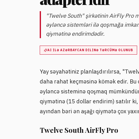
"Twelve South" şirkətinin AirFly Pro 
əyləncə sistemləri ilə qoşmağa imkan
qiymətinə endirimdədir.
AI ILƏ AZƏRBAYCAN DILINƏ TƏRCÜMƏ OLUNUB
Yay səyahətiniz planlaşdırılırsa, "Twel
daha rahat keçməsinə kömək edir. Bu ci
əyləncə sisteminə qoşmaq mümkündür.
qiymətinə (15 dollar endirim) satılır ki, 
ayından bəri ən aşağı qiymətə çox yaxı
Twelve South AirFly Pro