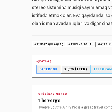
stereo sisteminə musiqi yayımlamaq v
istifadə etmək olar. Evə qayıdanda isə 
olan idman avadanlıqları və digər ciha
#
SIMSIZ QULAQLIQ
#
TWELVE SOUTH
#
AIRFLY
PAYLAŞ
FACEBOOK
X (TWITTER)
TELEGRA
ORIJINAL MƏNBƏ
The Verge
Twelve South’s AirFly Pro is a great travel com