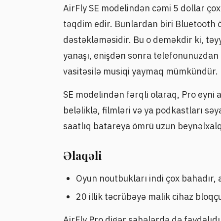
AirFly SE modelindən cəmi 5 dollar çox 
təqdim edir. Bunlardan biri Bluetooth öt
dəstəkləməsidir. Bu o deməkdir ki, tə
yanaşı, enişdən sonra telefonunuzdan u
vasitəsilə musiqi yaymaq mümkündür.
SE modelindən fərqli olaraq, Pro eyni an
beləliklə, filmləri və ya podkastları sə
saatlıq batareya ömrü uzun beynəlxalq 
Əlaqəli
Oyun noutbukları indi çox bahadır,
20 illik təcrübəyə malik cihaz blo
AirFly Pro digər sahələrdə də faydalıdı