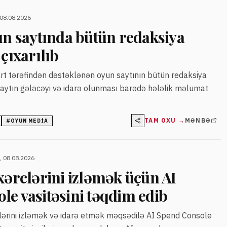
 08.08.2026
un saytında bütün redaksiya
 çıxarılıb
rt tərəfindən dəstəklənən oyun saytının bütün redaksiya
. Saytın gələcəyi və idarə olunması barədə hələlik məlumat
TAM OXU →
MƏNBƏ
#
OYUN MEDIA
, 08.08.2026
xərclərini izləmək üçün AI
le vasitəsini təqdim edib
rclərini izləmək və idarə etmək məqsədilə AI Spend Console