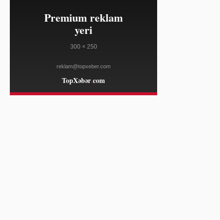
THE GUARDIAN
09:23
FIFA prezidenti İnfantino
08/08
Kolumbiyada prezident andiçmə
mərasimində dəstək aldı
AL JAZEERA
08:54
Rusiya Kiyev ətrafında hücumlarla
08/08
üç nəfərin ölümünə səbəb olub
AL JAZEERA
08:54
Konqoda 42 ildən sonra ilk əhali
08/08
siyahıyaalması başlayır
AL JAZEERA
08:54
Kiyev yaxınlığında Rusiya raket
08/08
zərbələri üç nəfərin ölümünə səbəb
olub
BBC NEWS
08:23
ABŞ Kolumbiyaya 1 milyard dollar
08/08
təhlükəsizlik yardımı göstərəcək
THE GUARDIAN