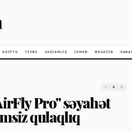
m
KRIPTO
TEXNO
SAĞLAMLIQ
İDMAN
MAGAZİN
SƏNƏ
A
irFly Pro" səyahət
imsiz qulaqlıq