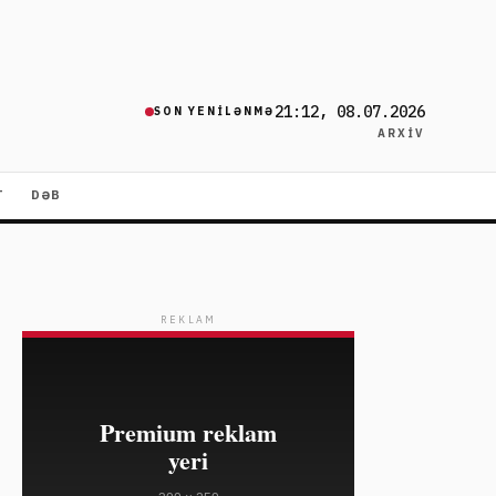
21:12, 08.07.2026
SON YENILƏNMƏ
ARXIV
T
DƏB
REKLAM