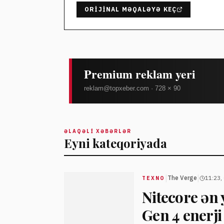
ORIJINAL MƏQALƏYƏ KEÇ
ƏLAQƏLI XƏBƏRLƏR
Eyni kateqoriyada
|
|
The Verge
11:23,
TEXNO
Nitecore ən
Gen 4 enerji