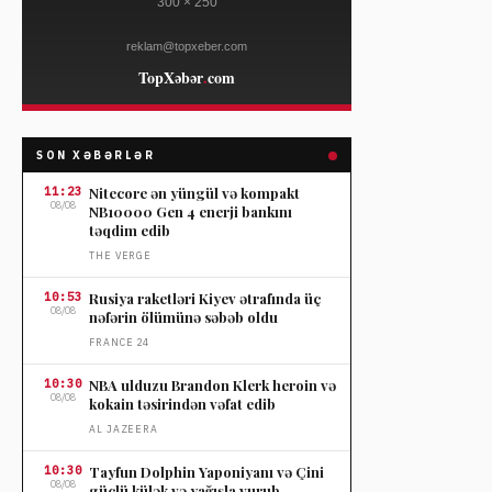
SON XƏBƏRLƏR
11:23
Nitecore ən yüngül və kompakt
08/08
NB10000 Gen 4 enerji bankını
təqdim edib
THE VERGE
10:53
Rusiya raketləri Kiyev ətrafında üç
08/08
nəfərin ölümünə səbəb oldu
FRANCE 24
10:30
NBA ulduzu Brandon Klerk heroin və
08/08
kokain təsirindən vəfat edib
AL JAZEERA
10:30
Tayfun Dolphin Yaponiyanı və Çini
08/08
güclü külək və yağışla vurub