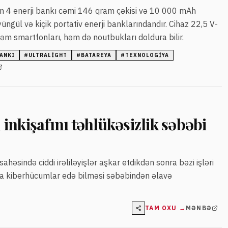
 4 enerji bankı cəmi 146 qram çəkisi və 10 000 mAh
üngül və kiçik portativ enerji banklarındandır. Cihaz 22,5 V-
həm smartfonları, həm də noutbukları doldura bilir.
BANKI
#
ULTRALIGHT
#
BATAREYA
#
TEXNOLOGIYA
inkişafını təhlükəsizlik səbəbi
həsində ciddi irəliləyişlər aşkar etdikdən sonra bəzi işləri
qda kiberhücumlar edə bilməsi səbəbindən əlavə
TAM OXU →
MƏNBƏ