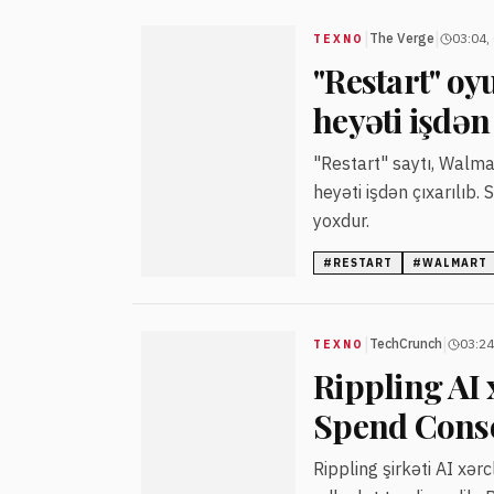
|
|
The Verge
03:04,
TEXNO
"Restart" oy
heyəti işdən
"Restart" saytı, Walma
heyəti işdən çıxarılıb
yoxdur.
#
RESTART
#
WALMART
|
|
TechCrunch
03:24
TEXNO
Rippling AI 
Spend Conso
Rippling şirkəti AI xə