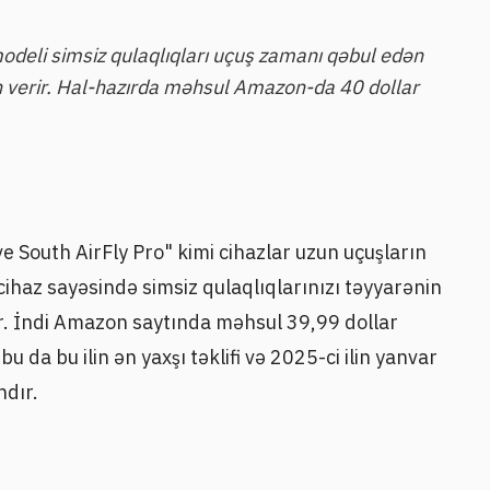
modeli simsiz qulaqlıqları uçuş zamanı qəbul edən
 verir. Hal-hazırda məhsul Amazon-da 40 dollar
ve South AirFly Pro" kimi cihazlar uzun uçuşların
haz sayəsində simsiz qulaqlıqlarınızı təyyarənin
 İndi Amazon saytında məhsul 39,99 dollar
bu da bu ilin ən yaxşı təklifi və 2025-ci ilin yanvar
ndır.