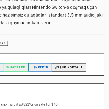
ə ya qulaqlıqları Nintendo Switch-ə qoşmaq üçün
cihaz simsiz qulaqlıqları standart 3,5 mm audio jakı
zlara qoşmaq imkanı verir.
 PRO
M
WHATSAPP
LINKEDIN
LINK KOPYALA
panion, and it&#8217;s on sale for $40