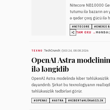
Nitecore NB10000 Gen
tutumu ilə bazarın ən y
ə qədər çıxış gücü ilə 
#
NITECORE
#
ENERJI 
TAM OXU →
MƏNBƏ
|
|
TechCrunch
03:24, 08.08.2026
TEXNO
OpenAI Astra modelinin 
ilə ləngidib
OpenAI Astra modelində kiber təhlükəsizlik sa
dayandırıb. Şirkət bu texnologiyanın reallı
təhlükəsizlik tədbirləri görür.
#
OPENAI
#
ASTRA
#
KIBERTƏHLÜKƏSIZLIK