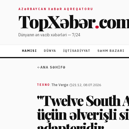
AZƏRBAYCAN XƏBƏR AQREQATORU
TopXəbər
.
co
Dünyanın ən vacib xəbərləri — 7/24
HAMISI
DÜNYA
İQTISADIYYAT
SƏHM BAZARI
ANA SƏHIFƏ
|
The Verge
|
21:12, 08.07.2026
TEXNO
"Twelve South A
üçün əlverişli s
adapteridir