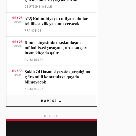
DEUTSCHE WELLE
10:23
ABŞ Kolumbiyaya 1 milyard dollar
08/08
təhlükəsizlik yardımı verəcək
FRANCE 24
10:23
Roma küçəsində məskunlaşma
08/08
mübahisəsi yaşayan 300-dən çox
insan küçədə qalır
AL JAZEERA
09:53
Şakib Əl Hasan siyasətə qarışdığına
08/08
görə milli komandaya qayıda
bilməyəcək
AL JAZEERA
09:53
Almaniya mülki xidmətin bərpasını
HAMISI →
08/08
müzakirə edir
DEUTSCHE WELLE
REKLAM
09:23
Yabanı yanğın tüstüsünün sağlamlığa
08/08
təsiri ölüm hallarını artırır