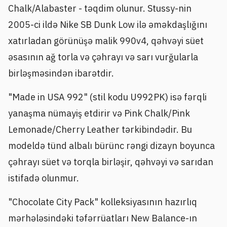
Chalk/Alabaster - təqdim olunur. Stussy-nin
2005-ci ildə Nike SB Dunk Low ilə əməkdaşlığını
xatırladan görünüşə malik 990v4, qəhvəyi süet
əsasının ağ torla və çəhrayı və sarı vurğularla
birləşməsindən ibarətdir.
"Made in USA 992" (stil kodu U992PK) isə fərqli
yanaşma nümayiş etdirir və Pink Chalk/Pink
Lemonade/Cherry Leather tərkibindədir. Bu
modeldə tünd albalı bürünc rəngi dizayn boyunca
çəhrayı süet və torqla birləşir, qəhvəyi və sarıdan
istifadə olunmur.
"Chocolate City Pack" kolleksiyasının hazırlıq
mərhələsindəki təfərrüatları New Balance-ın