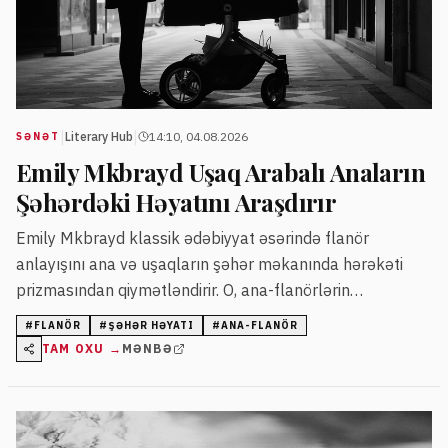
|
|
Literary Hub
14:10, 04.08.2026
SƏNƏT
Emily Mkbrayd Uşaq Arabalı Anaların
Şəhərdəki Həyatını Araşdırır
Emily Mkbrayd klassik ədəbiyyat əsərində flanör
anlayışını ana və uşaqların şəhər məkanında hərəkəti
prizmasından qiymətləndirir. O, ana-flanörlərin
görünməzdən gəldiyini və şəhərdə özlərinə məxsus həyat
#
FLANÖR
#
ŞƏHƏR HƏYATI
#
ANA-FLANÖR
olduğunu vurğulayır.
TAM OXU →
MƏNBƏ