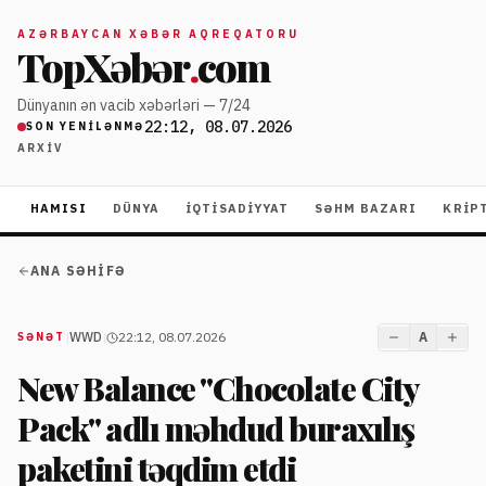
AZƏRBAYCAN XƏBƏR AQREQATORU
TopXəbər
.
com
Dünyanın ən vacib xəbərləri — 7/24
22:12, 08.07.2026
SON YENILƏNMƏ
ARXIV
HAMISI
DÜNYA
İQTISADIYYAT
SƏHM BAZARI
KRIP
ANA SƏHIFƏ
|
WWD
|
22:12, 08.07.2026
A
SƏNƏT
New Balance "Chocolate City
Pack" adlı məhdud buraxılış
paketini təqdim etdi