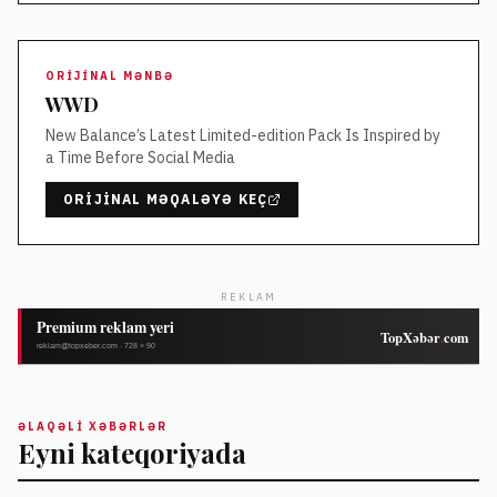
ORIJINAL MƏNBƏ
WWD
New Balance’s Latest Limited-edition Pack Is Inspired by
a Time Before Social Media
ORIJINAL MƏQALƏYƏ KEÇ
REKLAM
ƏLAQƏLI XƏBƏRLƏR
Eyni kateqoriyada