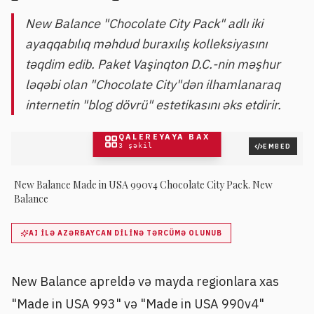
New Balance "Chocolate City Pack" adlı iki
ayaqqabılıq məhdud buraxılış kolleksiyasını
təqdim edib. Paket Vaşinqton D.C.-nin məşhur
ləqəbi olan "Chocolate City"dən ilhamlanaraq
internetin "blog dövrü" estetikasını əks etdirir.
QALEREYAYA BAX
3
şəkil
EMBED
New Balance Made in USA 990v4 Chocolate City Pack. New
Balance
AI ILƏ AZƏRBAYCAN DILINƏ TƏRCÜMƏ OLUNUB
New Balance apreldə və mayda regionlara xas
"Made in USA 993" və "Made in USA 990v4"