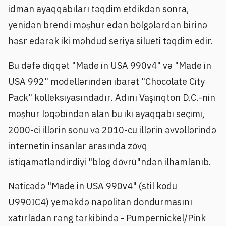
idman ayaqqabıları təqdim etdikdən sonra,
yenidən brendi məşhur edən bölgələrdən birinə
həsr edərək iki məhdud seriya silueti təqdim edir.
Bu dəfə diqqət "Made in USA 990v4" və "Made in
USA 992" modellərindən ibarət "Chocolate City
Pack" kolleksiyasındadır. Adını Vaşinqton D.C.-nin
məşhur ləqəbindən alan bu iki ayaqqabı seçimi,
2000-ci illərin sonu və 2010-cu illərin əvvəllərində
internetin insanlar arasında zövq
istiqamətləndirdiyi "blog dövrü"ndən ilhamlanıb.
Nəticədə "Made in USA 990v4" (stil kodu
U990IC4) yeməkdə napolitan dondurmasını
xatırladan rəng tərkibində - Pumpernickel/Pink