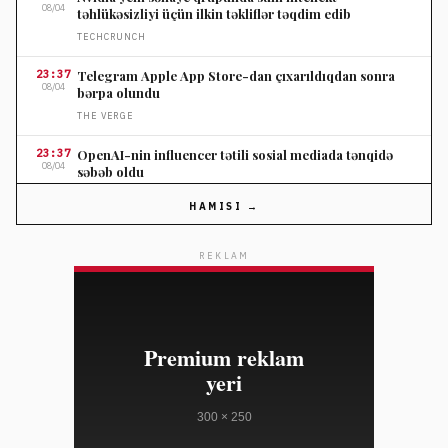
08/04
təhlükəsizliyi üçün ilkin təkliflər təqdim edib
TECHCRUNCH
23:37
Telegram Apple App Store-dan çıxarıldıqdan sonra
08/04
bərpa olundu
THE VERGE
23:37
OpenAI-nin influencer tətili sosial mediada tənqidə
08/04
səbəb oldu
THE VERGE
HAMISI →
23:37
Nordstromun ildönümü satışında seçilmiş cins
08/04
şalvarlara endirim
REKLAM
ELLE
23:10
Salvatore Ferragamo səhm qiyməti Amerika satışları
08/04
zəifliyinə görə dəyər itirib
WWD
23:10
Marko Rubio Hörmüz Boğazında Gömrük Sazişi üzrə
08/04
irəliləyişdən xəbər verib
WWD