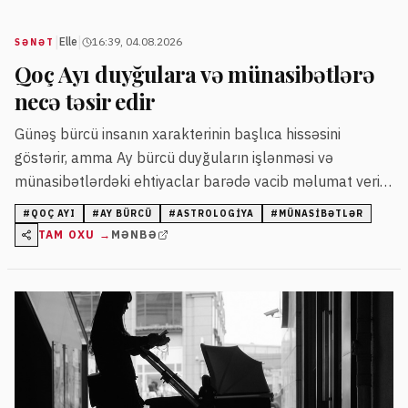
|
|
Elle
16:39, 04.08.2026
SƏNƏT
Qoç Ayı duyğulara və münasibətlərə
necə təsir edir
Günəş bürcü insanın xarakterinin başlıca hissəsini
göstərir, amma Ay bürcü duyğuların işlənməsi və
münasibətlərdəki ehtiyaclar barədə vacib məlumat verir.
Məqalə Qoç Ayı olanların şəxsiyyət xüsusiyyətləri, sevgi
#
QOÇ AYI
#
AY BÜRCÜ
#
ASTROLOGIYA
#
MÜNASIBƏTLƏR
davranışları və uyğunluqları barədə izah edir.
TAM OXU →
MƏNBƏ