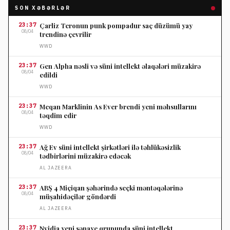
SON XƏBƏRLƏR
23:37
Çarliz Teronun punk pompadur saç düzümü yay
08/04
trendinə çevrilir
WWD
23:37
Gen Alpha nəsli və süni intellekt əlaqələri müzakirə
08/04
edildi
WWD
23:37
Meqan Marklinin As Ever brendi yeni məhsullarını
08/04
təqdim edir
WWD
23:37
Ağ Ev süni intellekt şirkətləri ilə təhlükəsizlik
08/04
tədbirlərini müzakirə edəcək
AL JAZEERA
23:37
ABŞ 4 Miçiqan şəhərində seçki məntəqələrinə
08/04
müşahidəçilər göndərdi
AL JAZEERA
23:37
Nvidia yeni sənaye qrupunda süni intellekt