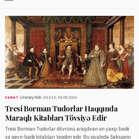
yer alır.
|
|
Literary Hub
14:10, 04.08.2026
SƏNƏT
Tresi Borman Tudorlar Haqqında
Maraqlı Kitabları Tövsiyə Edir
Tresi Borman Tudorlar dövrünü araşdıran ən yaxşı bədii
və qeyri-bədii kitabları təqdim edir. Bu siyahıda Şekspirin