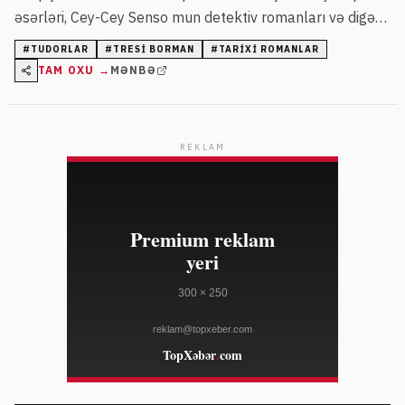
əsərləri, Cey-Cey Senso mun detektiv romanları və digər
nüfuzlu əsərlər yer alır.
#
TUDORLAR
#
TRESI BORMAN
#
TARIXI ROMANLAR
TAM OXU →
MƏNBƏ
REKLAM