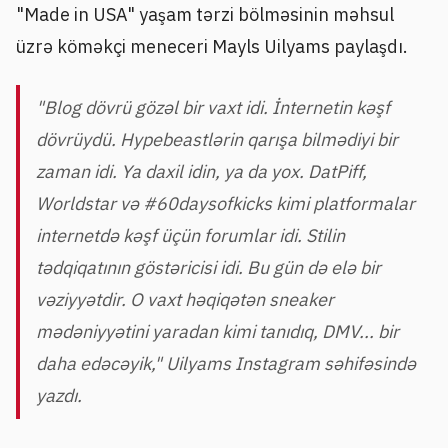
"Made in USA" yaşam tərzi bölməsinin məhsul
üzrə köməkçi meneceri Mayls Uilyams paylaşdı.
"Blog dövrü gözəl bir vaxt idi. İnternetin kəşf
dövrüydü. Hypebeastlərin qarışa bilmədiyi bir
zaman idi. Ya daxil idin, ya da yox. DatPiff,
Worldstar və #60daysofkicks kimi platformalar
internetdə kəşf üçün forumlar idi. Stilin
tədqiqatının göstəricisi idi. Bu gün də elə bir
vəziyyətdir. O vaxt həqiqətən sneaker
mədəniyyətini yaradan kimi tanıdıq, DMV... bir
daha edəcəyik," Uilyams Instagram səhifəsində
yazdı.