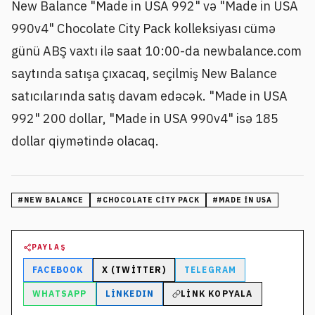
New Balance "Made in USA 992" və "Made in USA
990v4" Chocolate City Pack kolleksiyası cümə
günü ABŞ vaxtı ilə saat 10:00-da newbalance.com
saytında satışa çıxacaq, seçilmiş New Balance
satıcılarında satış davam edəcək. "Made in USA
992" 200 dollar, "Made in USA 990v4" isə 185
dollar qiymətində olacaq.
#
NEW BALANCE
#
CHOCOLATE CITY PACK
#
MADE IN USA
PAYLAŞ
FACEBOOK
X (TWITTER)
TELEGRAM
WHATSAPP
LINKEDIN
LINK KOPYALA