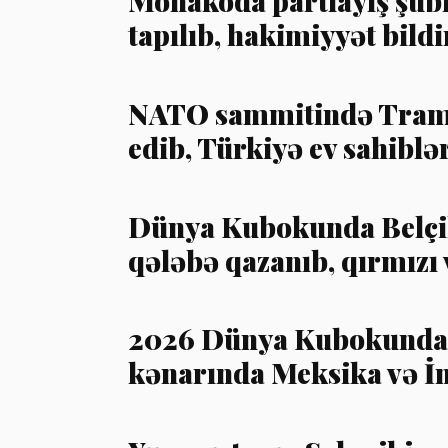
Monakoda partlayış şübh
tapılıb, hakimiyyət bildi
NATO sammitində Tramp
edib, Türkiyə ev sahibl
Dünya Kubokunda Belçi
qələbə qazanıb, qırmızı 
2026 Dünya Kubokunda 
kənarında Meksika və İn