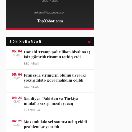
SON XƏBƏRLƏR
05:04
Donald Tramp polisilikon idxalına 15
08/07
faiz gömrük rüsumu tətbiq etdi
BBC NEWS
05:04
Fransada strimerin ölümü üzrə iki
08/07
şəxs şiddətə görə məhkum edildi
BBC NEWS
04:21
Səudiyyə, Pakistan və Türkiyə
08/07
müdafiə sazişi imzalayacaq
FRANCE 24
04:21
Mozambikdə sel sonrası aclıq ciddi
08/07
problemlər yaradıb