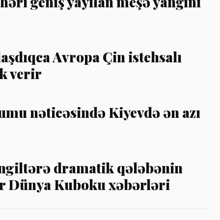
həri geniş yayılan meşə yanğını
nlaşdıqca Avropa Çin istehsalı
k verir
umu nəticəsində Kiyevdə ən azı
 İngiltərə dramatik qələbənin
gər Dünya Kuboku xəbərləri