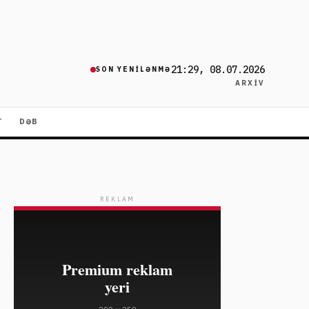
21:29, 08.07.2026
SON YENILƏNMƏ
ARXIV
T
DƏB
REKLAM