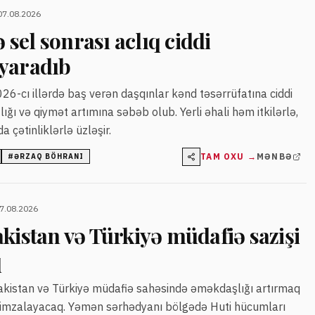
07.08.2026
el sonrası aclıq ciddi
yaradıb
cı illərdə baş verən daşqınlar kənd təsərrüfatına ciddi
lığı və qiymət artımına səbəb olub. Yerli əhali həm itkilərlə,
çətinliklərlə üzləşir.
TAM OXU →
MƏNBƏ
#
ƏRZAQ BÖHRANI
07.08.2026
kistan və Türkiyə müdafiə sazişi
q
Pakistan və Türkiyə müdafiə sahəsində əməkdaşlığı artırmaq
imzalayacaq. Yəmən sərhədyanı bölgədə Huti hücumları