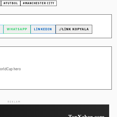
#
FUTBOL
#
MANCHESTER CITY
M
WHATSAPP
LINKEDIN
LINK KOPYALA
orldCup hero
REKLAM