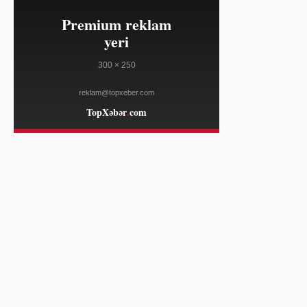
FRANCE 24
03:05
Tramp administrasiyası tarif geri
08/07
ödənişlərini 100 milyard dollara
çatdırıb
WWD
03:05
DXL-də müvəqqəti CEO təyin edilib
08/07
WWD
02:50
OpenAI süni intellektli ağıllı
08/07
səsgücləndiricisini 300-400 dollar
arasında satacaq
TECHCRUNCH
02:50
Donald Tramp doğum yolu ilə
08/07
vətəndaşlığı məhdudlaşdırmaq
niyyətindədir
FRANCE 24
02:20
Dəməşq yaxınlığında
08/07
mikroavtobusda partlayış iki nəfərin
ölümünə səbəb olub