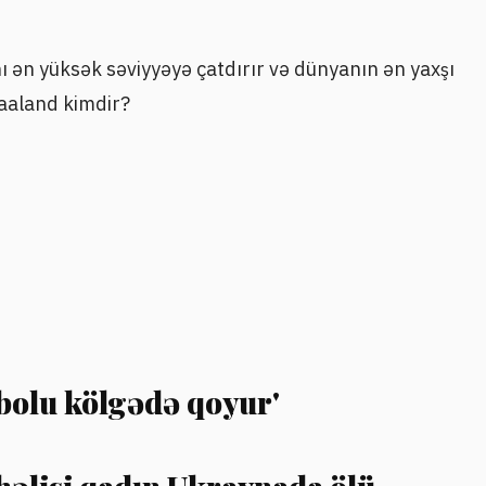
 ən yüksək səviyyəyə çatdırır və dünyanın ən yaxşı
Haaland kimdir?
utbolu kölgədə qoyur'