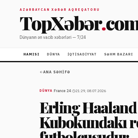
AZƏRBAYCAN XƏBƏR AQREQATORU
TopXəbər
.
co
Dünyanın ən vacib xəbərləri — 7/24
HAMISI
DÜNYA
İQTISADIYYAT
SƏHM BAZARI
ANA SƏHIFƏ
|
France 24
|
21:29, 08.07.2026
DÜNYA
Erling Haaland
Kubokundakı r
futbolçusudur