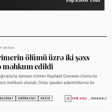
07.08.2026
rimerin ölümü üzrə iki şəxs
ə məhkum edildi
ğırışlarla tanınan strimer Raphaël Gravenin ölümü ilə
ə görə məhkum olunub. Onlar qəsdən adamöldürmə ilə
TAM OXU →
MƏNBƏ
#
ŞIDDƏT
#
MÜRACIƏT
#
KICK