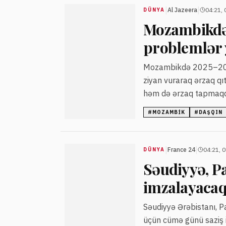
|
|
Al Jazeera
04:21, 
DÜNYA
Mozambikdə s
problemlər 
Mozambikdə 2025–2026-
ziyan vuraraq ərzaq qıt
həm də ərzaq tapmaqda 
#
MOZAMBIK
#
DAŞQIN
|
|
France 24
04:21, 
DÜNYA
Səudiyyə, Pa
imzalayaca
Səudiyyə Ərəbistanı, 
üçün cümə günü saziş 