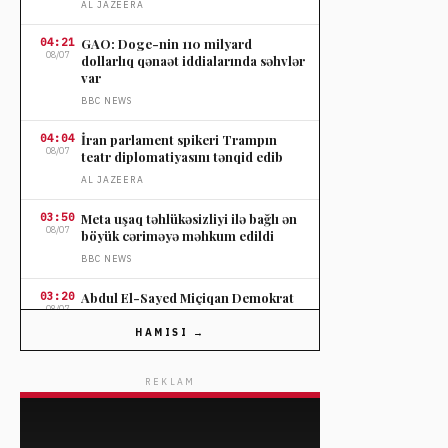
AL JAZEERA
04:21
GAO: Doge-nin 110 milyard
08/07
dollarlıq qənaət iddialarında səhvlər
var
BBC NEWS
04:04
İran parlament spikeri Trampın
08/07
teatr diplomatiyasını tənqid edib
AL JAZEERA
03:50
Meta uşaq təhlükəsizliyi ilə bağlı ən
08/07
böyük cəriməyə məhkum edildi
BBC NEWS
03:20
Abdul El-Sayed Miçiqan Demokrat
08/07
Partiyasının Senat seçkisində qalib
gəldi
HAMISI →
AL JAZEERA
REKLAM
03:05
ABŞ-ın dəstəklədiyi Venesuela
08/07
dialoqu Maria Korina Maçadonun
iştirakı olmadan başladı