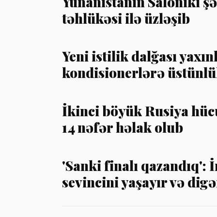
Yunanıstanın Saloniki şə
təhlükəsi ilə üzləşib
Yeni istilik dalğası yaxı
kondisionerlərə üstünlü
İkinci böyük Rusiya hüc
14 nəfər həlak olub
'Sanki finalı qazandıq':
sevincini yaşayır və di