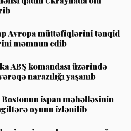
əlisi qadın Ukraynada ölü
rib
 Avropa müttəfiqlərini tənqid
ərini məmnun edib
ka ABŞ komandası üzərində
vərəqə narazılığı yaşanıb
Bostonun ispan məhəlləsinin
giltərə oyunu izlənilib