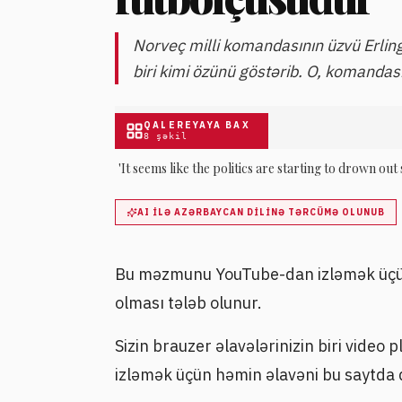
Norveç milli komandasının üzvü Erl
biri kimi özünü göstərib. O, komandası
QALEREYAYA BAX
8
şəkil
'It seems like the politics are starting to drown out
AI ILƏ AZƏRBAYCAN DILINƏ TƏRCÜMƏ OLUNUB
Bu məzmunu YouTube-dan izləmək üçün
olması tələb olunur.
Sizin brauzer əlavələrinizin biri vide
izləmək üçün həmin əlavəni bu saytda d