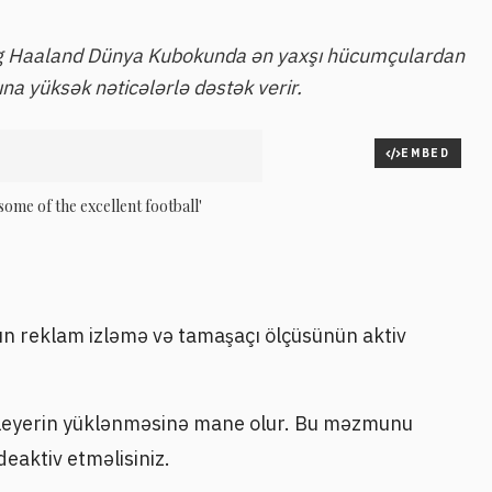
ing Haaland Dünya Kubokunda ən yaxşı hücumçulardan
na yüksək nəticələrlə dəstək verir.
EMBED
 some of the excellent football'
 reklam izləmə və tamaşaçı ölçüsünün aktiv
o pleyerin yüklənməsinə mane olur. Bu məzmunu
eaktiv etməlisiniz.