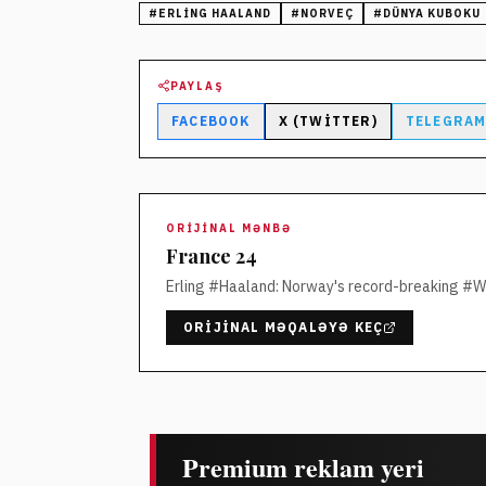
#
ERLING HAALAND
#
NORVEÇ
#
DÜNYA KUBOKU
PAYLAŞ
FACEBOOK
X (TWITTER)
TELEGRA
ORIJINAL MƏNBƏ
France 24
Erling #Haaland: Norway's record-breaking #W
ORIJINAL MƏQALƏYƏ KEÇ