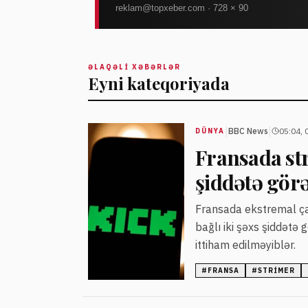
ƏLAQƏLI XƏBƏRLƏR
Eyni kateqoriyada
|
|
BBC News
05:04, 
DÜNYA
Fransada st
şiddətə gör
Fransada ekstremal ça
bağlı iki şəxs şiddət
ittiham edilməyiblər.
#
FRANSA
#
STRIMER