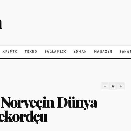
m
KRIPTO
TEXNO
SAĞLAMLIQ
İDMAN
MAGAZİN
SƏNƏ
A
 Norveçin Dünya
ekordçu