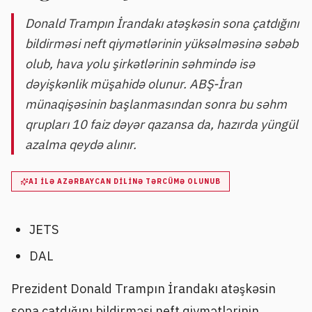
Donald Trampın İrandakı atəşkəsin sona çatdığını
bildirməsi neft qiymətlərinin yüksəlməsinə səbəb
olub, hava yolu şirkətlərinin səhmində isə
dəyişkənlik müşahidə olunur. ABŞ-İran
münaqişəsinin başlanmasından sonra bu səhm
qrupları 10 faiz dəyər qazansa da, hazırda yüngül
azalma qeydə alınır.
AI ILƏ AZƏRBAYCAN DILINƏ TƏRCÜMƏ OLUNUB
JETS
DAL
Prezident Donald Trampın İrandakı atəşkəsin
sona çatdığını bildirməsi neft qiymətlərinin