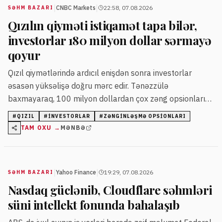
|
|
CNBC Markets
22:58, 07.08.2026
SƏHM BAZARI
Qızılın qiyməti istiqamət tapa bilər,
investorlar 180 milyon dollar sərmayə
qoyur
Qızıl qiymətlərində ardıcıl enişdən sonra investorlar
əsasən yüksəlişə doğru mərc edir. Tənəzzülə
baxmayaraq, 100 milyon dollardan çox zəng opsionları
alınıb ki, bu da qiymətlərin sabitləşə biləcəyinə işarədir.
#
QIZIL
#
INVESTORLAR
#
ZƏNGINLƏŞMƏ OPSIONLARI
TAM OXU →
MƏNBƏ
|
|
Yahoo Finance
19:29, 07.08.2026
SƏHM BAZARI
Nasdaq güclənib, Cloudflare səhmləri
süni intellekt fonunda bahalaşıb