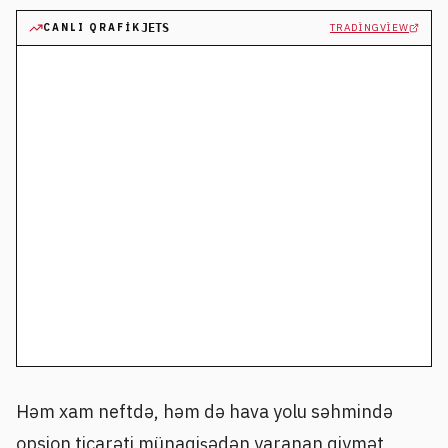
CANLI QRAFIK
JETS
TRADINGVIEW
Həm xam neftdə, həm də hava yolu səhmində
opsion ticarəti münaqişədən yaranan qiymət