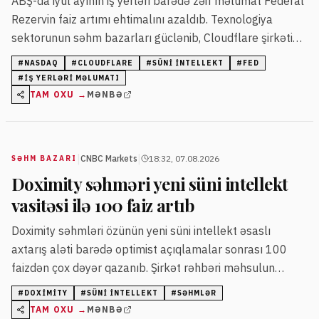
ABŞ-da iyul ayının iş yerləri barədə zəif məlumat Federal
Rezervin faiz artımı ehtimalını azaldıb. Texnologiya
sektorunun səhm bazarları güclənib, Cloudflare şirkətinin
səhmləri xüsusilə bahalaşıb.
#
NASDAQ
#
CLOUDFLARE
#
SÜNI INTELLEKT
#
FED
#
IŞ YERLƏRI MƏLUMATI
TAM OXU →
MƏNBƏ
|
|
CNBC Markets
18:32, 07.08.2026
SƏHM BAZARI
Doximity səhməri yeni süni intellekt
vasitəsi ilə 100 faiz artıb
Doximity səhmləri özünün yeni süni intellekt əsaslı
axtarış aləti barədə optimist açıqlamalar sonrası 100
faizdən çox dəyər qazanıb. Şirkət rəhbəri məhsulun
xərclərindən 10 dəfə çox gəlir gətirdiyini bildirib.
#
DOXIMITY
#
SÜNI INTELLEKT
#
SƏHMLƏR
TAM OXU →
MƏNBƏ