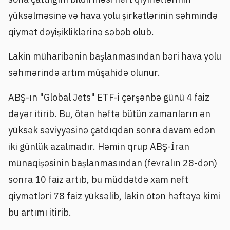
yüksəlməsinə və hava yolu şirkətlərinin səhmində
qiymət dəyişikliklərinə səbəb olub.
Lakin müharibənin başlanmasından bəri hava yolu
səhmərində artım müşahidə olunur.
ABŞ-ın "Global Jets" ETF-i çərşənbə günü 4 faiz
dəyər itirib. Bu, ötən həftə bütün zamanların ən
yüksək səviyyəsinə çatdıqdan sonra davam edən
iki günlük azalmadır. Həmin qrup ABŞ-İran
münaqişəsinin başlanmasından (fevralın 28-dən)
sonra 10 faiz artıb, bu müddətdə xam neft
qiymətləri 78 faiz yüksəlib, lakin ötən həftəyə kimi
bu artımı itirib.