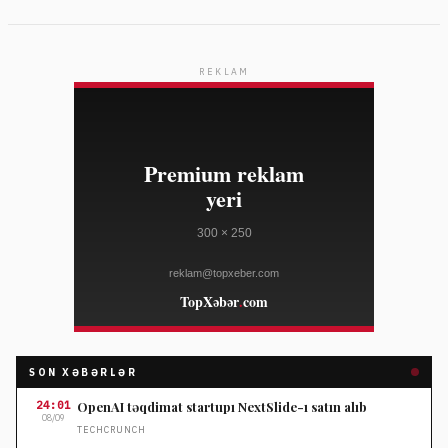
REKLAM
SON XƏBƏRLƏR
24:01
OpenAI təqdimat startupı NextSlide-ı satın alıb
08/09
TECHCRUNCH