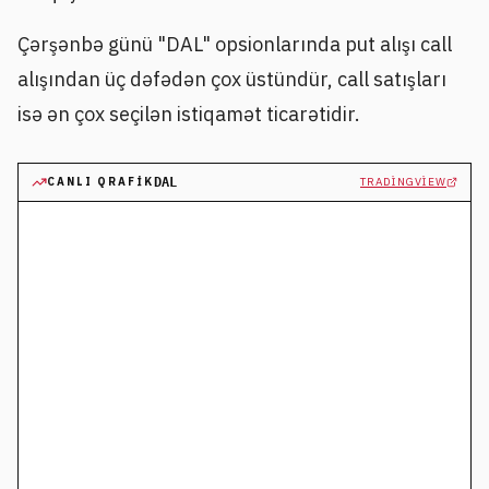
Çərşənbə günü "DAL" opsionlarında put alışı call
alışından üç dəfədən çox üstündür, call satışları
isə ən çox seçilən istiqamət ticarətidir.
CANLI QRAFIK
DAL
TRADINGVIEW