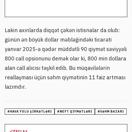
Lakin axınlarda diqqət çəkən istisnalar da olub:
günün ən böyük dollar məbləğindəki ticarəti
yanvar 2025-ə qədər müddətli 90 qiymət səviyyəli
800 call opsionunu demək olar ki, 800 min dollara
alan call alıcısı təşkil edib. Bu müqavilələrin
reallaşması üçün səhm qiymətinin 11 faiz artması
lazımdır.
#
HAVA YOLU ŞIRKƏTLƏRI
#
NEFT QIYMƏTLƏRI
#
SƏHM BAZARI
PAYLAŞ