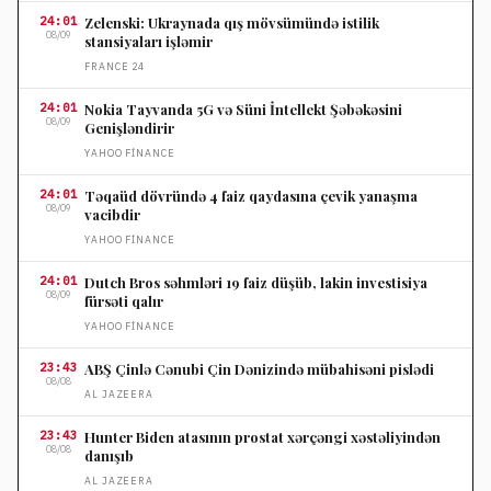
24:01
Zelenski: Ukraynada qış mövsümündə istilik
08/09
stansiyaları işləmir
FRANCE 24
24:01
Nokia Tayvanda 5G və Süni İntellekt Şəbəkəsini
08/09
Genişləndirir
YAHOO FINANCE
24:01
Təqaüd dövründə 4 faiz qaydasına çevik yanaşma
08/09
vacibdir
YAHOO FINANCE
24:01
Dutch Bros səhmləri 19 faiz düşüb, lakin investisiya
08/09
fürsəti qalır
YAHOO FINANCE
23:43
ABŞ Çinlə Cənubi Çin Dənizində mübahisəni pislədi
08/08
AL JAZEERA
23:43
Hunter Biden atasının prostat xərçəngi xəstəliyindən
08/08
danışıb
AL JAZEERA