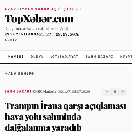
AZƏRBAYCAN XƏBƏR AQREQATORU
TopXəbər
.
com
Dünyanın ən vacib xəbərləri — 7/24
21:27, 08.07.2026
SON YENILƏNMƏ
ARXIV
HAMISI
DÜNYA
İQTISADIYYAT
SƏHM BAZARI
KRIP
ANA SƏHIFƏ
|
CNBC Markets
|
21:27, 08.07.2026
A
SƏHM BAZARI
Trampın İrana qarşı açıqlaması
hava yolu səhmində
dalğalanma yaradıb