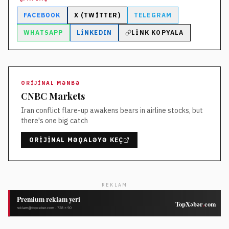
FACEBOOK
X (TWITTER)
TELEGRAM
WHATSAPP
LINKEDIN
LINK KOPYALA
ORIJINAL MƏNBƏ
CNBC Markets
Iran conflict flare-up awakens bears in airline stocks, but
there's one big catch
ORIJINAL MƏQALƏYƏ KEÇ
REKLAM