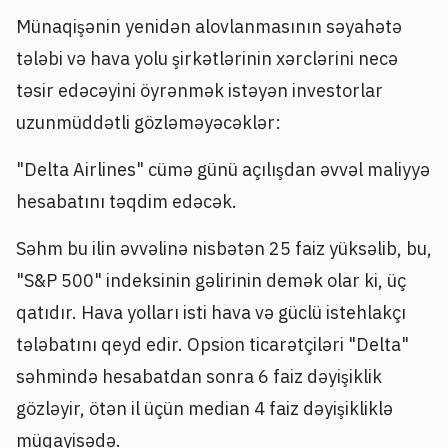
Münaqişənin yenidən alovlanmasının səyahətə
tələbi və hava yolu şirkətlərinin xərclərini necə
təsir edəcəyini öyrənmək istəyən investorlar
uzunmüddətli gözləməyəcəklər:
"Delta Airlines" cümə günü açılışdan əvvəl maliyyə
hesabatını təqdim edəcək.
Səhm bu ilin əvvəlinə nisbətən 25 faiz yüksəlib, bu,
"S&P 500" indeksinin gəlirinin demək olar ki, üç
qatıdır. Hava yolları isti hava və güclü istehlakçı
tələbatını qeyd edir. Opsion ticarətçiləri "Delta"
səhmində hesabatdan sonra 6 faiz dəyişiklik
gözləyir, ötən il üçün median 4 faiz dəyişikliklə
müqayisədə.