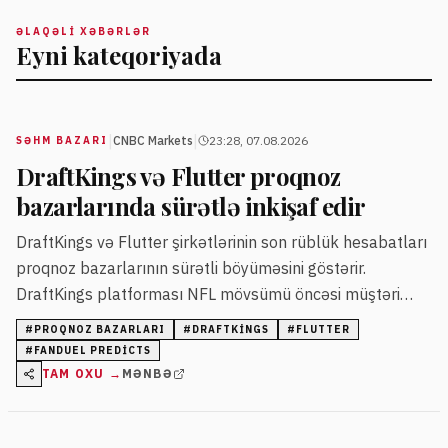
ƏLAQƏLI XƏBƏRLƏR
Eyni kateqoriyada
|
|
CNBC Markets
23:28, 07.08.2026
SƏHM BAZARI
DraftKings və Flutter proqnoz
bazarlarında sürətlə inkişaf edir
DraftKings və Flutter şirkətlərinin son rüblük hesabatları
proqnoz bazarlarının sürətli böyüməsini göstərir.
DraftKings platforması NFL mövsümü öncəsi müştəri
sayının və gəlirin artdığını açıqlayıb.
#
PROQNOZ BAZARLARI
#
DRAFTKINGS
#
FLUTTER
#
FANDUEL PREDICTS
TAM OXU →
MƏNBƏ