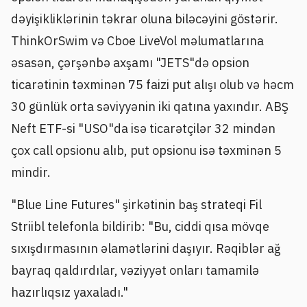
dəyişikliklərinin təkrar oluna biləcəyini göstərir.
ThinkOrSwim və Cboe LiveVol məlumatlarına
əsasən, çərşənbə axşamı "JETS"də opsion
ticarətinin təxminən 75 faizi put alışı olub və həcm
30 günlük orta səviyyənin iki qatına yaxındır. ABŞ
Neft ETF-si "USO"da isə ticarətçilər 32 mindən
çox call opsionu alıb, put opsionu isə təxminən 5
mindir.
"Blue Line Futures" şirkətinin baş strateqi Fil
Striibl telefonla bildirib: "Bu, ciddi qısa mövqe
sıxışdırmasının əlamətlərini daşıyır. Rəqiblər ağ
bayraq qaldırdılar, vəziyyət onları tamamilə
hazırlıqsız yaxaladı."