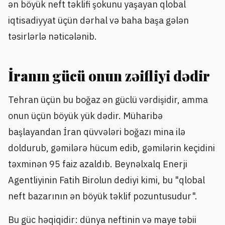
ən böyük neft təklifi şokunu yaşayan qlobal
iqtisadiyyat üçün dərhal və baha başa gələn
təsirlərlə nəticələnib.
İranın gücü onun zəifliyi dədir
Tehran üçün bu boğaz ən güclü vərdişidir, amma
onun üçün böyük yük dədir. Müharibə
başlayandan İran qüvvələri boğazı mina ilə
doldurub, gəmilərə hücum edib, gəmilərin keçidini
təxminən 95 faiz azaldıb. Beynəlxalq Enerji
Agentliyinin Fatih Birolun dediyi kimi, bu "qlobal
neft bazarının ən böyük təklif pozuntusudur".
Bu güc həqiqidir: dünya neftinin və maye təbii