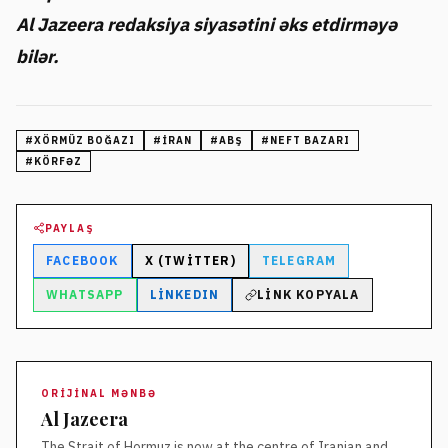
Al Jazeera redaksiya siyasətini əks etdirməyə
bilər.
#
XÖRMÜZ BOĞAZI
#
İRAN
#
ABŞ
#
NEFT BAZARI
#
KÖRFƏZ
PAYLAŞ
FACEBOOK
X (TWITTER)
TELEGRAM
WHATSAPP
LINKEDIN
LINK KOPYALA
ORIJINAL MƏNBƏ
Al Jazeera
The Strait of Hormuz is now at the centre of Iranian and