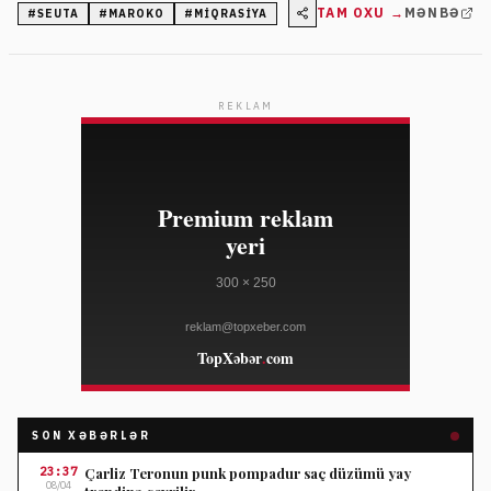
vəziyyəti siyasi gərginliklər, miqrasiya siyasəti və sosial-
TAM OXU →
MƏNBƏ
#
SEUTA
#
MAROKO
#
MIQRASIYA
iqtisadi səbəblərin qarşılıqlı təsiri kimi qiymətləndirir.
REKLAM
SON XƏBƏRLƏR
23:37
Çarliz Teronun punk pompadur saç düzümü yay
08/04