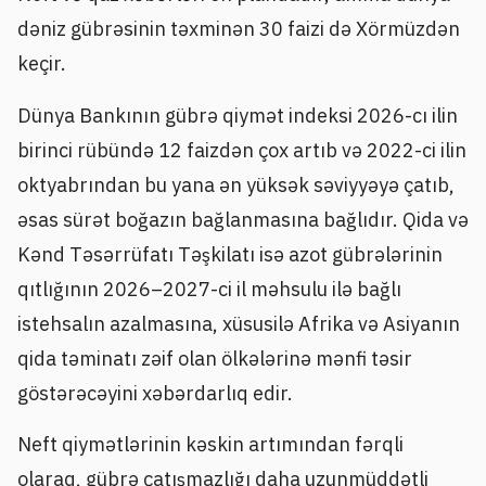
dəniz gübrəsinin təxminən 30 faizi də Xörmüzdən
keçir.
Dünya Bankının gübrə qiymət indeksi 2026-cı ilin
birinci rübündə 12 faizdən çox artıb və 2022-ci ilin
oktyabrından bu yana ən yüksək səviyyəyə çatıb,
əsas sürət boğazın bağlanmasına bağlıdır. Qida və
Kənd Təsərrüfatı Təşkilatı isə azot gübrələrinin
qıtlığının 2026–2027-ci il məhsulu ilə bağlı
istehsalın azalmasına, xüsusilə Afrika və Asiyanın
qida təminatı zəif olan ölkələrinə mənfi təsir
göstərəcəyini xəbərdarlıq edir.
Neft qiymətlərinin kəskin artımından fərqli
olaraq, gübrə çatışmazlığı daha uzunmüddətli