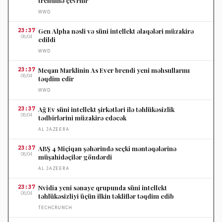
trendinə çevrilir
WWD
23:37
Gen Alpha nəsli və süni intellekt əlaqələri müzakirə
08/04
edildi
WWD
23:37
Meqan Marklinin As Ever brendi yeni məhsullarını
08/04
təqdim edir
WWD
23:37
Ağ Ev süni intellekt şirkətləri ilə təhlükəsizlik
08/04
tədbirlərini müzakirə edəcək
AL JAZEERA
23:37
ABŞ 4 Miçiqan şəhərində seçki məntəqələrinə
08/04
müşahidəçilər göndərdi
AL JAZEERA
23:37
Nvidia yeni sənaye qrupunda süni intellekt
08/04
təhlükəsizliyi üçün ilkin təkliflər təqdim edib
TECHCRUNCH