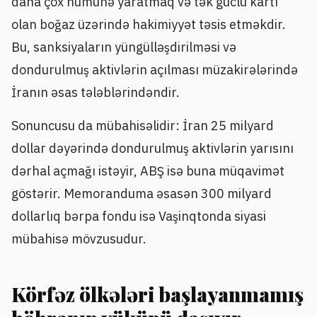
daha çox nümunə yaratmaq və tək güclü kartı
olan boğaz üzərində hakimiyyət təsis etməkdir.
Bu, sanksiyaların yüngülləşdirilməsi və
dondurulmuş aktivlərin açılması müzakirələrində
İranın əsas tələblərindəndir.
Sonuncusu da mübahisəlidir: İran 25 milyard
dollar dəyərində dondurulmuş aktivlərin yarısını
dərhal açmağı istəyir, ABŞ isə buna müqavimət
göstərir. Memoranduma əsasən 300 milyard
dollarlıq bərpa fondu isə Vaşinqtonda siyasi
mübahisə mövzusudur.
Körfəz ölkələri başlayanmamış