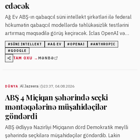
edəcək
Ağ Ev ABŞ-ın qabaqcıl süni intellekt şirkətləri ilə federal
hökumətin qabaqcıl modellərdə təhlükəsizlik testlərini
artırmaq məqsədilə görüş keçirəcək. İclas OpenAI və
Anthropic şirkətlərinin modellərində baş vermiş
#
SÜNI INTELLEKT
#
AĞ EV
#
OPENAI
#
ANTHROPIC
kibertəhlükəsizlik hadisələrindən sonra təşkil olunur.
#
GOOGLE
TAM OXU →
MƏNBƏ
|
|
Al Jazeera
23:37, 04.08.2026
DÜNYA
ABŞ 4 Miçiqan şəhərində seçki
məntəqələrinə müşahidəçilər
göndərdi
ABŞ Ədliyyə Nazirliyi Miçiqanın dörd Demokratik meylli
şəhərində seçkilərə müşahidəçilər göndərdib. Lakin