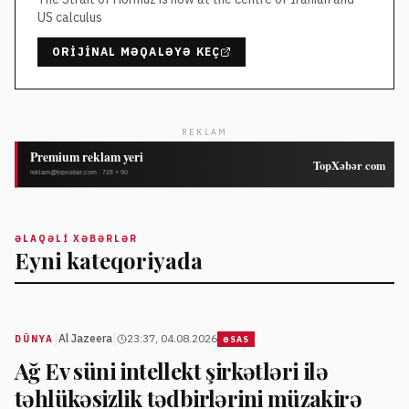
US calculus
ORIJINAL MƏQALƏYƏ KEÇ
REKLAM
ƏLAQƏLI XƏBƏRLƏR
Eyni kateqoriyada
|
|
Al Jazeera
23:37, 04.08.2026
DÜNYA
ƏSAS
Ağ Ev süni intellekt şirkətləri ilə
təhlükəsizlik tədbirlərini müzakirə