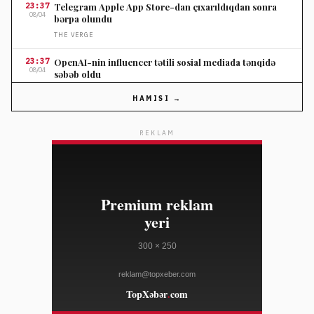
23:37
Telegram Apple App Store-dan çıxarıldıqdan sonra
08/04
bərpa olundu
THE VERGE
23:37
OpenAI-nin influencer tətili sosial mediada tənqidə
08/04
səbəb oldu
THE VERGE
HAMISI →
23:37
Nordstromun ildönümü satışında seçilmiş cins
08/04
şalvarlara endirim
REKLAM
ELLE
23:10
Salvatore Ferragamo səhm qiyməti Amerika satışları
08/04
zəifliyinə görə dəyər itirib
WWD
23:10
Marko Rubio Hörmüz Boğazında Gömrük Sazişi üzrə
08/04
irəliləyişdən xəbər verib
WWD
23:10
Süni intellekt cins tədarük zənciri məlumatlarını daha
08/04
mürəkkəb edə bilər
WWD