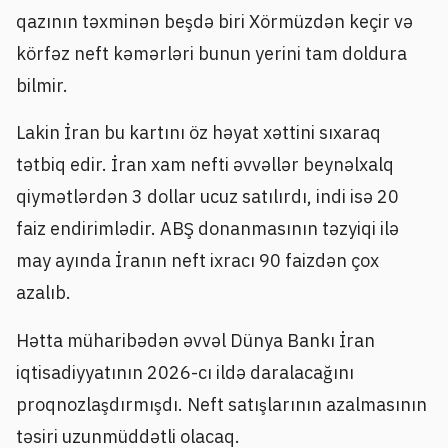
qazının təxminən beşdə biri Xörmüzdən keçir və
körfəz neft kəmərləri bunun yerini tam doldura
bilmir.
Lakin İran bu kartını öz həyat xəttini sıxaraq
tətbiq edir. İran xam nefti əvvəllər beynəlxalq
qiymətlərdən 3 dollar ucuz satılırdı, indi isə 20
faiz endirimlədir. ABŞ donanmasının təzyiqi ilə
may ayında İranın neft ixracı 90 faizdən çox
azalıb.
Hətta müharibədən əvvəl Dünya Bankı İran
iqtisadiyyatının 2026-cı ildə daralacağını
proqnozlaşdırmışdı. Neft satışlarının azalmasının
təsiri uzunmüddətli olacaq.