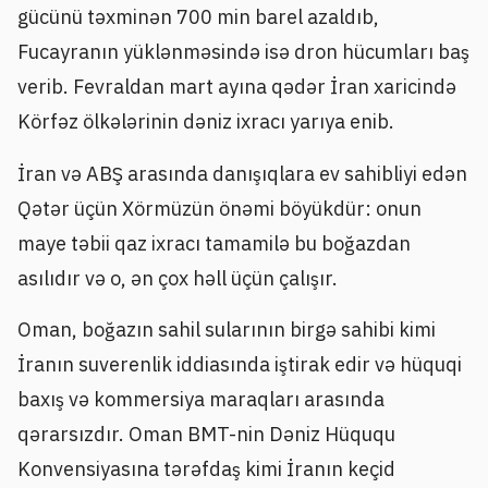
gücünü təxminən 700 min barel azaldıb,
Fucayranın yüklənməsində isə dron hücumları baş
verib. Fevraldan mart ayına qədər İran xaricində
Körfəz ölkələrinin dəniz ixracı yarıya enib.
İran və ABŞ arasında danışıqlara ev sahibliyi edən
Qətər üçün Xörmüzün önəmi böyükdür: onun
maye təbii qaz ixracı tamamilə bu boğazdan
asılıdır və o, ən çox həll üçün çalışır.
Oman, boğazın sahil sularının birgə sahibi kimi
İranın suverenlik iddiasında iştirak edir və hüquqi
baxış və kommersiya maraqları arasında
qərarsızdır. Oman BMT-nin Dəniz Hüququ
Konvensiyasına tərəfdaş kimi İranın keçid