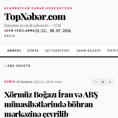
AZƏRBAYCAN XƏBƏR AQREQATORU
TopXəbər
.
com
Dünyanın ən vacib xəbərləri — 7/24
21:12, 08.07.2026
SON YENILƏNMƏ
ARXIV
HAMISI
DÜNYA
İQTISADIYYAT
SƏHM BAZARI
KRIP
ANA SƏHIFƏ
|
Al Jazeera
|
21:12, 08.07.2026
A
DÜNYA
Xörmüz Boğazı İran və ABŞ
münasibətlərində böhran
mərkəzinə çevrilib