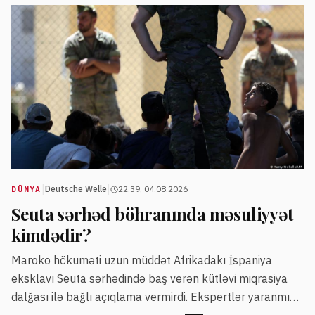
|
|
Deutsche Welle
22:39, 04.08.2026
DÜNYA
Seuta sərhəd böhranında məsuliyyət
kimdədir?
Maroko hökuməti uzun müddət Afrikadakı İspaniya
eksklavı Seuta sərhədində baş verən kütləvi miqrasiya
dalğası ilə bağlı açıqlama vermirdi. Ekspertlər yaranmış