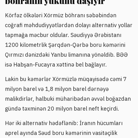
böhranın yükünü daşıyır
Körfəz ölkələri Xörmüz böhranı səbəbindən
coğrafi məhdudiyyətlərdən dolayı alternativ yollar
tapmağa məcbur oldular. Səudiyyə Ərəbistanı
1200 kilometrlik Şərqdən-Qərbə boru kəmərini
Qırmızı dənizdəki Yanbu limanına yönəldib. BƏƏ
isə Habşan-Fucayra xəttinə bel bağlayır.
Lakin bu kəmərlər Xörmüzlə müqayisədə cəmi 7
milyon barel və 1,8 milyon barel dərnəyə
malikdirlər, halbuki müharibədən əvvəl boğazdan
gündə təxminən 20 milyon barel neft keçirdi.
Hər iki alternativ hədəflənib: İranın hücumları
aprel ayında Səud boru kəmərinin vasitəçilik