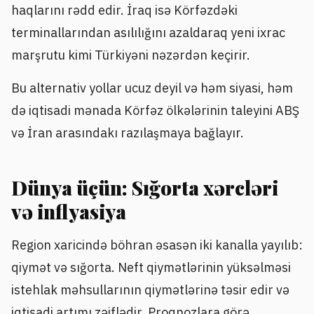
haqlarını rədd edir. İraq isə Körfəzdəki
terminallarından asılılığını azaldaraq yeni ixrac
marşrutu kimi Türkiyəni nəzərdən keçirir.
Bu alternativ yollar ucuz deyil və həm siyasi, həm
də iqtisadi mənada Körfəz ölkələrinin taleyini ABŞ
və İran arasındakı razılaşmaya bağlayır.
Dünya üçün: Sığorta xərcləri
və inflyasiya
Region xaricində böhran əsasən iki kanalla yayılıb:
qiymət və sığorta. Neft qiymətlərinin yüksəlməsi
istehlak məhsullarının qiymətlərinə təsir edir və
iqtisadi artımı zəiflədir. Proqnozlara görə,