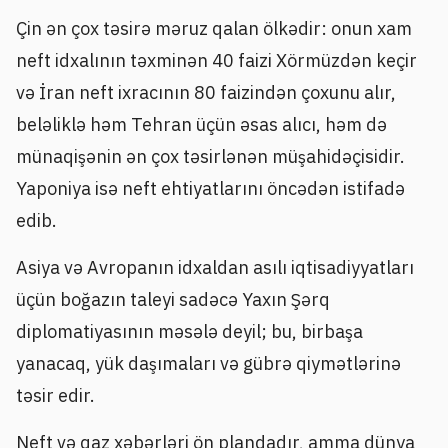
Çin ən çox təsirə məruz qalan ölkədir: onun xam
neft idxalının təxminən 40 faizi Xörmüzdən keçir
və İran neft ixracının 80 faizindən çoxunu alır,
beləliklə həm Tehran üçün əsas alıcı, həm də
münaqişənin ən çox təsirlənən müşahidəçisidir.
Yaponiya isə neft ehtiyatlarını öncədən istifadə
edib.
Asiya və Avropanın idxaldan asılı iqtisadiyyatları
üçün boğazın taleyi sadəcə Yaxın Şərq
diplomatiyasının məsələ deyil; bu, birbaşa
yanacaq, yük daşımaları və gübrə qiymətlərinə
təsir edir.
Neft və qaz xəbərləri ön plandadır, amma dünya