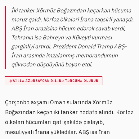
İki tanker Xörmüz Boğazından keçərkən hücuma
məruz qaldı, körfəz ölkələri İrana təqsirli yanaşdı.
ABŞ İran ərazisinə hücum edərək cavab verdi,
Tehranın isə Bəhreyn və Küveyti vurması
gərginliyi artırdı. Prezident Donald Tramp ABŞ-
İran arasında imzalanmış memorandumun
qüvvədən düşdüyünü bəyan etdi.
AI ILƏ AZƏRBAYCAN DILINƏ TƏRCÜMƏ OLUNUB
Çərşənbə axşamı Oman sularında Xörmüz
Boğazından keçən iki tanker hədəfə alındı. Körfəz
ölkələri hücumları qəti şəkildə pisləyib,
məsuliyyəti İrana yüklədilər. ABŞ isə İran