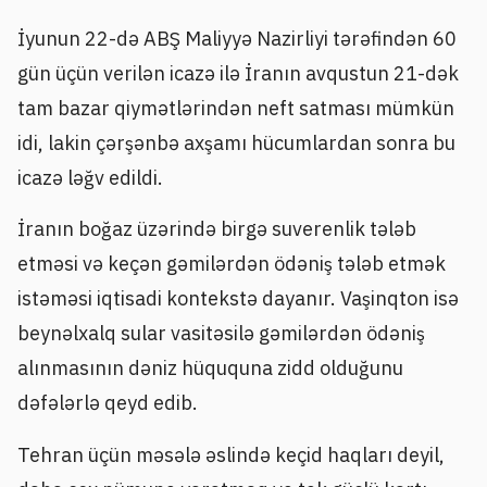
İyunun 22-də ABŞ Maliyyə Nazirliyi tərəfindən 60
gün üçün verilən icazə ilə İranın avqustun 21-dək
tam bazar qiymətlərindən neft satması mümkün
idi, lakin çərşənbə axşamı hücumlardan sonra bu
icazə ləğv edildi.
İranın boğaz üzərində birgə suverenlik tələb
etməsi və keçən gəmilərdən ödəniş tələb etmək
istəməsi iqtisadi kontekstə dayanır. Vaşinqton isə
beynəlxalq sular vasitəsilə gəmilərdən ödəniş
alınmasının dəniz hüququna zidd olduğunu
dəfələrlə qeyd edib.
Tehran üçün məsələ əslində keçid haqları deyil,