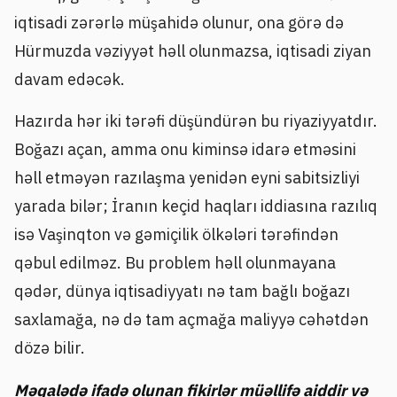
iqtisadi zərərlə müşahidə olunur, ona görə də
Hürmuzda vəziyyət həll olunmazsa, iqtisadi ziyan
davam edəcək.
Hazırda hər iki tərəfi düşündürən bu riyaziyyatdır.
Boğazı açan, amma onu kiminsə idarə etməsini
həll etməyən razılaşma yenidən eyni sabitsizliyi
yarada bilər; İranın keçid haqları iddiasına razılıq
isə Vaşinqton və gəmiçilik ölkələri tərəfindən
qəbul edilməz. Bu problem həll olunmayana
qədər, dünya iqtisadiyyatı nə tam bağlı boğazı
saxlamağa, nə də tam açmağa maliyyə cəhətdən
dözə bilir.
Məqalədə ifadə olunan fikirlər müəllifə aiddir və