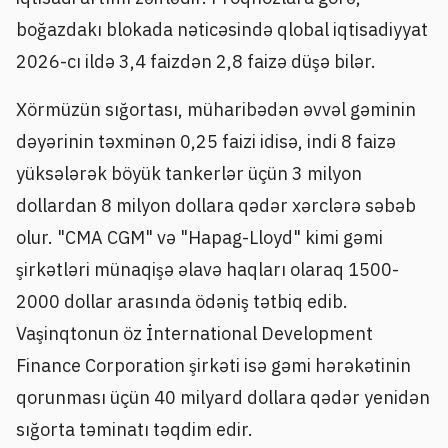
boğazdakı blokada nəticəsində qlobal iqtisadiyyat
2026-cı ildə 3,4 faizdən 2,8 faizə düşə bilər.
Xörmüzün sığortası, müharibədən əvvəl gəminin
dəyərinin təxminən 0,25 faizi idisə, indi 8 faizə
yüksələrək böyük tankerlər üçün 3 milyon
dollardan 8 milyon dollara qədər xərclərə səbəb
olur. "CMA CGM" və "Hapag-Lloyd" kimi gəmi
şirkətləri münaqişə əlavə haqları olaraq 1500-
2000 dollar arasında ödəniş tətbiq edib.
Vaşinqtonun öz İnternational Development
Finance Corporation şirkəti isə gəmi hərəkətinin
qorunması üçün 40 milyard dollara qədər yenidən
sığorta təminatı təqdim edir.