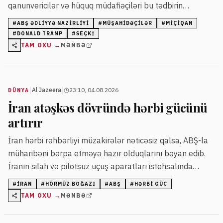
qanunvericilər və hüquq müdafiəçiləri bu tədbirin
partiyalar üçün istifadə edilə biləcəyindən narahatdır.
#
ABŞ ƏDLIYYƏ NAZIRLIYI
#
MÜŞAHIDƏÇILƏR
#
MIÇIQAN
#
DONALD TRAMP
#
SEÇKI
TAM OXU →
MƏNBƏ
|
|
Al Jazeera
23:10, 04.08.2026
DÜNYA
İran atəşkəs dövründə hərbi gücünü
artırır
İran hərbi rəhbərliyi müzakirələr nəticəsiz qalsa, ABŞ-la
müharibəni bərpa etməyə hazır olduqlarını bəyan edib.
İranın silah və pilotsuz uçuş aparatları istehsalında
irəliləyişlər olduğu bildirilib.
#
İRAN
#
HÖRMÜZ BOĞAZI
#
ABŞ
#
HƏRBI GÜC
TAM OXU →
MƏNBƏ