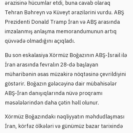
ərazisinə hücumlar etdi, buna cavab olaraq
Tehran Bəhreyn və Küveyt ərazilərini vurdu. ABŞ
Prezidenti Donald Tramp İran və ABŞ arasında
imzalanmış anlaşma memorandumunun artıq
qüvvədə olmadığını açıqladı.
Bu son eskalasiya Xörmüz Boğazının ABŞ-İsrail ilə
İran arasında fevralın 28-də başlayan
müharibənin əsas müzakirə nöqtəsinə çevrildiyini
göstərir. Boğazın gələcəyinə dair mübahisələr
ABŞ-İran danışıqlarında nüvə proqramı
məsələlərindən daha çətin həll olunur.
Xörmüz Boğazındakı nəqliyyatın məhdudlaşması
İran, körfəz ölkələri və günümüz bazar tarixində