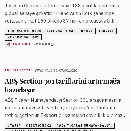
Johnson Controls International 1885-ci ildə qurulmuş
qlobal sənaye şirkətidir. İrlandiyanın Kork şəhərində
yerləşən şirkət 150 ölkədə 87 min əməkdaşla ağıllı
binalar və enerji həlləri istehsal edir. Analitiklər şirkətin
#
JOHNSON CONTROLS INTERNATIONAL
#
KORK
#
SƏNAYE
qiymət hədəfini yeniləyib.
#
ENERJI HƏLLƏRI
TAM OXU →
MƏNBƏ
|
|
WWD
16:50, 07.08.2026
İQTISADIYYAT
ABŞ Section 301 tariflərini artırmağa
hazırlaşır
ABŞ Ticarət Nümayəndəliyi Section 301 araşdırmasının
nəticələrini avqust ayında açıqlayacaq. Yeni tariflərin
tətbiqi gözlənilir. Ekspertlər biznesləri dəyişikliklərə hazır
olmağa və ictimai müzakirələrdə fəal iştirak etməyə
#
TARIF
#
SECTION 301
#
ABŞ TICARƏT NÜMAYƏNDƏLIYI
çağırır.