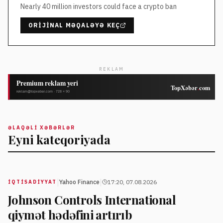
Nearly 40 million investors could face a crypto ban
ORIJINAL MƏQALƏYƏ KEÇ
REKLAM
ƏLAQƏLI XƏBƏRLƏR
Eyni kateqoriyada
|
|
Yahoo Finance
17:20, 07.08.2026
İQTISADIYYAT
Johnson Controls International
qiymət hədəfini artırıb