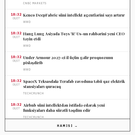
CNBC MARKETS
18:32
Kenco DeepFabric süni intellekt agentlərini sayı artırır
08/07
WWD
18:32
Hang Lung Asiyada Toys 'R' Us-un rəhbərini yeni CEO
08/07
təyin etdi
WWD
18:32
Under Armour 2027-ci il üçün gəlir proqnozunu
08/07
pisləşdirib
WWD
18:32
SpaceX Teksasdakı Terafab zavoduna təbii qaz elektrik
08/07
stansiyaları quracaq
TECHCRUNCH
18:32
Airbnb süni intellektdən istifadə edərək yeni
08/07
funksiyaları daha sürətli təqdim edir
TECHCRUNCH
HAMISI →
18:32
Werewolf cihazları köhnə avadanlıqları USB-C gücü ilə
08/07
təmin edir