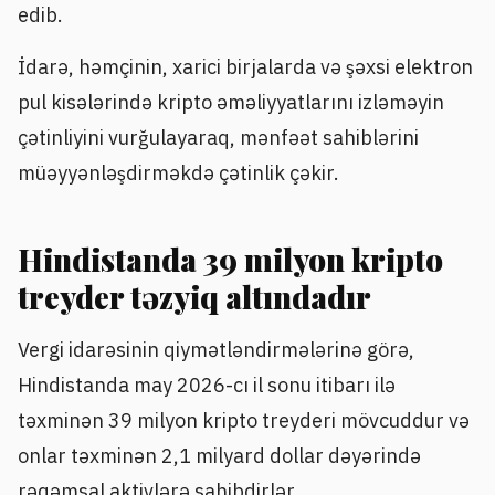
edib.
İdarə, həmçinin, xarici birjalarda və şəxsi elektron
pul kisələrində kripto əməliyyatlarını izləməyin
çətinliyini vurğulayaraq, mənfəət sahiblərini
müəyyənləşdirməkdə çətinlik çəkir.
Hindistanda 39 milyon kripto
treyder təzyiq altındadır
Vergi idarəsinin qiymətləndirmələrinə görə,
Hindistanda may 2026-cı il sonu itibarı ilə
təxminən 39 milyon kripto treyderi mövcuddur və
onlar təxminən 2,1 milyard dollar dəyərində
rəqəmsal aktivlərə sahibdirlər.