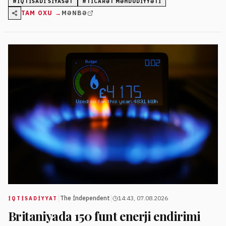
#
IQTISADI SIYASƏT
#
TICARƏT MƏHDUDIYYƏTI
TAM OXU →
MƏNBƏ
|
|
The İndependent
14:43, 07.08.2026
İQTISADIYYAT
Britaniyada 150 funt enerji endirimi