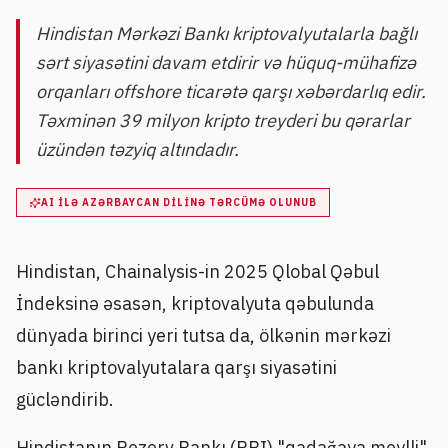
Hindistan Mərkəzi Bankı kriptovalyutalarla bağlı
sərt siyasətini davam etdirir və hüquq-mühafizə
orqanları offshore ticarətə qarşı xəbərdarlıq edir.
Təxminən 39 milyon kripto treyderi bu qərarlar
üzündən təzyiq altındadır.
AI ILƏ AZƏRBAYCAN DILINƏ TƏRCÜMƏ OLUNUB
Hindistan, Chainalysis-in 2025 Qlobal Qəbul
İndeksinə əsasən, kriptovalyuta qəbulunda
dünyada birinci yeri tutsa da, ölkənin mərkəzi
bankı kriptovalyutalara qarşı siyasətini
gücləndirib.
Hindistanın Rezerv Bankı (RBI) "qadağaya meylli"