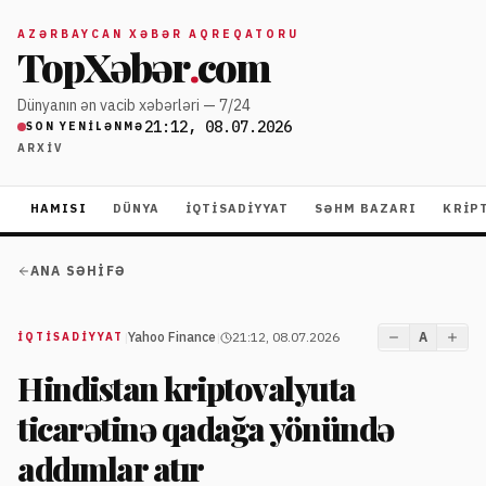
AZƏRBAYCAN XƏBƏR AQREQATORU
TopXəbər
.
com
Dünyanın ən vacib xəbərləri — 7/24
21:12, 08.07.2026
SON YENILƏNMƏ
ARXIV
HAMISI
DÜNYA
İQTISADIYYAT
SƏHM BAZARI
KRIP
ANA SƏHIFƏ
|
Yahoo Finance
|
21:12, 08.07.2026
A
İQTISADIYYAT
Hindistan kriptovalyuta
ticarətinə qadağa yönündə
addımlar atır