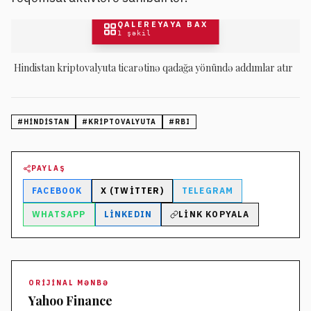
QALEREYAYA BAX
1
şəkil
Hindistan kriptovalyuta ticarətinə qadağa yönündə addımlar atır
#
HINDISTAN
#
KRIPTOVALYUTA
#
RBI
PAYLAŞ
FACEBOOK
X (TWITTER)
TELEGRAM
WHATSAPP
LINKEDIN
LINK KOPYALA
ORIJINAL MƏNBƏ
Yahoo Finance