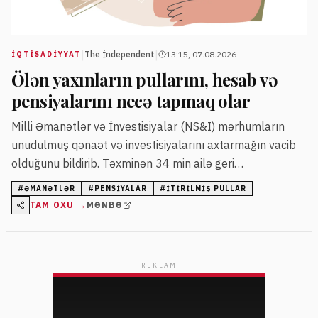
|
|
The İndependent
13:15, 07.08.2026
İQTISADIYYAT
Ölən yaxınların pullarını, hesab və
pensiyalarını necə tapmaq olar
Milli Əmanətlər və İnvestisiyalar (NS&I) mərhumların
unudulmuş qənaət və investisiyalarını axtarmağın vacib
olduğunu bildirib. Təxminən 34 min ailə geri
qaytarılmamış pul vəsaitlərini əldə edə bilər.
#
ƏMANƏTLƏR
#
PENSIYALAR
#
ITIRILMIŞ PULLAR
TAM OXU →
MƏNBƏ
REKLAM