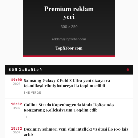
SON XƏBƏRLƏR
19:00
Samsung Galaxy Z Fold 8 Ultra yeni dizayn və
08/07
təkmilləşdirilmiş batareya ilə təqdim edildi
THE VERGE
18:32
Collina Strada Kopenhagendə Moda Həftəsində
08/07
Rəngarəng Kolleksiyasını Təqdim edib
ELLE
18:32
Doximity səhməri yeni süni intellekt vasitəsi ilə 100 faiz
08/07
artıb