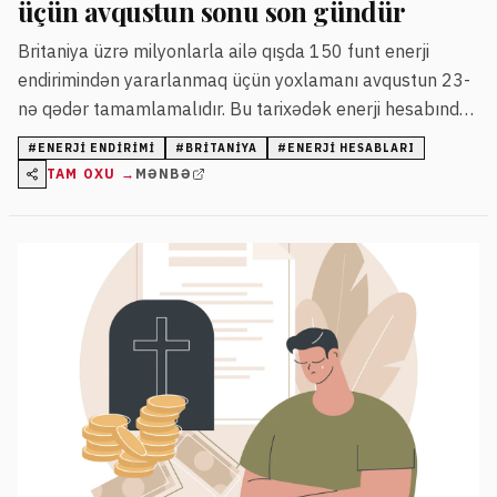
üçün avqustun sonu son gündür
Britaniya üzrə milyonlarla ailə qışda 150 funt enerji
endirimindən yararlanmaq üçün yoxlamanı avqustun 23-
nə qədər tamamlamalıdır. Bu tarixədək enerji hesabında
uyğun şəxsin qeydiyyatı tələb edilir.
#
ENERJI ENDIRIMI
#
BRITANIYA
#
ENERJI HESABLARI
TAM OXU →
MƏNBƏ