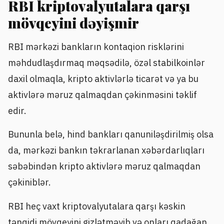
RBI kriptovalyutalara qarşı
mövqeyini dəyişmir
RBI mərkəzi bankların kontaqion risklərini
məhdudlaşdırmaq məqsədilə, özəl stabilkoinlər
daxil olmaqla, kripto aktivlərlə ticarət və ya bu
aktivlərə məruz qalmaqdan çəkinməsini təklif
edir.
Bununla belə, hind bankları qanuniləşdirilmiş olsa
da, mərkəzi bankın təkrarlanan xəbərdarlıqları
səbəbindən kripto aktivlərə məruz qalmaqdan
çəkiniblər.
RBI heç vaxt kriptovalyutalara qarşı kəskin
tənqidi mövqeyini gizlətməyib və onları qadağan