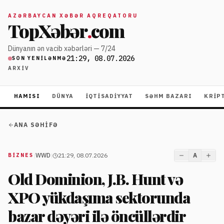
AZƏRBAYCAN XƏBƏR AQREQATORU
TopXəbər
.
com
Dünyanın ən vacib xəbərləri — 7/24
21:29, 08.07.2026
SON YENILƏNMƏ
ARXIV
HAMISI
DÜNYA
İQTISADIYYAT
SƏHM BAZARI
KRIP
ANA SƏHIFƏ
|
WWD
|
21:29, 08.07.2026
A
BIZNES
Old Dominion, J.B. Hunt və
XPO yükdaşıma sektorunda
bazar dəyəri ilə öncüllərdir