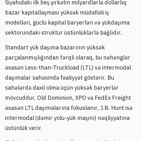
Siyahıdakı ilk beş şirkətin milyardlarla dollarlıq
bazar kapitallaşması yüksək müdafiəli iş
modelləri, güclü kapital baryerləri və yükdaşıma
sektorundakı struktur üstünlüklərlə bağlıdır.
Standart yük daşıma bazarının yüksək
parçalanmışlığından fərqli olaraq, bu nəhənglər
əsasən Less-than-Truckload (LTL) və intermodal
daşımalar sahəsində fəaliyyət göstərir. Bu
sahələrdə daxil olma üçün yüksək baryerlər
mövcuddur. Old Dominion, XPO və FedEx Freight
əsasən LTL daşımalarına fokuslanır, J.B. Hunt isə
intermodal (dəmir yolu-yük maşını) nəqliyyatına
üstünlük verir.