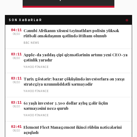
SON XƏBƏRLƏR
04:11
Cənubi Afrikanın xüsusi təyinatlıları polisin yüksək
08/10
rütbəli əməkdaşının qətlində ittiham olunub
BBC NEWS
03:11
Apple-da yaddaş çipi qiymətlərinin artımı yeni CEO-ya
08/10
çətinlik yaradır
YAHOO FINANCE
03:11
Tarix göstərir: bazar çöküşündə investorlara ən yaxşı
08/10
strategiya uzunmüddətli sərmayədir
YAHOO FINANCE
03:11
61 yaşlı investor 3.500 dollar aylıq gəlir üçün
08/10
sərmayəsini necə qurub
YAHOO FINANCE
02:41
Element Fleet Management ikinci rübün nəticələrini
08/10
açıqladı