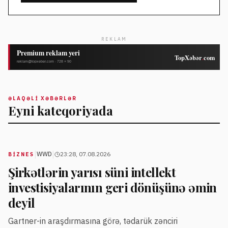
REKLAM
ƏLAQƏLI XƏBƏRLƏR
Eyni kateqoriyada
|
|
WWD
23:28, 07.08.2026
BIZNES
Şirkətlərin yarısı süni intellekt
investisiyalarının geri dönüşünə əmin
deyil
Gartner-in araşdırmasına görə, tədarük zənciri