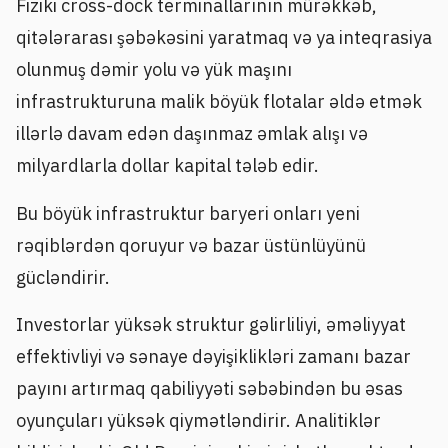
Fiziki cross-dock terminallarının mürəkkəb,
qitələrarası şəbəkəsini yaratmaq və ya inteqrasiya
olunmuş dəmir yolu və yük maşını
infrastrukturuna malik böyük flotalar əldə etmək
illərlə davam edən daşınmaz əmlak alışı və
milyardlarla dollar kapital tələb edir.
Bu böyük infrastruktur baryeri onları yeni
rəqiblərdən qoruyur və bazar üstünlüyünü
gücləndirir.
Investorlar yüksək struktur gəlirliliyi, əməliyyat
effektivliyi və sənaye dəyişiklikləri zamanı bazar
payını artırmaq qabiliyyəti səbəbindən bu əsas
oyunçuları yüksək qiymətləndirir. Analitiklər