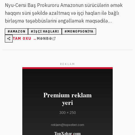
Nyu-Cersi Baş Prokuroru Amazonun sürücülərin əmək
haqqını süni şəkildə azaltmaq və işçi haqları ilə bağlı
birləşmə təşəbbüslərini əngəlləmək məqsədilə
monopsoniya gücündən sui-istifadə etdiyini bildirir. Şirkət
#
AMAZON
#
IŞÇI HAQLARI
#
MONOPSONIYA
işçiləri sıx nəzarət altında saxlayır və təzyiq göstərərək
TAM OXU →
MƏNBƏ
onların hüquqlarını məhdudlaşdırır.
REKLAM