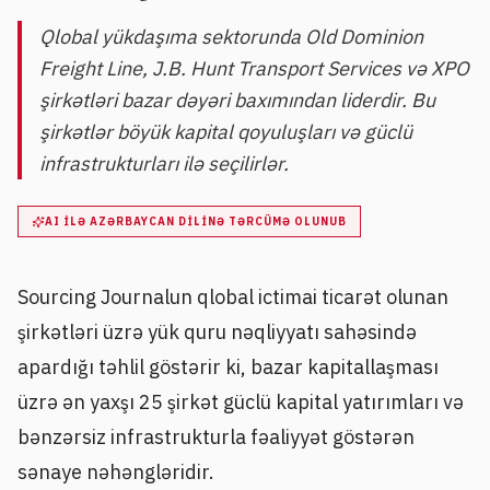
Qlobal yükdaşıma sektorunda Old Dominion
Freight Line, J.B. Hunt Transport Services və XPO
şirkətləri bazar dəyəri baxımından liderdir. Bu
şirkətlər böyük kapital qoyuluşları və güclü
infrastrukturları ilə seçilirlər.
AI ILƏ AZƏRBAYCAN DILINƏ TƏRCÜMƏ OLUNUB
Sourcing Journalun qlobal ictimai ticarət olunan
şirkətləri üzrə yük quru nəqliyyatı sahəsində
apardığı təhlil göstərir ki, bazar kapitallaşması
üzrə ən yaxşı 25 şirkət güclü kapital yatırımları və
bənzərsiz infrastrukturla fəaliyyət göstərən
sənaye nəhəngləridir.