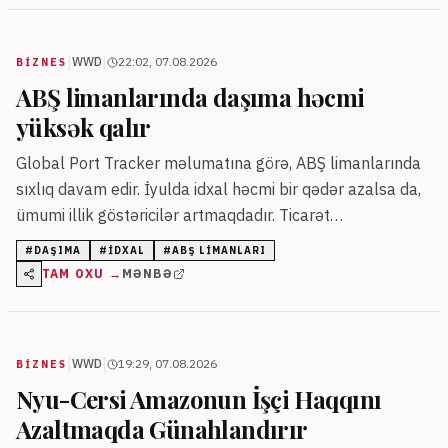
|
|
WWD
22:02, 07.08.2026
BIZNES
ABŞ limanlarında daşıma həcmi
yüksək qalır
Global Port Tracker məlumatına görə, ABŞ limanlarında
sıxlıq davam edir. İyulda idxal həcmi bir qədər azalsa da,
ümumi illik göstəricilər artmaqdadır. Ticarət
daşımalarının tədricən azalacağı gözlənilsə də, 2026-cı
#
DAŞIMA
#
IDXAL
#
ABŞ LIMANLARI
ilin həcminin ötən ildəkindən yüksək olması
TAM OXU →
MƏNBƏ
proqnozlaşdırılır.
|
|
WWD
19:29, 07.08.2026
BIZNES
Nyu-Cersi Amazonun İşçi Haqqını
Azaltmaqda Günahlandırır