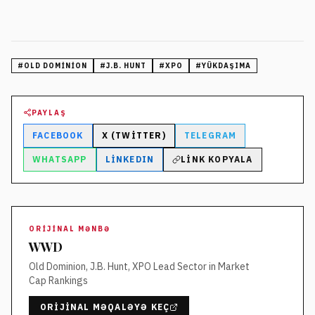
#
OLD DOMINION
#
J.B. HUNT
#
XPO
#
YÜKDAŞIMA
PAYLAŞ
FACEBOOK
X (TWITTER)
TELEGRAM
WHATSAPP
LINKEDIN
LINK KOPYALA
ORIJINAL MƏNBƏ
WWD
Old Dominion, J.B. Hunt, XPO Lead Sector in Market
Cap Rankings
ORIJINAL MƏQALƏYƏ KEÇ