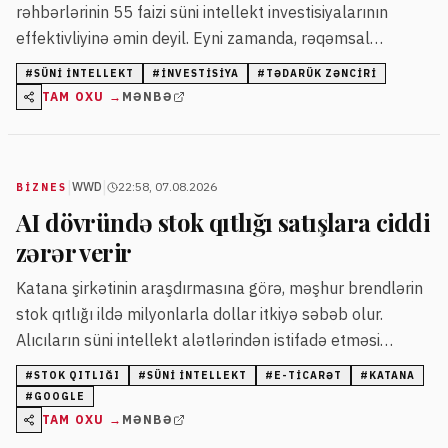
rəhbərlərinin 55 faizi süni intellekt investisiyalarının
effektivliyinə əmin deyil. Eyni zamanda, rəqəmsal
investisiyaların 67 faizi süni intellekt texnologiyalarına
#
SÜNI INTELLEKT
#
INVESTISIYA
#
TƏDARÜK ZƏNCIRI
yönəlib.
TAM OXU →
MƏNBƏ
|
|
WWD
22:58, 07.08.2026
BIZNES
AI dövründə stok qıtlığı satışlara ciddi
zərər verir
Katana şirkətinin araşdırmasına görə, məşhur brendlərin
stok qıtlığı ildə milyonlarla dollar itkiyə səbəb olur.
Alıcıların süni intellekt alətlərindən istifadə etməsi
satışların itirilmə sürətini artırır.
#
STOK QITLIĞI
#
SÜNI INTELLEKT
#
E-TICARƏT
#
KATANA
#
GOOGLE
TAM OXU →
MƏNBƏ