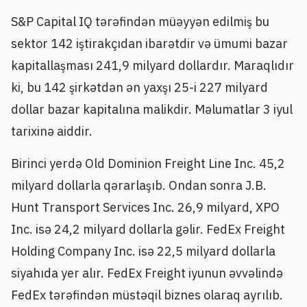
S&P Capital IQ tərəfindən müəyyən edilmiş bu
sektor 142 iştirakçıdan ibarətdir və ümumi bazar
kapitallaşması 241,9 milyard dollardır. Maraqlıdır
ki, bu 142 şirkətdən ən yaxşı 25-i 227 milyard
dollar bazar kapitalına malikdir. Məlumatlar 3 iyul
tarixinə aiddir.
Birinci yerdə Old Dominion Freight Line Inc. 45,2
milyard dollarla qərarlaşıb. Ondan sonra J.B.
Hunt Transport Services Inc. 26,9 milyard, XPO
Inc. isə 24,2 milyard dollarla gəlir. FedEx Freight
Holding Company Inc. isə 22,5 milyard dollarla
siyahıda yer alır. FedEx Freight iyunun əvvəlində
FedEx tərəfindən müstəqil biznes olaraq ayrılıb.