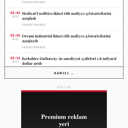
YAHOO FINANCE
02:41
Medical Facilities ikinci rüb maliyyə göstəricilərini
08/10
açıqladı
YAHOO FINANCE
02:41
Dream Industrial ikinci rüb maliyyə göstəricilərini
08/10
açıqlayıb
YAHOO FINANCE
02:11
Berkshire Hathaway-in əməliyyat gəlirləri 1,8 milyard
08/10
dollar artıb
YAHOO FINANCE
HAMISI →
02:11
Shopify səhm qiyməti optimist gəlir proqnozu ilə 30
08/10
faiz yüksəlib
REKLAM
YAHOO FINANCE
02:11
Suze Orman pensiya annuitetində səhv seçimin maliyyə
08/10
itkilərinə səbəb ola biləcəyini xəbərdar etdi
YAHOO FINANCE
02:11
IRA yığanların ən çox etdiyi 3 səhv və həlli yolları