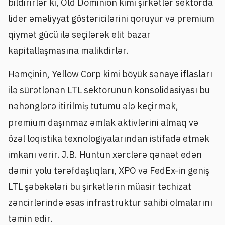
bildirirlər ki, Old Dominion kimi şirkətlər sektorda
lider əməliyyat göstəricilərini qoruyur və premium
qiymət gücü ilə seçilərək elit bazar
kapitallaşmasına malikdirlər.
Həmçinin, Yellow Corp kimi böyük sənaye iflasları
ilə sürətlənən LTL sektorunun konsolidasiyası bu
nəhənglərə itirilmiş tutumu ələ keçirmək,
premium daşınmaz əmlak aktivlərini almaq və
özəl loqistika texnologiyalarından istifadə etmək
imkanı verir. J.B. Huntun xərclərə qənaət edən
dəmir yolu tərəfdaşlıqları, XPO və FedEx-in geniş
LTL şəbəkələri bu şirkətlərin müasir təchizat
zəncirlərində əsas infrastruktur sahibi olmalarını
təmin edir.