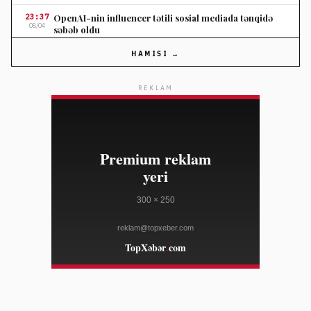
23:37
OpenAI-nin influencer tətili sosial mediada tənqidə
08/04
səbəb oldu
THE VERGE
HAMISI →
23:37
Nordstromun ildönümü satışında seçilmiş cins
08/04
şalvarlara endirim
REKLAM
ELLE
23:10
Salvatore Ferragamo səhm qiyməti Amerika satışları
08/04
zəifliyinə görə dəyər itirib
WWD
23:10
Marko Rubio Hörmüz Boğazında Gömrük Sazişi üzrə
08/04
irəliləyişdən xəbər verib
WWD
23:10
Süni intellekt cins tədarük zənciri məlumatlarını daha
08/04
mürəkkəb edə bilər
WWD
23:10
"Open USD" bazara çıxdı, "Circle"ın bazar dəyərinə
08/04
zərbə vurdu — tərəfdaşlar isə "USDC"i dəstəkləyir