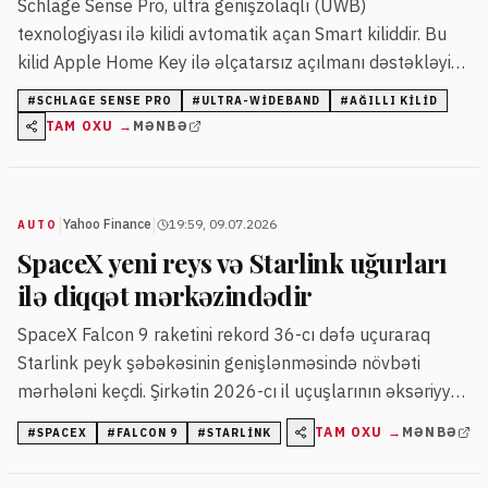
Schlage Sense Pro, ultra genişzolaqlı (UWB)
texnologiyası ilə kilidi avtomatik açan Smart kiliddir. Bu
kilid Apple Home Key ilə əlçatarsız açılmanı dəstəkləyir
və fiziki açarı tamamilə aradan qaldırır.
#
SCHLAGE SENSE PRO
#
ULTRA-WIDEBAND
#
AĞILLI KILID
TAM OXU →
MƏNBƏ
|
|
Yahoo Finance
19:59, 09.07.2026
AUTO
SpaceX yeni reys və Starlink uğurları
ilə diqqət mərkəzindədir
SpaceX Falcon 9 raketini rekord 36-cı dəfə uçuraraq
Starlink peyk şəbəkəsinin genişlənməsində növbəti
mərhələni keçdi. Şirkətin 2026-cı il uçuşlarının əksəriyyəti
Starlink peyklərinin yerləşdirilməsinə yönəlib.
TAM OXU →
MƏNBƏ
#
SPACEX
#
FALCON 9
#
STARLINK