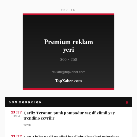
REKLAM
SON XƏBƏRLƏR
23:37
Çarliz Teronun punk pompadur saç düzümü yay
08/04
trendinə çevrilir
WWD
23:37
Gen Alpha nəsli və süni intellekt əlaqələri müzakirə