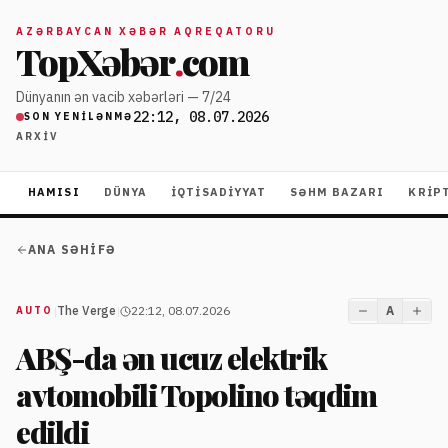
AZƏRBAYCAN XƏBƏR AQREQATORU
TopXəbər
.
com
Dünyanın ən vacib xəbərləri — 7/24
22:12, 08.07.2026
SON YENILƏNMƏ
ARXIV
HAMISI
DÜNYA
İQTISADIYYAT
SƏHM BAZARI
KRIP
ANA SƏHIFƏ
|
The Verge
|
22:12, 08.07.2026
A
AUTO
ABŞ-da ən ucuz elektrik
avtomobili Topolino təqdim
edildi