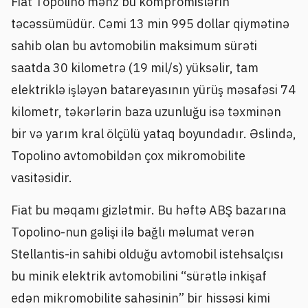
Fiat Topolino məhz bu kompromislərin
təcəssümüdür. Cəmi 13 min 995 dollar qiymətinə
sahib olan bu avtomobilin maksimum sürəti
saatda 30 kilometrə (19 mil/s) yüksəlir, tam
elektriklə işləyən batareyasının yürüş məsafəsi 74
kilometr, təkərlərin baza uzunluğu isə təxminən
bir və yarım kral ölçülü yataq boyundadır. Əslində,
Topolino avtomobildən çox mikromobilite
vasitəsidir.
Fiat bu məqamı gizlətmir. Bu həftə ABŞ bazarına
Topolino-nun gəlişi ilə bağlı məlumat verən
Stellantis-in sahibi olduğu avtomobil istehsalçısı
bu minik elektrik avtomobilini “sürətlə inkişaf
edən mikromobilite sahəsinin” bir hissəsi kimi