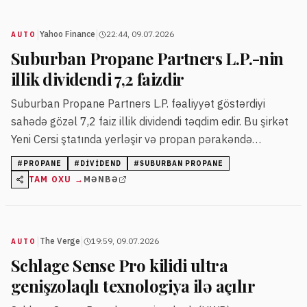
|
|
Yahoo Finance
22:44, 09.07.2026
AUTO
Suburban Propane Partners L.P.-nin
illik dividendi 7,2 faizdir
Suburban Propane Partners L.P. fəaliyyət göstərdiyi
sahədə gözəl 7,2 faiz illik dividendi təqdim edir. Bu şirkət
Yeni Cersi ştatında yerləşir və propan pərakəndə
satışında uzunmüddətli təcrübəyə malikdir.
#
PROPANE
#
DIVIDEND
#
SUBURBAN PROPANE
TAM OXU →
MƏNBƏ
|
|
The Verge
19:59, 09.07.2026
AUTO
Schlage Sense Pro kilidi ultra
genişzolaqlı texnologiya ilə açılır