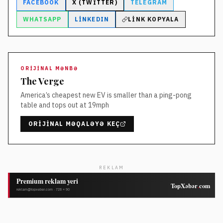
FACEBOOK
X (TWITTER)
TELEGRAM
WHATSAPP
LINKEDIN
LINK KOPYALA
ORIJINAL MƏNBƏ
The Verge
America’s cheapest new EV is smaller than a ping-pong
table and tops out at 19mph
ORIJINAL MƏQALƏYƏ KEÇ
REKLAM