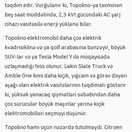
təqdim edir. Vurğulanır ki, Topolino-ya təxminən
beş saat müddətində, 2,3 kVt gücündəki AC şarj
cihazı vasitəsilə enerji yüklənə bilər.
Topolino elektromobil daha çox elektrik
kvadrisiklinə və ya qolf arabasına bənzəyir, böyük
SUV-lar və ya Tesla Model Y ilə müqayisədə
uzlaşmadığı hiss olunur. Lakin Slate Truck və
Amble One kimi daha kiçik, yığcam və görəv dəyəri
aşağı olan elektrik vasitələrinin təqdimatı göstərir
ki, yüksək yanacaq qiymətləri səbəbindən daha
çox sürücülər böyük maşınlar yerinə kiçik
elektromobilləri seçməyi düşünür.
Topolino hamı üçün nəzərdə tutulmayıb. Citroën