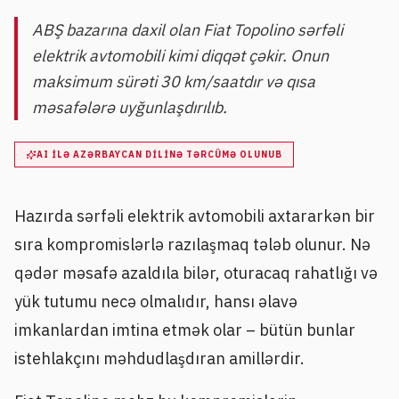
ABŞ bazarına daxil olan Fiat Topolino sərfəli
elektrik avtomobili kimi diqqət çəkir. Onun
maksimum sürəti 30 km/saatdır və qısa
məsafələrə uyğunlaşdırılıb.
AI ILƏ AZƏRBAYCAN DILINƏ TƏRCÜMƏ OLUNUB
Hazırda sərfəli elektrik avtomobili axtararkən bir
sıra kompromislərlə razılaşmaq tələb olunur. Nə
qədər məsafə azaldıla bilər, oturacaq rahatlığı və
yük tutumu necə olmalıdır, hansı əlavə
imkanlardan imtina etmək olar – bütün bunlar
istehlakçını məhdudlaşdıran amillərdir.