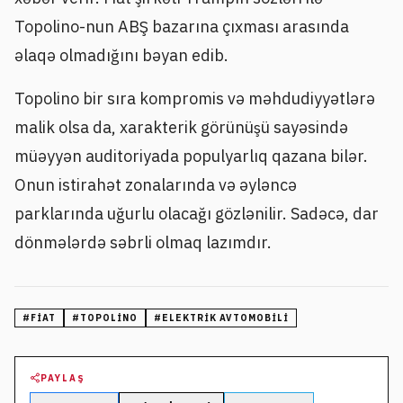
Topolino-nun ABŞ bazarına çıxması arasında
əlaqə olmadığını bəyan edib.
Topolino bir sıra kompromis və məhdudiyyətlərə
malik olsa da, xarakterik görünüşü sayəsində
müəyyən auditoriyada populyarlıq qazana bilər.
Onun istirahət zonalarında və əyləncə
parklarında uğurlu olacağı gözlənilir. Sadəcə, dar
dönmələrdə səbrli olmaq lazımdır.
#
FIAT
#
TOPOLINO
#
ELEKTRIK AVTOMOBILI
PAYLAŞ