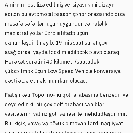
Ami-nin restilizə edilmiş versiyası kimi dizayn
edilən bu avtomobil əsasən şəhər ərazisində qısa
məsafə səfərləri üçün uyğundur və hələlik
magistral yollar üzrə istifadə üçün
qanuniləşdirilməyib. 19 mil/saat sürət çox
aşağıdırsa, yayda təqdim ediləcək əlavə olaraq
Hərəkət sürətini 40 kilometr/saatadək
yüksəltmək üçün Low Speed Vehicle konversiya
dəsti əldə etmək mümkün olacaq.
Fiat şirkəti Topolino-nu qolf arabasına bənzədir və
qeyd edir ki, bir çox qolf arabası sahibləri
vasitələrini yalnız golf sahəsi ilə məhdudlaşdırmır.
Bu, kiçik, yavaş və böyük olmayan fərdi nəqliyyat
vasitələrinə tələbatın nəticəsidir, eyni zamanda