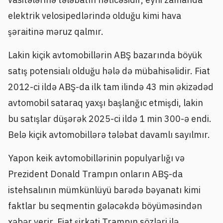
elektrik velosipedlərində olduğu kimi hava
şəraitinə məruz qalmır.
Lakin kiçik avtomobillərin ABŞ bazarında böyük
satış potensialı olduğu hələ də mübahisəlidir. Fiat
2012-ci ildə ABŞ-da ilk tam ilində 43 min əkizədəd
avtomobil sataraq yaxşı başlanğıc etmişdi, lakin
bu satışlar düşərək 2025-ci ildə 1 min 300-ə endi.
Belə kiçik avtomobillərə tələbat davamlı sayılmır.
Yapon keik avtomobillərinin populyarlığı və
Prezident Donald Trampın onların ABŞ-da
istehsalının mümkünlüyü barədə bəyanatı kimi
faktlar bu seqmentin gələcəkdə böyüməsindən
xəbər verir. Fiat şirkəti Trampın sözləri ilə