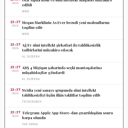
08/04
edildi
WWD
23:37
Meqan Marklinin As Ever brendi yeni məhsullarını
08/04
təqdim edir
WWD
23:37
Ağ Ev süni intellekt şirkətləri ilə təhlükəsizlik
08/04
tədbirlərini müzakirə edəcək
AL JAZEERA
23:37
ABŞ 4 Miçiqan şəhərində seçki məntəqələrinə
08/04
müşahidəçilər göndərdi
AL JAZEERA
23:37
Nvidia yeni sənaye qrupunda süni intellekt
08/04
təhlükəsizliyi üçün ilkin təkliflər təqdim edib
TECHCRUNCH
23:37
Telegram Apple App Store-dan çıxarıldıqdan sonra
08/04
bərpa olundu
THE VERGE