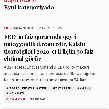
ƏLAQƏLI XƏBƏRLƏR
Eyni kateqoriyada
|
|
CNBC Markets
22:44, 09.07.2026
AUTO
FED-in faiz qərarında qeyri-
müəyyənlik davam edir, Kalshi
ticarətçiləri 2026-cı il üçün 50 faiz
ehtimal görür
ABŞ Federal Ehtiyat Sistemi (FED) policy makers
arasında faiz dərəcələri mövzusunda fikir ayrılığı var.
Kalshi ticarətçiləri bu il artım ehtimalını 54 faiz
səviyyəsində qiymətləndirir, 2028-ci il üçün isə bu rəqəm
#
FEDERAL EHTIYAT SISTEMI
#
FAIZ ARTIMI
#
KALSHI
80 faizə çatır.
#
INFLYASIYA
TAM OXU →
MƏNBƏ