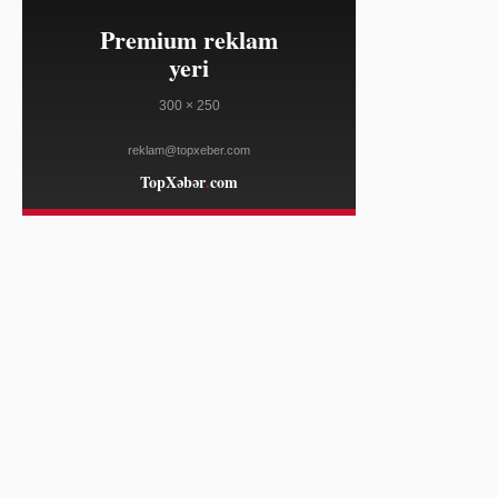
FRANCE 24
15:16
Rusiya Odessada hücum etdi,
08/09
Ukraynanın şimal-şərqində mülki
şəxslər öldü
AL JAZEERA
14:42
Ukrayna Bolqarıstana hücum
08/09
ittihamlarını təkzib edib
FRANCE 24
14:42
FİFA Prezidenti İnfantino
08/09
ittihamlara qarşı müdafiə olunub
FRANCE 24
14:42
Librevil su qıtlığı ilə üzləşib
08/09
FRANCE 24
14:42
Türkiyə enerji sənayesinin
08/09
beynəlxalq fəaliyyətini genişləndirir
HÜRRIYET DAILY NEWS