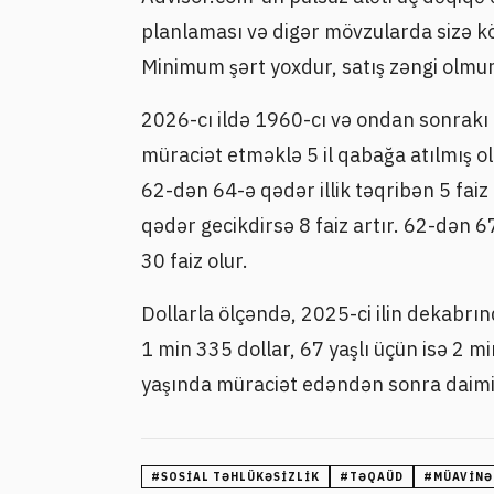
planlaması və digər mövzularda sizə kö
Minimum şərt yoxdur, satış zəngi olmur
2026-cı ildə 1960-cı və ondan sonrakı 
müraciət etməklə 5 il qabağa atılmış ol
62-dən 64-ə qədər illik təqribən 5 fai
qədər gecikdirsə 8 faiz artır. 62-dən
30 faiz olur.
Dollarla ölçəndə, 2025-ci ilin dekabrın
1 min 335 dollar, 67 yaşlı üçün isə 2 m
yaşında müraciət edəndən sonra daimi 
#
SOSIAL TƏHLÜKƏSIZLIK
#
TƏQAÜD
#
MÜAVINƏ