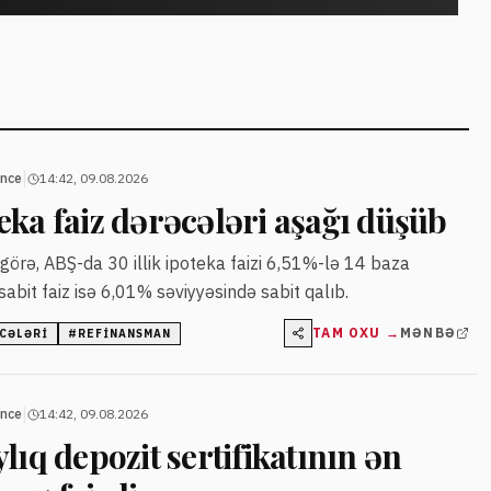
|
ance
14:42, 09.08.2026
ka faiz dərəcələri aşağı düşüb
örə, ABŞ-da 30 illik ipoteka faizi 6,51%-lə 14 baza
 sabit faiz isə 6,01% səviyyəsində sabit qalıb.
TAM OXU →
MƏNBƏ
ƏCƏLƏRI
#
REFINANSMAN
|
ance
14:42, 09.08.2026
lıq depozit sertifikatının ən