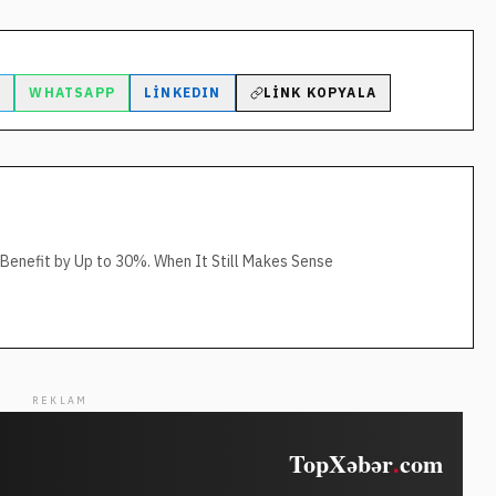
M
WHATSAPP
LINKEDIN
LINK KOPYALA
 Benefit by Up to 30%. When It Still Makes Sense
REKLAM