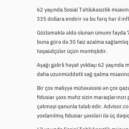
62 yaşında Sosial Təhlükəsizlik müavin
335 dollara endirir və bu fərq hər il infl
Gözləməklə əldə olunan ümumi fayda 7
buna görə də 30 faiz azalma sağlamlıq 
təqaüdçülər üçün məntiqlidir.
Aşağı gəlirli həyat yoldaşı 62 yaşında mü
daha uzunmüddətli sağ qalma müavinəti
Bir çox maliyyə mütəxəssisi ən çox qa
fidusiar şəxs məhz sizin maraqlarınızı 
çəkməyi qanunla tələb edir. Advisor.com-
yoxlanılmış fidusiar şəxsləri ilə üç dəq