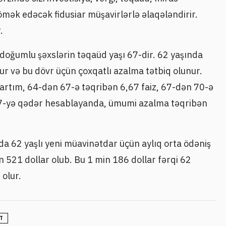
mək edəcək fidusiar müşavirlərlə əlaqələndirir.
.
doğumlu şəxslərin təqaüd yaşı 67-dir. 62 yaşında
ur və bu dövr üçün çoxqatlı azalma tətbiq olunur.
z artım, 64-dən 67-ə təqribən 6,67 faiz, 67-dən 70-ə
 67-yə qədər hesablayanda, ümumi azalma təqribən
da 62 yaşlı yeni müavinətdar üçün aylıq orta ödəniş
in 521 dollar olub. Bu 1 min 186 dollar fərqi 62
olur.
T