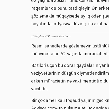
62 yaşında Sosial Təhlükəsizlik müavin
rəqəmlər də bunu təsdiqləyir. Ən erkə
gözləməklə müqayisədə aylıq ödənişlər
həyatında inflyasiya düzəlişi ilə azalm
zimmytws / Shutterstock.com
Rəsmi sənədlərdə gözləməyin üstünlükl
müavinət alan 62 yaşında müraciət edi
Bəziləri üçün bu qərar qaydaların yanlış
vəziyyətlərinin düzgün qiymətləndirilm
erkən müraciətin nə vaxt məntiqli old
vacibdir.
Bir çox amerikalı təqaüd yaşının gecik
Advisor.com-un pulsuz aləti üç dəqiqə ə