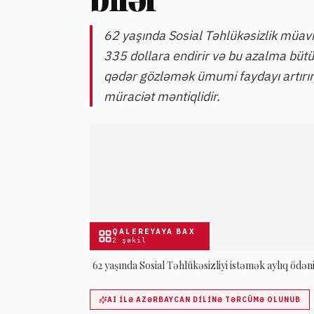
62 yaşında Sosial Təhlükəsizlik müavi
335 dollara endirir və bu azalma bütün
qədər gözləmək ümumi faydayı artırır,
müraciət məntiqlidir.
QALEREYAYA BAX
2
şəkil
62 yaşında Sosial Təhlükəsizliyi istəmək aylıq ödəniş
AI ILƏ AZƏRBAYCAN DILINƏ TƏRCÜMƏ OLUNUB