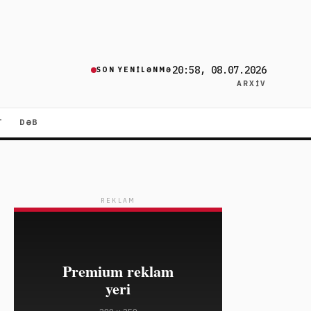
20:58, 08.07.2026
SON YENILƏNMƏ
ARXIV
T
DƏB
REKLAM