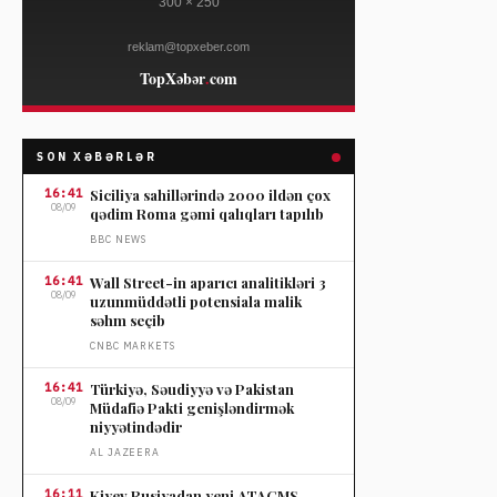
SON XƏBƏRLƏR
16:41
Siciliya sahillərində 2000 ildən çox
08/09
qədim Roma gəmi qalıqları tapılıb
BBC NEWS
16:41
Wall Street-in aparıcı analitikləri 3
08/09
uzunmüddətli potensiala malik
səhm seçib
CNBC MARKETS
16:41
Türkiyə, Səudiyyə və Pakistan
08/09
Müdafiə Pakti genişləndirmək
niyyətindədir
AL JAZEERA
16:11
Kiyev Rusiyadan yeni ATACMS