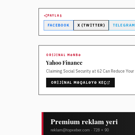
PAYLAŞ
FACEBOOK
X (TWITTER)
TELEGRA
ORIJINAL MƏNBƏ
Yahoo Finance
Claiming Social Security at 62 Can Reduce Your
ORIJINAL MƏQALƏYƏ KEÇ