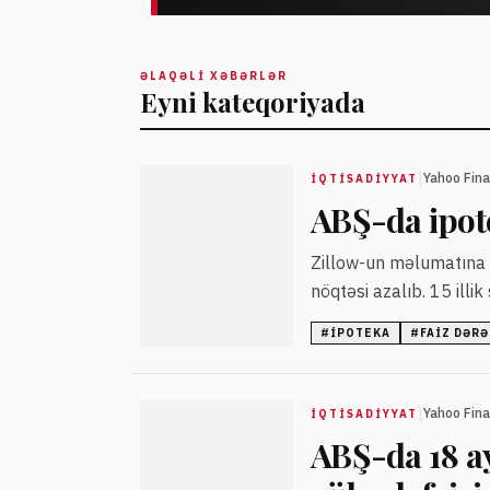
ƏLAQƏLI XƏBƏRLƏR
Eyni kateqoriyada
|
Yahoo Fin
İQTISADIYYAT
ABŞ-da ipote
Zillow-un məlumatına g
nöqtəsi azalıb. 15 illik
#
IPOTEKA
#
FAIZ DƏR
|
Yahoo Fin
İQTISADIYYAT
ABŞ-da 18 ay