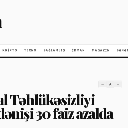
m
KRIPTO
TEXNO
SAĞLAMLIQ
İDMAN
MAGAZİN
SƏNƏ
A
al Təhlükəsizliyi
ənişi 30 faiz azalda