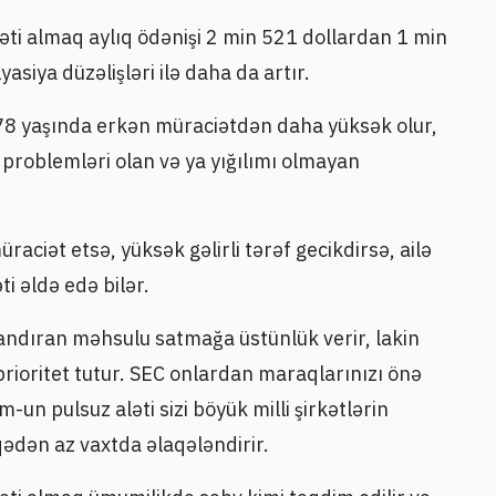
əti almaq aylıq ödənişi 2 min 521 dollardan 1 min
yasiya düzəlişləri ilə daha da artır.
8 yaşında erkən müraciətdən daha yüksək olur,
problemləri olan və ya yığılımı olmayan
raciət etsə, yüksək gəlirli tərəf gecikdirsə, ailə
 əldə edə bilər.
zandıran məhsulu satmağa üstünlük verir, lakin
prioritet tutur. SEC onlardan maraqlarınızı önə
un pulsuz aləti sizi böyük milli şirkətlərin
iqədən az vaxtda əlaqələndirir.