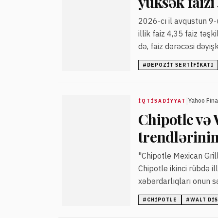
yüksək faizi 
2026-cı il avqustun 9-
illik faiz 4,35 faiz təş
də, faiz dərəcəsi dəyişk
#
DEPOZIT SERTIFIKATI
|
Yahoo Fin
İQTISADIYYAT
Chipotle və 
trendlərini
"Chipotle Mexican Grill"
Chipotle ikinci rübdə i
xəbərdarlıqları onun s
#
CHIPOTLE
#
WALT DI