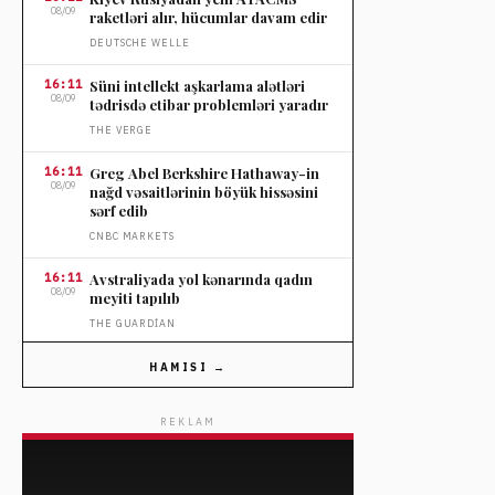
08/09
raketləri alır, hücumlar davam edir
DEUTSCHE WELLE
16:11
Süni intellekt aşkarlama alətləri
08/09
tədrisdə etibar problemləri yaradır
THE VERGE
16:11
Greg Abel Berkshire Hathaway-in
08/09
nağd vəsaitlərinin böyük hissəsini
sərf edib
CNBC MARKETS
16:11
Avstraliyada yol kənarında qadın
08/09
meyiti tapılıb
THE GUARDIAN
15:46
Kolumbiyada prezident
HAMISI →
08/09
andiçməsindən sonra iki partlayış
baş verib
REKLAM
FRANCE 24
15:46
Fransada uşaq zorakılığı qalmaqalı
08/09
genişlənir