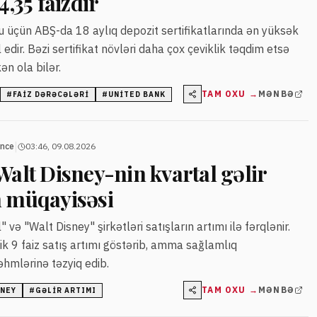
4,35 faizdir
u üçün ABŞ-da 18 aylıq depozit sertifikatlarında ən yüksək
kil edir. Bəzi sertifikat növləri daha çox çeviklik təqdim etsə
ən ola bilər.
TAM OXU →
MƏNBƏ
#
FAIZ DƏRƏCƏLƏRI
#
UNITED BANK
|
ance
03:46, 09.08.2026
Walt Disney-nin kvartal gəlir
n müqayisəsi
 və "Walt Disney" şirkətləri satışların artımı ilə fərqlənir.
llik 9 faiz satış artımı göstərib, amma sağlamlıq
əhmlərinə təzyiq edib.
TAM OXU →
MƏNBƏ
SNEY
#
GƏLIR ARTIMI