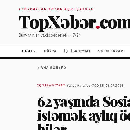
AZƏRBAYCAN XƏBƏR AQREQATORU
TopXəbər
.
co
Dünyanın ən vacib xəbərləri — 7/24
HAMISI
DÜNYA
İQTISADIYYAT
SƏHM BAZARI
ANA SƏHIFƏ
|
Yahoo Finance
|
20:58, 08.07.2026
İQTISADIYYAT
62 yaşında Sosi
istəmək aylıq öd
bilər