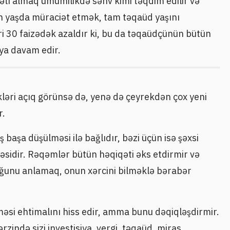
əti almaq ümumilikdə səhv kimi təqdim edilir və
n yaşda müraciət etmək, tam təqaüd yaşını
i 30 faizədək azaldır ki, bu da təqaüdçünün bütün
aya davam edir.
əri açıq görünsə də, yenə də çeyrekdən çox yeni
r.
 başa düşülməsi ilə bağlıdır, bəzi üçün isə şəxsi
əsidir. Rəqəmlər bütün həqiqəti əks etdirmir və
uğunu anlamaq, onun xərcini bilməklə bərabər
məsi ehtimalını hiss edir, amma bunu dəqiqləşdirmir.
rzində sizi investisiya, vergi, təqaüd, miras