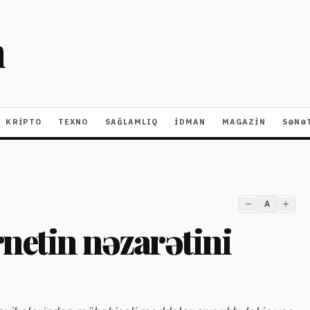
m
KRIPTO
TEXNO
SAĞLAMLIQ
İDMAN
MAGAZİN
SƏNƏ
A
rnetin nəzarətini