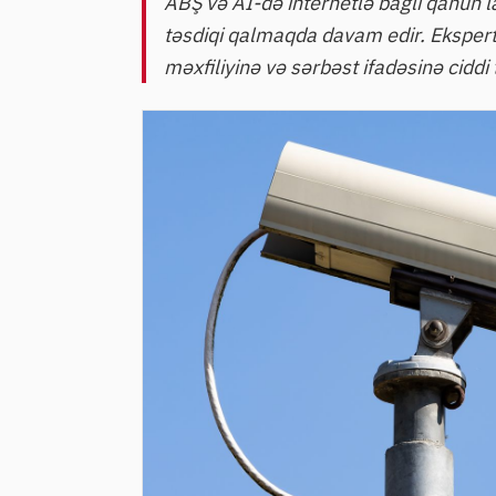
ABŞ və Aİ-də internetlə bağlı qanun l
təsdiqi qalmaqda davam edir. Ekspertl
məxfiliyinə və sərbəst ifadəsinə ciddi t