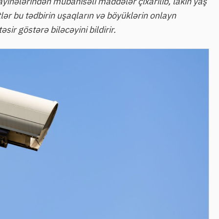
ayihələrindən mübahisəli maddələr çıxarılıb, lakin yaş
ər bu tədbirin uşaqların və böyüklərin onlayn
əsir göstərə biləcəyini bildirir.