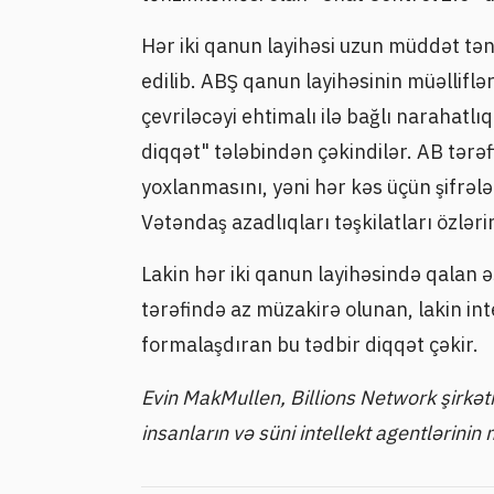
Hər iki qanun layihəsi uzun müddət tə
edilib. ABŞ qanun layihəsinin müəlliflər
çevriləcəyi ehtimalı ilə bağlı narahat
diqqət" tələbindən çəkindilər. AB tərəf
yoxlanmasını, yəni hər kəs üçün şifrə
Vətəndaş azadlıqları təşkilatları özlər
Lakin hər iki qanun layihəsində qalan ə
tərəfində az müzakirə olunan, lakin in
formalaşdıran bu tədbir diqqət çəkir.
Evin MakMullen, Billions Network şirkəti
insanların və süni intellekt agentlərinin