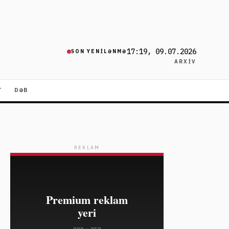
17:19, 09.07.2026
SON YENILƏNMƏ
ARXIV
T
DƏB
REKLAM