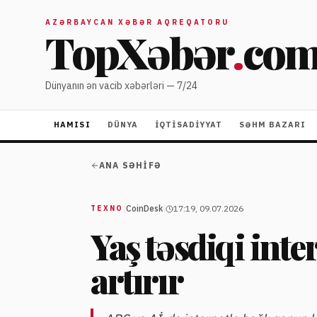
AZƏRBAYCAN XƏBƏR AQREQATORU
TopXəbər
.
co
Dünyanın ən vacib xəbərləri — 7/24
HAMISI
DÜNYA
İQTISADIYYAT
SƏHM BAZARI
ANA SƏHIFƏ
|
CoinDesk
|
17:19, 09.07.2026
TEXNO
Yaş təsdiqi inte
artırır