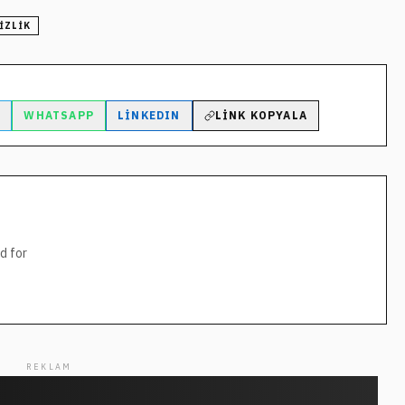
IZLIK
M
WHATSAPP
LINKEDIN
LINK KOPYALA
d for
REKLAM