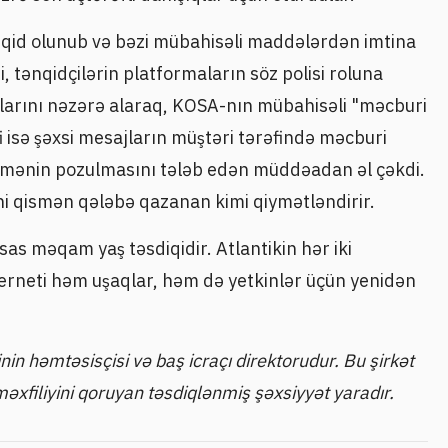
nqid olunub və bəzi mübahisəli maddələrdən imtina
i, tənqidçilərin platformaların söz polisi roluna
lıqlarını nəzərə alaraq, KOSA-nın mübahisəli "məcburi
i isə şəxsi mesajların müştəri tərəfində məcburi
ləmənin pozulmasını tələb edən müddəadan əl çəkdi.
ini qismən qələbə qazanan kimi qiymətləndirir.
sas məqam yaş təsdiqidir. Atlantikin hər iki
terneti həm uşaqlar, həm də yetkinlər üçün yenidən
nin həmtəsisçisi və baş icraçı direktorudur. Bu şirkət
 məxfiliyini qoruyan təsdiqlənmiş şəxsiyyət yaradır.