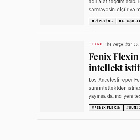
adlı alət təqdim edib. 
sərmayəsini ölçür və m
#
RIPPLING
#
AI XƏRCL
|
|
The Verge
24:35,
TEXNO
Fenix Flexi
intellekt isti
Los-Ancelesli reper Fe
süni intellektdən istif
yayınsa da, indi yeni t
olmadığını bildirib.
#
FENIX FLEXIN
#
SÜNI