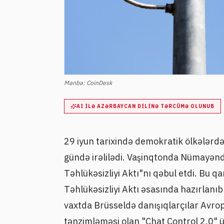
Mənbə:
CoinDesk
AI ILƏ AZƏRBAYCAN DILINƏ TƏRCÜMƏ OLUNUB
29 iyun tarixində demokratik ölkələrdə 
gündə irəlilədi. Vaşinqtonda Nümayənd
Təhlükəsizliyi Aktı"nı qəbul etdi. Bu q
Təhlükəsizliyi Aktı əsasında hazırlanı
vaxtda Brüsseldə danışıqlarçılar Avrop
tənzimləməsi olan "Chat Control 2.0" ü