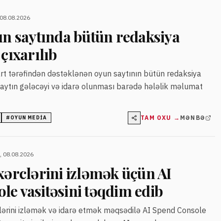
 08.08.2026
un saytında bütün redaksiya
 çıxarılıb
rt tərəfindən dəstəklənən oyun saytının bütün redaksiya
. Saytın gələcəyi və idarə olunması barədə hələlik məlumat
TAM OXU →
MƏNBƏ
#
OYUN MEDIA
, 08.08.2026
xərclərini izləmək üçün AI
le vasitəsini təqdim edib
rclərini izləmək və idarə etmək məqsədilə AI Spend Console