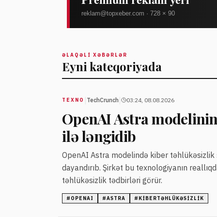
ƏLAQƏLI XƏBƏRLƏR
Eyni kateqoriyada
|
|
TechCrunch
03:24, 08.08.2026
TEXNO
OpenAI Astra modelinin 
ilə ləngidib
OpenAI Astra modelində kiber təhlükəsizlik sa
dayandırıb. Şirkət bu texnologiyanın reallı
təhlükəsizlik tədbirləri görür.
#
OPENAI
#
ASTRA
#
KIBERTƏHLÜKƏSIZLIK