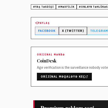
#
YAŞ TƏSDIQI
#
MƏXFILIK
#
ONLAYN TƏHLÜKƏS
PAYLAŞ
FACEBOOK
X (TWITTER)
TELEGRA
ORIJINAL MƏNBƏ
CoinDesk
Age verification is the surveillance nobody vote
ORIJINAL MƏQALƏYƏ KEÇ