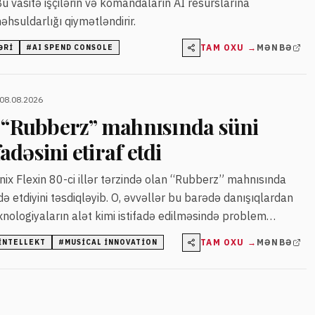
Bu vasitə işçilərin və komandaların AI resurslarına
əhsuldarlığı qiymətləndirir.
TAM OXU →
MƏNBƏ
ƏRI
#
AI SPEND CONSOLE
 08.08.2026
n “Rubberz” mahnısında süni
fadəsini etiraf etdi
nix Flexin 80-ci illər tərzində olan “Rubberz” mahnısında
adə etdiyini təsdiqləyib. O, əvvəllər bu barədə danışıqlardan
exnologiyaların alət kimi istifadə edilməsində problem
TAM OXU →
MƏNBƏ
 INTELLEKT
#
MUSICAL INNOVATION