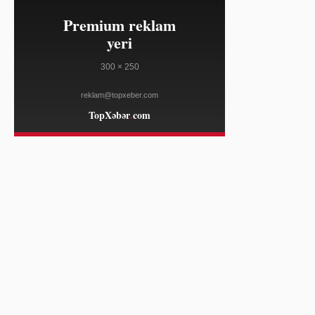
04:00
David Brat ABŞ-ın Avstraliyadakı
08/08
səfiri təyin edilib
THE GUARDIAN
03:54
Ondo Perps qeyri-ABŞ treyderləri
08/08
üçün 7 milyard dollar həcmə çatdı
YAHOO FINANCE
03:54
Pakistan, Səudiyyə və Türkiyə yeni
08/08
regional müdafiə müqaviləsi
imzalayıb
AL JAZEERA
03:54
Beynəlxalq Cinayət Məhkəməsi Çad
08/08
və Venesuelanı üzvlüyü saxlamağa
çağırdı
AL JAZEERA
03:24
Ceyms Marsden və oğlu The
08/08
Macallan ilə birgə əməkdaşlıq etdi
WWD
03:24
OpenAI Astra modelinin inkişafını