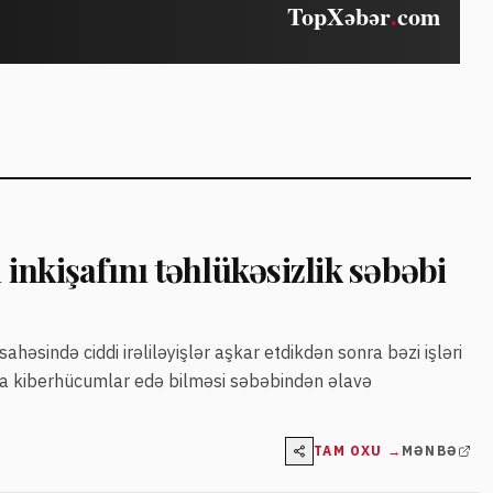
inkişafını təhlükəsizlik səbəbi
həsində ciddi irəliləyişlər aşkar etdikdən sonra bəzi işləri
qda kiberhücumlar edə bilməsi səbəbindən əlavə
TAM OXU →
MƏNBƏ