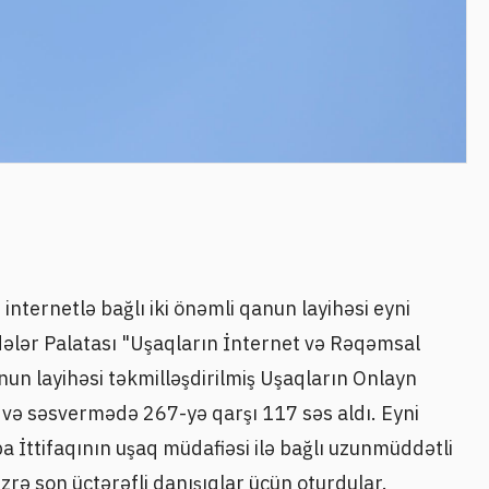
internetlə bağlı iki önəmli qanun layihəsi eyni
ələr Palatası "Uşaqların İnternet və Rəqəmsal
anun layihəsi təkmilləşdirilmiş Uşaqların Onlayn
b və səsvermədə 267-yə qarşı 117 səs aldı. Eyni
a İttifaqının uşaq müdafiəsi ilə bağlı uzunmüddətli
zrə son üçtərəfli danışıqlar üçün oturdular.