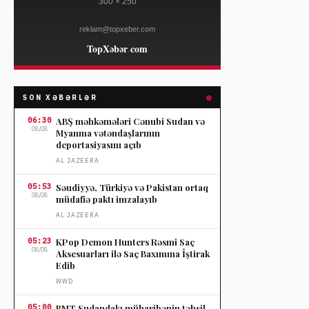
SON XƏBƏRLƏR
06:30
ABŞ məhkəmələri Cənubi Sudan və
08/08
Myanma vətəndaşlarının
deportasiyasını açıb
AL JAZEERA
05:53
Səudiyyə, Türkiyə və Pakistan ortaq
08/08
müdafiə paktı imzalayıb
AL JAZEERA
05:23
KPop Demon Hunters Rəsmi Saç
08/08
Aksesuarları ilə Saç Baxımına İştirak
Edib
WWD
05:00
BMT Sudandakı müharibənin təhsil