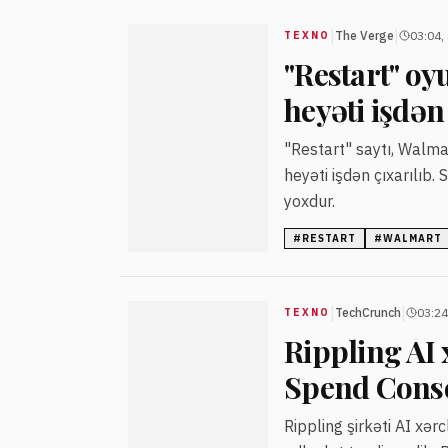
|
|
The Verge
03:04,
TEXNO
"Restart" oy
heyəti işdən
"Restart" saytı, Walma
heyəti işdən çıxarılıb
yoxdur.
#
RESTART
#
WALMART
|
|
TechCrunch
03:24
TEXNO
Rippling AI 
Spend Conso
Rippling şirkəti AI xə