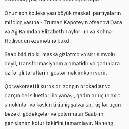
Onun son kolleksiyası böyük maskalı partiyaların
mifologiyasına - Truman Kapoteyin əfsanəvi Qara
və Ağ Balından Elizabeth Taylor-un və Köhnə
Hollivudun əzəmətinə baxdı.
Saab bildirib ki, maska gizlətmə və sirr simvolu
deyil, transformasiyanın əlamətidir və qadınlara
öz fərqli tərəflərini göstərmək imkanı verir.
Qorvakorsettli kürəklər, zəngin brokadlar və
darçın bel siluetləri ilə yanaşı, qadınlar üçün axıcı
smokinlər və kəskin tikilmiş şalvarlar, kişilər üçün
bəzəkli gödəkçələr və pelerinalar Saab-ın
genişlənən kotur təklifini tamamlayır. Nəhəng