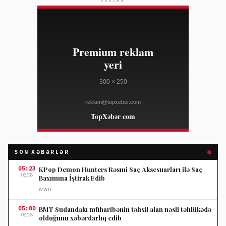
REKLAM
SON XƏBƏRLƏR
05:23
KPop Demon Hunters Rəsmi Saç Aksesuarları ilə Saç
08/08
Baxımına İştirak Edib
WWD
05:00
BMT Sudandakı müharibənin təhsil alan nəsli təhlükədə
08/08
olduğunu xəbərdarlıq edib