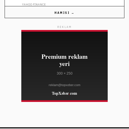
YAHOO FINANCE
HAMISI →
03:54
Pakistan, Səudiyyə və Türkiyə yeni regional müdafiə
08/08
müqaviləsi imzalayıb
REKLAM
AL JAZEERA
03:54
Beynəlxalq Cinayət Məhkəməsi Çad və Venesuelanı
08/08
üzvlüyü saxlamağa çağırdı
AL JAZEERA
03:24
Ceyms Marsden və oğlu The Macallan ilə birgə
08/08
əməkdaşlıq etdi
WWD
03:24
OpenAI Astra modelinin inkişafını təhlükəsizlik səbəbi
08/08
ilə ləngidib
TECHCRUNCH
03:24
Rippling AI xərclərini izləmək üçün AI Spend Console
08/08
vasitəsini təqdim edib
TECHCRUNCH