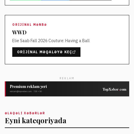
ORIJINAL MƏNBƏ
WWD
Elie Saab Fall 2026 Couture: Having a Ball
ORIJINAL MƏQALƏYƏ KEÇ
REKLAM
ƏLAQƏLI XƏBƏRLƏR
Eyni kateqoriyada