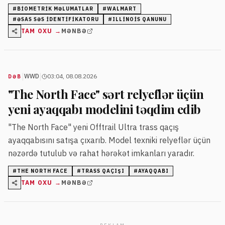
məhkəməyə verilib. Şikayətçi bu halda özünün biometrik
#
BIOMETRIK MƏLUMATLAR
#
WALMART
məlumatlarının qanunsuz toplanmasından narahatdır.
#
ƏSAS SƏS IDENTIFIKATORU
#
ILLINOIS QANUNU
TAM OXU →
MƏNBƏ
|
|
WWD
03:04, 08.08.2026
DƏB
"The North Face" sərt relyeflər üçün
yeni ayaqqabı modelini təqdim edib
"The North Face" yeni Offtrail Ultra trass qaçış
ayaqqabısını satışa çıxarıb. Model texniki relyeflər üçün
nəzərdə tutulub və rahat hərəkət imkanları yaradır.
#
THE NORTH FACE
#
TRASS QAÇIŞI
#
AYAQQABI
TAM OXU →
MƏNBƏ