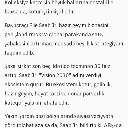
Kolleksiya keçmişin böyük ballarına nostalji ilə
baxsa da, kotur işi inkişaf edir.
Baş İcraçı Elie Saab Jr. hazır geyim biznesini
genişləndirmək və qlobal pərakəndə satış
şəbəkəsini artırmaq məqsədli beş illik strategiyanı
təqdim edib.
Şəxsi şirkət son beş ildə ildə təxminən 30 faiz
artıb. Saab Jr. "Vision 2030" adını verdiyi
ekosistem qurur. Bu ekosistem kotur, gəlinlik,
hazır geyim, həyat tərzi və qonaqpərvərlik
kateqoriyalarını əhatə edir.
Yaxın Şərqin bəzi bölgələrində siyasi vəziyyətə
görə tələbat azalsa da, Saab Jr. bildirib ki, ABŞ-da