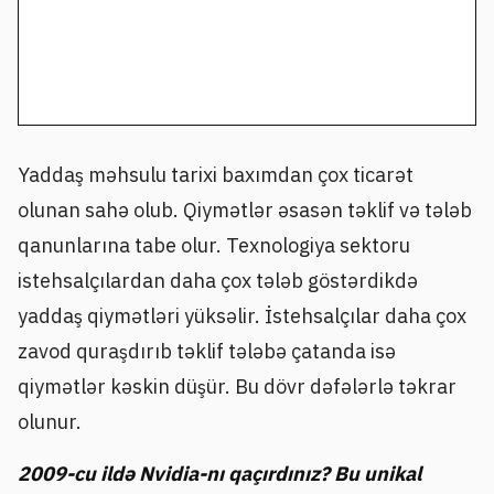
Yaddaş məhsulu tarixi baxımdan çox ticarət
olunan sahə olub. Qiymətlər əsasən təklif və tələb
qanunlarına tabe olur. Texnologiya sektoru
istehsalçılardan daha çox tələb göstərdikdə
yaddaş qiymətləri yüksəlir. İstehsalçılar daha çox
zavod quraşdırıb təklif tələbə çatanda isə
qiymətlər kəskin düşür. Bu dövr dəfələrlə təkrar
olunur.
2009-cu ildə Nvidia-nı qaçırdınız? Bu unikal