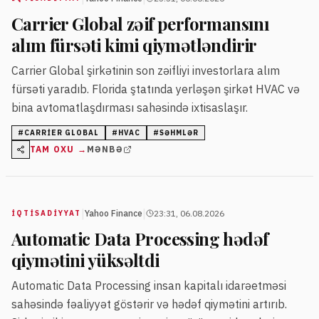
Carrier Global zəif performansını
alım fürsəti kimi qiymətləndirir
Carrier Global şirkətinin son zəifliyi investorlara alım
fürsəti yaradıb. Florida ştatında yerləşən şirkət HVAC və
bina avtomatlaşdırması sahəsində ixtisaslaşır.
#
CARRIER GLOBAL
#
HVAC
#
SƏHMLƏR
TAM OXU →
MƏNBƏ
|
|
Yahoo Finance
23:31, 06.08.2026
İQTISADIYYAT
Automatic Data Processing hədəf
qiymətini yüksəltdi
Automatic Data Processing insan kapitalı idarəetməsi
sahəsində fəaliyyət göstərir və hədəf qiymətini artırıb.