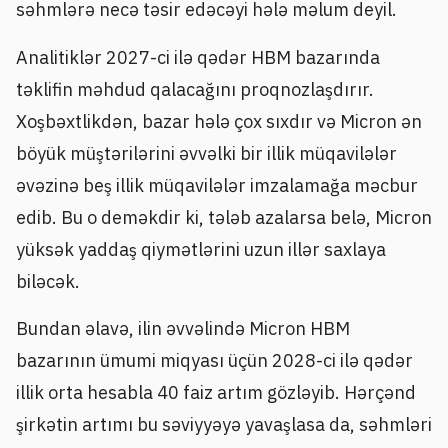
səhmlərə necə təsir edəcəyi hələ məlum deyil.
Analitiklər 2027-ci ilə qədər HBM bazarında
təklifin məhdud qalacağını proqnozlaşdırır.
Xoşbəxtlikdən, bazar hələ çox sıxdır və Micron ən
böyük müştərilərini əvvəlki bir illik müqavilələr
əvəzinə beş illik müqavilələr imzalamağa məcbur
edib. Bu o deməkdir ki, tələb azalarsa belə, Micron
yüksək yaddaş qiymətlərini uzun illər saxlaya
biləcək.
Bundan əlavə, ilin əvvəlində Micron HBM
bazarının ümumi miqyası üçün 2028-ci ilə qədər
illik orta hesabla 40 faiz artım gözləyib. Hərçənd
şirkətin artımı bu səviyyəyə yavaşlasa da, səhmləri