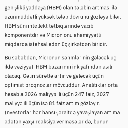
genişlikli yaddaşa (HBM) olan tələbin artması ilə
uzunmüddətli yüksək tələb dövrünü gözləyə bilər.
HBM süni intellekt tətbiqlərində vacib
komponentdir və Micron onu əhəmiyyətli
miqdarda istehsal edən üç şirkətdən biridir.
Bu səbəbdən, Micronun səhmlərinin gələcək üç
ildə vəziyyəti HBM bazarının inkişafından asılı
olacaq. Gəliri sürətlə artır və gələcək üçün
optimist proqnozlar mövcuddur. Analitiklər orta
hesabla 2026 maliyyə ili üçün 247 faiz, 2027
maliyyə ili üçün isə 81 faiz artım gözləyir.
İnvestorlar hər hansı şəraitdə yavaşlayan artıma
adətən yaxşı reaksiya verməsələr də, bunun