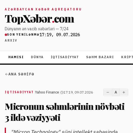
AZƏRBAYCAN XƏBƏR AQREQATORU
TopXəbər
.
com
Dünyanın ən vacib xəbərləri — 7/24
17:19, 09.07.2026
SON YENILƏNMƏ
ARXIV
HAMISI
DÜNYA
İQTISADIYYAT
SƏHM BAZARI
KRIP
ANA SƏHIFƏ
|
Yahoo Finance
|
17:19, 09.07.2026
A
İQTISADIYYAT
Micronun səhmlərinin növbəti
3 ildə vəziyyəti
"Micron Technology" süni intellekt sahəsində