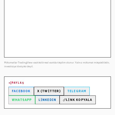
Məlumatlar TradingView vasitəsilə real vaxtda təqdim olunur. Yalnız məlumat məqsədilədir,
investisiya tövsiyəsi deyil.
PAYLAŞ
FACEBOOK
X (TWITTER)
TELEGRAM
WHATSAPP
LINKEDIN
LINK KOPYALA