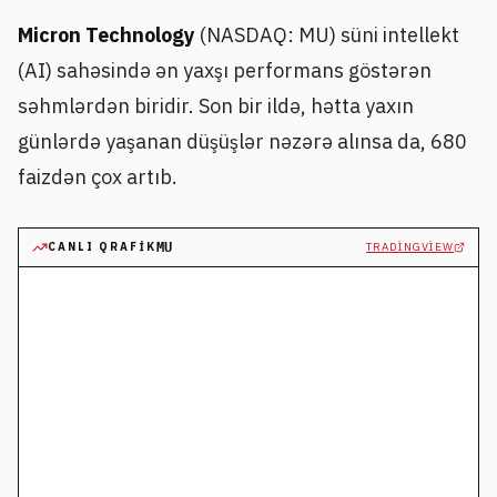
Micron Technology
(NASDAQ: MU) süni intellekt
(AI) sahəsində ən yaxşı performans göstərən
səhmlərdən biridir. Son bir ildə, hətta yaxın
günlərdə yaşanan düşüşlər nəzərə alınsa da, 680
faizdən çox artıb.
CANLI QRAFIK
MU
TRADINGVIEW