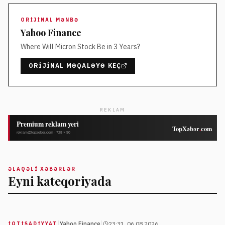
ORIJINAL MƏNBƏ
Yahoo Finance
Where Will Micron Stock Be in 3 Years?
ORIJINAL MƏQALƏYƏ KEÇ
REKLAM
ƏLAQƏLI XƏBƏRLƏR
Eyni kateqoriyada
|
|
Yahoo Finance
23:31, 06.08.2026
İQTISADIYYAT