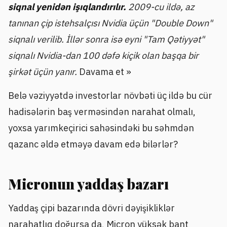
siqnal yenidən işıqlandırılır.
2009-cu ildə, az
tanınan çip istehsalçısı Nvidia üçün "Double Down"
siqnalı verilib. İllər sonra isə eyni "Tam Qətiyyət"
siqnalı Nvidia-dan 100 dəfə kiçik olan başqa bir
şirkət üçün yanır.
Davama et »
Belə vəziyyətdə investorlar növbəti üç ildə bu cür
hadisələrin baş verməsindən narahat olmalı,
yoxsa yarımkeçirici sahəsindəki bu səhmdən
qazanc əldə etməyə davam edə bilərlər?
Micronun yaddaş bazarı
Yaddaş çipi bazarında dövri dəyişikliklər
narahatlıq doğursa da, Micron yüksək bant