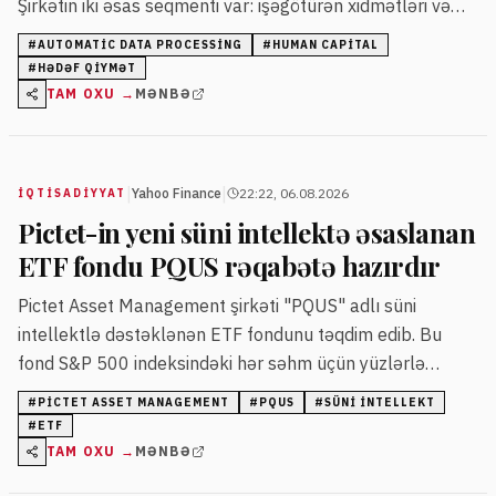
Şirkətin iki əsas seqmenti var: işəgötürən xidmətləri və
peşəkar işəgötürən.
#
AUTOMATIC DATA PROCESSING
#
HUMAN CAPITAL
#
HƏDƏF QIYMƏT
TAM OXU →
MƏNBƏ
|
|
Yahoo Finance
22:22, 06.08.2026
İQTISADIYYAT
Pictet-in yeni süni intellektə əsaslanan
ETF fondu PQUS rəqabətə hazırdır
Pictet Asset Management şirkəti "PQUS" adlı süni
intellektlə dəstəklənən ETF fondunu təqdim edib. Bu
fond S&P 500 indeksindəki hər səhm üçün yüzlərlə
xüsusiyyəti təhlil edərək qısa müddətli gəlir proqnozları
#
PICTET ASSET MANAGEMENT
#
PQUS
#
SÜNI İNTELLEKT
verir və bazar anomaliyalarını aşkarlayaraq riskə nəzarət
#
ETF
edir.
TAM OXU →
MƏNBƏ