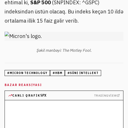
ehtimal ki,
S&P 500
(SNPINDEX: ^GSPC)
indeksindən üstün olacaq. Bu indeks keçən 10 ildə
ortalama illik 15 faiz gəlir verib.
Şəkil mənbəyi: The Motley Fool.
#
MICRON TECHNOLOGY
#
HBM
#
SÜNI INTELLEKT
BAZAR REAKSIYASI
SPX
CANLI QRAFIK
TRADINGVIEW