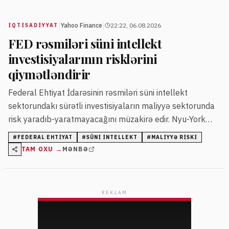
|
|
Yahoo Finance
22:22, 06.08.2026
İQTISADIYYAT
FED rəsmiləri süni intellekt
investisiyalarının risklərini
qiymətləndirir
Federal Ehtiyat İdarəsinin rəsmiləri süni intellekt
sektorundakı sürətli investisiyaların maliyyə sektorunda
risk yaradıb-yaratmayacağını müzakirə edir. Nyu-York
FED-in prezidenti Con Uilyams risklərə diqqət yetirsə də,
#
FEDERAL EHTIYAT
#
SÜNI İNTELLEKT
#
MALIYYƏ RISKI
hazırda maliyyə sabitliyindən narahat olmadığını bildirir.
TAM OXU →
MƏNBƏ
REKLAM