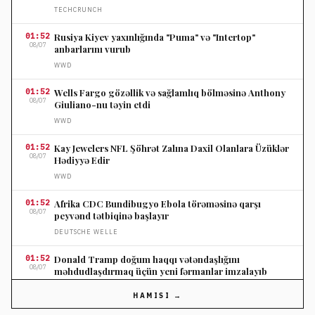
TECHCRUNCH
01:52
Rusiya Kiyev yaxınlığında "Puma" və "Intertop"
08/07
anbarlarını vurub
WWD
01:52
Wells Fargo gözəllik və sağlamlıq bölməsinə Anthony
08/07
Giuliano-nu təyin etdi
WWD
01:52
Kay Jewelers NFL Şöhrət Zalına Daxil Olanlara Üzüklər
08/07
Hədiyyə Edir
WWD
01:52
Afrika CDC Bundibugyo Ebola törəməsinə qarşı
08/07
peyvənd tətbiqinə başlayır
DEUTSCHE WELLE
01:52
Donald Tramp doğum haqqı vətəndaşlığını
08/07
məhdudlaşdırmaq üçün yeni fərmanlar imzalayıb
AL JAZEERA
HAMISI →
01:52
ABŞ diplomatı Marko Rubio Kuba hərbçilərinə və