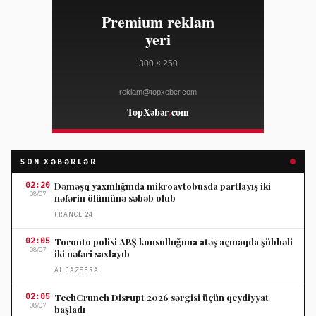
SON XƏBƏRLƏR
02:20
Dəməşq yaxınlığında mikroavtobusda partlayış iki
08/07
nəfərin ölümünə səbəb olub
FRANCE 24
02:05
Toronto polisi ABŞ konsulluğuna atəş açmaqda şübhəli
08/07
iki nəfəri saxlayıb
AL JAZEERA
02:05
TechCrunch Disrupt 2026 sərgisi üçün qeydiyyat
08/07
başladı