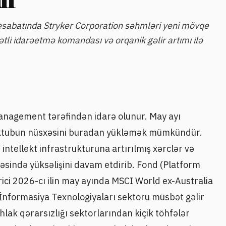
esabatında Stryker Corporation səhmləri yeni mövqe
yətli idarəetmə komandası və orqanik gəlir artımı ilə
Management tərəfindən idarə olunur. May ayı
Məktubun nüsxəsini buradan yükləmək mümkündür.
ntellekt infrastrukturuna artırılmış xərclər və
sində yüksəlişini davam etdirib. Fond (Platform
ərici 2026-cı ilin may ayında MSCI World ex-Australia
. İnformasiya Texnologiyaları sektoru müsbət gəlir
lak qərarsızlığı sektorlarından kiçik töhfələr