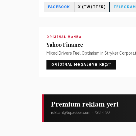
FACEBOOK
X (TWITTER)
TELEGRA
ORIJINAL MƏNBƏ
Yahoo Finance
Mixed Drivers Fuel Optimism in Stryker Corpora
ORIJINAL MƏQALƏYƏ KEÇ