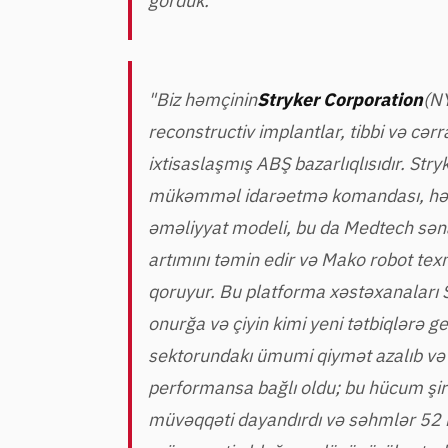
gördük.”
"Biz həmçinin
Stryker Corporation
(NY
reconstructiv implantlar, tibbi və cər
ixtisaslaşmış ABŞ bazarlıqlısıdır. Stry
mükəmməl idarəetmə komandası, həyat
əməliyyat modeli, bu da Medtech səna
artımını təmin edir və Mako robot texn
qoruyur. Bu platforma xəstəxanaları S
onurğa və çiyin kimi yeni tətbiqlərə
sektorundakı ümumi qiymət azalıb və 
performansa bağlı oldu; bu hücum şirkə
müvəqqəti dayandırdı və səhmlər 52 h