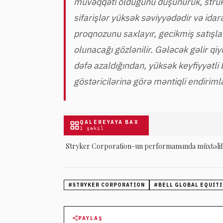
müvəqqəti olduğunu düşünürük, strukt
sifarişlər yüksək səviyyədədir və ida
proqnozunu saxlayır, gecikmiş satışla
olunacağı gözlənilir. Gələcək gəlir qi
dəfə azaldığından, yüksək keyfiyyətli 
göstəricilərinə görə məntiqli endirimlə
QALEREYAYA BAX
1
şəkil
Stryker Corporation-un performansında müxtəlif 
#
STRYKER CORPORATION
#
BELL GLOBAL EQUITI
PAYLAŞ