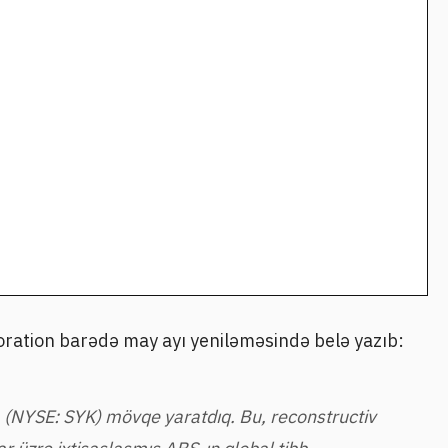
oration barədə may ayı yeniləməsində belə yazıb:
 (NYSE: SYK) mövqe yaratdıq. Bu, reconstructiv