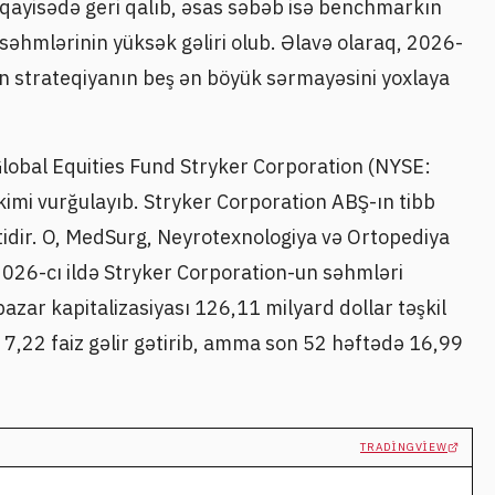
üqayisədə geri qalıb, əsas səbəb isə benchmarkın
səhmlərinin yüksək gəliri olub. Əlavə olaraq, 2026-
ün strateqiyanın beş ən böyük sərmayəsini yoxlaya
Global Equities Fund Stryker Corporation (NYSE:
 kimi vurğulayıb. Stryker Corporation ABŞ-ın tibb
ətidir. O, MedSurg, Neyrotexnologiya və Ortopediya
 2026-cı ildə Stryker Corporation-un səhmləri
azar kapitalizasiyası 126,11 milyard dollar təşkil
ə 7,22 faiz gəlir gətirib, amma son 52 həftədə 16,99
TRADINGVIEW