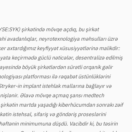
SE:SYK) şirkətində mövqe açdıq, bu şirkət
rahi avadanlıqlar, neyrotexnologiya məhsulları üzrə
ker axtardığımız keyfiyyət xüsusiyyətlərinə malikdir:
a keçirmədə güclü nəticələr, desentralizə edilmiş
yesində böyük şirkətlərdən sürətli orqanik gəlir
ologiyası platforması ilə rəqabət üstünlüklərini
tryker-in implant istehlak mallarına bağlayır və
 genişlənir. Əlavə mövqe açmaq şansı medtech
şirkətin martda yaşadığı kiberhücumdan sonrakı zəif
tin istehsal, sifariş və göndəriş proseslərini
əftənin minimumuna düşdü. Vacibdir ki, bu təsirin