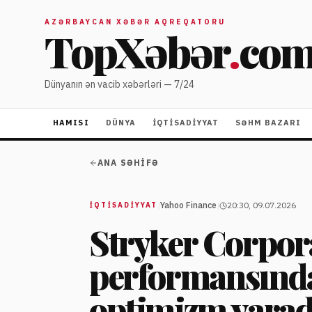
AZƏRBAYCAN XƏBƏR AQREQATORU
TopXəbər
.
co
Dünyanın ən vacib xəbərləri — 7/24
HAMISI
DÜNYA
İQTISADIYYAT
SƏHM BAZARI
ANA SƏHIFƏ
|
Yahoo Finance
|
20:30, 09.07.2026
İQTISADIYYAT
Stryker Corpor
performansında
optimizm yarad