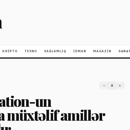
m
KRIPTO
TEXNO
SAĞLAMLIQ
İDMAN
MAGAZİN
SƏNƏ
A
ation-un
 müxtəlif amillər
ır