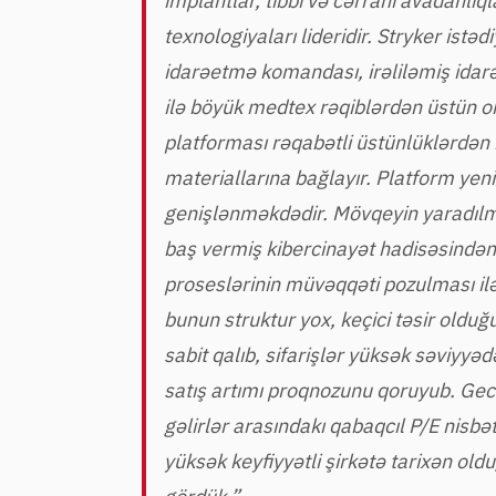
implantlar, tibbi və cərrahi avadanlıql
texnologiyaları lideridir. Stryker istəd
idarəetmə komandası, irəliləmiş ida
ilə böyük medtex rəqiblərdən üstün orq
platforması rəqabətli üstünlüklərdən b
materiallarına bağlayır. Platform yen
genişlənməkdədir. Mövqeyin yaradılm
baş vermiş kibercinayət hadisəsindən s
proseslərinin müvəqqəti pozulması il
bunun struktur yox, keçici təsir oldu
sabit qalıb, sifarişlər yüksək səviyyə
satış artımı proqnozunu qoruyub. Geci
gəlirlər arasındakı qabaqcıl P/E nisbə
yüksək keyfiyyətli şirkətə tarixən ol