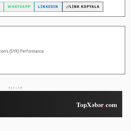
M
WHATSAPP
LINKEDIN
LINK KOPYALA
tion’s (SYK) Performance
REKLAM