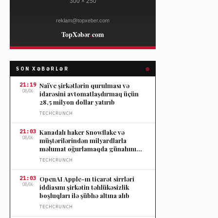
SON XƏBƏRLƏR
21:19
Naïve şirkətlərin qurulması və
08/06
idarəsini avtomatlaşdırmaq üçün
28,5 milyon dollar yatırıb
TECHCRUNCH
21:03
Kanadalı haker Snowflake və
08/06
müştərilərindən milyardlarla
məlumat oğurlamaqda günahını
etiraf etdi
TECHCRUNCH
21:03
OpenAI Apple-ın ticarət sirrləri
08/06
iddiasını şirkətin təhlükəsizlik
boşluqları ilə şübhə altına alıb
TECHCRUNCH