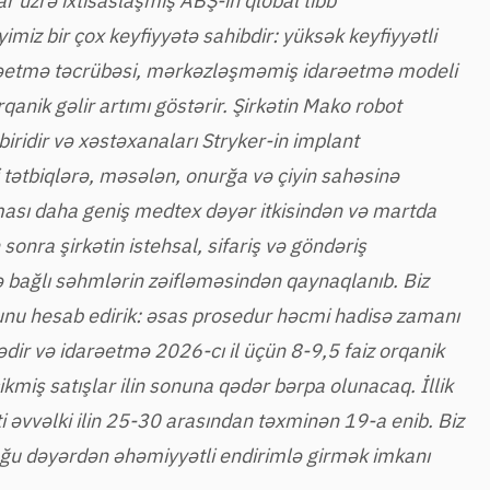
ar üzrə ixtisaslaşmış ABŞ-ın qlobal tibb
iyimiz bir çox keyfiyyətə sahibdir: yüksək keyfiyyətli
rəetmə təcrübəsi, mərkəzləşməmiş idarəetmə modeli
anik gəlir artımı göstərir. Şirkətin Mako robot
iridir və xəstəxanaları Stryker-in implant
i tətbiqlərə, məsələn, onurğa və çiyin sahəsinə
ası daha geniş medtex dəyər itkisindən və martda
onra şirkətin istehsal, sifariş və göndəriş
ə bağlı səhmlərin zəifləməsindən qaynaqlanıb. Biz
ğunu hesab edirik: əsas prosedur həcmi hadisə zamanı
dədir və idarəetmə 2026-cı il üçün 8-9,5 faiz orqanik
kmiş satışlar ilin sonuna qədər bərpa olunacaq. İllik
ti əvvəlki ilin 25-30 arasından təxminən 19-a enib. Biz
duğu dəyərdən əhəmiyyətli endirimlə girmək imkanı