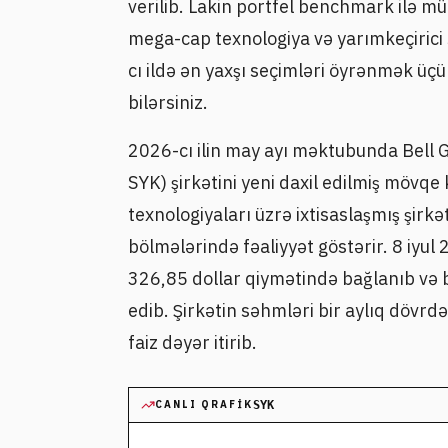
verilib. Lakin portfel benchmark ilə m
mega-cap texnologiya və yarımkeçirici 
cı ildə ən yaxşı seçimləri öyrənmək üç
bilərsiniz.
2026-cı ilin may ayı məktubunda Bell 
SYK) şirkətini yeni daxil edilmiş mövqe
texnologiyaları üzrə ixtisaslaşmış şirk
bölmələrində fəaliyyət göstərir. 8 iyul
326,85 dollar qiymətində bağlanıb və b
edib. Şirkətin səhmləri bir aylıq dövrd
faiz dəyər itirib.
CANLI QRAFIK
SYK