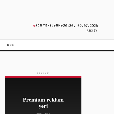
20:30, 09.07.2026
SON YENILƏNMƏ
ARXIV
T
DƏB
REKLAM