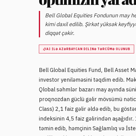
Bell Global Equities Fondunun may h
kimi daxil edilib. Şirkət yüksək keyfiy
diqqət çəkir.
AI ILƏ AZƏRBAYCAN DILINƏ TƏRCÜMƏ OLUNUB
Bell Global Equities Fund, Bell Asset 
investor yeniləməsini təqdim edib. 
Qlobal səhmlər bazarı may ayında süni i
proqnozdan güclü gəlir mövsümü nəticə
Class) 2,1 faiz gəlir əldə edib, bu göst
indeksinin 4,5 faiz gəlirindən aşağıdır
təmin edib, həmçinin Sağlamlıq və İsteh