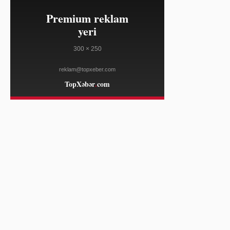
20:19
Hüthilər Yəməndə hökumət
08/06
qüvvələrinin 30-dan çox hərbçisini
öldürüb
BBC NEWS
20:19
Afqan boksçu Yunanıstanda
08/06
skotsiyalı yardımçını qətlə
yetirməkdə ittiham edilir
BBC NEWS
19:49
Tate McRae Versace və müasir
08/06
ayaqqabılarla Variety tədbirində
WWD
19:49
Toy saç və makiyaj
08/06
tendensiyalarında yeni dönəm
başlayır
WWD
19:49
"Hermès" Petit H kolleksiyası
08/06
Honoluluda sərgilənəcək
WWD