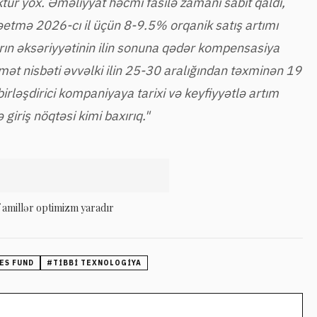
ur yox. Əməliyyat həcmi fasilə zamanı sabit qaldı,
rəetmə 2026-cı il üçün 8-9.5% orqanik satış artımı
rın əksəriyyətinin ilin sonuna qədər kompensasiya
ymət nisbəti əvvəlki ilin 25-30 aralığından təxminən 19
birləşdirici kompaniyaya tarixi və keyfiyyətlə artım
 giriş nöqtəsi kimi baxırıq."
amillər optimizm yaradır
ES FUND
#
TIBBI TEXNOLOGIYA