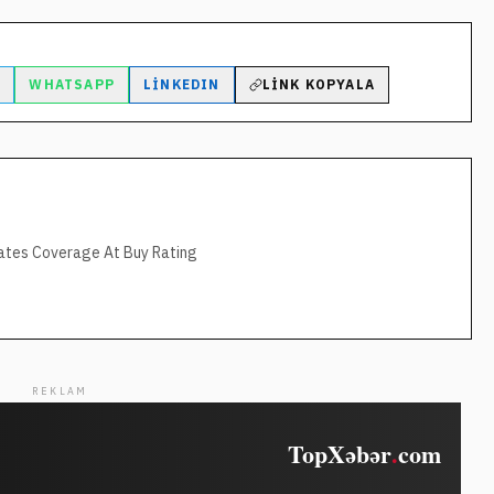
M
WHATSAPP
LINKEDIN
LINK KOPYALA
iates Coverage At Buy Rating
REKLAM