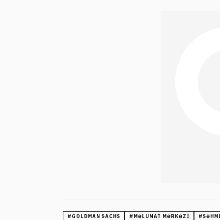
#
GOLDMAN SACHS
#
MƏLUMAT MƏRKƏZI
#
SƏHM