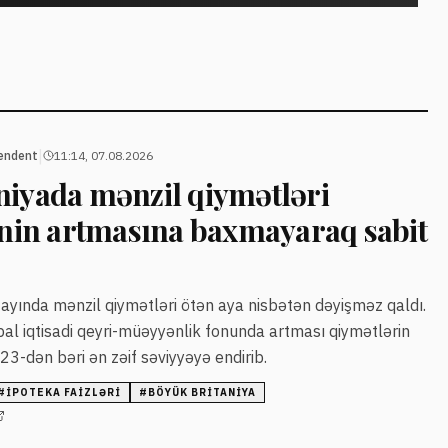
|
endent
11:14, 07.08.2026
niyada mənzil qiymətləri
zinin artmasına baxmayaraq sabit
 ayında mənzil qiymətləri ötən aya nisbətən dəyişməz qaldı.
obal iqtisadi qeyri-müəyyənlik fonunda artması qiymətlərin
023-dən bəri ən zəif səviyyəyə endirib.
#
IPOTEKA FAIZLƏRI
#
BÖYÜK BRITANIYA