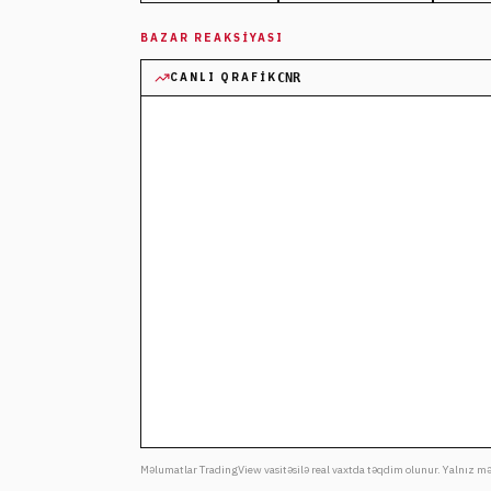
BAZAR REAKSIYASI
CNR
CANLI QRAFIK
Məlumatlar TradingView vasitəsilə real vaxtda təqdim olunur. Yalnız məl