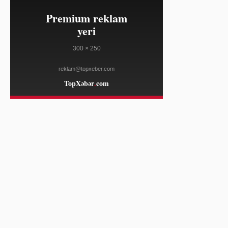
FRANCE 24
09:51
Alan Cons məhkəməsində
08/07
ittihamları təkzib edib
THE GUARDIAN
09:51
Banqkok yaxınlığında məktəbdə
08/07
atışma nəticəsində bir neçə nəfər
həlak olub
DEUTSCHE WELLE
09:21
Rəcəb Tayyib Ərdoğan Səudiyyə
08/07
Ərəbistanına işgüzar səfər edib
AL JAZEERA
08:50
Co Baydenin dəstəyinə baxmayaraq
08/07
ABŞ konqresmeni seçkidə uduzdu
AL JAZEERA
08:50
Tayland məktəbində atışma: bir
08/07
müəllim öldürülüb, dörd nəfər
yaralanıb