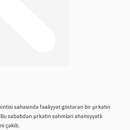
tisi sahəsində fəaliyyət göstərən bir şirkətin
. Bu səbəbdən şirkətin səhmləri əhəmiyyətli
ni çəkib.