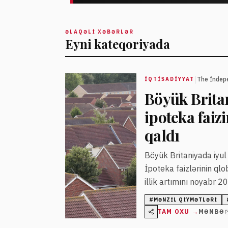
ƏLAQƏLI XƏBƏRLƏR
Eyni kateqoriyada
|
The İndep
İQTISADIYYAT
Böyük Brita
ipoteka fai
qaldı
Böyük Britaniyada iyul
İpoteka faizlərinin ql
illik artımını noyabr 2
#
MƏNZIL QIYMƏTLƏRI
TAM OXU →
MƏNBƏ