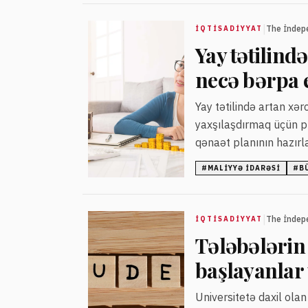
|
The İndep
İQTISADIYYAT
Yay tətilind
necə bərpa 
Yay tətilində artan xə
yaxşılaşdırmaq üçün pr
qənaət planının hazırla
#
MALIYYƏ IDARƏSI
#
B
|
The İndep
İQTISADIYYAT
Tələbələrin 
başlayanlar
Universitetə daxil ola