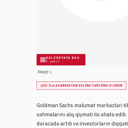
QALEREYAYA BAX
3
şəkil
Image 2
AI ILƏ AZƏRBAYCAN DILINƏ TƏRCÜMƏ OLUNUB
Goldman Sachs məlumat mərkəzləri tikin
səhmalarını alış qiyməti ilə əhatə edib
dərəcədə artıb və investorların diqqəti