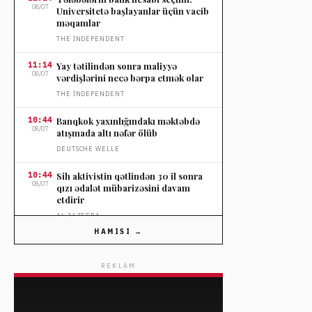
08/07
Universitetə başlayanlar üçün vacib
məqamlar
THE İNDEPENDENT
11:14
Yay tətilindən sonra maliyyə
08/07
vərdişlərini necə bərpa etmək olar
THE İNDEPENDENT
10:44
Banqkok yaxınlığındakı məktəbdə
08/07
atışmada altı nəfər ölüb
DEUTSCHE WELLE
10:44
Sih aktivistin qətlindən 30 il sonra
08/07
qızı ədalət mübarizəsini davam
etdirir
AL JAZEERA
HAMISI →
10:44
Banqkok yaxınlığında məktəbdə
08/07
atışma baş verib
REKLAM
FRANCE 24
09:51
Vinisius və digər transfer xəbərləri
08/07
açıqlanıb