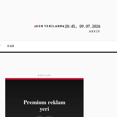
20:45, 09.07.2026
SON YENILƏNMƏ
ARXIV
T
DƏB
REKLAM