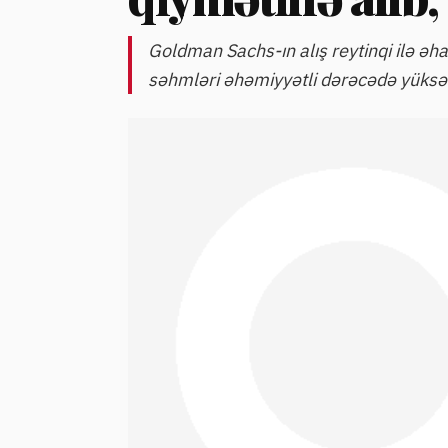
Goldman Sachs-ın alış reytinqi ilə əhat
səhmləri əhəmiyyətli dərəcədə yüksəli