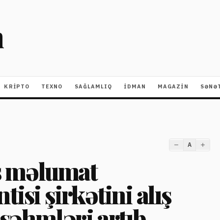
m
KRIPTO
TEXNO
SAĞLAMLIQ
İDMAN
MAGAZİN
SƏNƏ
A
s məlumat
tisi şirkətini alış
 səhmləri artıb