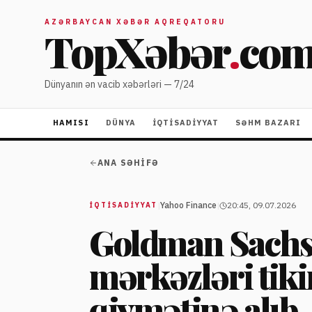
AZƏRBAYCAN XƏBƏR AQREQATORU
TopXəbər
.
co
Dünyanın ən vacib xəbərləri — 7/24
HAMISI
DÜNYA
İQTISADIYYAT
SƏHM BAZARI
ANA SƏHIFƏ
|
Yahoo Finance
|
20:45, 09.07.2026
İQTISADIYYAT
Goldman Sach
mərkəzləri tikin
qiymətinə alıb,