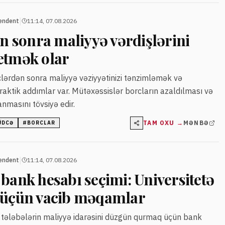
|
endent
11:14, 07.08.2026
ən sonra maliyyə vərdişlərini
etmək olar
rclərdən sonra maliyyə vəziyyətinizi tənzimləmək və
aktik addımlar var. Mütəxəssislər borcların azaldılması və
nmasını tövsiyə edir.
TAM OXU →
MƏNBƏ
ÜDCƏ
#
BORCLAR
|
endent
11:14, 07.08.2026
bank hesabı seçimi: Universitetə
 üçün vacib məqamlar
n tələbələrin maliyyə idarəsini düzgün qurmaq üçün bank