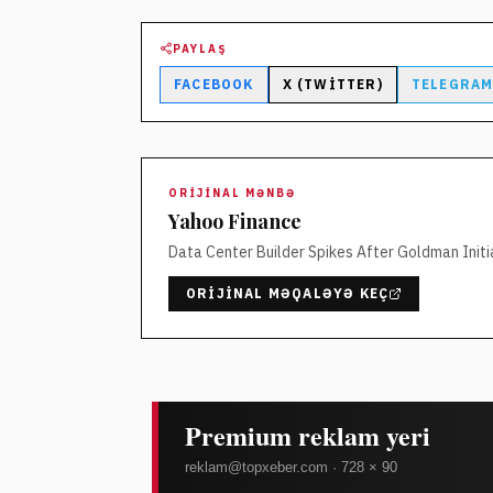
PAYLAŞ
FACEBOOK
X (TWITTER)
TELEGRA
ORIJINAL MƏNBƏ
Yahoo Finance
Data Center Builder Spikes After Goldman Init
ORIJINAL MƏQALƏYƏ KEÇ