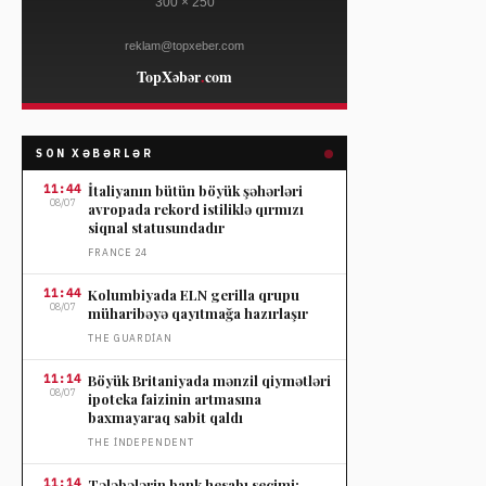
SON XƏBƏRLƏR
11:44
İtaliyanın bütün böyük şəhərləri
08/07
avropada rekord istiliklə qırmızı
siqnal statusundadır
FRANCE 24
11:44
Kolumbiyada ELN gerilla qrupu
08/07
müharibəyə qayıtmağa hazırlaşır
THE GUARDIAN
11:14
Böyük Britaniyada mənzil qiymətləri
08/07
ipoteka faizinin artmasına
baxmayaraq sabit qaldı
THE İNDEPENDENT
11:14
Tələbələrin bank hesabı seçimi: