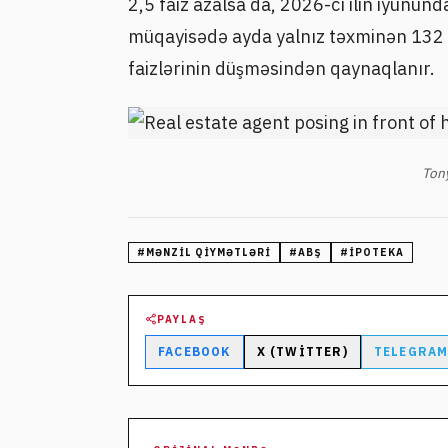
2,5 faiz azalsa da, 2026-cı ilin iyununda
müqayisədə ayda yalnız təxminən 132 d
faizlərinin düşməsindən qaynaqlanır.
Ton
#
MƏNZIL QIYMƏTLƏRI
#
ABŞ
#
IPOTEKA
PAYLAŞ
FACEBOOK
X (TWITTER)
TELEGRA