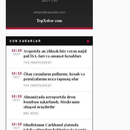
SON XƏBƏRLƏR
13:15
Avqustda ən yüksək faiz verən nağd
08/07
pul İSA-ları və əmanət hesabları
THE İNDEPENDENT
13:15
Ölən yaxınların pullarını, hesab və
08/07
pensiyalarını necə tapmaq olar
THE İNDEPENDENT
13:15
Almaniyada aeroportda dron
08/07
bombası aşkarlandı, Moskvanın
əlaqəsi araşdırılır
BBC NEWS
13:15
Hindistanın Carkhand ştatında
08/07
tələbə etirazları hakimiyyətə təzyiq