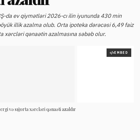
-da ev qiymətləri 2026-cı ilin iyununda 430 min
öyük illik azalma olub. Orta ipoteka dərəcəsi 6,49 faiz
a xərcləri qənaətin azalmasına səbəb olur.
EMBED
rgi və sığorta xərcləri qənaəti azaldır