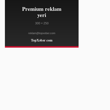
FRANCE 24
12:44
Argentina Senatı qarşısında
08/07
mülkiyyət qanununa etiraz aksiyası
keçirildi
FRANCE 24
12:44
Fransada isti hava üzüm yığımının
08/07
əvvəlcədən başlamasına səbəb olub
FRANCE 24
12:21
Türkiyə karbon bazarlarının inkişafı
08/07
təşəbbüsünə qoşuldu
HÜRRIYET DAILY NEWS
12:21
Türkiyə müdafiə sənayesi dünyada
08/07
ilk 10 ixracatçı arasına yaxınlaşır
HÜRRIYET DAILY NEWS
12:13
Afrika Futbol Konfederasiyası Gianni
08/07
Infantinonu dəstəkləyir
AL JAZEERA