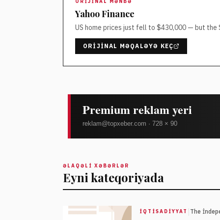
ORIJINAL MƏNBƏ
Yahoo Finance
US home prices just fell to $430,000 — but the
ORIJINAL MƏQALƏYƏ KEÇ
ƏLAQƏLI XƏBƏRLƏR
Eyni kateqoriyada
|
The İndep
İQTISADIYYAT