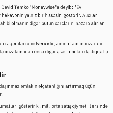
ti Devid Temko "Moneywise"a deyib: "Ev
hekayənin yalnız bir hissəsini göstərir. Alıcılar
sahibi olmanın digər bütün xərclərini nəzərə alırlar
"un rəqəmləri ümidvericidir, amma tam mənzərəni
ilə imzalamadan öncə digər əsas amilləri də diqqətlə
dir
 daşınmaz əmlakın əlçatanlığını artırmaq üçün
r.
tları göstərir ki, milli orta satış qiyməti il ərzində