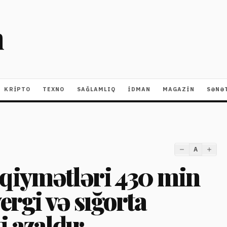
m
KRIPTO
TEXNO
SAĞLAMLIQ
İDMAN
MAGAZİN
SƏNƏ
A
qiymətləri 430 min
ergi və sığorta
i azaldır