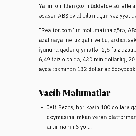
Yarım on ildən çox müddətdə sürətlə 
əsasən ABŞ ev alıcıları üçün vəziyyət də
"Realtor.com"un məlumatına görə, ABŞ e
azalmaya məruz qalır və bu, ardıcıl səkk
iyununa qədər qiymətlər 2,5 faiz azalı
6,49 faiz olsa da, 430 min dollarlıq, 20 
ayda təxminən 132 dollar az ödəyəcək
Vacib Məlumatlar
Jeff Bezos, hər kəsin 100 dollara q
qoymasına imkan verən platformanı
artırmanın 6 yolu.