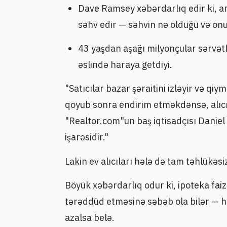
Dave Ramsey xəbərdarlıq edir ki, am
səhv edir — səhvin nə olduğu və on
43 yaşdan aşağı milyonçular sərvətl
əslində haraya getdiyi.
"Satıcılar bazar şəraitini izləyir və qi
qoyub sonra endirim etməkdənsə, alıcıl
"Realtor.com"un baş iqtisadçısı Daniel 
işarəsidir."
Lakin ev alıcıları hələ də tam təhlükəsiz
Böyük xəbərdarlıq odur ki, ipoteka faizl
tərəddüd etməsinə səbəb ola bilər — hə
azalsa belə.