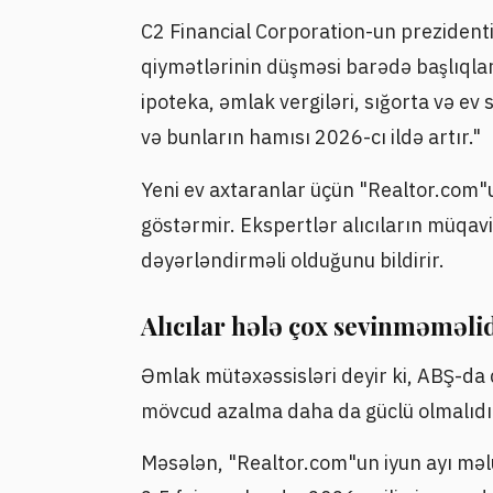
C2 Financial Corporation-un preziden
qiymətlərinin düşməsi barədə başlıqlar 
ipoteka, əmlak vergiləri, sığorta və ev 
və bunların hamısı 2026-cı ildə artır."
Yeni ev axtaranlar üçün "Realtor.com
göstərmir. Ekspertlər alıcıların müqav
dəyərləndirməli olduğunu bildirir.
Alıcılar hələ çox sevinməməli
Əmlak mütəxəssisləri deyir ki, ABŞ-da
mövcud azalma daha da güclü olmalıdı
Məsələn, "Realtor.com"un iyun ayı məluma