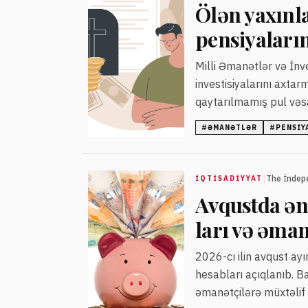
Ölən yaxınla
pensiyaları
Milli Əmanətlər və İn
investisiyalarını axtar
qaytarılmamış pul vəsai
#
ƏMANƏTLƏR
#
PENSIY
|
The İndep
İQTISADIYYAT
Avqustda ən
ları və əman
2026-cı ilin avqust ay
hesabları açıqlanıb. B
əmanətçilərə müxtəlif 