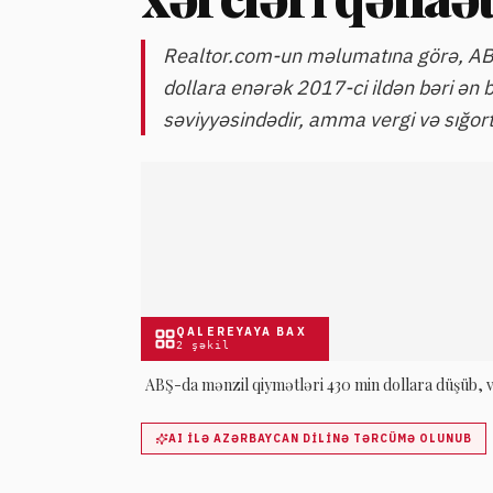
Realtor.com-un məlumatına görə, ABŞ
dollara enərək 2017-ci ildən bəri ən b
səviyyəsindədir, amma vergi və sığort
QALEREYAYA BAX
2
şəkil
ABŞ-da mənzil qiymətləri 430 min dollara düşüb, ve
AI ILƏ AZƏRBAYCAN DILINƏ TƏRCÜMƏ OLUNUB