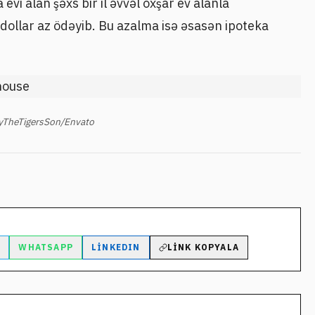
 evi alan şəxs bir il əvvəl oxşar ev alanla
ollar az ödəyib. Bu azalma isə əsasən ipoteka
yTheTigersSon/Envato
M
WHATSAPP
LINKEDIN
LINK KOPYALA