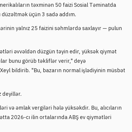
erikalıların təxminən 50 faizi Sosial Təminatda
u düzəltmək üçün 3 sadə addım.
ərinin yalnız 25 faizini səhmlərdə saxlayır — pulun
ymətləri əvvəldən düzgün təyin edir, yüksək qiymət
ar bunu görüb təkliflər verir," deyə
Xeyl bildirib. "Bu, bazarın normal işlədiyinin müsbət
 deyillər.
əri və əmlak vergiləri hələ yüksəkdir. Bu, alıcıların
tta 2026-cı ilin ortalarında ABŞ ev qiymətləri