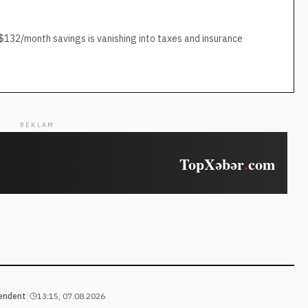
 $132/month savings is vanishing into taxes and insurance
REKLAM
|
endent
13:15, 07.08.2026