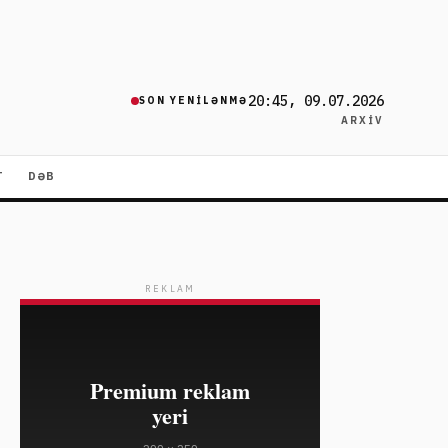
20:45, 09.07.2026
SON YENILƏNMƏ
ARXIV
T
DƏB
REKLAM