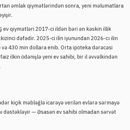
artan əmlak qiymətlərindən sonra, yeni məlumatlara
yişir.
v qiymətləri 2017-ci ildən bəri ən kəskin illik
izinci dəfədir. 2025-ci ilin iyunundan 2026-cı ilin
b və 430 min dollara enib. Orta ipoteka dərəcəsi
faiz ilkin ödənişlə yeni ev sahibi, bir il əvvəlkindən
.
ədər kiçik məbləğlə icarəyə verilən evlərə sərmayə
 dəstəkləyir — Əsasən ev sahibi olmadan sərvət