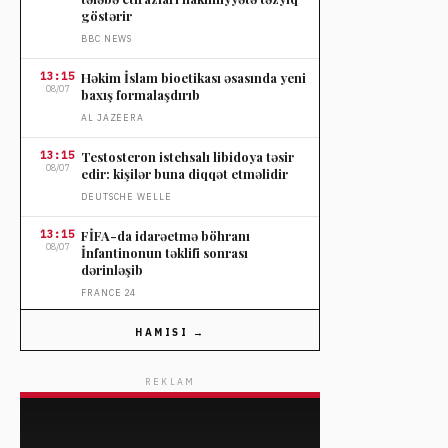
göstərir
BBC NEWS
13:15
Həkim İslam bioetikası əsasında yeni
08/07
baxış formalaşdırıb
AL JAZEERA
13:15
Testosteron istehsalı libidoya təsir
08/07
edir: kişilər buna diqqət etməlidir
DEUTSCHE WELLE
13:15
FİFA-da idarəetmə böhranı
08/07
İnfantinonun təklifi sonrası
dərinləşib
FRANCE 24
12:44
İqlim istiliyinin rekord günləri və
HAMISI →
08/07
ölçmə üsulları
DEUTSCHE WELLE
REKLAM
12:44
KQDR-də Ebola epidemiyası sürətlə
08/07
yayılır, ölüm sayı 1.800-dən çoxdur