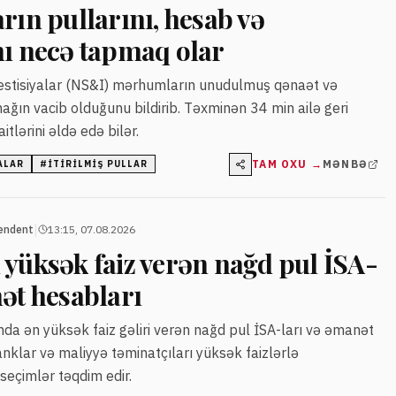
rın pullarını, hesab və
nı necə tapmaq olar
vestisiyalar (NS&I) mərhumların unudulmuş qənaət və
mağın vacib olduğunu bildirib. Təxminən 34 min ailə geri
tlərini əldə edə bilər.
TAM OXU →
MƏNBƏ
ALAR
#
ITIRILMIŞ PULLAR
|
endent
13:15, 07.08.2026
 yüksək faiz verən nağd pul İSA-
ət hesabları
ında ən yüksək faiz gəliri verən nağd pul İSA-ları və əmanət
anklar və maliyyə təminatçıları yüksək faizlərlə
seçimlər təqdim edir.