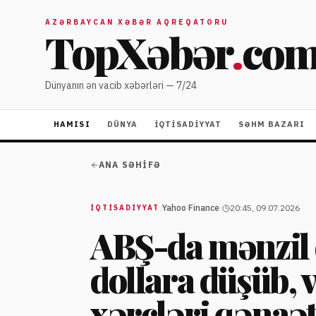
AZƏRBAYCAN XƏBƏR AQREQATORU
TopXəbər
.
co
Dünyanın ən vacib xəbərləri — 7/24
HAMISI
DÜNYA
İQTISADIYYAT
SƏHM BAZARI
ANA SƏHIFƏ
|
Yahoo Finance
|
20:45, 09.07.2026
İQTISADIYYAT
ABŞ-da mənzil 
dollara düşüb, v
xərcləri qənaət