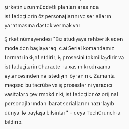
şirkətin uzunmüddətli planları arasında
istifadəçilərin öz personajlarını və seriallarını
yaratmasına dəstək vermək var.
Şirkət nümayəndəsi "Biz studiyaya rəhbərlik edən
modeldən başlayaraq, c.ai Serial komandamız
formatı inkişaf etdirir, iş prosesini təkmilləşdirir və
istifadəçilərin Character-ə xas mikrodraama
əyləncəsindən nə istədiyini öyrənirik. Zamanla
məqsəd bu təcrübə və iş proseslərini yaradıcı
vasitələrə çevirməkdir ki, istifadəçilər öz orijinal
personajlarından ibarət seriallarını hazırlayıb
dünya ilə paylaşa bilsinlər" – deyə TechCrunch-a
bildirib.