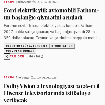
|
|
TechCrunch
18:37, 06.08.2026
TEXNO
Ford elektrik yük avtomobili Fathom-
un başlanğıc qiymətini açıqladı
Ford-un növbəti nəsil elektrik yük avtomobili Fathom
2027-ci ildə satışa çıxacaq və başlanğıc qiyməti 28 min
350 dollar olacaq. Təyinat və çatdırılma haqqı ilə məbləğ
29 min 945 dollara çatacaq. Şirkət avtomobili yeni
#
ELEKTRIK YÜK AVTOMOBILI
#
FORD FATHOM
Universal EV Platform üzərində hazırlayır və təslimatlar
#
UEV PLATFORMASI
2027-ci ilin payızında başlayacaq.
TAM OXU →
MƏNBƏ
|
|
The Verge
17:19, 06.08.2026
TEXNO
Dolby Vision 2 texnologiyası 2026-cı il
Hisense televizorlarında istifadəyə
veriləcək