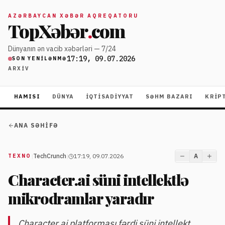
AZƏRBAYCAN XƏBƏR AQREQATORU
TopXəbər
.
com
Dünyanın ən vacib xəbərləri — 7/24
17:19, 09.07.2026
SON YENILƏNMƏ
ARXIV
HAMISI
DÜNYA
İQTISADIYYAT
SƏHM BAZARI
KRIP
ANA SƏHIFƏ
|
TechCrunch
|
17:19, 09.07.2026
A
TEXNO
Character.ai süni intellektlə
mikrodramlar yaradır
Character.ai platforması fərdi süni intellekt