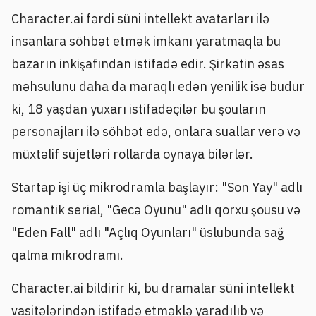
Character.ai fərdi süni intellekt avatarları ilə
insanlara söhbət etmək imkanı yaratmaqla bu
bazarın inkişafından istifadə edir. Şirkətin əsas
məhsulunu daha da maraqlı edən yenilik isə budur
ki, 18 yaşdan yuxarı istifadəçilər bu şouların
personajları ilə söhbət edə, onlara suallar verə və
müxtəlif süjetləri rollarda oynaya bilərlər.
Startap işi üç mikrodramla başlayır: "Son Yay" adlı
romantik serial, "Gecə Oyunu" adlı qorxu şousu və
"Eden Fall" adlı "Açlıq Oyunları" üslubunda sağ
qalma mikrodramı.
Character.ai bildirir ki, bu dramalar süni intellekt
vasitələrindən istifadə etməklə yaradılıb və