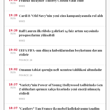
Fransız dizayner Thierry Colson vəfat edib
08/06
WWD
19:20
Cardi B "Old Navy"nin yeni cins kampaniyasında rol aldı
08/06
WWD
19:20
Ralf Lauren ilk rübdə gəlirləri 14 faiz artım sayəsində
08/06
proqnozlarını yüksəltdi
WWD
19:02
UEFA FIFA-nın dünya kuboklarından boykotunu davam
08/06
etdirir
FRANCE 24
19:02
Omanın təbiət qoruğu neft sızıntısı təhlükəsi altındadır
08/06
FRANCE 24
18:37
"Variety"nin Power of Young Hollywood tədbirində Gen
08/06
Z ulduzları qırmızı xalça üzərində yeni enerji nümayiş
etdirdi
WWD
18:37
"Castlery" Tan France ilə mebel kolleksiyasını təqdim