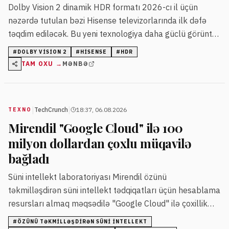
Dolby Vision 2 dinamik HDR formatı 2026-cı il üçün
nəzərdə tutulan bəzi Hisense televizorlarında ilk dəfə
təqdim ediləcək. Bu yeni texnologiya daha güclü görüntü
mühərriki və genişləndirilmiş metadata ilə əvvəlki Dolby
#
DOLBY VISION 2
#
HISENSE
#
HDR
Vision formatını təkmilləşdirir.
TAM OXU →
MƏNBƏ
|
|
TechCrunch
18:37, 06.08.2026
TEXNO
Mirendil "Google Cloud" ilə 100
milyon dollardan çoxlu müqavilə
bağladı
Süni intellekt laboratoriyası Mirendil özünü
təkmilləşdirən süni intellekt tədqiqatları üçün hesablama
resursları almaq məqsədilə "Google Cloud" ilə çoxillik
müqavilə bağlayıb. Razılaşma şirkətin ilkin investisiya
#
ÖZÜNÜ TƏKMILLƏŞDIRƏN SÜNI INTELLEKT