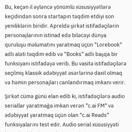
Bu, keçən il əyləncə yönümlü xüsusiyyətlərə
keçidindən sonra startapın təqdim etdiyi son
yeniliklərin biridir. Apreldə şirkət istifadəçilərin
personajlarının istinad edə biləcəyi dünya
quruluşu məlumatını yaratmaq üçün "Lorebook"
adlı aləti təqdim edib və "Books" adlı başqa bir
funksiyanı istifadəyə verib. Bu vasitə istifadəçilərə
seçilmiş klassik ədəbiyyat əsərlərinə daxil olmaq
və həmin personajları canlandırmaq imkanı verir.
Şirkət cümə günü elan edib ki, istifadəçilərə audio
seriallar yaratmağa imkan verən "c.ai FM" və
ədəbiyyat yaratmaq üçün olan "c.ai Reads"
funksiyalarını test edir. Audio serial xüsusiyyəti