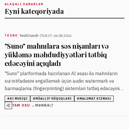
ƏLAQƏLI XƏBƏRLƏR
Eyni kateqoriyada
|
|
TechCrunch
18:37, 06.08.2026
TEXNO
"Suno" mahnılara səs nişanları və
yükləmə məhdudiyyətləri tətbiq
edəcəyini açıqladı
"Suno" platformada hazırlanan AI əsası ilə mahnıların
sui-istifadəsini əngəlləmək üçün audio watermark və
barmaqlama (fingerprinting) sistemləri tətbiq edəcəyini
və yükləmə siyasətini sərtləşdirəcəyini bildirib. Şirkət
#
AI MUSIQI
#
MÜƏLLIF HÜQUQLARI
#
MƏLUMAT SIZMASI
müəllif hüquqları iddiaları və ötən ildən baş verən
TAM OXU →
MƏNBƏ
məlumat sızması ilə bağlı problemlərlə üzləşib.