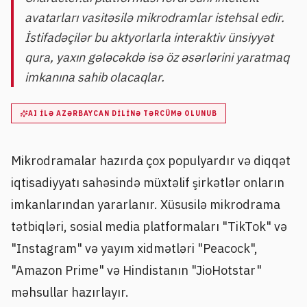
avatarları vasitəsilə mikrodramlar istehsal edir.
İstifadəçilər bu aktyorlarla interaktiv ünsiyyət
qura, yaxın gələcəkdə isə öz əsərlərini yaratmaq
imkanına sahib olacaqlar.
AI ILƏ AZƏRBAYCAN DILINƏ TƏRCÜMƏ OLUNUB
Mikrodramalar hazırda çox populyardır və diqqət
iqtisadiyyatı sahəsində müxtəlif şirkətlər onların
imkanlarından yararlanır. Xüsusilə mikrodrama
tətbiqləri, sosial media platformaları "TikTok" və
"Instagram" və yayım xidmətləri "Peacock",
"Amazon Prime" və Hindistanın "JioHotstar"
məhsullar hazırlayır.