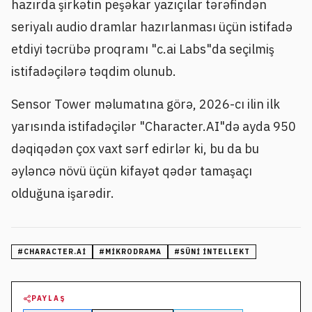
hazırda şirkətin peşəkar yazıçılar tərəfindən
seriyalı audio dramlar hazırlanması üçün istifadə
etdiyi təcrübə proqramı "c.ai Labs"da seçilmiş
istifadəçilərə təqdim olunub.
Sensor Tower məlumatına görə, 2026-cı ilin ilk
yarısında istifadəçilər "Character.AI"də ayda 950
dəqiqədən çox vaxt sərf edirlər ki, bu da bu
əyləncə növü üçün kifayət qədər tamaşaçı
olduğuna işarədir.
#
CHARACTER.AI
#
MIKRODRAMA
#
SÜNI INTELLEKT
PAYLAŞ