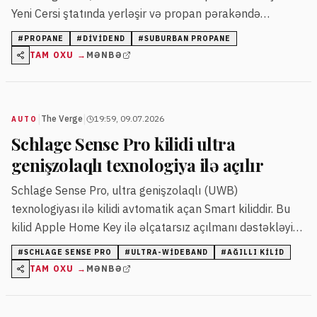
Yeni Cersi ştatında yerləşir və propan pərakəndə
satışında uzunmüddətli təcrübəyə malikdir.
#
PROPANE
#
DIVIDEND
#
SUBURBAN PROPANE
TAM OXU →
MƏNBƏ
|
|
The Verge
19:59, 09.07.2026
AUTO
Schlage Sense Pro kilidi ultra
genişzolaqlı texnologiya ilə açılır
Schlage Sense Pro, ultra genişzolaqlı (UWB)
texnologiyası ilə kilidi avtomatik açan Smart kiliddir. Bu
kilid Apple Home Key ilə əlçatarsız açılmanı dəstəkləyir
və fiziki açarı tamamilə aradan qaldırır.
#
SCHLAGE SENSE PRO
#
ULTRA-WIDEBAND
#
AĞILLI KILID
TAM OXU →
MƏNBƏ