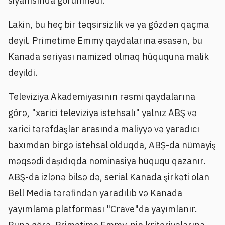
siyahısında görünmədi.
Lakin, bu heç bir təqsirsizlik və ya gözdən qaçma
deyil. Primetime Emmy qaydalarına əsasən, bu
Kanada seriyası namizəd olmaq hüququna malik
deyildi.
Televiziya Akademiyasının rəsmi qaydalarına
görə, "xarici televiziya istehsalı" yalnız ABŞ və
xarici tərəfdaşlar arasında maliyyə və yaradıcı
baxımdan birgə istehsal olduqda, ABŞ-da nümayiş
məqsədi daşıdıqda nominasiya hüququ qazanır.
ABŞ-da izlənə bilsə də, serial Kanada şirkəti olan
Bell Media tərəfindən yaradılıb və Kanada
yayımlama platforması "Crave"da yayımlanır.