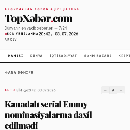
AZƏRBAYCAN XƏBƏR AQREQATORU
TopXəbər
.
com
Dünyanın ən vacib xəbərləri — 7/24
20:42, 08.07.2026
SON YENILƏNMƏ
ARXIV
HAMISI
DÜNYA
İQTISADIYYAT
SƏHM BAZARI
KRIP
ANA SƏHIFƏ
|
Elle
|
20:42, 08.07.2026
A
AUTO
Kanadalı serial Emmy
nominasiyalarına daxil
edilmədi