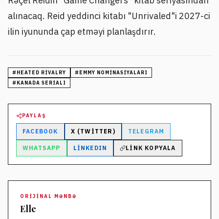
Rəçel Reidin "Game Changers" kitab seriyasından
alınacaq. Reid yeddinci kitabı "Unrivaled"i 2027-ci
ilin iyununda çap etməyi planlaşdırır.
#
HEATED RIVALRY
#
EMMY NOMINASIYALARI
#
KANADA SERIALI
PAYLAŞ
FACEBOOK
X (TWITTER)
TELEGRAM
WHATSAPP
LINKEDIN
LINK KOPYALA
ORIJINAL MƏNBƏ
Elle