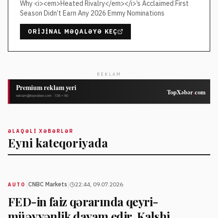
Why <i><em>Heated Rivalry</em></i>’s Acclaimed First
Season Didn’t Earn Any 2026 Emmy Nominations
ORIJINAL MƏQALƏYƏ KEÇ
REKLAM
ƏLAQƏLI XƏBƏRLƏR
Eyni kateqoriyada
|
|
CNBC Markets
22:44, 09.07.2026
AUTO
FED-in faiz qərarında qeyri-
müəyyənlik davam edir, Kalshi