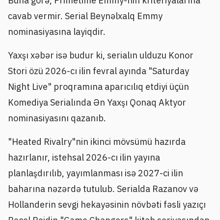
Buna görə, Primetime Emmy-nin kriteriyalarına
cavab vermir. Serial Beynəlxalq Emmy
nominasiyasına layiqdir.
Yaxşı xəbər isə budur ki, serialın ulduzu Konor
Stori özü 2026-cı ilin fevral ayında "Saturday
Night Live" proqramına aparıcılıq etdiyi üçün
Komediya Serialında Ən Yaxşı Qonaq Aktyor
nominasiyasını qazanıb.
"Heated Rivalry"nin ikinci mövsümü hazırda
hazırlanır, istehsal 2026-cı ilin yayına
planlaşdırılıb, yayımlanması isə 2027-ci ilin
baharına nəzərdə tutulub. Serialda Razanov və
Hollanderin sevgi hekayəsinin növbəti fəsli yazıçı