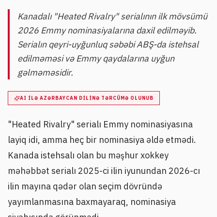
Kanadalı "Heated Rivalry" serialının ilk mövsümü
2026 Emmy nominasiyalarına daxil edilməyib.
Serialın qeyri-uyğunluq səbəbi ABŞ-da istehsal
edilməməsi və Emmy qaydalarına uyğun
gəlməməsidir.
AI ILƏ AZƏRBAYCAN DILINƏ TƏRCÜMƏ OLUNUB
"Heated Rivalry" serialı Emmy nominasiyasına
layiq idi, amma heç bir nominasiya əldə etmədi.
Kanada istehsalı olan bu məşhur xokkey
məhəbbət serialı 2025-ci ilin iyunundan 2026-cı
ilin mayına qədər olan seçim dövründə
yayımlanmasına baxmayaraq, nominasiya