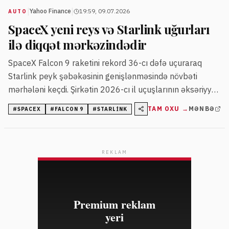
|
|
Yahoo Finance
19:59, 09.07.2026
AUTO
SpaceX yeni reys və Starlink uğurları
ilə diqqət mərkəzindədir
SpaceX Falcon 9 raketini rekord 36-cı dəfə uçuraraq
Starlink peyk şəbəkəsinin genişlənməsində növbəti
mərhələni keçdi. Şirkətin 2026-cı il uçuşlarının əksəriyyəti
Starlink peyklərinin yerləşdirilməsinə yönəlib.
TAM OXU →
MƏNBƏ
#
SPACEX
#
FALCON 9
#
STARLINK
REKLAM