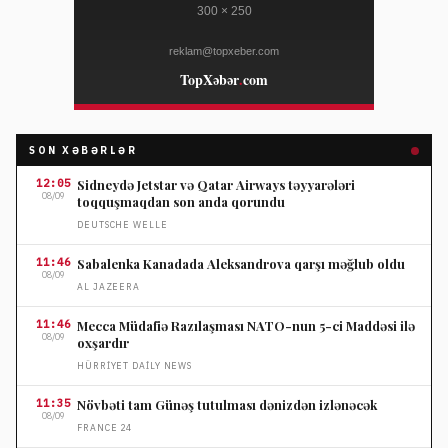
SON XƏBƏRLƏR
12:05
Sidneydə Jetstar və Qatar Airways təyyarələri
08/09
toqquşmaqdan son anda qorundu
DEUTSCHE WELLE
11:46
Sabalenka Kanadada Aleksandrova qarşı məğlub oldu
08/09
AL JAZEERA
11:46
Mecca Müdafiə Razılaşması NATO-nun 5-ci Maddəsi ilə
08/09
oxşardır
HÜRRIYET DAILY NEWS
11:35
Növbəti tam Günəş tutulması dənizdən izlənəcək
08/09
FRANCE 24