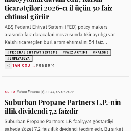
ticarətçiləri 2026-cı il üçün 50 faiz
ehtimal görür
ABŞ Federal Ehtiyat Sistemi (FED) policy makers
arasında faiz dərəcələri mövzusunda fikir ayrılığı var.
Kalshi ticarətçiləri bu il artım ehtimalını 54 faiz
səviyyəsində qiymətləndirir, 2028-ci il üçün isə bu rəqəm
#
FEDERAL EHTIYAT SISTEMI
#
FAIZ ARTIMI
#
KALSHI
80 faizə çatır.
#
INFLYASIYA
TAM OXU →
MƏNBƏ
|
|
Yahoo Finance
22:44, 09.07.2026
AUTO
Suburban Propane Partners L.P.-nin
illik dividendi 7,2 faizdir
Suburban Propane Partners L.P. fəaliyyət göstərdiyi
sahədə gözəl 7,2 faiz illik dividendi təqdim edir. Bu şirkət