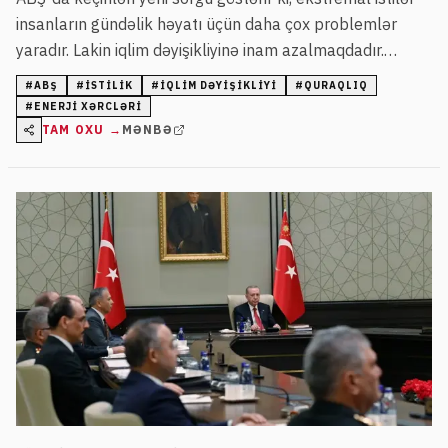
insanların gündəlik həyatı üçün daha çox problemlər
yaradır. Lakin iqlim dəyişikliyinə inam azalmaqdadır.
Respondentlərin 66 faizi iqlim dəyişikliyini qəbul edir, bu
#
ABŞ
#
ISTILIK
#
IQLIM DƏYIŞIKLIYI
#
QURAQLIQ
isə ötən ilin göstəricisindən aşağıdır.
#
ENERJI XƏRCLƏRI
TAM OXU →
MƏNBƏ