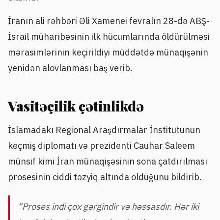
İranın ali rəhbəri Əli Xamenei fevralın 28-də ABŞ-
İsrail müharibəsinin ilk hücumlarında öldürülməsi
mərasimlərinin keçirildiyi müddətdə münaqişənin
yenidən alovlanması baş verib.
Vasitəçilik çətinlikdə
İslamadakı Regional Araşdırmalar İnstitutunun
keçmiş diplomatı və prezidenti Cauhar Saleem
münsif kimi İran münaqişəsinin sona çatdırılması
prosesinin ciddi təzyiq altında olduğunu bildirib.
“Proses indi çox gərgindir və həssasdır. Hər iki