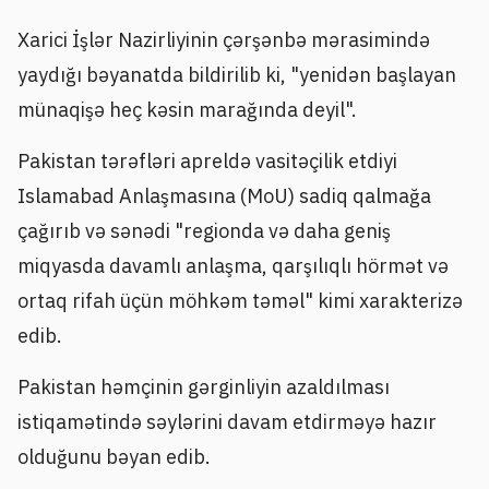
Xarici İşlər Nazirliyinin çərşənbə mərasimində
yaydığı bəyanatda bildirilib ki, "yenidən başlayan
münaqişə heç kəsin marağında deyil".
Pakistan tərəfləri apreldə vasitəçilik etdiyi
Islamabad Anlaşmasına (MoU) sadiq qalmağa
çağırıb və sənədi "regionda və daha geniş
miqyasda davamlı anlaşma, qarşılıqlı hörmət və
ortaq rifah üçün möhkəm təməl" kimi xarakterizə
edib.
Pakistan həmçinin gərginliyin azaldılması
istiqamətində səylərini davam etdirməyə hazır
olduğunu bəyan edib.