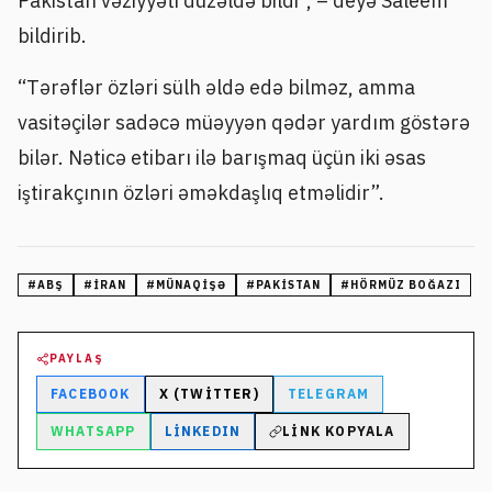
Pakistan vəziyyəti düzəldə bildi”, – deyə Saleem
bildirib.
“Tərəflər özləri sülh əldə edə bilməz, amma
vasitəçilər sadəcə müəyyən qədər yardım göstərə
bilər. Nəticə etibarı ilə barışmaq üçün iki əsas
iştirakçının özləri əməkdaşlıq etməlidir”.
#
ABŞ
#
İRAN
#
MÜNAQIŞƏ
#
PAKISTAN
#
HÖRMÜZ BOĞAZI
PAYLAŞ
FACEBOOK
X (TWITTER)
TELEGRAM
WHATSAPP
LINKEDIN
LINK KOPYALA