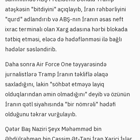
atəşkəsin "bitdiyini" açıqlayıb, İran rəhbərliyini
"qurd" adlandırıb və ABŞ-nın İranın əsas neft
ixrac terminalı olan Xarg adasına hərbi blokada
tətbiq etməsi, eləcə də hədəflənməsi ilə bağlı
hədələr səsləndirib.
Daha sonra Air Force One təyyarəsində
jurnalistlərə Tramp İranın təkliflə əlaqə
saxladığını, lakin "söhbət etməyə layiq
olduqlarından əmin olmadığını" deyib və özünün
İranın qətl siyahısında "bir nömrəli" hədəfi
olduğunu təkrar vurğulayıb.
Qətər Baş Naziri Şeyx Məhəmməd bin
Əbdülrəhman bin Cassim Ət-Tani İran Xarici İşlər