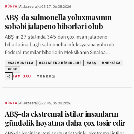
|
|
Al Jazeera
23:17, 06.08.2026
DÜNYA
ABŞ-da salmonella yoluxmasının
səbəbi jalapeno bibərləri olub
ABŞ-ın 27 ştatında 345-dən çox insan jalapeno
bibərlərinə bağlı salmonella infeksiyasına yoluxub.
Federal rəsmilər bibərlərin Meksikanın Sinaloa
əyalətindən gətirildiyini bildiriblər.
#
SALMONELLA
#
JALAPENO BIBƏRLƏRI
#
ABŞ
#
MEKSIKA
#
CDC
TAM OXU →
MƏNBƏ
|
|
Al Jazeera
22:46, 06.08.2026
DÜNYA
ABŞ-da ekstremal istilər insanların
gündəlik həyatına daha çox təsir edir
ABŞ-da keçirilən yeni sorğu göstərir ki, ekstremal istilər