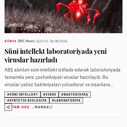
|
|
BBC News
22:32, 06.08.2026
DÜNYA
Süni intellekt laboratoriyada yeni
viruslar hazırladı
ABŞ alimləri süni intellekt istifadə edərək laboratoriyada
tamamilə yeni, çoxfunksiyalı viruslar hazırlayıb. Bu
viruslar yalnız bakteriyaları yoluxdurur və insanlara
təhlükə yaratmır.
#
SÜNI INTELLEKT
#
VIRUS
#
BAKTERIOFAQ
#
SYNTETIK BIOLOGIYA
#
LABORATORIYA
TAM OXU →
MƏNBƏ