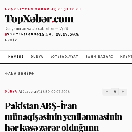
AZƏRBAYCAN XƏBƏR AQREQATORU
TopXəbər
.
com
Dünyanın ən vacib xəbərləri — 7/24
16:59, 09.07.2026
SON YENILƏNMƏ
ARXIV
HAMISI
DÜNYA
İQTISADIYYAT
SƏHM BAZARI
KRIP
ANA SƏHIFƏ
|
Al Jazeera
|
16:59, 09.07.2026
A
DÜNYA
Pakistan ABŞ-İran
münaqişəsinin yenilənməsinin
hər kəsə zərər olduğunu