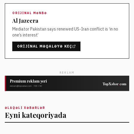
ORIJINAL MƏNBƏ
Al Jazeera
Mediator Pakistan says renewed US-Iran conflict is ‘in no
one’s interest’
ORIJINAL MƏQALƏYƏ KEÇ
REKLAM
ƏLAQƏLI XƏBƏRLƏR
Eyni kateqoriyada