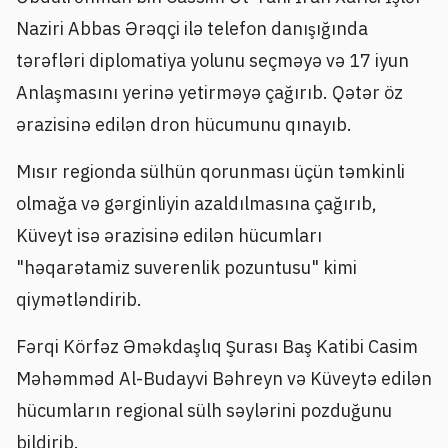
Naziri Abbas Ərəqçi ilə telefon danışığında
tərəfləri diplomatiya yolunu seçməyə və 17 iyun
Anlaşmasını yerinə yetirməyə çağırıb. Qətər öz
ərazisinə edilən dron hücumunu qınayıb.
Mısır regionda sülhün qorunması üçün təmkinli
olmağa və gərginliyin azaldılmasına çağırıb,
Küveyt isə ərazisinə edilən hücumları
"həqarətamiz suverenlik pozuntusu" kimi
qiymətləndirib.
Fərqi Körfəz Əməkdaşlıq Şurası Baş Katibi Casim
Məhəmməd Al-Budayvi Bəhreyn və Küveytə edilən
hücumların regional sülh səylərini pozduğunu
bildirib.