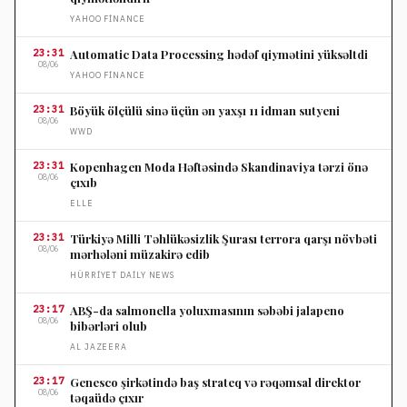
YAHOO FINANCE
23:31
Automatic Data Processing hədəf qiymətini yüksəltdi
08/06
YAHOO FINANCE
23:31
Böyük ölçülü sinə üçün ən yaxşı 11 idman sutyeni
08/06
WWD
23:31
Kopenhagen Moda Həftəsində Skandinaviya tərzi önə
08/06
çıxıb
ELLE
23:31
Türkiyə Milli Təhlükəsizlik Şurası terrora qarşı növbəti
08/06
mərhələni müzakirə edib
HÜRRIYET DAILY NEWS
23:17
ABŞ-da salmonella yoluxmasının səbəbi jalapeno
08/06
bibərləri olub
AL JAZEERA
23:17
Genesco şirkətində baş strateq və rəqəmsal direktor
08/06
təqaüdə çıxır