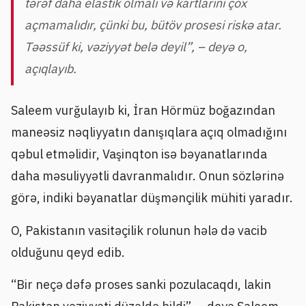
tərəf daha elastik olmalı və kartlarını çox
açmamalıdır, çünki bu, bütöv prosesi riskə atar.
Təəssüf ki, vəziyyət belə deyil”, – deyə o,
açıqlayıb.
Saleem vurğulayıb ki, İran Hörmüz boğazından
maneəsiz nəqliyyatın danışıqlara açıq olmadığını
qəbul etməlidir, Vaşinqton isə bəyanatlarında
daha məsuliyyətli davranmalıdır. Onun sözlərinə
görə, indiki bəyanatlar düşmənçilik mühiti yaradır.
O, Pakistanın vasitəçilik rolunun hələ də vacib
olduğunu qeyd edib.
“Bir neçə dəfə proses sanki pozulacaqdı, lakin