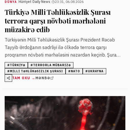
|
|
Hürriyet Daily News
23:31, 06.08.2026
DÜNYA
Türkiyə Milli Təhlükəsizlik Şurası
terrora qarşı növbəti mərhələni
müzakirə edib
Türkiyənin Milli Təhlükəsizlik Şurası Prezident Rəcəb
Tayyib Ərdoğanın sədrliyi ilə ölkədə terrora qarşı
proqramın növbəti mərhələsini nəzərdən keçirib. Şura
həmçinin regional təhlükəsizlik, NATO sammiti və
#
TÜRKIYƏ
#
TERRORLA MÜBARIZƏ
Ukrayna müharibəsi barədə məsələləri müzakirə edib.
#
MILLI TƏHLÜKƏSIZLIK ŞURASI
#
NATO
#
UKRAYNA
TAM OXU →
MƏNBƏ