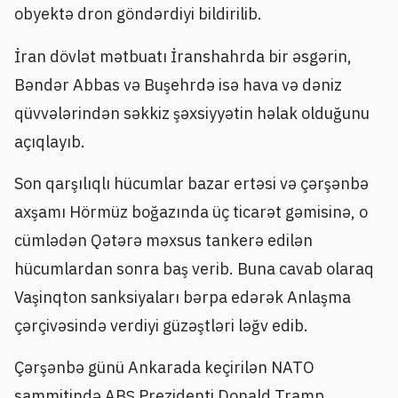
obyektə dron göndərdiyi bildirilib.
İran dövlət mətbuatı İranshahrda bir əsgərin,
Bəndər Abbas və Buşehrdə isə hava və dəniz
qüvvələrindən səkkiz şəxsiyyətin həlak olduğunu
açıqlayıb.
Son qarşılıqlı hücumlar bazar ertəsi və çərşənbə
axşamı Hörmüz boğazında üç ticarət gəmisinə, o
cümlədən Qətərə məxsus tankerə edilən
hücumlardan sonra baş verib. Buna cavab olaraq
Vaşinqton sanksiyaları bərpa edərək Anlaşma
çərçivəsində verdiyi güzəştləri ləğv edib.
Çərşənbə günü Ankarada keçirilən NATO
sammitində ABŞ Prezidenti Donald Tramp