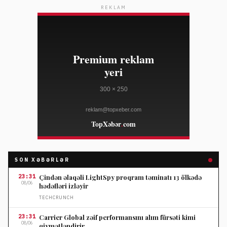
REKLAM
SON XƏBƏRLƏR
23:31
Çindən əlaqəli LightSpy proqram təminatı 13 ölkədə
08/06
hədəfləri izləyir
TECHCRUNCH
23:31
Carrier Global zəif performansını alım fürsəti kimi
08/06
qiymətləndirir