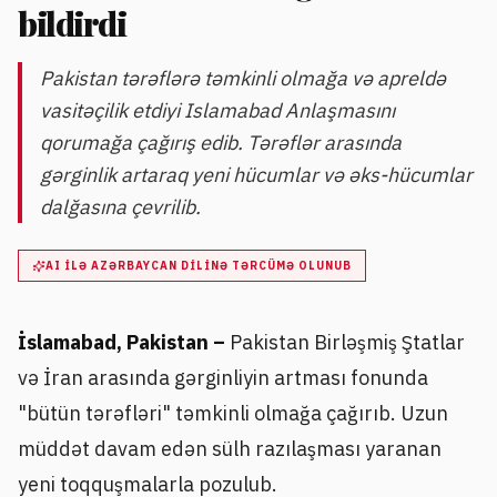
bildirdi
Pakistan tərəflərə təmkinli olmağa və apreldə
vasitəçilik etdiyi Islamabad Anlaşmasını
qorumağa çağırış edib. Tərəflər arasında
gərginlik artaraq yeni hücumlar və əks-hücumlar
dalğasına çevrilib.
AI ILƏ AZƏRBAYCAN DILINƏ TƏRCÜMƏ OLUNUB
İslamabad, Pakistan –
Pakistan Birləşmiş Ştatlar
və İran arasında gərginliyin artması fonunda
"bütün tərəfləri" təmkinli olmağa çağırıb. Uzun
müddət davam edən sülh razılaşması yaranan
yeni toqquşmalarla pozulub.