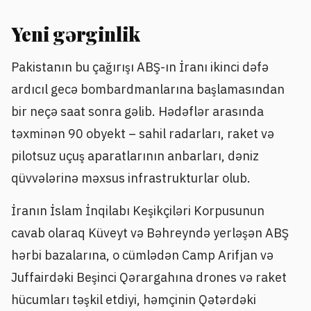
Yeni gərginlik
Pakistanın bu çağırışı ABŞ-ın İranı ikinci dəfə
ardıcıl gecə bombardmanlarına başlamasından
bir neçə saat sonra gəlib. Hədəflər arasında
təxminən 90 obyekt – sahil radarları, raket və
pilotsuz uçuş aparatlarının anbarları, dəniz
qüvvələrinə məxsus infrastrukturlar olub.
İranın İslam İnqilabı Keşikçiləri Korpusunun
cavab olaraq Küveyt və Bəhreyndə yerləşən ABŞ
hərbi bazalarına, o cümlədən Camp Arifjan və
Juffairdəki Beşinci Qərargahına drones və raket
hücumları təşkil etdiyi, həmçinin Qətərdəki