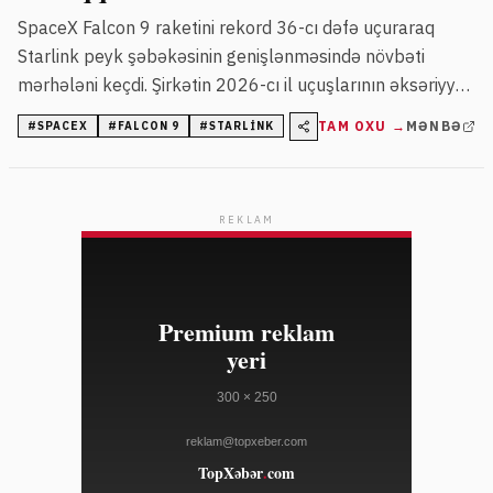
SpaceX Falcon 9 raketini rekord 36-cı dəfə uçuraraq
Starlink peyk şəbəkəsinin genişlənməsində növbəti
mərhələni keçdi. Şirkətin 2026-cı il uçuşlarının əksəriyyəti
Starlink peyklərinin yerləşdirilməsinə yönəlib.
TAM OXU →
MƏNBƏ
#
SPACEX
#
FALCON 9
#
STARLINK
REKLAM