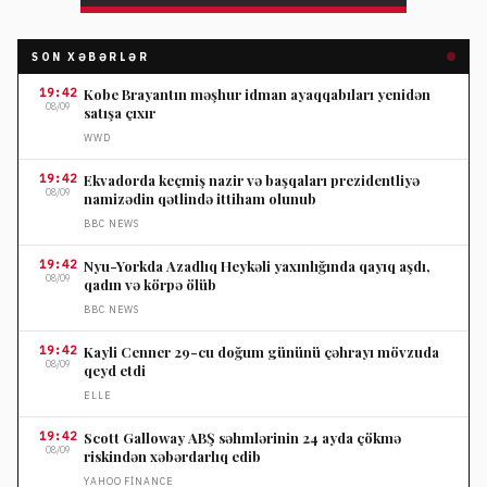
SON XƏBƏRLƏR
19:42
Kobe Brayantın məşhur idman ayaqqabıları yenidən
08/09
satışa çıxır
WWD
19:42
Ekvadorda keçmiş nazir və başqaları prezidentliyə
08/09
namizədin qətlində ittiham olunub
BBC NEWS
19:42
Nyu-Yorkda Azadlıq Heykəli yaxınlığında qayıq aşdı,
08/09
qadın və körpə ölüb
BBC NEWS
19:42
Kayli Cenner 29-cu doğum gününü çəhrayı mövzuda
08/09
qeyd etdi
ELLE
19:42
Scott Galloway ABŞ səhmlərinin 24 ayda çökmə
08/09
riskindən xəbərdarlıq edib
YAHOO FINANCE