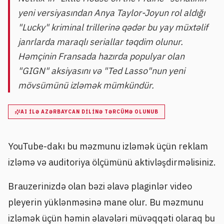
yeni versiyasından Anya Taylor-Joyun rol aldığı
"Lucky" kriminal trillerinə qədər bu yay müxtəlif
janrlarda maraqlı seriallar təqdim olunur.
Həmçinin Fransada hazırda populyar olan
"GIGN" aksiyasını və "Ted Lasso"nun yeni
mövsümünü izləmək mümkündür.
AI ILƏ AZƏRBAYCAN DILINƏ TƏRCÜMƏ OLUNUB
YouTube-dakı bu məzmunu izləmək üçün reklam
izləmə və auditoriya ölçümünü aktivləşdirməlisiniz.
Brauzerinizdə olan bəzi əlavə plaginlər video
pleyerin yüklənməsinə mane olur. Bu məzmunu
izləmək üçün həmin əlavələri müvəqqəti olaraq bu