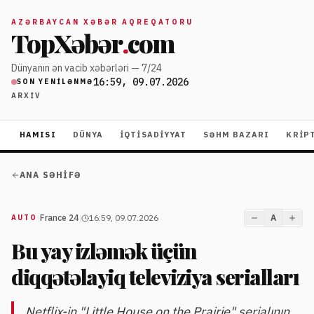
AZƏRBAYCAN XƏBƏR AQREQATORU
TopXəbər
.
com
Dünyanın ən vacib xəbərləri — 7/24
16:59, 09.07.2026
SON YENILƏNMƏ
ARXIV
HAMISI
DÜNYA
İQTISADIYYAT
SƏHM BAZARI
KRIP
ANA SƏHIFƏ
|
France 24
|
16:59, 09.07.2026
A
AUTO
Bu yay izləmək üçün
diqqətəlayiq televiziya serialları
Netflix-in "Little House on the Prairie" serialının