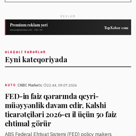
REKLAM
ƏLAQƏLI XƏBƏRLƏR
Eyni kateqoriyada
|
|
CNBC Markets
22:44, 09.07.2026
AUTO
FED-in faiz qərarında qeyri-
müəyyənlik davam edir, Kalshi
ticarətçiləri 2026-cı il üçün 50 faiz
ehtimal görür
ABŞ Federal Ehtiyat Sistemi (FED) policy makers