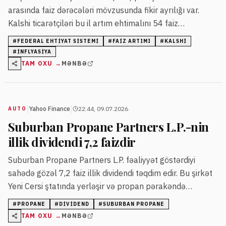
arasında faiz dərəcələri mövzusunda fikir ayrılığı var.
Kalshi ticarətçiləri bu il artım ehtimalını 54 faiz
səviyyəsində qiymətləndirir, 2028-ci il üçün isə bu rəqəm
#
FEDERAL EHTIYAT SISTEMI
#
FAIZ ARTIMI
#
KALSHI
80 faizə çatır.
#
INFLYASIYA
TAM OXU →
MƏNBƏ
|
|
Yahoo Finance
22:44, 09.07.2026
AUTO
Suburban Propane Partners L.P.-nin
illik dividendi 7,2 faizdir
Suburban Propane Partners L.P. fəaliyyət göstərdiyi
sahədə gözəl 7,2 faiz illik dividendi təqdim edir. Bu şirkət
Yeni Cersi ştatında yerləşir və propan pərakəndə
satışında uzunmüddətli təcrübəyə malikdir.
#
PROPANE
#
DIVIDEND
#
SUBURBAN PROPANE
TAM OXU →
MƏNBƏ