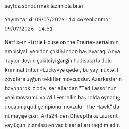
saytda söndürmək lazım ola bilər.
Yayım tarixi: 09/07/2026 - 14:46
Yenilənmə:
09/07/2026 - 14:51
Netflix-in «Little House on the Prairie» serialının
ambisiyalı yenidən çəkilişindən başlayaraq, Anya
Taylor-Joyun çəkildiyi gərgin hadisələrlə dolu
kriminal triller «Lucky»yə qədər, bu yay müxtəlif
zövqlərə uyğun təkliflər mövcuddur. Azarkeşlərin
bəyənərək izlədiyi seriallardan "Ted Lasso"nun
yeni mövsümü və Will Ferrellin baş rolda oynadığı
qocalmış qolf çempionu mövzulu "The Hawk" da
nümayişə çıxır. Arts24-dən Dheepthika Laurent
yay üçün izləniləsi ən vacib serialları təqdim edir.