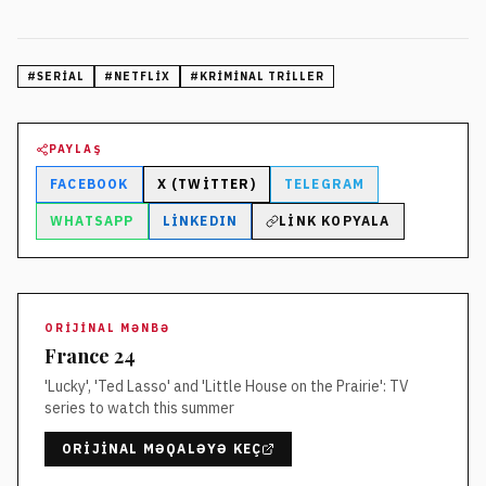
#
SERIAL
#
NETFLIX
#
KRIMINAL TRILLER
PAYLAŞ
FACEBOOK
X (TWITTER)
TELEGRAM
WHATSAPP
LINKEDIN
LINK KOPYALA
ORIJINAL MƏNBƏ
France 24
'Lucky', 'Ted Lasso' and 'Little House on the Prairie': TV
series to watch this summer
ORIJINAL MƏQALƏYƏ KEÇ