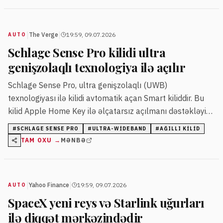
|
|
The Verge
19:59, 09.07.2026
AUTO
Schlage Sense Pro kilidi ultra
genişzolaqlı texnologiya ilə açılır
Schlage Sense Pro, ultra genişzolaqlı (UWB)
texnologiyası ilə kilidi avtomatik açan Smart kiliddir. Bu
kilid Apple Home Key ilə əlçatarsız açılmanı dəstəkləyir
və fiziki açarı tamamilə aradan qaldırır.
#
SCHLAGE SENSE PRO
#
ULTRA-WIDEBAND
#
AĞILLI KILID
TAM OXU →
MƏNBƏ
|
|
Yahoo Finance
19:59, 09.07.2026
AUTO
SpaceX yeni reys və Starlink uğurları
ilə diqqət mərkəzindədir