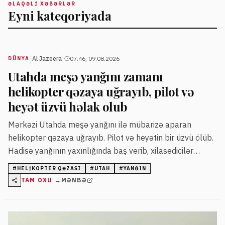
ƏLAQƏLI XƏBƏRLƏR
Eyni kateqoriyada
|
|
Al Jazeera
07:46, 09.08.2026
DÜNYA
Utahda meşə yanğını zamanı
helikopter qəzaya uğrayıb, pilot və
heyət üzvü həlak olub
Mərkəzi Utahda meşə yanğını ilə mübarizə aparan
helikopter qəzaya uğrayıb. Pilot və heyətin bir üzvü ölüb.
Hadisə yanğının yaxınlığında baş verib, xilasedicilər
qalıqlara ekstremal şərait səbəbindən gec çatıblar.
#
HELIKOPTER QƏZASI
#
UTAH
#
YANĞIN
TAM OXU →
MƏNBƏ