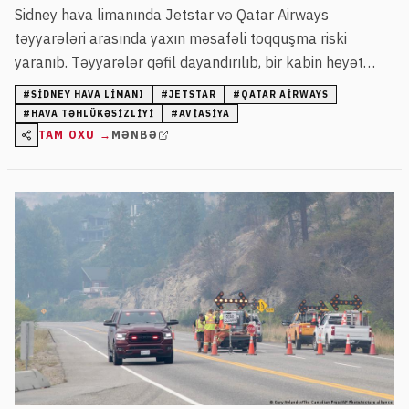
Sidney hava limanında Jetstar və Qatar Airways
təyyarələri arasında yaxın məsafəli toqquşma riski
yaranıb. Təyyarələr qəfil dayandırılıb, bir kabin heyət
üzvü xəsarət alıb və araşdırma aparılır.
#
SIDNEY HAVA LIMANI
#
JETSTAR
#
QATAR AIRWAYS
#
HAVA TƏHLÜKƏSIZLIYI
#
AVIASIYA
TAM OXU →
MƏNBƏ