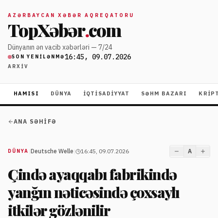
AZƏRBAYCAN XƏBƏR AQREQATORU
TopXəbər
.
com
Dünyanın ən vacib xəbərləri — 7/24
16:45, 09.07.2026
SON YENILƏNMƏ
ARXIV
HAMISI
DÜNYA
İQTISADIYYAT
SƏHM BAZARI
KRIP
ANA SƏHIFƏ
|
Deutsche Welle
|
16:45, 09.07.2026
A
DÜNYA
Çində ayaqqabı fabrikində
yanğın nəticəsində çoxsaylı
itkilər gözlənilir