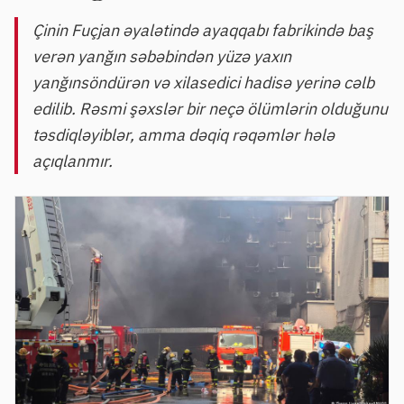
Çinin Fuçjan əyalətində ayaqqabı fabrikində baş
verən yanğın səbəbindən yüzə yaxın
yanğınsöndürən və xilasedici hadisə yerinə cəlb
edilib. Rəsmi şəxslər bir neçə ölümlərin olduğunu
təsdiqləyiblər, amma dəqiq rəqəmlər hələ
açıqlanmır.