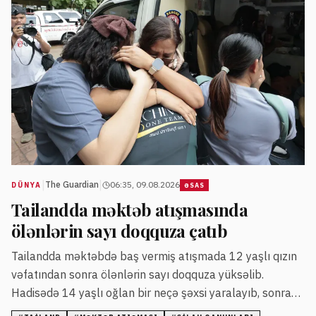
|
|
The Guardian
06:35, 09.08.2026
DÜNYA
ƏSAS
Tailandda məktəb atışmasında
ölənlərin sayı doqquza çatıb
Tailandda məktəbdə baş vermiş atışmada 12 yaşlı qızın
vəfatından sonra ölənlərin sayı doqquza yüksəlib.
Hadisədə 14 yaşlı oğlan bir neçə şəxsi yaralayıb, sonra
isə intihar edib.