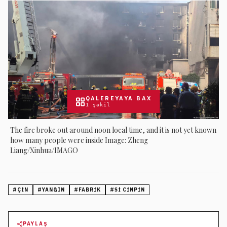
QALEREYAYA BAX
1
şəkil
The fire broke out around noon local time, and it is not yet known
how many people were inside Image: Zheng
Liang/Xinhua/IMAGO
#
ÇIN
#
YANĞIN
#
FABRIK
#
SI CINPIN
PAYLAŞ