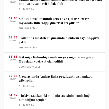
08/09
pilot və heyət üzvü həlak olub
AL JAZEERA
07:05
Sidney hava limanında Jetstar və Qatar Airways
08/09
təyyarələrinin toqquşma riski araşdırılır
THE GUARDIAN
06:35
Tailandda məktəb atışmasında ölənlərin sayı doqquza
08/09
çatıb
THE GUARDIAN
06:35
Britaniya Kolumbiyasında meşə yanğınlarına görə
08/09
fövqəladə vəziyyət elan edildi
DEUTSCHE WELLE
05:16
Macarıstanda Andras Baka prezidentliyə namizəd
08/09
göstərildi
AL JAZEERA
04:17
Türkiyə Məkkədəki müdafiə sazişinin İranla bağlı
08/09
olmadığını açıqladı
AL JAZEERA