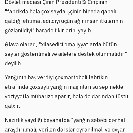
Dövlət mediası Çinin Prezidenti Si Cinpinin
"fabrikdə hələ çox sayda işçinin binada qapalı
qaldığı ehtimal edildiyi üçün ağır insan itkilərinin
gözlənildiyi" barədə fikirlərini yayıb.
Əlavə olaraq, "xilasedici əməliyyatlarda bütün
səylər göstərilməli və ailələrə dəstək olunmalıdır"
deyilib.
Yanğının baş verdiyi çoxmərtəbəli fabrikin
ətrafında çoxsaylı yanğın maşınları su səpməklə
vəziyyətlə mübarizə aparır, hələ də dərindən tüstü
qalxır.
Nazirlik yaydığı bəyanatda "yanğın səbəbi dərhal
araşdırılmalı, verilən dərslər öyrənilməli və oxşar