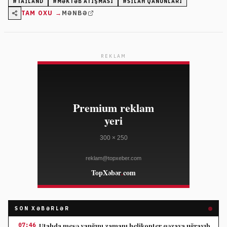
#
TAILAND
#
MƏKTƏB ATIŞMASI
#
SILAH QANUNLARI
TAM OXU →
MƏNBƏ
REKLAM
SON XƏBƏRLƏR
07:46
Utahda meşə yanğını zamanı helikopter qəzaya uğrayıb,