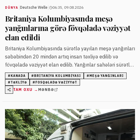
|
|
Deutsche Welle
06:35, 09.08.2026
DÜNYA
Britaniya Kolumbiyasında meşə
yanğınlarına görə fövqəladə vəziyyət
elan edildi
Britaniya Kolumbiyasında sürətlə yayılan meşə yanğınları
səbəbindən 20 mindən artıq insan təxliyə edilib və
fövqəladə vəziyyət elan edilib. Yanğınlar sahələri sürətlə
əhatə edir və təhlükə davam edir.
#
KANADA
#
BRITANIYA KOLUMBIYASI
#
MEŞƏ YANĞINLARI
#
TƏXLIYƏ
#
FOSQƏLADƏ VƏZIYYƏT
TAM OXU →
MƏNBƏ