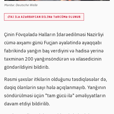
Mənbə:
Deutsche Welle
AI ILƏ AZƏRBAYCAN DILINƏ TƏRCÜMƏ OLUNUB
Çinin Fövqəladə Halların İdarəedilməsi Nazirliyi
cümə axşamı günü Fuçjan əyalətində ayaqqabı
fabrikində yanğın baş verdiyini və hadisə yerinə
təxminən 200 yanğınsöndürən və xilasedicinin
göndərildiyini bildirib.
Rəsmi şəxslər itkilərin olduğunu təsdiqləsələr də,
dəqiq ölənlərin sayı hələ açıqlanmayıb. Yanğının
söndürülməsi üçün "tam gücü ilə" əməliyyatların
davam etdiyi bildirilib.