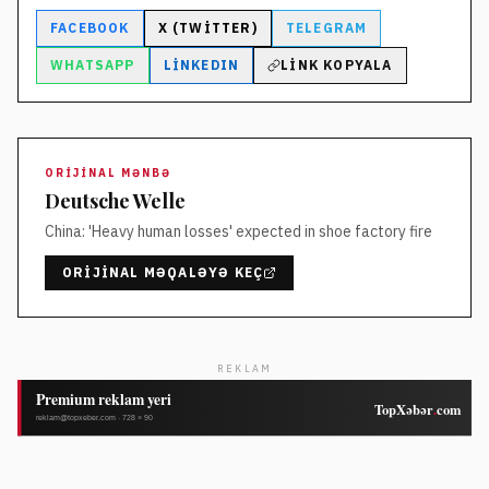
FACEBOOK
X (TWITTER)
TELEGRAM
WHATSAPP
LINKEDIN
LINK KOPYALA
ORIJINAL MƏNBƏ
Deutsche Welle
China: 'Heavy human losses' expected in shoe factory fire
ORIJINAL MƏQALƏYƏ KEÇ
REKLAM