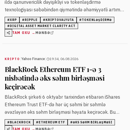
ildə qanunvericilik dəyişikliyi və tokenləşdirmə
texnologiyası səbəbindən qiymətində əhəmiyyətli artım
ola bilər. Bazarın yüksək dalğalanmaları uzunmüddətli
#
XRP
#
RIPPLE
#
KRIPTOVALYUTA
#
TOKENLƏŞDIRMƏ
yanaşma tələb edir.
#
DIGITAL ASSET MARKET CLARITY ACT
TAM OXU →
MƏNBƏ
|
|
Yahoo Finance
19:34, 06.08.2026
KRIPTO
BlackRock Ethereum ETF 1-ə 3
nisbətində əks səhm birləşməsi
keçirəcək
BlackRock şirkəti 6 oktyabr tarixindən etibarən iShares
Ethereum Trust ETF-də hər üç səhmi bir səhmlə
əvəzləyən əks səhm birləşməsi həyata keçirəcək. Bu
dəyişiklik fond dəyərinə təsir etməyəcək.
#
BLACKROCK
#
ETHEREUM ETF
#
ƏKS SƏHM BIRLƏŞMƏSI
TAM OXU →
MƏNBƏ