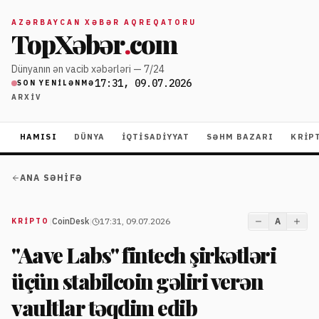
AZƏRBAYCAN XƏBƏR AQREQATORU
TopXəbər
.
com
Dünyanın ən vacib xəbərləri — 7/24
17:31, 09.07.2026
SON YENILƏNMƏ
ARXIV
HAMISI
DÜNYA
İQTISADIYYAT
SƏHM BAZARI
KRIP
ANA SƏHIFƏ
|
CoinDesk
|
17:31, 09.07.2026
A
KRIPTO
"Aave Labs" fintech şirkətləri
üçün stabilcoin gəliri verən
vaultlar təqdim edib