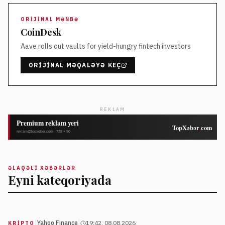
ORIJINAL MƏNBƏ
CoinDesk
Aave rolls out vaults for yield-hungry fintech investors
ORIJINAL MƏQALƏYƏ KEÇ
REKLAM
ƏLAQƏLI XƏBƏRLƏR
Eyni kateqoriyada
|
|
Yahoo Finance
19:42, 08.08.2026
KRIPTO