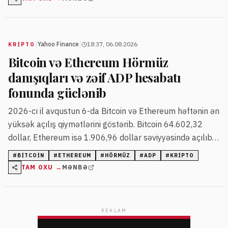
|
|
Yahoo Finance
18:37, 06.08.2026
KRIPTO
Bitcoin və Ethereum Hörmüz
danışıqları və zəif ADP hesabatı
fonunda güclənib
2026-cı il avqustun 6-da Bitcoin və Ethereum həftənin ən
yüksək açılış qiymətlərini göstərib. Bitcoin 64.602,32
dollar, Ethereum isə 1.906,96 dollar səviyyəsində açılıb.
Bazar iştirakçıları Hörmüz Boğazının qismən açılması ilə
#
BITCOIN
#
ETHEREUM
#
HÖRMÜZ
#
ADP
#
KRIPTO
bağlı danışıqlardan və ADP-nin zəif iş hesabatına
TAM OXU →
MƏNBƏ
reaksiyada risk aktivlərinə marağın artdığını bildirirlər.
REKLAM