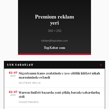
SON XƏBƏRLƏR
02:47
Nigeriyanın Kano əyalətində 1 500 cütlük kütləvi nikah
08/09
mərasimində evləndi
DEUTSCHE WELLE
02:47
Warren Buffett bazarda yeni çöküş barədə xəbərdarlıq
08/09
etdi
YAHOO FINANCE