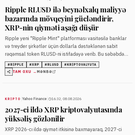
Ripple RLUSD ilə beynəlxalq maliyyə
bazarında mövqeyini gücləndirir,
XRP-nin qiyməti aşağı düşür
Ripple yeni "Ripple Mint" platforması vasitəsilə banklar
və treyder şirkətlər üçün dollarla dəstəklənən sabit
rəqəmsal token RLUSD-ni istifadəyə verib. Bu səbəbdən
XRP-nin əhəmiyyəti azalır və tokenin qiyməti
#
RIPPLE
#
XRP
#
RLUSD
#
KRIPTOVALYUTA
düşməkdədir.
TAM OXU →
MƏNBƏ
|
|
Yahoo Finance
16:32, 08.08.2026
KRIPTO
2027-ci ildə XRP kriptovalyutasında
yüksəliş gözlənilir
XRP 2026-cı ildə qiymət itkisinə baxmayaraq, 2027-ci