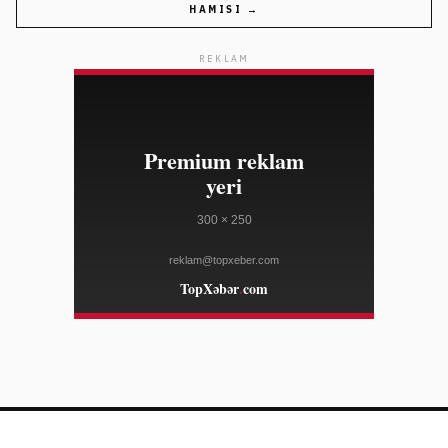
HAMISI →
02:05
Qorvo-da yüksək vəzifəli şəxsin vergi öhdəlikləri üçün
08/09
səhm satışı
REKLAM
YAHOO FINANCE
02:05
Jim Cramer CME Group və Cboe şirkətlərini tərifləyib
08/09
YAHOO FINANCE
02:05
Dave Ramsey ailə təzyiqinə qarşı borcu birdəfəlik
08/09
bitirməyi tövsiyə edib
YAHOO FINANCE
01:39
Kayli Jenner və Timothée Chalamet münasibətə 2023-
08/09
cü ildə başlayıb
ELLE
01:39
North West: Kim Kardashian və Kanye Westin böyük
08/09
qızının profili
ELLE
01:39
"Broadcom" süni intellekt çip bazarında və proqram
08/09
təminatı təhlükəsizliyində genişlənir
YAHOO FINANCE