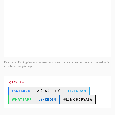
Məlumatlar TradingView vasitəsilə real vaxtda təqdim olunur. Yalnız məlumat məqsədilədir,
investisiya tövsiyəsi deyil.
PAYLAŞ
FACEBOOK
X (TWITTER)
TELEGRAM
WHATSAPP
LINKEDIN
LINK KOPYALA