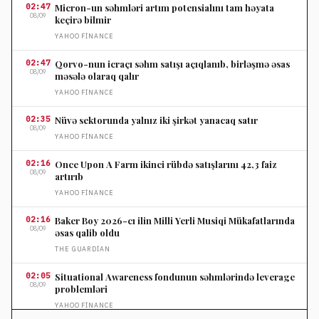
02:47
Micron-un səhmləri artım potensialını tam həyata
08/09
keçirə bilmir
YAHOO FINANCE
02:47
Qorvo-nun icraçı səhm satışı açıqlanıb, birləşmə əsas
08/09
məsələ olaraq qalır
YAHOO FINANCE
02:35
Nüvə sektorunda yalnız iki şirkət yanacaq satır
08/09
YAHOO FINANCE
02:16
Once Upon A Farm ikinci rübdə satışlarını 42,3 faiz
08/09
artırıb
YAHOO FINANCE
02:16
Baker Boy 2026-cı ilin Milli Yerli Musiqi Mükafatlarında
08/09
əsas qalib oldu
THE GUARDIAN
02:05
Situational Awareness fondunun səhmlərində leverage
08/09
problemləri
YAHOO FINANCE