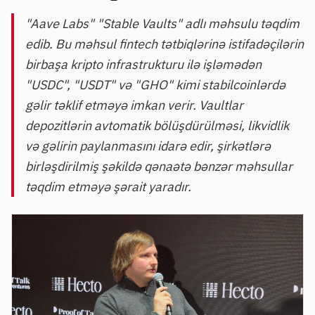
"Aave Labs" "Stable Vaults" adlı məhsulu təqdim
edib. Bu məhsul fintech tətbiqlərinə istifadəçilərin
birbaşa kripto infrastrukturu ilə işləmədən
"USDC", "USDT" və "GHO" kimi stabilcoinlərdə
gəlir təklif etməyə imkan verir. Vaultlar
depozitlərin avtomatik bölüşdürülməsi, likvidlik
və gəlirin paylanmasını idarə edir, şirkətlərə
birləşdirilmiş şəkildə qənaətə bənzər məhsullar
təqdim etməyə şərait yaradır.