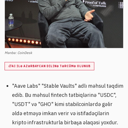
Mənbə:
CoinDesk
AI ILƏ AZƏRBAYCAN DILINƏ TƏRCÜMƏ OLUNUB
"Aave Labs" "Stable Vaults" adlı məhsul təqdim
edib. Bu məhsul fintech tətbiqlərinə "USDC",
"USDT" və "GHO" kimi stabilcoinlərdə gəlir
əldə etməyə imkan verir və istifadəçilərin
kripto infrastrukturla birbaşa əlaqəsi yoxdur.