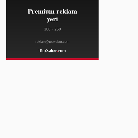
FRANCE 24
12:44
Argentina Senatı qarşısında
08/07
mülkiyyət qanununa etiraz aksiyası
keçirildi
FRANCE 24
12:44
Fransada isti hava üzüm yığımının
08/07
əvvəlcədən başlamasına səbəb olub
FRANCE 24
12:21
Türkiyə karbon bazarlarının inkişafı
08/07
təşəbbüsünə qoşuldu
HÜRRIYET DAILY NEWS
12:21
Türkiyə müdafiə sənayesi dünyada
08/07
ilk 10 ixracatçı arasına yaxınlaşır
HÜRRIYET DAILY NEWS
12:13
Afrika Futbol Konfederasiyası Gianni
08/07
Infantinonu dəstəkləyir
AL JAZEERA