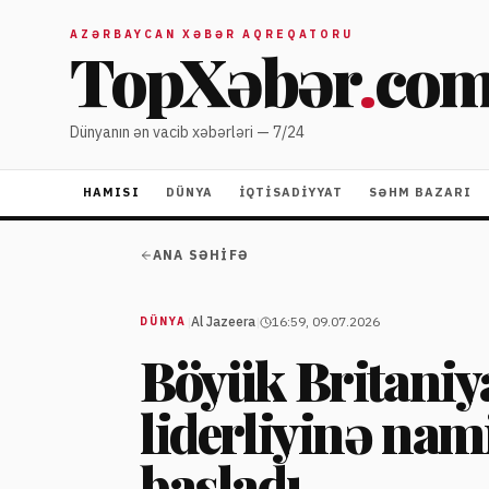
AZƏRBAYCAN XƏBƏR AQREQATORU
TopXəbər
.
co
Dünyanın ən vacib xəbərləri — 7/24
HAMISI
DÜNYA
İQTISADIYYAT
SƏHM BAZARI
ANA SƏHIFƏ
|
Al Jazeera
|
16:59, 09.07.2026
DÜNYA
Böyük Britaniya
liderliyinə nam
başladı