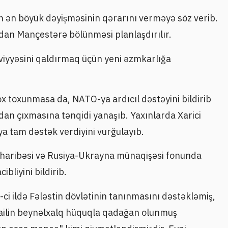
n ən böyük dəyişməsinin qərarını verməyə söz verib.
ndan Mançestərə bölünməsi planlaşdırılır.
əviyyəsini qaldırmaq üçün yeni əzmkarlığa
x toxunmasa da, NATO-ya ardıcıl dəstəyini bildirib
dan çıxmasına tənqidi yanaşıb. Yaxınlarda Xarici
a tam dəstək verdiyini vurğulayıb.
haribəsi və Rusiya-Ukrayna münaqişəsi fonunda
ibliyini bildirib.
-ci ildə Fələstin dövlətinin tanınmasını dəstəkləmiş,
railin beynəlxalq hüquqla qadağan olunmuş