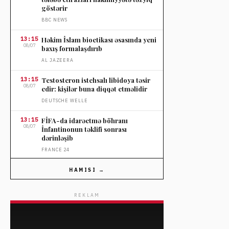
göstərir
BBC NEWS
13:15
Həkim İslam bioetikası əsasında yeni
08/07
baxış formalaşdırıb
AL JAZEERA
13:15
Testosteron istehsalı libidoya təsir
08/07
edir: kişilər buna diqqət etməlidir
DEUTSCHE WELLE
13:15
FİFA-da idarəetmə böhranı
08/07
İnfantinonun təklifi sonrası
dərinləşib
FRANCE 24
12:44
İqlim istiliyinin rekord günləri və
HAMISI →
08/07
ölçmə üsulları
DEUTSCHE WELLE
REKLAM
12:44
KQDR-də Ebola epidemiyası sürətlə
08/07
yayılır, ölüm sayı 1.800-dən çoxdur