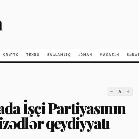
m
KRIPTO
TEXNO
SAĞLAMLIQ
İDMAN
MAGAZİN
SƏNƏ
A
da İşçi Partiyasının
izədlər qeydiyyatı