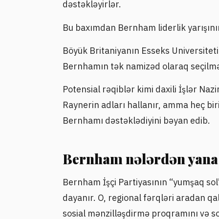
dəstəkləyirlər.
Bu baxımdan Bernham liderlik yarışının 
Böyük Britaniyanın Esseks Universitetin
Bernhamın tək namizəd olaraq seçilmə 
Potensial rəqiblər kimi daxili İşlər N
Raynerin adları hallanır, amma heç bir
Bernhamı dəstəklədiyini bəyan edib.
Bernham nələrdən yana 
Bernham İşçi Partiyasının “yumşaq so
dayanır. O, regional fərqləri aradan qa
sosial mənzilləşdirmə proqramını və sos