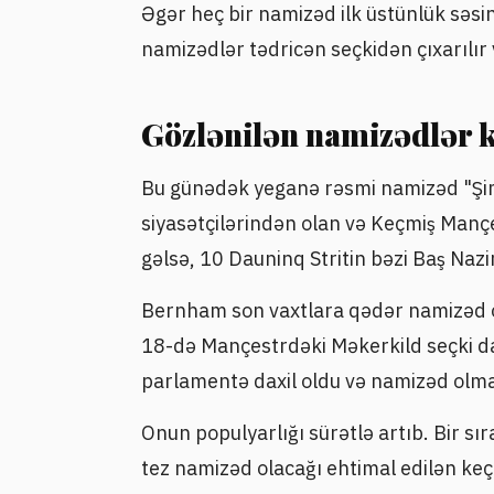
Əgər heç bir namizəd ilk üstünlük səsi
namizədlər tədricən seçkidən çıxarılır 
Gözlənilən namizədlər 
Bu günədək yeganə rəsmi namizəd "Şimal
siyasətçilərindən olan və Keçmiş Mançe
gəlsə, 10 Dauninq Stritin bəzi Baş Nazi
Bernham son vaxtlara qədər namizəd ol
18-də Mançestrdəki Məkerkild seçki da
parlamentə daxil oldu və namizəd olm
Onun populyarlığı sürətlə artıb. Bir sı
tez namizəd olacağı ehtimal edilən keç