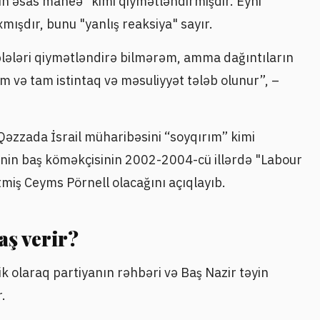
çün əsas maneə" kimi qiymətləndirmişdir. Eyni
mışdır, bunu "yanlış reaksiya" sayır.
ələri qiymətləndirə bilmərəm, amma dağıntıların
 və tam istintaq və məsuliyyət tələb olunur”, –
əzzada İsrail müharibəsini “soyqırım” kimi
nin baş köməkçisinin 2002-2004-cü illərdə "Labour
tmiş Ceyms Pörnell olacağını açıqlayıb.
aş verir?
 olaraq partiyanın rəhbəri və Baş Nazir təyin
.