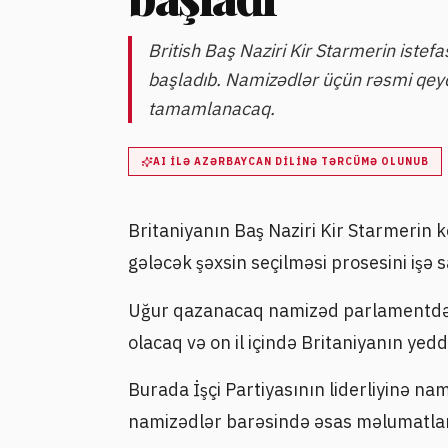
British Baş Naziri Kir Starmerin istefa
başladıb. Namizədlər üçün rəsmi qeyd
tamamlanacaq.
AI ILƏ AZƏRBAYCAN DILINƏ TƏRCÜMƏ OLUNUB
Britaniyanın Baş Naziri Kir Starmerin 
gələcək şəxsin seçilməsi prosesini işə s
Uğur qazanacaq namizəd parlamentdə ə
olacaq və on il içində Britaniyanın yedd
Burada İşçi Partiyasının liderliyinə nam
namizədlər barəsində əsas məlumatlar