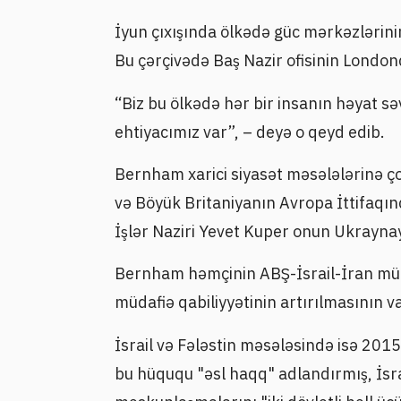
İyun çıxışında ölkədə güc mərkəzlərini
Bu çərçivədə Baş Nazir ofisinin Londo
“Biz bu ölkədə hər bir insanın həyat s
ehtiyacımız var”, – deyə o qeyd edib.
Bernham xarici siyasət məsələlərinə ço
və Böyük Britaniyanın Avropa İttifaqın
İşlər Naziri Yevet Kuper onun Ukraynay
Bernham həmçinin ABŞ-İsrail-İran mü
müdafiə qabiliyyətinin artırılmasının vac
İsrail və Fələstin məsələsində isə 2015
bu hüququ "əsl haqq" adlandırmış, İs