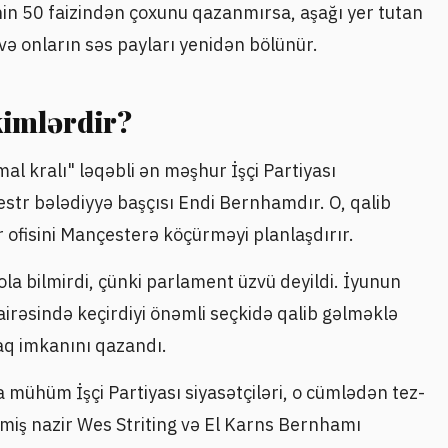
nin 50 faizindən çoxunu qazanmırsa, aşağı yer tutan
və onların səs payları yenidən bölünür.
kimlərdir?
 kralı" ləqəbli ən məşhur İşçi Partiyası
str bələdiyyə başçısı Endi Bernhamdır. O, qalib
r ofisini Mançesterə köçürməyi planlaşdırır.
a bilmirdi, çünki parlament üzvü deyildi. İyunun
irəsində keçirdiyi önəmli seçkidə qalib gəlməklə
aq imkanını qazandı.
ra mühüm İşçi Partiyası siyasətçiləri, o cümlədən tez-
miş nazir Wes Striting və El Karns Bernhamı