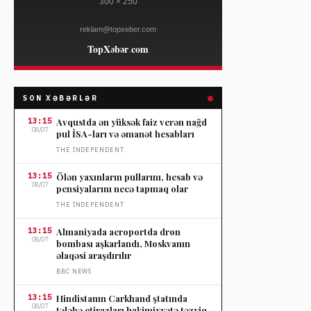
SON XƏBƏRLƏR
13:15
Avqustda ən yüksək faiz verən nağd
08/07
pul İSA-ları və əmanət hesabları
THE İNDEPENDENT
13:15
Ölən yaxınların pullarını, hesab və
08/07
pensiyalarını necə tapmaq olar
THE İNDEPENDENT
13:15
Almaniyada aeroportda dron
08/07
bombası aşkarlandı, Moskvanın
əlaqəsi araşdırılır
BBC NEWS
13:15
Hindistanın Carkhand ştatında
08/07
tələbə etirazları hakimiyyətə təzyiq