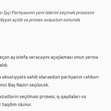
sı İşçi Partiyasının yeni liderini seçmək prosesini
iyyat açılıb və proses avqustun sonunda
keçən ay istefa verəcəyini açıqlaması onun yerinə
alıb.
ksəriyyətə sahib idarəedən partiyanın rəhbəri
inci Baş Naziri seçiləcək.
izədlərin seçilməsi prosesi, iş qaydaları və
 təqdim olunur.