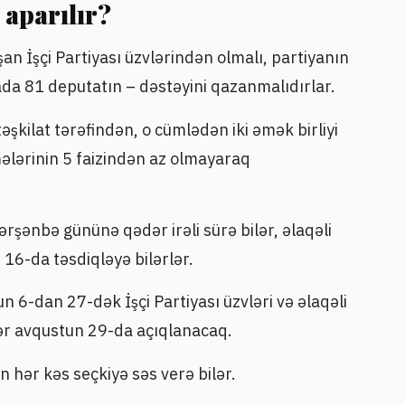
 aparılır?
an İşçi Partiyası üzvlərindən olmalı, partiyanın
rada 81 deputatın – dəstəyini qazanmalıdırlar.
əşkilat tərəfindən, o cümlədən iki əmək birliyi
mələrinin 5 faizindən az olmayaraq
ərşənbə gününə qədər irəli sürə bilər, əlaqəli
n 16-da təsdiqləyə bilərlər.
 6-dan 27-dək İşçi Partiyası üzvləri və əlaqəli
ələr avqustun 29-da açıqlanacaq.
n hər kəs seçkiyə səs verə bilər.