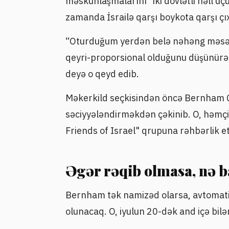
məskunlaşmalarını "iki dövlətli həll ü
zamanda İsrailə qarşı boykota qarşı çıx
“Oturduğum yerdən belə nəhəng məsəl
qeyri-proporsional olduğunu düşünürəm
deyə o qeyd edib.
Məkerkild seçkisindən öncə Bernham Q
səciyyələndirməkdən çəkinib. O, həmçi
Friends of Israel" qrupuna rəhbərlik e
Əgər rəqib olmasa, nə b
Bernham tək namizəd olarsa, avtomatik
olunacaq. O, iyulun 20-dək and içə bilər