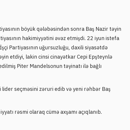
rtiyasının böyük qələbəsindən sonra Baş Nazir təyin
tiyasının hakimiyyətini əvəz etmişdi. 22 iyun istefa
 İşçi Partiyasının uğursuzluğu, daxili siyasətdə
əyin etdiyi, lakin cinsi cinayətkar Cepi Epşteynlə
ilmiş Piter Mandelsonun təyinatı ilə bağlı
i lider seçməsini zəruri edib və yeni rəhbər Baş
iyyatı rəsmi olaraq cümə axşamı açıqlanıb.