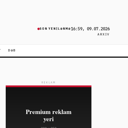
16:59, 09.07.2026
SON YENILƏNMƏ
ARXIV
T
DƏB
REKLAM