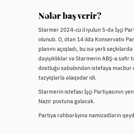
Nələr baş verir?
Starmer 2024-cü il iyulun 5-də İşçi Pa
olunub. O, ötən 14 ildə Konservativ Par
planını açıqladı, bu isə yerli seçkilərdə
dəyişikliklər və Starmerin ABŞ-a səfir t
dostluğu səbəbindən istefaya məcbur ed
təzyiqlərlə əlaqədar idi.
Starmerin istefası İşçi Partiyasının yen
Nazir postuna gələcək.
Partiya rəhbərliyinə namizədlərin qeyd