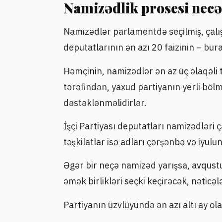
Namizədlik prosesi necə
Namizədlər parlamentdə seçilmiş, çalış
deputatlarının ən azı 20 faizinin – bu
Həmçinin, namizədlər ən az üç əlaqəli t
tərəfindən, yaxud partiyanın yerli böl
dəstəklənməlidirlər.
İşçi Partiyası deputatları namizədləri ç
təşkilatlar isə adları çərşənbə və iyulu
Əgər bir neçə namizəd yarışsa, avqustun
əmək birlikləri seçki keçirəcək, nətic
Partiyanın üzvlüyündə ən azı altı ay ola