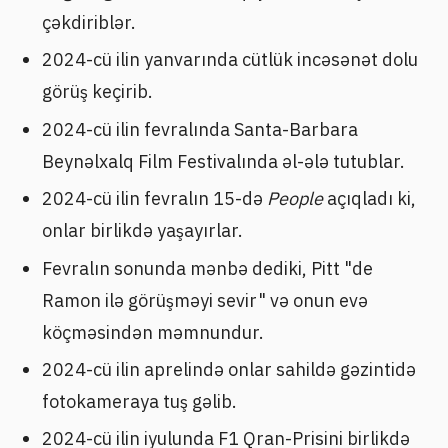
çəkdiriblər.
2024-cü ilin yanvarında cütlük incəsənət dolu
görüş keçirib.
2024-cü ilin fevralında Santa-Barbara
Beynəlxalq Film Festivalında əl-ələ tutublar.
2024-cü ilin fevralın 15-də
People
açıqladı ki,
onlar birlikdə yaşayırlar.
Fevralın sonunda mənbə dediki, Pitt "de
Ramon ilə görüşməyi sevir" və onun evə
köçməsindən məmnundur.
2024-cü ilin aprelində onlar sahildə gəzintidə
fotokameraya tuş gəlib.
2024-cü ilin iyulunda F1 Qran-Prisini birlikdə