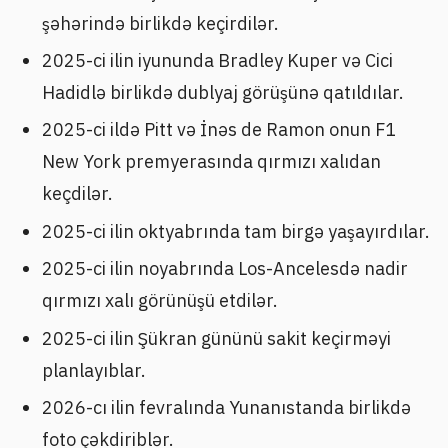
şəhərində birlikdə keçirdilər.
2025-ci ilin iyununda Bradley Kuper və Cici
Hadidlə birlikdə dublyaj görüşünə qatıldılar.
2025-ci ildə Pitt və İnəs de Ramon onun F1
New York premyerasında qırmızı xalıdan
keçdilər.
2025-ci ilin oktyabrında tam birgə yaşayırdılar.
2025-ci ilin noyabrında Los-Ancelesdə nadir
qırmızı xalı görünüşü etdilər.
2025-ci ilin Şükran gününü sakit keçirməyi
planlayıblar.
2026-cı ilin fevralında Yunanıstanda birlikdə
foto çəkdiriblər.