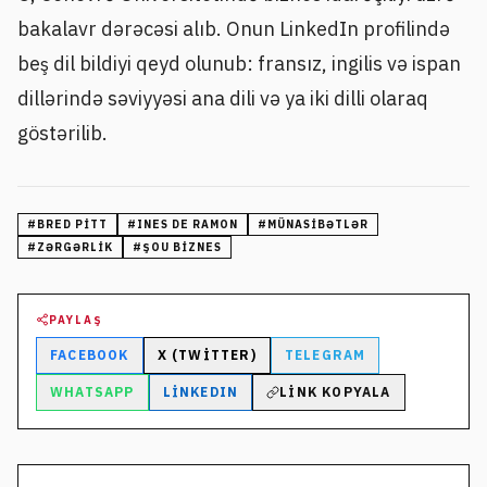
bakalavr dərəcəsi alıb. Onun LinkedIn profilində
beş dil bildiyi qeyd olunub: fransız, ingilis və ispan
dillərində səviyyəsi ana dili və ya iki dilli olaraq
göstərilib.
#
BRED PITT
#
INES DE RAMON
#
MÜNASIBƏTLƏR
#
ZƏRGƏRLIK
#
ŞOU BIZNES
PAYLAŞ
FACEBOOK
X (TWITTER)
TELEGRAM
WHATSAPP
LINKEDIN
LINK KOPYALA