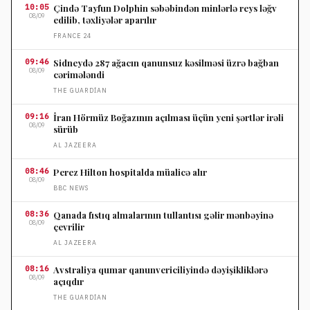
10:05
Çində Tayfun Dolphin səbəbindən minlərlə reys ləğv
08/09
edilib, təxliyələr aparılır
FRANCE 24
09:46
Sidneydə 287 ağacın qanunsuz kəsilməsi üzrə bağban
08/09
cərimələndi
THE GUARDIAN
09:16
İran Hörmüz Boğazının açılması üçün yeni şərtlər irəli
08/09
sürüb
AL JAZEERA
08:46
Perez Hilton hospitalda müalicə alır
08/09
BBC NEWS
08:36
Qanada fıstıq almalarının tullantısı gəlir mənbəyinə
08/09
çevrilir
AL JAZEERA
08:16
Avstraliya qumar qanunvericiliyində dəyişikliklərə
08/09
açıqdır
THE GUARDIAN