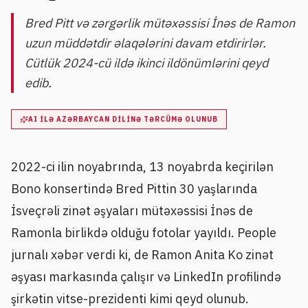
Bred Pitt və zərgərlik mütəxəssisi İnəs de Ramon
uzun müddətdir əlaqələrini davam etdirirlər.
Cütlük 2024-cü ildə ikinci ildönümlərini qeyd
edib.
AI ILƏ AZƏRBAYCAN DILINƏ TƏRCÜMƏ OLUNUB
2022-ci ilin noyabrında, 13 noyabrda keçirilən
Bono konsertində Bred Pittin 30 yaşlarında
İsveçrəli zinət əşyaları mütəxəssisi İnəs de
Ramonla birlikdə olduğu fotolar yayıldı. People
jurnalı xəbər verdi ki, de Ramon Anita Ko zinət
əşyası markasında çalışır və LinkedIn profilində
şirkətin vitse-prezidenti kimi qeyd olunub.