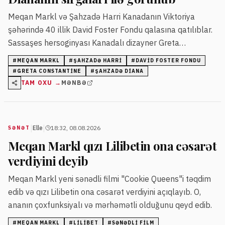
Meqan Markl və Şahzadə Harri Kanadanın Viktoriya
şəhərində 40 illik David Foster Fondu qalasına qatılıblar.
Sassaşes hersoginyası Kanadalı dizayner Greta
Constantine-in assimmetrik libasını və mərhum Şahzadə
#
MEQAN MARKL
#
ŞAHZADƏ HARRI
#
DAVID FOSTER FONDU
Dianaya aid sapfir və brilyant sırğalarını taxıb.
#
GRETA CONSTANTINE
#
ŞAHZADƏ DIANA
TAM OXU →
MƏNBƏ
|
|
Elle
18:32, 08.08.2026
SƏNƏT
Meqan Markl qızı Lilibetin ona cəsarət
verdiyini deyib
Meqan Markl yeni sənədli filmi "Cookie Queens"i təqdim
edib və qızı Lilibetin ona cəsarət verdiyini açıqlayıb. O,
ananın çoxfunksiyalı və mərhəmətli olduğunu qeyd edib.
#
MEQAN MARKL
#
LILIBET
#
SƏNƏDLI FILM