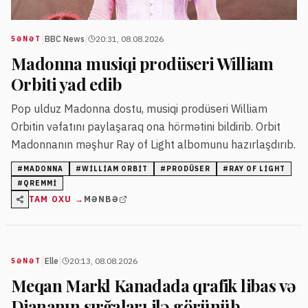
|
|
BBC News
20:31, 08.08.2026
SƏNƏT
Madonna musiqi prodüseri William
Orbiti yad edib
Pop ulduz Madonna dostu, musiqi prodüseri William
Orbitin vəfatını paylaşaraq ona hörmətini bildirib. Orbit
Madonnanın məşhur Ray of Light albomunu hazırlaşdırıb.
#
MADONNA
#
WILLIAM ORBIT
#
PRODÜSER
#
RAY OF LIGHT
#
QREMMI
TAM OXU →
MƏNBƏ
|
|
Elle
20:13, 08.08.2026
SƏNƏT
Meqan Markl Kanadada qrafik libas və
Diananın sırğaları ilə görünüb