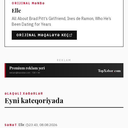
ORIJINAL MƏNBƏ
Elle
All About Brad Pitt’s Girlfriend, Ines de Ramon, Who He’s
Been Dating for Years
ORIJINAL MƏQALƏYƏ KEÇ
REKLAM
ƏLAQƏLI XƏBƏRLƏR
Eyni kateqoriyada
|
|
Elle
23:43, 08.08.2026
SƏNƏT