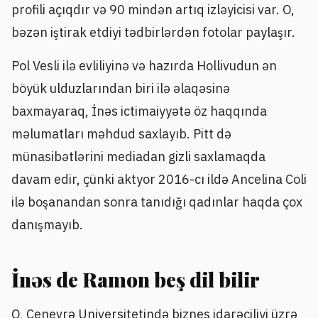
profili açıqdır və 90 mindən artıq izləyicisi var. O,
bəzən iştirak etdiyi tədbirlərdən fotolar paylaşır.
Pol Vesli ilə evliliyinə və hazırda Hollivudun ən
böyük ulduzlarından biri ilə əlaqəsinə
baxmayaraq, İnəs ictimaiyyətə öz haqqında
məlumatları məhdud saxlayıb. Pitt də
münasibətlərini mediadan gizli saxlamaqda
davam edir, çünki aktyor 2016-cı ildə Ancelina Coli
ilə boşanandan sonra tanıdığı qadınlar haqda çox
danışmayıb.
İnəs de Ramon beş dil bilir
O, Cenevrə Universitetində biznes idarəçiliyi üzrə