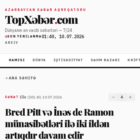
AZƏRBAYCAN XƏBƏR AQREQATORU
TopXəbər
.
com
Dünyanın ən vacib xəbərləri — 7/24
01:40, 10.07.2026
SON YENILƏNMƏ
ARXIV
HAMISI
DÜNYA
İQTISADIYYAT
SƏHM BAZARI
KRIP
ANA SƏHIFƏ
|
Elle
|
01:40, 10.07.2026
A
SƏNƏT
Bred Pitt və İnəs de Ramon
münasibətləri ilə iki ildən
artıqdır davam edir