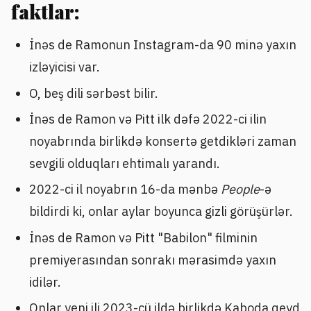
faktlar:
İnəs de Ramonun Instagram-da 90 minə yaxın
izləyicisi var.
O, beş dili sərbəst bilir.
İnəs de Ramon və Pitt ilk dəfə 2022-ci ilin
noyabrında birlikdə konsertə getdikləri zaman
sevgili olduqları ehtimalı yarandı.
2022-ci il noyabrın 16-da mənbə
People
-ə
bildirdi ki, onlar aylar boyunca gizli görüşürlər.
İnəs de Ramon və Pitt "Babilon" filminin
premiyerasından sonrakı mərasimdə yaxın
idilər.
Onlar yeni ili 2023-cü ildə birlikdə Kaboda qeyd