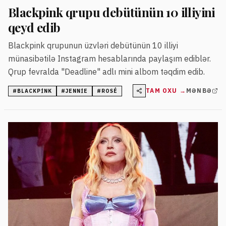
Blackpink qrupu debütünün 10 illiyini
qeyd edib
Blackpink qrupunun üzvləri debütünün 10 illiyi
münasibətilə Instagram hesablarında paylaşım ediblər.
Qrup fevralda "Deadline" adlı mini albom təqdim edib.
TAM OXU →
MƏNBƏ
#
BLACKPINK
#
JENNIE
#
ROSÉ