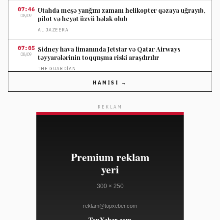
07:46
Utahda meşə yanğını zamanı helikopter qəzaya uğrayıb,
08/09
pilot və heyət üzvü həlak olub
AL JAZEERA
07:05
Sidney hava limanında Jetstar və Qatar Airways
08/09
təyyarələrinin toqquşma riski araşdırılır
THE GUARDIAN
HAMISI →
06:35
Tailandda məktəb atışmasında ölənlərin sayı doqquza
08/09
çatıb
REKLAM
THE GUARDIAN
06:35
Britaniya Kolumbiyasında meşə yanğınlarına görə
08/09
fövqəladə vəziyyət elan edildi
DEUTSCHE WELLE
05:16
Macarıstanda Andras Baka prezidentliyə namizəd
08/09
göstərildi
AL JAZEERA
04:17
Türkiyə Məkkədəki müdafiə sazişinin İranla bağlı
08/09
olmadığını açıqladı