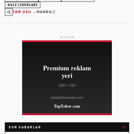
#
QIZ LIDERLƏRI
TAM OXU →
MƏNBƏ
REKLAM
SON XƏBƏRLƏR