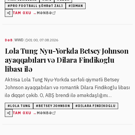
#
PRO FOOTBALL ŞÖHRƏT ZALI
#
IDMAN
TAM OXU →
MƏNBƏ
|
|
WWD
01:00, 07.08.2026
DƏB
Lola Tung Nyu-Yorkda Betsey Johnson
ayaqqabıları və Dilara Findikoglu
libası ilə
Aktrisa Lola Tung Nyu-Yorkda sərfəli qiymətli Betsey
Johnson ayaqqabıları və romantik Dilara Findikoglu libası
ilə diqqət çəkib. O, ABŞ brendi ilə əməkdaşlığını
genişləndirir.
#
LOLA TUNG
#
BETSEY JOHNSON
#
DILARA FINDIKOGLU
TAM OXU →
MƏNBƏ