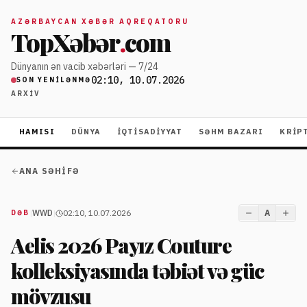
AZƏRBAYCAN XƏBƏR AQREQATORU
TopXəbər
.
com
Dünyanın ən vacib xəbərləri — 7/24
02:10, 10.07.2026
SON YENILƏNMƏ
ARXIV
HAMISI
DÜNYA
İQTISADIYYAT
SƏHM BAZARI
KRIP
ANA SƏHIFƏ
|
WWD
|
02:10, 10.07.2026
A
DƏB
Aelis 2026 Payız Couture
kolleksiyasında təbiət və güc
mövzusu