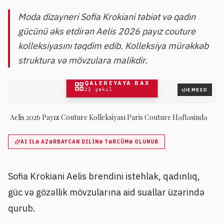
Moda dizayneri Sofia Krokiani təbiət və qadın
gücünü əks etdirən Aelis 2026 payız couture
kolleksiyasını təqdim edib. Kolleksiya mürəkkəb
struktura və mövzulara malikdir.
QALEREYAYA BAX
22
şəkil
EMBED
Aelis 2026 Payız Couture Kolleksiyası Paris Couture Həftəsində
AI ILƏ AZƏRBAYCAN DILINƏ TƏRCÜMƏ OLUNUB
Sofia Krokiani Aelis brendini istehlak, qadınlıq,
güc və gözəllik mövzularına aid suallar üzərində
qurub.