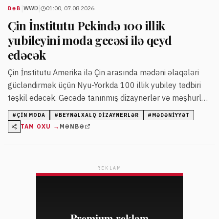
|
|
WWD
01:00, 07.08.2026
DƏB
Çin İnstitutu Pekində 100 illik
yubileyini moda gecəsi ilə qeyd
edəcək
Çin İnstitutu Amerika ilə Çin arasında mədəni əlaqələri
gücləndirmək üçün Nyu-Yorkda 100 illik yubiley tədbiri
təşkil edəcək. Gecədə tanınmış dizaynerlər və məşhurlar
iştirak edəcək.
#
ÇIN MODA
#
BEYNƏLXALQ DIZAYNERLƏR
#
MƏDƏNIYYƏT
TAM OXU →
MƏNBƏ
REKLAM