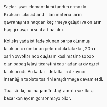
Saçları əsas element kimi təqdim etməklə
Krokiani lüks adlandırılan materialların
qavranışını sınaqdan keçirməyə çalışdı və onların
həqiqi dəyərini sual altına aldı.
Kolleksiyada istifadə olunan bərpa olunmuş
lələklər, o cümlədən pelerindəki lələklər, 20-ci
əsrin əvvəllərində quşların kəsilməsinə səbəb
olan papaq lələyi ticarətini xatırladan arxiv egret
lələkləri idi. Bu kədərli detallarla dizayner
insanlığın təbiətə təsirini araşdırmağa davam etdi.
Təəssüf ki, bu məqam Instagram-da şəkillərə
baxarkən aydın görsənməyə bilər.