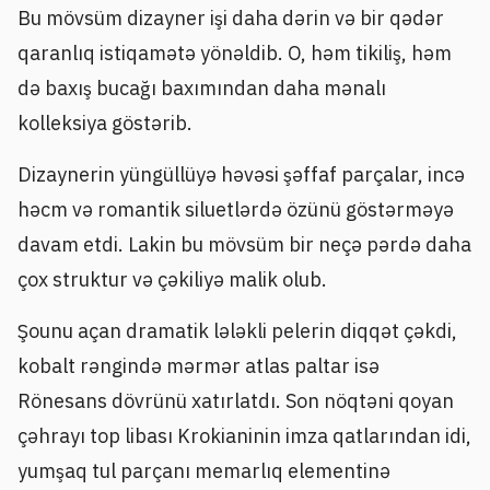
Bu mövsüm dizayner işi daha dərin və bir qədər
qaranlıq istiqamətə yönəldib. O, həm tikiliş, həm
də baxış bucağı baxımından daha mənalı
kolleksiya göstərib.
Dizaynerin yüngüllüyə həvəsi şəffaf parçalar, incə
həcm və romantik siluetlərdə özünü göstərməyə
davam etdi. Lakin bu mövsüm bir neçə pərdə daha
çox struktur və çəkiliyə malik olub.
Şounu açan dramatik lələkli pelerin diqqət çəkdi,
kobalt rəngində mərmər atlas paltar isə
Rönesans dövrünü xatırlatdı. Son nöqtəni qoyan
çəhrayı top libası Krokianinin imza qatlarından idi,
yumşaq tul parçanı memarlıq elementinə