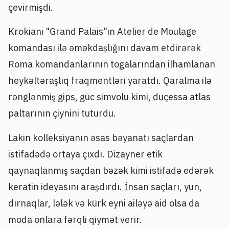
çevirmişdi.
Krokiani "Grand Palais"in Atelier de Moulage
komandası ilə əməkdaşlığını davam etdirərək
Roma komandanlarının togalarından ilhamlanan
heykəltəraşlıq fraqmentləri yaratdı. Qaralma ilə
rənglənmiş gips, güc simvolu kimi, duçessa atlas
paltarının çiynini tuturdu.
Lakin kolleksiyanın əsas bəyanatı saçlardan
istifadədə ortaya çıxdı. Dizayner etik
qaynaqlanmış saçdan bəzək kimi istifadə edərək
keratin ideyasını araşdırdı. İnsan saçları, yun,
dırnaqlar, lələk və kürk eyni ailəyə aid olsa da
moda onlara fərqli qiymət verir.