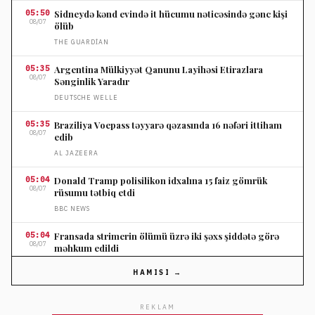
05:50
Sidneydə kənd evində it hücumu nəticəsində gənc kişi
08/07
ölüb
THE GUARDIAN
05:35
Argentina Mülkiyyət Qanunu Layihəsi Etirazlara
08/07
Sənginlik Yaradır
DEUTSCHE WELLE
05:35
Braziliya Voepass təyyarə qəzasında 16 nəfəri ittiham
08/07
edib
AL JAZEERA
05:04
Donald Tramp polisilikon idxalına 15 faiz gömrük
08/07
rüsumu tətbiq etdi
BBC NEWS
05:04
Fransada strimerin ölümü üzrə iki şəxs şiddətə görə
08/07
məhkum edildi
BBC NEWS
HAMISI →
04:21
Səudiyyə, Pakistan və Türkiyə müdafiə sazişi
08/07
imzalayacaq
REKLAM