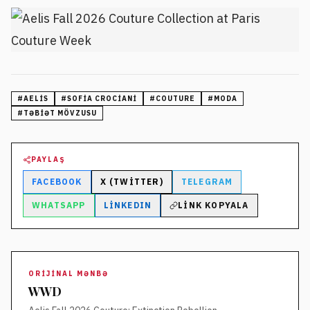
#
AELIS
#
SOFIA CROCIANI
#
COUTURE
#
MODA
#
TƏBIƏT MÖVZUSU
PAYLAŞ
FACEBOOK
X (TWITTER)
TELEGRAM
WHATSAPP
LINKEDIN
LINK KOPYALA
ORIJINAL MƏNBƏ
WWD