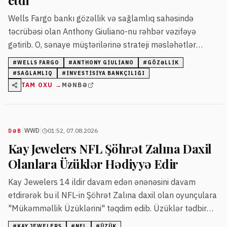
etdi
Wells Fargo bankı gözəllik və sağlamlıq sahəsində
təcrübəsi olan Anthony Giuliano-nu rəhbər vəzifəyə
gətirib. O, sənaye müştərilərinə strateji məsləhətlər
verərək platformanın inkişafını təmin edəcək.
#
WELLS FARGO
#
ANTHONY GIULIANO
#
GÖZƏLLIK
#
SAĞLAMLIQ
#
INVESTISIYA BANKÇILIĞI
TAM OXU →
MƏNBƏ
|
|
WWD
01:52, 07.08.2026
DƏB
Kay Jewelers NFL Şöhrət Zalına Daxil
Olanlara Üzüklər Hədiyyə Edir
Kay Jewelers 14 ildir davam edən ənənəsini davam
etdirərək bu il NFL-in Şöhrət Zalına daxil olan oyunçulara
"Mükəmməllik Üzüklərini" təqdim edib. Üzüklər tədbir
zamanı və oyunlarda oyunçulara təqdim olunur.
#
KAY JEWELERS
#
NFL
#
ÜZÜK