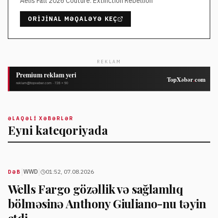
Aelis Fall 2026 Couture: Extinction Rebellion
ORIJINAL MƏQALƏYƏ KEÇ
REKLAM
ƏLAQƏLI XƏBƏRLƏR
Eyni kateqoriyada
|
|
WWD
01:52, 07.08.2026
DƏB
Wells Fargo gözəllik və sağlamlıq
bölməsinə Anthony Giuliano-nu təyin