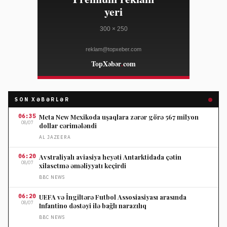
SON XƏBƏRLƏR
06:35
Meta New Mexikoda uşaqlara zərər görə 567 milyon
08/07
dollar cərimələndi
AL JAZEERA
06:20
Avstraliyalı aviasiya heyəti Antarktidada çətin
08/07
xilasetmə əməliyyatı keçirdi
BBC NEWS
06:20
UEFA və İngiltərə Futbol Assosiasiyası arasında
08/07
Infantino dəstəyi ilə bağlı narazılıq
BBC NEWS