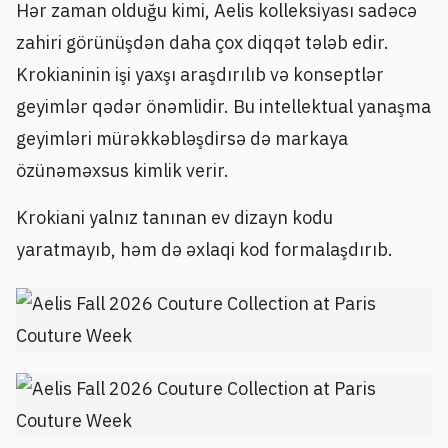
Hər zaman olduğu kimi, Aelis kolleksiyası sadəcə
zahiri görünüşdən daha çox diqqət tələb edir.
Krokianinin işi yaxşı araşdırılıb və konseptlər
geyimlər qədər önəmlidir. Bu intellektual yanaşma
geyimləri mürəkkəbləşdirsə də markaya
özünəməxsus kimlik verir.
Krokiani yalnız tanınan ev dizayn kodu
yaratmayıb, həm də əxlaqi kod formalaşdırıb.