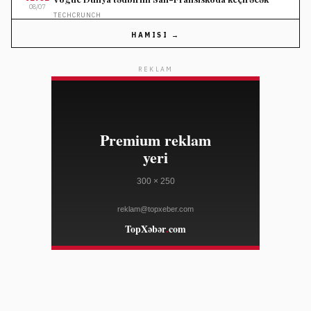
08/07
TECHCRUNCH
HAMISI →
01:52
TechCrunch Disrupt 2026 biletlərinə endirim bu gecə
08/07
başa çatır
REKLAM
TECHCRUNCH
01:52
Trevor Noah "Google"un Pixel 11 təqdimatını aparacaq
08/07
THE VERGE
01:00
Gilmore Girls serialı barədə sənədli film hazırlanır
08/07
ELLE
01:00
OpenAI Jony İvlə birlikdə kompakt ağıllı dinamik
08/07
hazırlayır
THE VERGE
01:00
ABŞ senatoru Mettç Makkonell reabilitasiya
08/07
mərkəzindən evə buraxılıb
AL JAZEERA
01:00
Çin İnstitutu Pekində 100 illik yubileyini moda gecəsi
08/07
ilə qeyd edəcək