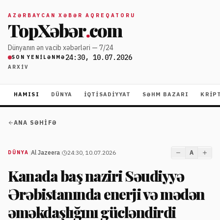
AZƏRBAYCAN XƏBƏR AQREQATORU
TopXəbər
.
com
Dünyanın ən vacib xəbərləri — 7/24
24:30, 10.07.2026
SON YENILƏNMƏ
ARXIV
HAMISI
DÜNYA
İQTISADIYYAT
SƏHM BAZARI
KRIP
ANA SƏHIFƏ
|
Al Jazeera
|
24:30, 10.07.2026
A
DÜNYA
Kanada baş naziri Səudiyyə
Ərəbistanında enerji və mədən
əməkdaşlığını gücləndirdi