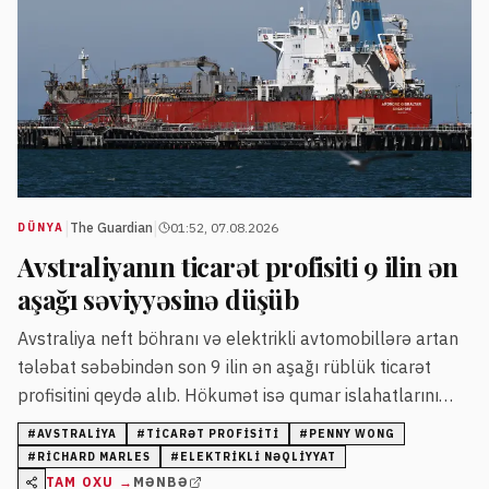
|
|
The Guardian
01:52, 07.08.2026
DÜNYA
Avstraliyanın ticarət profisiti 9 ilin ən
aşağı səviyyəsinə düşüb
Avstraliya neft böhranı və elektrikli avtomobillərə artan
tələbat səbəbindən son 9 ilin ən aşağı rüblük ticarət
profisitini qeydə alıb. Hökumət isə qumar islahatlarını
parlamentdə qəbul etməyə davam edir.
#
AVSTRALIYA
#
TICARƏT PROFISITI
#
PENNY WONG
#
RICHARD MARLES
#
ELEKTRIKLI NƏQLIYYAT
TAM OXU →
MƏNBƏ