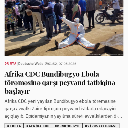
|
|
Deutsche Welle
01:52, 07.08.2026
DÜNYA
Afrika CDC Bundibugyo Ebola
törəməsinə qarşı peyvənd tətbiqinə
başlayır
Afrika CDC yeni yayılan Bundibugyo ebola törəməsinə
qarşı əvvəlki Zaire tipi üçün peyvənd istifadə edəcəyini
açıqlayıb. Epidemiyanın yayılma sürəti əvvəlkilərdən 6-8
dəfə sürətlidir və daha çox insanı əhatə edir.
#
EBOLA
#
AFRIKA CDC
#
BUNDIBUGYO
#
VIRUS YAYILMASI