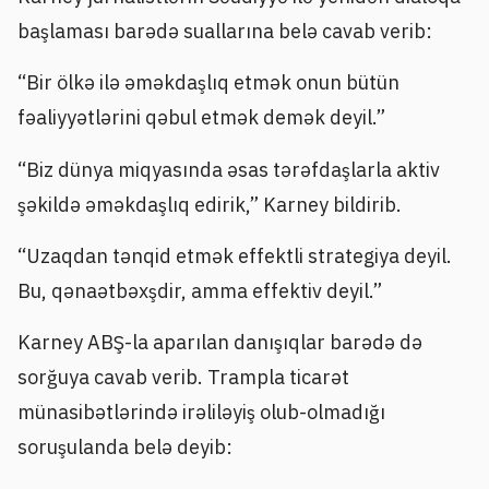
başlaması barədə suallarına belə cavab verib:
“Bir ölkə ilə əməkdaşlıq etmək onun bütün
fəaliyyətlərini qəbul etmək demək deyil.”
“Biz dünya miqyasında əsas tərəfdaşlarla aktiv
şəkildə əməkdaşlıq edirik,” Karney bildirib.
“Uzaqdan tənqid etmək effektli strategiya deyil.
Bu, qənaətbəxşdir, amma effektiv deyil.”
Karney ABŞ-la aparılan danışıqlar barədə də
sorğuya cavab verib. Trampla ticarət
münasibətlərində irəliləyiş olub-olmadığı
soruşulanda belə deyib: