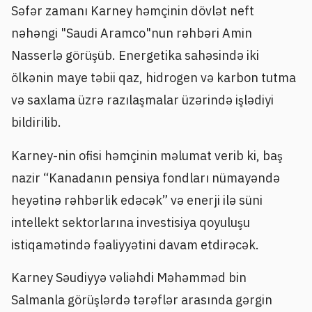
Səfər zamanı Karney həmçinin dövlət neft
nəhəngi "Saudi Aramco"nun rəhbəri Amin
Nasserlə görüşüb. Energetika sahəsində iki
ölkənin maye təbii qaz, hidrogen və karbon tutma
və saxlama üzrə razılaşmalar üzərində işlədiyi
bildirilib.
Karney-nin ofisi həmçinin məlumat verib ki, baş
nazir “Kanadanın pensiya fondları nümayəndə
heyətinə rəhbərlik edəcək” və enerji ilə süni
intellekt sektorlarına investisiya qoyuluşu
istiqamətində fəaliyyətini davam etdirəcək.
Karney Səudiyyə vəliəhdi Məhəmməd bin
Salmanla görüşlərdə tərəflər arasında gərgin