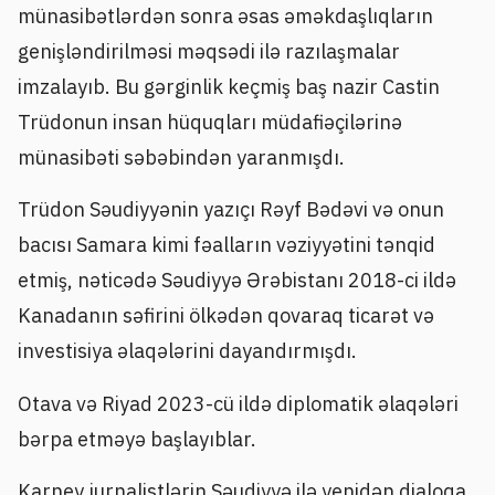
münasibətlərdən sonra əsas əməkdaşlıqların
genişləndirilməsi məqsədi ilə razılaşmalar
imzalayıb. Bu gərginlik keçmiş baş nazir Castin
Trüdonun insan hüquqları müdafiəçilərinə
münasibəti səbəbindən yaranmışdı.
Trüdon Səudiyyənin yazıçı Rəyf Bədəvi və onun
bacısı Samara kimi fəalların vəziyyətini tənqid
etmiş, nəticədə Səudiyyə Ərəbistanı 2018-ci ildə
Kanadanın səfirini ölkədən qovaraq ticarət və
investisiya əlaqələrini dayandırmışdı.
Otava və Riyad 2023-cü ildə diplomatik əlaqələri
bərpa etməyə başlayıblar.
Karney jurnalistlərin Səudiyyə ilə yenidən dialoqa