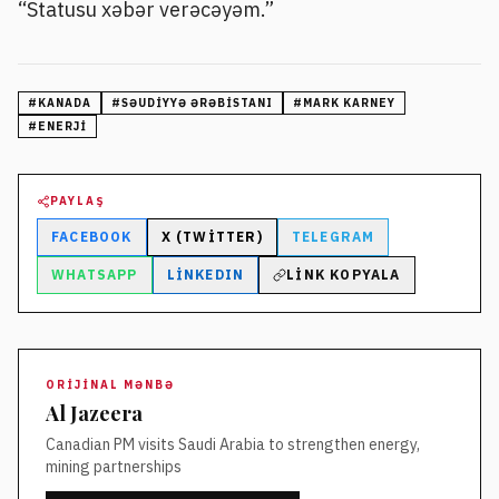
“Statusu xəbər verəcəyəm.”
#
KANADA
#
SƏUDIYYƏ ƏRƏBISTANI
#
MARK KARNEY
#
ENERJI
PAYLAŞ
FACEBOOK
X (TWITTER)
TELEGRAM
WHATSAPP
LINKEDIN
LINK KOPYALA
ORIJINAL MƏNBƏ
Al Jazeera
Canadian PM visits Saudi Arabia to strengthen energy,
mining partnerships