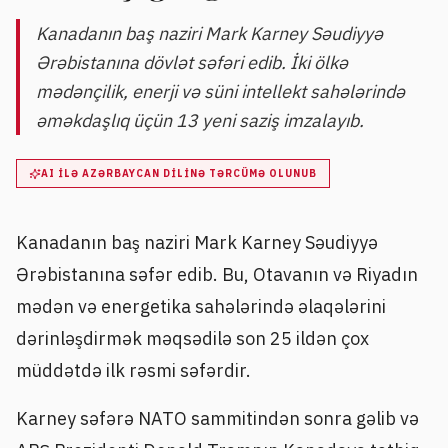
Kanadanın baş naziri Mark Karney Səudiyyə
Ərəbistanına dövlət səfəri edib. İki ölkə
mədənçilik, enerji və süni intellekt sahələrində
əməkdaşlıq üçün 13 yeni saziş imzalayıb.
AI ILƏ AZƏRBAYCAN DILINƏ TƏRCÜMƏ OLUNUB
Kanadanın baş naziri Mark Karney Səudiyyə
Ərəbistanına səfər edib. Bu, Otavanın və Riyadın
mədən və energetika sahələrində əlaqələrini
dərinləşdirmək məqsədilə son 25 ildən çox
müddətdə ilk rəsmi səfərdir.
Karney səfərə NATO sammitindən sonra gəlib və