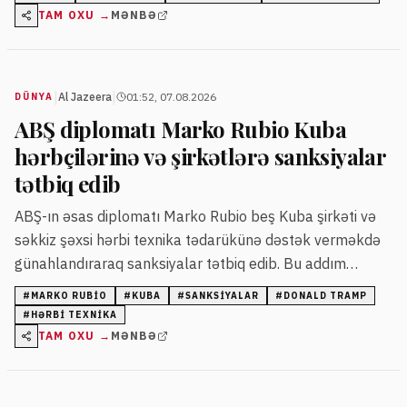
TAM OXU →
MƏNBƏ
|
|
Al Jazeera
01:52, 07.08.2026
DÜNYA
ABŞ diplomatı Marko Rubio Kuba
hərbçilərinə və şirkətlərə sanksiyalar
tətbiq edib
ABŞ-ın əsas diplomatı Marko Rubio beş Kuba şirkəti və
səkkiz şəxsi hərbi texnika tədarükünə dəstək verməkdə
günahlandıraraq sanksiyalar tətbiq edib. Bu addım
Prezident Donald Trampın Kubaya qarşı sərt siyasətini
#
MARKO RUBIO
#
KUBA
#
SANKSIYALAR
#
DONALD TRAMP
davam etdirir.
#
HƏRBI TEXNIKA
TAM OXU →
MƏNBƏ