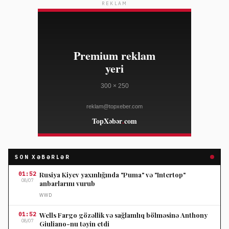
REKLAM
SON XƏBƏRLƏR
01:52
Rusiya Kiyev yaxınlığında "Puma" və "Intertop"
08/07
anbarlarını vurub
WWD
01:52
Wells Fargo gözəllik və sağlamlıq bölməsinə Anthony
08/07
Giuliano-nu təyin etdi