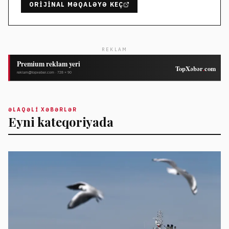
ORIJINAL MƏQALƏYƏ KEÇ
REKLAM
ƏLAQƏLI XƏBƏRLƏR
Eyni kateqoriyada