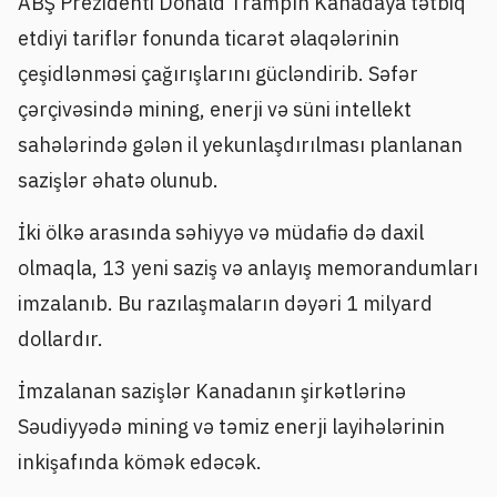
ABŞ Prezidenti Donald Trampın Kanadaya tətbiq
etdiyi tariflər fonunda ticarət əlaqələrinin
çeşidlənməsi çağırışlarını gücləndirib. Səfər
çərçivəsində mining, enerji və süni intellekt
sahələrində gələn il yekunlaşdırılması planlanan
sazişlər əhatə olunub.
İki ölkə arasında səhiyyə və müdafiə də daxil
olmaqla, 13 yeni saziş və anlayış memorandumları
imzalanıb. Bu razılaşmaların dəyəri 1 milyard
dollardır.
İmzalanan sazişlər Kanadanın şirkətlərinə
Səudiyyədə mining və təmiz enerji layihələrinin
inkişafında kömək edəcək.