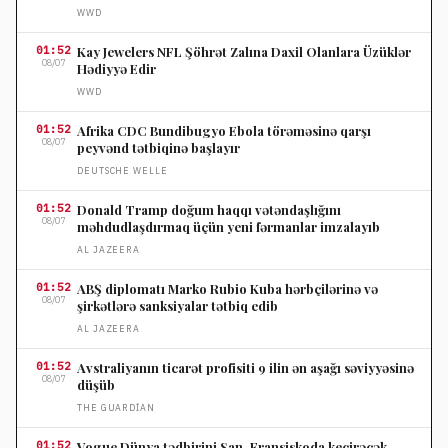
WWD
01:52
Kay Jewelers NFL Şöhrət Zalına Daxil Olanlara Üzüklər
08/07
Hədiyyə Edir
WWD
01:52
Afrika CDC Bundibugyo Ebola törəməsinə qarşı
08/07
peyvənd tətbiqinə başlayır
DEUTSCHE WELLE
01:52
Donald Tramp doğum haqqı vətəndaşlığını
08/07
məhdudlaşdırmaq üçün yeni fərmanlar imzalayıb
AL JAZEERA
01:52
ABŞ diplomatı Marko Rubio Kuba hərbçilərinə və
08/07
şirkətlərə sanksiyalar tətbiq edib
AL JAZEERA
01:52
Avstraliyanın ticarət profisiti 9 ilin ən aşağı səviyyəsinə
08/07
düşüb
THE GUARDIAN
01:52
Vogue Dünya tədbirini San-Fransiskoda keçirəcək