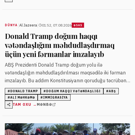
|
|
Al Jazeera
01:52, 07.08.2026
DÜNYA
ƏSAS
Donald Tramp doğum haqqı
vətəndaşlığını məhdudlaşdırmaq
üçün yeni fərmanlar imzalayıb
ABŞ Prezidenti Donald Tramp doğum yolu ilə
vətəndaşlığın məhdudlaşdırılması məqsədilə iki fərman
imzalayıb. Bu addım Konstitusiyanın qoruduğu təcrübənin
məhdudlaşdırılması yönündə əvvəlki cəhdlərin davamı
#
DONALD TRAMP
#
DOĞUM HAQQI VƏTƏNDAŞLIĞI
#
ABŞ
sayılır.
#
ALI MƏHKƏMƏ
#
IMMIGRASIYA
TAM OXU →
MƏNBƏ