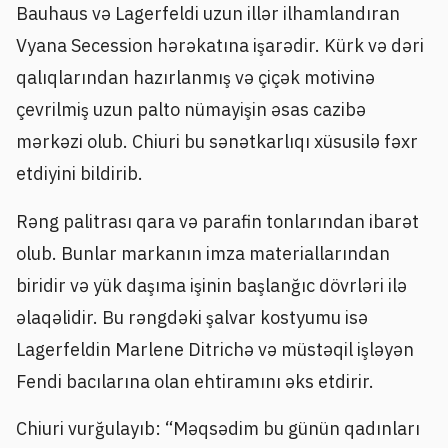
Bauhaus və Lagerfeldi uzun illər ilhamlandıran
Vyana Secession hərəkatına işarədir. Kürk və dəri
qalıqlarından hazırlanmış və çiçək motivinə
çevrilmiş uzun palto nümayişin əsas cazibə
mərkəzi olub. Chiuri bu sənətkarlıqı xüsusilə fəxr
etdiyini bildirib.
Rəng palitrası qara və parafin tonlarından ibarət
olub. Bunlar markanın imza materiallarından
biridir və yük daşıma işinin başlanğıc dövrləri ilə
əlaqəlidir. Bu rəngdəki şalvar kostyumu isə
Lagerfeldin Marlene Ditrichə və müstəqil işləyən
Fendi bacılarına olan ehtiramını əks etdirir.
Chiuri vurğulayıb: “Məqsədim bu günün qadınları