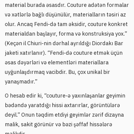
material burada əsasdır. Couture adətən formalar
və xətlərlə bağlı düşünülür, materialların təsiri az
olur. Ancaq Fendi-də tam əksidir, couture konkret
materialdan başlayır, forma və konstruksiya yox.”
(Keçən il Chiuri-nin dərhal ayrıldığı Diordakı Bar
jaketi xatırlanır). “Fendi-də couture etmək üçün
əsas dəyərləri və elementləri materiallara
uyğunlaşdırmaq vacibdir. Bu, çox unikal bir
yanaşmadır.”
O hesab edir ki, “couture-ə yaxınlaşanlar geyimin
bədəndə yaratdığı hissi axtarırlar, görüntülərə
deyil.” Onun təqdim etdiyi geyimlər zərif dizayna
malik, sakit görünür və bəzi şəffaf hissələrə
malikdir.