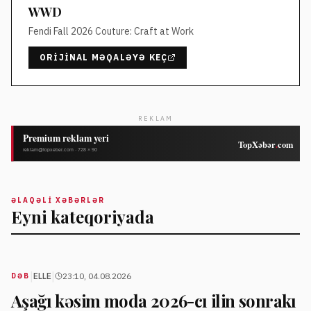
WWD
Fendi Fall 2026 Couture: Craft at Work
ORIJINAL MƏQALƏYƏ KEÇ
REKLAM
ƏLAQƏLI XƏBƏRLƏR
Eyni kateqoriyada
|
|
ELLE
23:10, 04.08.2026
DƏB
Aşağı kəsim moda 2026-cı ilin sonrakı