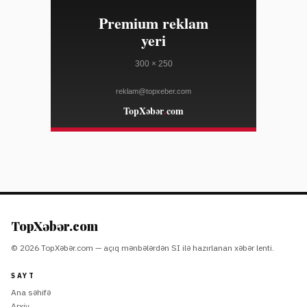
zəifliyinə görə dəyər itirib
WWD
23:10
Marko Rubio Hörmüz Boğazında Gömrük Sazişi üzrə
08/04
irəliləyişdən xəbər verib
WWD
23:10
Süni intellekt cins tədarük zənciri məlumatlarını daha
08/04
mürəkkəb edə bilər
WWD
23:10
"Open USD" bazara çıxdı, "Circle"ın bazar dəyərinə
08/04
zərbə vurdu — tərəfdaşlar isə "USDC"i dəstəkləyir
COINDESK
23:10
Lenovo "Legion Go S" cihazı SteamOS ilə ən ucuz
08/04
qiymətə endirilib
TopXəbər.com
THE VERGE
© 2026 TopXəbər.com — açıq mənbələrdən SI ilə hazırlanan xəbər lenti.
23:10
Aşağı kəsim moda 2026-cı ilin sonrakı kolleksiyalarında
08/04
əsas trenddir
SAYT
ELLE
Ana səhifə
Arxiv