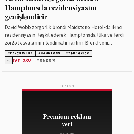
Hamptonsda rezidensiyasını
genişləndirir
David Webb zərgərlik brendi Maidstone Hotel-də ikinci
rezidensiyasını təşkil edərək Hamptonsda lüks və fərdi
zərgət əşyalarının təqdimatını artırır. Brend yeni
müştərilər üçün kəşf və şəxsi təcrübə imkanları yaradır.
#
DAVID WEBB
#
HAMPTONS
#
ZƏRGƏRLIK
TAM OXU →
MƏNBƏ
REKLAM