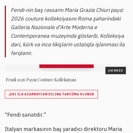
Fendi-nin baş rəssamı Maria Grazia Chiuri payız
2026 couture kolleksiyasını Roma şəhərindəki
Galleria Nazionale d’Arte Moderna e
Contemporanea muzeyində göstərib. Kolleksiya
dəri, kürk və incə tikişlərin ustalıqla işlənməsi ilə
fərqlənir.
QALEREYAYA BAX
68
şəkil
EMBED
Fendi 2026 Payız Couture Kolleksiyası
AI ILƏ AZƏRBAYCAN DILINƏ TƏRCÜMƏ OLUNUB
“Fendi sənətdir.”
İtalyan markasının baş yaradıcı direktoru Maria