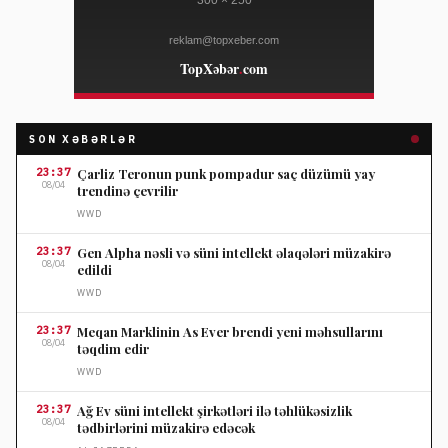
SON XƏBƏRLƏR
23:37
Çarliz Teronun punk pompadur saç düzümü yay
08/04
trendinə çevrilir
WWD
23:37
Gen Alpha nəsli və süni intellekt əlaqələri müzakirə
08/04
edildi
WWD
23:37
Meqan Marklinin As Ever brendi yeni məhsullarını
08/04
təqdim edir
WWD
23:37
Ağ Ev süni intellekt şirkətləri ilə təhlükəsizlik
08/04
tədbirlərini müzakirə edəcək