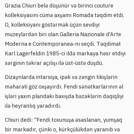
Grazia Chiuri belə düşünür və birinci couture
kolleksiyasını cümə axşamı Romada təqdim etdi.
O, kolleksiyanı göstərmək üçün sevdiyi
muzeylərdən biri olan Galleria Nazionale d’Arte
Moderna e Contemporanea-nı seçdi. Təqdimat
Karl Lagerfeldin 1985-ci ildə markaya həsr etdiyi
sərginin təkrar açılışı ilə üst-üstə düşdü.
Dizaynlarda intarsiya, ipək və zəngin tikişlərin
məharəti göz oxşayırdı. Fendi sənətkarlarının əl
işləri yaxın plandakı baxışda bəzəklərin dəqiqliyi
ilə heyranlıq yaradırdı.
Chiuri dedi: “Fendi toxunuşa əsaslanan, yumşaq
bir markadır, çünki o, kürkçülükdən yaranıb və