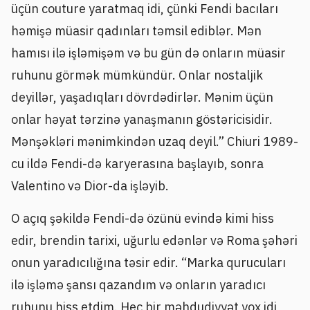
üçün couture yaratmaq idi, çünki Fendi bacıları
həmişə müasir qadınları təmsil ediblər. Mən
hamısı ilə işləmişəm və bu gün də onların müasir
ruhunu görmək mümkündür. Onlar nostaljik
deyillər, yaşadıqları dövrdədirlər. Mənim üçün
onlar həyat tərzinə yanaşmanın göstəricisidir.
Mənşəkləri mənimkindən uzaq deyil.” Chiuri 1989-
cu ildə Fendi-də karyerasına başlayıb, sonra
Valentino və Dior-da işləyib.
O açıq şəkildə Fendi-də özünü evində kimi hiss
edir, brendin tarixi, uğurlu edənlər və Roma şəhəri
onun yaradıcılığına təsir edir. “Marka qurucuları
ilə işləmə şansı qazandım və onların yaradıcı
ruhunu hiss etdim. Heç bir məhdudiyyət yox idi,