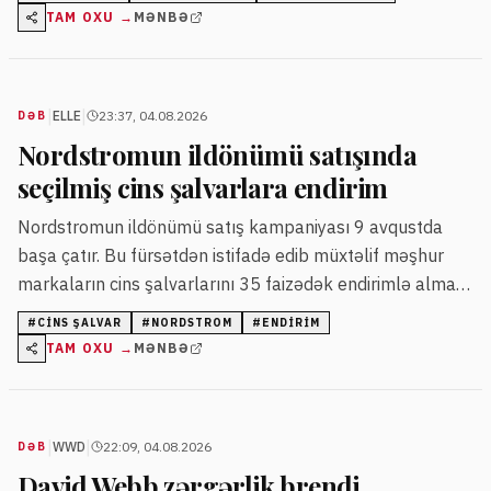
TAM OXU →
MƏNBƏ
|
|
ELLE
23:37, 04.08.2026
DƏB
Nordstromun ildönümü satışında
seçilmiş cins şalvarlara endirim
Nordstromun ildönümü satış kampaniyası 9 avqustda
başa çatır. Bu fürsətdən istifadə edib müxtəlif məşhur
markaların cins şalvarlarını 35 faizədək endirimlə almaq
mümkündür.
#
CINS ŞALVAR
#
NORDSTROM
#
ENDIRIM
TAM OXU →
MƏNBƏ
|
|
WWD
22:09, 04.08.2026
DƏB
David Webb zərgərlik brendi