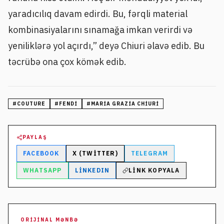
yaradıcılıq davam edirdi. Bu, fərqli material
kombinasiyalarını sınamağa imkan verirdi və
yeniliklərə yol açırdı,” deyə Chiuri əlavə edib. Bu
təcrübə ona çox kömək edib.
#
COUTURE
#
FENDI
#
MARIA GRAZIA CHIURI
PAYLAŞ
FACEBOOK
X (TWITTER)
TELEGRAM
WHATSAPP
LINKEDIN
LINK KOPYALA
ORIJINAL MƏNBƏ