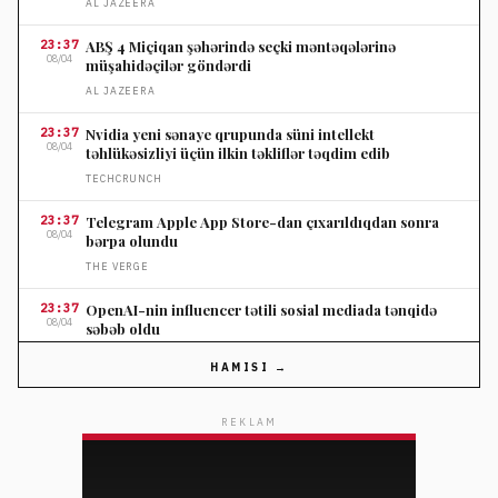
AL JAZEERA
23:37
ABŞ 4 Miçiqan şəhərində seçki məntəqələrinə
08/04
müşahidəçilər göndərdi
AL JAZEERA
23:37
Nvidia yeni sənaye qrupunda süni intellekt
08/04
təhlükəsizliyi üçün ilkin təkliflər təqdim edib
TECHCRUNCH
23:37
Telegram Apple App Store-dan çıxarıldıqdan sonra
08/04
bərpa olundu
THE VERGE
23:37
OpenAI-nin influencer tətili sosial mediada tənqidə
08/04
səbəb oldu
THE VERGE
HAMISI →
23:37
Nordstromun ildönümü satışında seçilmiş cins
08/04
şalvarlara endirim
REKLAM
ELLE
23:10
Salvatore Ferragamo səhm qiyməti Amerika satışları
08/04