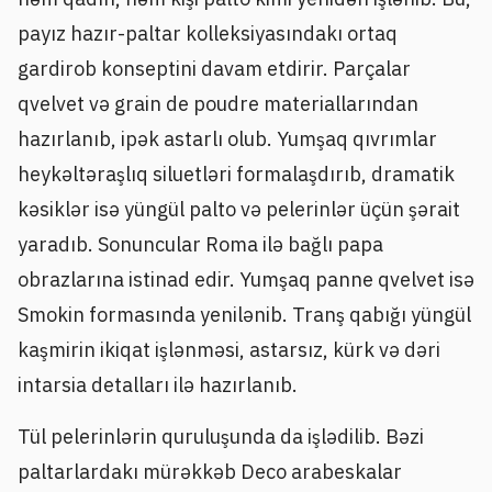
payız hazır-paltar kolleksiyasındakı ortaq
gardirob konseptini davam etdirir. Parçalar
qvelvet və grain de poudre materiallarından
hazırlanıb, ipək astarlı olub. Yumşaq qıvrımlar
heykəltəraşlıq siluetləri formalaşdırıb, dramatik
kəsiklər isə yüngül palto və pelerinlər üçün şərait
yaradıb. Sonuncular Roma ilə bağlı papa
obrazlarına istinad edir. Yumşaq panne qvelvet isə
Smokin formasında yenilənib. Tranş qabığı yüngül
kaşmirin ikiqat işlənməsi, astarsız, kürk və dəri
intarsia detalları ilə hazırlanıb.
Tül pelerinlərin quruluşunda da işlədilib. Bəzi
paltarlardakı mürəkkəb Deco arabeskalar