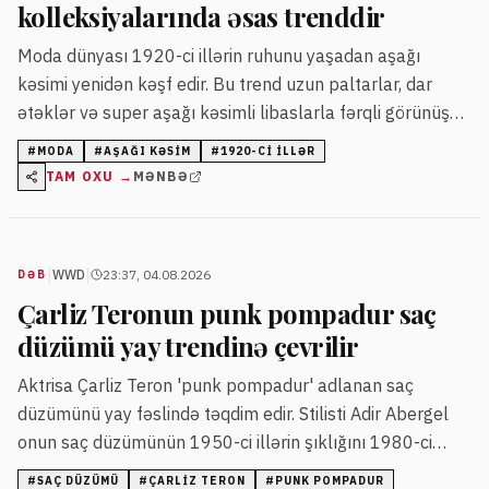
kolleksiyalarında əsas trenddir
Moda dünyası 1920-ci illərin ruhunu yaşadan aşağı
kəsimi yenidən kəşf edir. Bu trend uzun paltarlar, dar
ətəklər və super aşağı kəsimli libaslarla fərqli görünüş
yaradır.
#
MODA
#
AŞAĞI KƏSIM
#
1920-CI ILLƏR
TAM OXU →
MƏNBƏ
|
|
WWD
23:37, 04.08.2026
DƏB
Çarliz Teronun punk pompadur saç
düzümü yay trendinə çevrilir
Aktrisa Çarliz Teron 'punk pompadur' adlanan saç
düzümünü yay fəslində təqdim edir. Stilisti Adir Abergel
onun saç düzümünün 1950-ci illərin şıklığını 1980-ci
illərin ruhu ilə vəhdət etdiyini bildirib.
#
SAÇ DÜZÜMÜ
#
ÇARLIZ TERON
#
PUNK POMPADUR