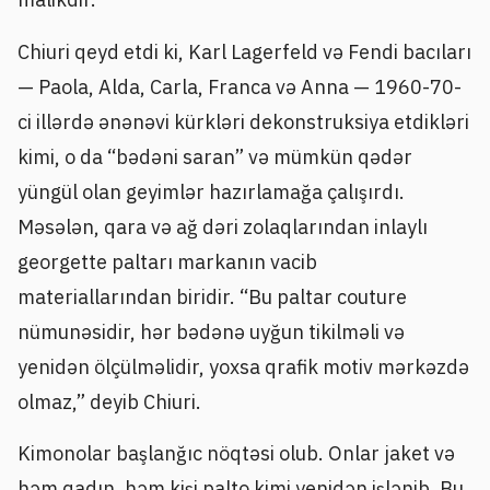
Chiuri qeyd etdi ki, Karl Lagerfeld və Fendi bacıları
— Paola, Alda, Carla, Franca və Anna — 1960-70-
ci illərdə ənənəvi kürkləri dekonstruksiya etdikləri
kimi, o da “bədəni saran” və mümkün qədər
yüngül olan geyimlər hazırlamağa çalışırdı.
Məsələn, qara və ağ dəri zolaqlarından inlaylı
georgette paltarı markanın vacib
materiallarından biridir. “Bu paltar couture
nümunəsidir, hər bədənə uyğun tikilməli və
yenidən ölçülməlidir, yoxsa qrafik motiv mərkəzdə
olmaz,” deyib Chiuri.
Kimonolar başlanğıc nöqtəsi olub. Onlar jaket və
həm qadın, həm kişi palto kimi yenidən işlənib. Bu,