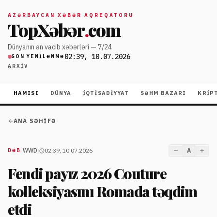
AZƏRBAYCAN XƏBƏR AQREQATORU
TopXəbər
.
com
Dünyanın ən vacib xəbərləri — 7/24
02:39, 10.07.2026
SON YENILƏNMƏ
ARXIV
HAMISI
DÜNYA
İQTISADIYYAT
SƏHM BAZARI
KRIP
ANA SƏHIFƏ
|
WWD
|
02:39, 10.07.2026
A
DƏB
Fendi payız 2026 Couture
kolleksiyasını Romada təqdim
etdi