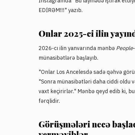
Instagramda "Bu layihədə iştirak et
EDİRƏM!!!" yazıb.
Onlar 2025-ci ilin yayı
2026-cı ilin yanvarında mənbə
People
münasibətlərə başlayıb.
"Onlar Los Ancelesdə sadə qəhvə görü
"Sonra münasibətləri daha ciddi oldu v
vaxt keçirirlər." Mənbə qeyd edib ki, 
fərqlidir.
Görüşmələri necə başla
verməyiblər