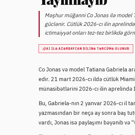
Məşhur müğənni Co Jonas ilə model Ta
güclənir. Cütlük 2026-cı ilin aprelin
ictimaiyyət onları tez-tez birlikdə gö
AI ILƏ AZƏRBAYCAN DILINƏ TƏRCÜMƏ OLUNUB
Co Jonas və model Tatiana Gabriela ar
edir. 21 mart 2026-cı ildə cütlük Miam
münasibətlərini 2026-cı ilin aprelində
Bu, Gabriela-nın 2 yanvar 2026-cı il ta
yazmasından bir neçə ay sonra baş tutub
vardı, Jonas isə paylaşımı bəyənib və “