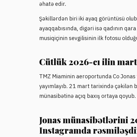
əhatə edir.
Şəkillərdən biri iki ayaq görüntüsü olu
ayaqqabısında, digəri isə qadının qar
musiqiçinin sevgilisinin ilk fotosu oldu
Cütlük 2026-cı ilin mart
TMZ Miaminin aeroportunda Co Jonas və
yayımlayıb. 21 mart tarixində çəkilən 
münasibətinə açıq baxış ortaya qoyub.
Jonas münasibətlərini 20
Instagramda rəsmiləşdi