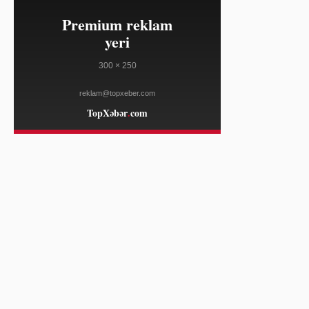
ELLE
23:10
Salvatore Ferragamo səhm qiyməti
08/04
Amerika satışları zəifliyinə görə
dəyər itirib
WWD
23:10
Marko Rubio Hörmüz Boğazında
08/04
Gömrük Sazişi üzrə irəliləyişdən
xəbər verib
WWD
23:10
Süni intellekt cins tədarük zənciri
08/04
məlumatlarını daha mürəkkəb edə
bilər
WWD
23:10
"Open USD" bazara çıxdı, "Circle"ın
08/04
bazar dəyərinə zərbə vurdu —
tərəfdaşlar isə "USDC"i dəstəkləyir
COINDESK
23:10
Lenovo "Legion Go S" cihazı
08/04
SteamOS ilə ən ucuz qiymətə