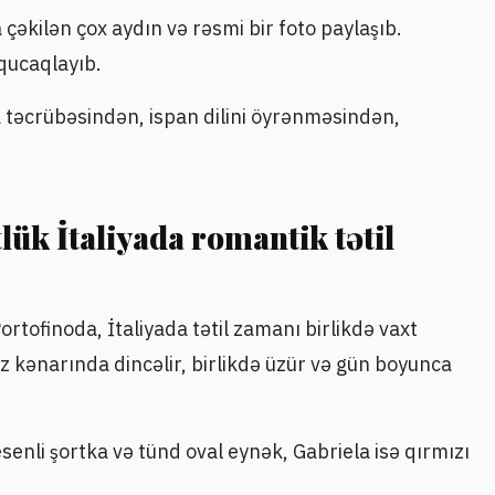
çəkilən çox aydın və rəsmi bir foto paylaşıb.
qucaqlayıb.
təcrübəsindən, ispan dilini öyrənməsindən,
lük İtaliyada romantik tətil
ortofinoda, İtaliyada tətil zamanı birlikdə vaxt
uz kənarında dincəlir, birlikdə üzür və gün boyunca
senli şortka və tünd oval eynək, Gabriela isə qırmızı