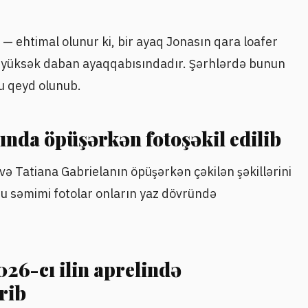
b — ehtimal olunur ki, bir ayaq Jonasın qara loafer
a yüksək daban ayaqqabısındadır. Şərhlərdə bunun
ğu qeyd olunub.
ında öpüşərkən fotoşəkil edilib
 Tatiana Gabrielanın öpüşərkən çəkilən şəkillərini
bu səmimi fotolar onların yaz dövründə
26-cı ilin aprelində
rib