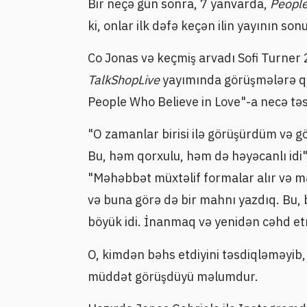
Bir neçə gün sonra, 7 yanvarda,
Peopl
ki, onlar ilk dəfə keçən ilin yayının so
Co Jonas və keçmiş arvadı Sofi Turner 
TalkShopLive
yayımında görüşmələrə q
People Who Believe in Love"-a necə tə
"O zamanlar birisi ilə görüşürdüm və 
Bu, həm qorxulu, həm də həyəcanlı idi"
"Məhəbbət müxtəlif formalar alır və m
və buna görə də bir mahnı yazdıq. Bu,
böyük idi. İnanmaq və yenidən cəhd e
O, kimdən bəhs etdiyini təsdiqləməyib,
müddət görüşdüyü məlumdur.