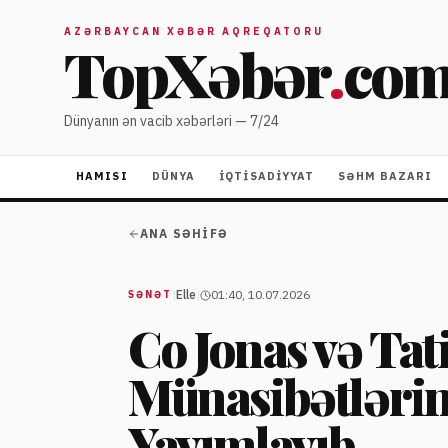
AZƏRBAYCAN XƏBƏR AQREQATORU
TopXəbər
.
co
Dünyanın ən vacib xəbərləri — 7/24
HAMISI
DÜNYA
İQTISADIYYAT
SƏHM BAZARI
ANA SƏHIFƏ
|
Elle
|
01:40, 10.07.2026
SƏNƏT
Co Jonas və Tat
Münasibətlərin
Yayımlayıb