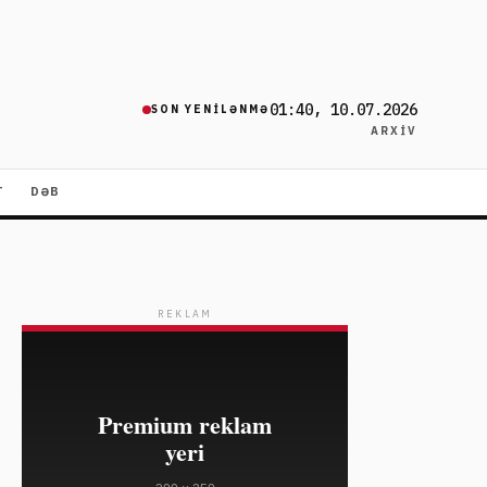
01:40, 10.07.2026
SON YENILƏNMƏ
ARXIV
T
DƏB
REKLAM