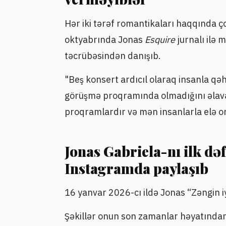
Hər iki tərəf romantikaları haqqında ç
oktyabrında Jonas
Esquire
jurnalı ilə
təcrübəsindən danışıb.
"Beş konsert ardıcıl olaraq insanla qəh
görüşmə proqramında olmadığını əlavə
proqramlardır və mən insanlarla elə o
Jonas Gabriela-nı ilk də
Instagramda paylaşıb
16 yanvar 2026-cı ildə Jonas “Zəngin i
Şəkillər onun son zamanlar həyatından,