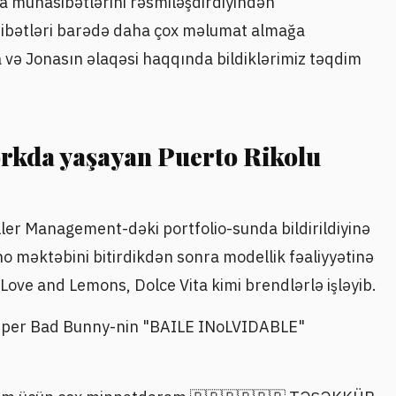
a münasibətlərini rəsmiləşdirdiyindən
sibətləri barədə daha çox məlumat almağa
 və Jonasın əlaqəsi haqqında bildiklərimiz təqdim
orkda yaşayan Puerto Rikolu
ller Management-dəki portfolio-sunda bildirildiyinə
no məktəbini bitirdikdən sonra modellik fəaliyyətinə
Love and Lemons, Dolce Vita kimi brendlərlə işləyib.
 reper Bad Bunny-nin "BAILE INoLVIDABLE"