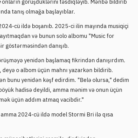
e
onların görüşdüklərini təsdiqləyib. Mənbə bildirib
nunda tanış olmağa başlayıblar.
2024-cü ildə boşanıb. 2025-ci ilin mayında musiqiçi
ayıtmaqdan və bunun solo albomu "Music for
sir göstərməsindən danışıb.
görüşməyə yenidən başlamaq fikrindən danışırdım.
, deyə o albom üçün mahnı yazarkən bildirib.
ən bunu yenidən kəşf edirdim. "Belə olursa," dedim
 böyük hadisə deyildi, amma mənim və onun üçün
tmək üçün addım atmaq vacibdir."
 amma 2024-cü ildə model Stormi Bri ilə qısa