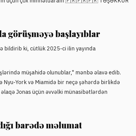
diyim üçün çox minnətdaram 🇵🇷🇵🇷🇵🇷 TƏŞƏKKÜR
nda görüşməyə başlayıblar
-ə bildirib ki, cütlük 2025-ci ilin yayında
şlərində müşahidə olunublar," mənbə əlavə edib.
ə Nyu-York və Miamidə bir neçə şəhərdə birlikdə
bu əlaqə Jonas üçün əvvəlki münasibətlərdən
dığı barədə məlumat