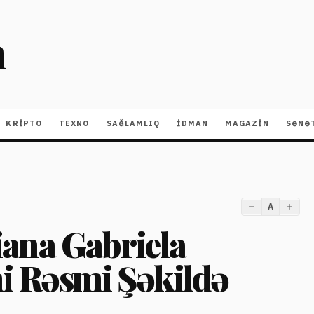
m
KRIPTO
TEXNO
SAĞLAMLIQ
İDMAN
MAGAZİN
SƏNƏ
A
iana Gabriela
i Rəsmi Şəkildə