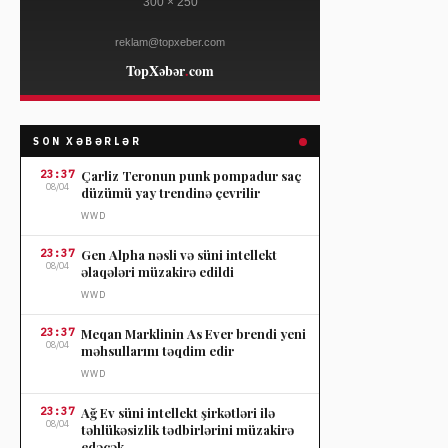
SON XƏBƏRLƏR
23:37
Çarliz Teronun punk pompadur saç
08/04
düzümü yay trendinə çevrilir
WWD
23:37
Gen Alpha nəsli və süni intellekt
08/04
əlaqələri müzakirə edildi
WWD
23:37
Meqan Marklinin As Ever brendi yeni
08/04
məhsullarını təqdim edir
WWD
23:37
Ağ Ev süni intellekt şirkətləri ilə
08/04
təhlükəsizlik tədbirlərini müzakirə
edəcək