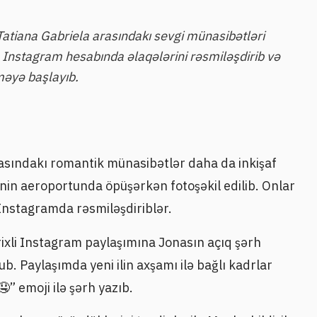
tiana Gabriela arasındakı sevgi münasibətləri
də Instagram hesabında əlaqələrini rəsmiləşdirib və
rməyə başlayıb.
asındakı romantik münasibətlər daha da inkişaf
inin aeroportunda öpüşərkən fotoşəkil edilib. Onlar
 Instagramda rəsmiləşdiriblər.
rixli Instagram paylaşımına Jonasın açıq şərh
. Paylaşımda yeni ilin axşamı ilə bağlı kadrlar
” emoji ilə şərh yazıb.