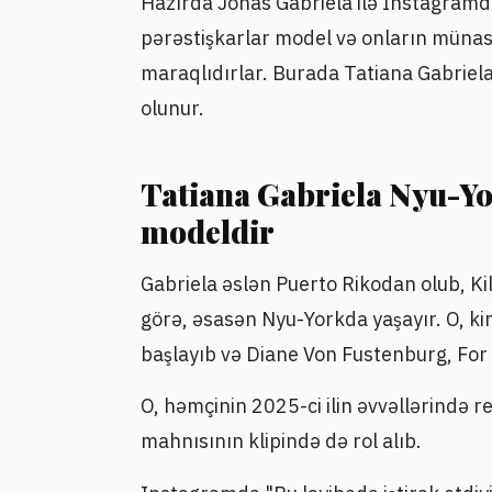
Hazırda Jonas Gabriela ilə Instagramd
pərəstişkarlar model və onların müna
maraqlıdırlar. Burada Tatiana Gabriela
olunur.
Tatiana Gabriela Nyu-Y
modeldir
Gabriela əslən Puerto Rikodan olub, Ki
görə, əsasən Nyu-Yorkda yaşayır. O, ki
başlayıb və Diane Von Fustenburg, For 
O, həmçinin 2025-ci ilin əvvəllərində
mahnısının klipində də rol alıb.