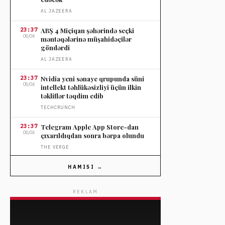
AL JAZEERA
23:37
ABŞ 4 Miçiqan şəhərində seçki
08/04
məntəqələrinə müşahidəçilər
göndərdi
AL JAZEERA
23:37
Nvidia yeni sənaye qrupunda süni
08/04
intellekt təhlükəsizliyi üçün ilkin
təkliflər təqdim edib
TECHCRUNCH
23:37
Telegram Apple App Store-dan
08/04
çıxarıldıqdan sonra bərpa olundu
THE VERGE
23:37
OpenAI-nin influencer tətili sosial
HAMISI →
08/04
mediada tənqidə səbəb oldu
THE VERGE
REKLAM
23:37
Nordstromun ildönümü satışında
08/04
seçilmiş cins şalvarlara endirim