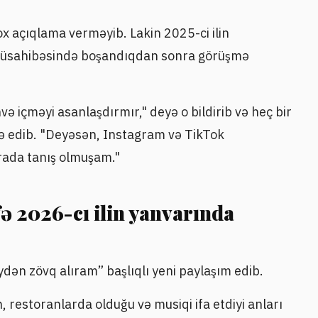
ox açıqlama verməyib. Lakin 2025-ci ilin
 müsahibəsində boşandıqdan sonra görüşmə
və içməyi asanlaşdırmır," deyə o bildirib və heç bir
 edib. "Deyəsən, Instagram və TikTok
rada tanış olmuşam."
fə 2026-cı ilin yanvarında
ydən zövq alıram” başlıqlı yeni paylaşım edib.
 restoranlarda olduğu və musiqi ifa etdiyi anları