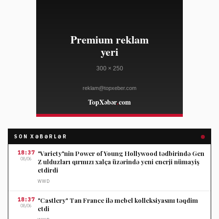
SON XƏBƏRLƏR
18:37
"Variety"nin Power of Young Hollywood tədbirində Gen
08/06
Z ulduzları qırmızı xalça üzərində yeni enerji nümayiş
etdirdi
WWD
18:37
"Castlery" Tan France ilə mebel kolleksiyasını təqdim
08/06
etdi