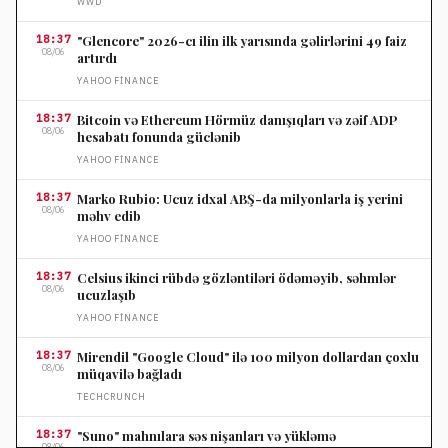
WWD
18:37
"Glencore" 2026-cı ilin ilk yarısında gəlirlərini 49 faiz
08/06
artırdı
YAHOO FINANCE
18:37
Bitcoin və Ethereum Hörmüz danışıqları və zəif ADP
08/06
hesabatı fonunda güclənib
YAHOO FINANCE
18:37
Marko Rubio: Ucuz idxal ABŞ-da milyonlarla iş yerini
08/06
məhv edib
YAHOO FINANCE
18:37
Celsius ikinci rübdə gözləntiləri ödəməyib, səhmlər
08/06
ucuzlaşıb
YAHOO FINANCE
18:37
Mirendil "Google Cloud" ilə 100 milyon dollardan çoxlu
08/06
müqavilə bağladı
TECHCRUNCH
18:37
"Suno" mahnılara səs nişanları və yükləmə
08/06