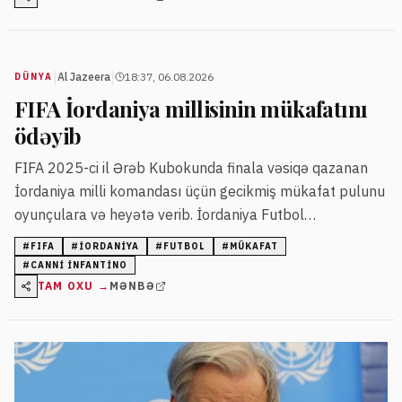
|
|
Al Jazeera
18:37, 06.08.2026
DÜNYA
FIFA İordaniya millisinin mükafatını
ödəyib
FIFA 2025-ci il Ərəb Kubokunda finala vəsiqə qazanan
İordaniya milli komandası üçün gecikmiş mükafat pulunu
oyunçulara və heyətə verib. İordaniya Futbol
Federasiyasının rəhbəri Şahzadə Ali bin Hüseyn əvvəlcə
#
FIFA
#
İORDANIYA
#
FUTBOL
#
MÜKAFAT
FIFA-nı şantajda ittiham etmişdi.
#
CANNI İNFANTINO
TAM OXU →
MƏNBƏ