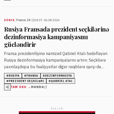
|
|
France 24
18:37, 06.08.2026
DÜNYA
Rusiya Fransada prezident seçkilərinə
dezinformasiya kampaniyasını
gücləndirir
Fransa prezidentliyinə namizəd Qabriel Atalı hədəfləyən
Rusiya dezinformasiya kampaniyalarını artırır. Seçkilərə
yaxınlaşdıqca bu fəaliyyətlər digər rəqiblərə qarşı da
davam edir.
#
RUSIYA
#
FRANSA
#
DEZINFORMASIYA
#
PREZIDENT SEÇKILƏRI
#
QABRIEL ATAL
TAM OXU →
MƏNBƏ
REKLAM