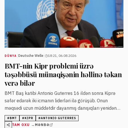
|
|
Deutsche Welle
18:21, 06.08.2026
DÜNYA
BMT-nin Kipr problemi üzrə
təşəbbüsü münaqişənin həllinə təkan
verə bilər
BMT Baş katibi Antonio Guterres 16 ildən sonra Kiprə
səfər edərək iki icmanın liderləri ilə görüşüb. Onun
məqsədi uzun müddətdir dayanmış danışıqları yenidən
başlatmaqdır.
#
BMT
#
KIPR
#
ANTONIO GUTERRES
TAM OXU →
MƏNBƏ