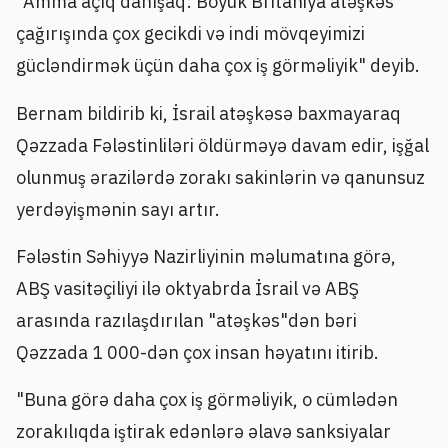
"Amma açıq danışaq: Böyük Britaniya atəşkəs
çağırışında çox gecikdi və indi mövqeyimizi
gücləndirmək üçün daha çox iş görməliyik" deyib.
Bernam bildirib ki, İsrail atəşkəsə baxmayaraq
Qəzzada Fələstinliləri öldürməyə davam edir, işğal
olunmuş ərazilərdə zorakı sakinlərin və qanunsuz
yerdəyişmənin sayı artır.
Fələstin Səhiyyə Nazirliyinin məlumatına görə,
ABŞ vasitəçiliyi ilə oktyabrda İsrail və ABŞ
arasında razılaşdırılan "atəşkəs"dən bəri
Qəzzada 1 000-dən çox insan həyatını itirib.
"Buna görə daha çox iş görməliyik, o cümlədən
zorakılıqda iştirak edənlərə əlavə sanksiyalar