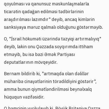
qoyulması və qanunsuz məskunlaşmalarla
ticarətin qadağan edilməsi tədbirlərinin
araşdırılması lazımdır" deyib, ancaq kimlərin
sanksiyaya məruz qalmalı olduğunu göstərməyib.
O, "İsrail hökuməti üzərində təzyiqi artırmalıyıq"
deyib, lakin onu Qəzzada soyqırımda ittiham
etməyib, bu isə bəzi Əmək Partiyası
deputatlarının mövqeyidir.
Bernam bildirib ki, "artmaqda olan dəlillər
müharibə cinayətlərinin törədildiyini göstərir",
amma bunun qiymətləndirilməsi beynəlxalq
hüququn vəzifəsidir.
O həmçinin vurğulayıb ki, Böyük Britaniya Qəzza