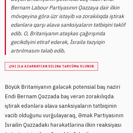
Bernam Labour Partiyasının Qəzzaya dair ilkin
mövqeyinə görə üzr istəyib və zorakılıqda iştirak
edənlərə qarşı əlavə sanksiyaların tətbiqini təklif
edib. O, Britaniyanın atəşkəs çağırışında
gecikdiyini etiraf edərək, İsrailə təzyiqin
artırılmasını tələb edib.
AI ILƏ AZƏRBAYCAN DILINƏ TƏRCÜMƏ OLUNUB
Böyük Britaniyanın gələcək potensial baş naziri
Endi Bernam Qəzzada baş verən zorakılıqda
iştirak edənlərə əlavə sanksiyaların tətbiqinin
vacib olduğunu vurğulayaraq, Əmək Partiyasının
İsrailin Qəzzadakı hərəkətlərinə ilkin reaksiyası