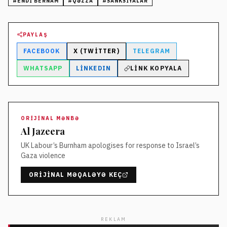
#
ENDI BERNAM
#
QƏZZA
#
SANKSIYALAR
PAYLAŞ
FACEBOOK
X (TWITTER)
TELEGRAM
WHATSAPP
LINKEDIN
LINK KOPYALA
ORIJINAL MƏNBƏ
Al Jazeera
UK Labour’s Burnham apologises for response to Israel’s
Gaza violence
ORIJINAL MƏQALƏYƏ KEÇ
REKLAM