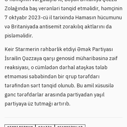
Zolağında baş verənləri tənqid etməlidir, həmçinin
7 oktyabr 2023-cü il tarixində Hamasın hücumunu
və Britaniyada antisemit zorakılıq aktlarını da
pisləməlidir.
Keir Starmerin rəhbərlik etdiyi Əmək Partiyası
İsrailin Qəzzaya qarşı genosid müharibəsinə zəif
reaksiyası, o cümlədən dərhal atəşkəs tələb
etməməsi səbəbindən bir qrup tərəfdarı
tərəfindən sərt tənqid olunub. Bu amil xüsusilə
gənc tərəfdarlar arasında partiyadan yaşıl
partiyaya üz tutmağı artırıb.