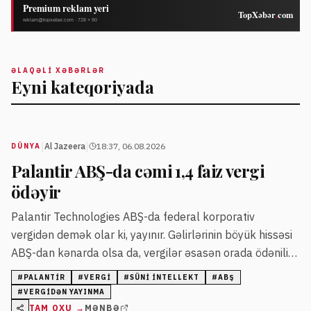
ƏLAQƏLI XƏBƏRLƏR
Eyni kateqoriyada
|
|
Al Jazeera
18:37, 06.08.2026
DÜNYA
Palantir ABŞ-da cəmi 1,4 faiz vergi
ödəyir
Palantir Technologies ABŞ-da federal korporativ
vergidən demək olar ki, yayınır. Gəlirlərinin böyük hissəsi
ABŞ-dan kənarda olsa da, vergilər əsasən orada ödənilir.
Ümumi vergi nisbəti 1,4 faiz təşkil edir.
#
PALANTIR
#
VERGI
#
SÜNI INTELLEKT
#
ABŞ
#
VERGIDƏN YAYINMA
TAM OXU →
MƏNBƏ