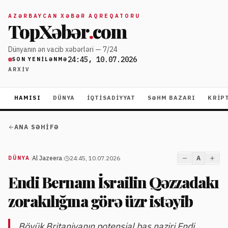
AZƏRBAYCAN XƏBƏR AQREQATORU
TopXəbər
.
com
Dünyanın ən vacib xəbərləri — 7/24
24:45, 10.07.2026
SON YENILƏNMƏ
ARXIV
HAMISI
DÜNYA
İQTISADIYYAT
SƏHM BAZARI
KRIP
ANA SƏHIFƏ
|
Al Jazeera
|
24:45, 10.07.2026
A
DÜNYA
Endi Bernam İsrailin Qəzzadakı
zorakılığına görə üzr istəyib
Böyük Britaniyanın potensial baş naziri Endi