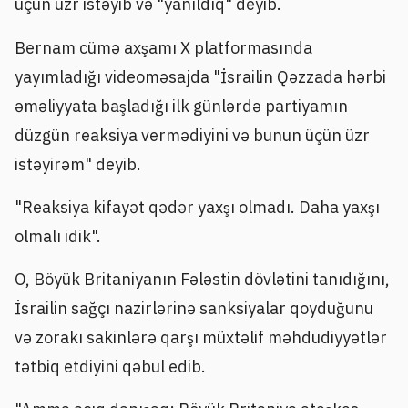
üçün üzr istəyib və "yanıldıq" deyib.
Bernam cümə axşamı X platformasında
yayımladığı videoməsajda "İsrailin Qəzzada hərbi
əməliyyata başladığı ilk günlərdə partiyamın
düzgün reaksiya vermədiyini və bunun üçün üzr
istəyirəm" deyib.
"Reaksiya kifayət qədər yaxşı olmadı. Daha yaxşı
olmalı idik".
O, Böyük Britaniyanın Fələstin dövlətini tanıdığını,
İsrailin sağçı nazirlərinə sanksiyalar qoyduğunu
və zorakı sakinlərə qarşı müxtəlif məhdudiyyətlər
tətbiq etdiyini qəbul edib.