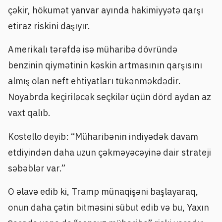
çəkir, hökumət yanvar ayında hakimiyyətə qarşı
etiraz riskini daşıyır.
Amerikalı tərəfdə isə müharibə dövründə
benzinin qiymətinin kəskin artmasının qarşısını
almış olan neft ehtiyatları tükənməkdədir.
Noyabrda keçiriləcək seçkilər üçün dörd aydan az
vaxt qalıb.
Kostello deyib: “Müharibənin indiyədək davam
etdiyindən daha uzun çəkməyəcəyinə dair strateji
səbəblər var.”
O əlavə edib ki, Tramp münaqişəni başlayaraq,
onun daha çətin bitməsini sübut edib və bu, Yaxın