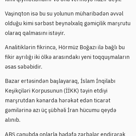
Vaşinqton isə bu su yolunun müharibədən əvvəl
olduğu kimi sərbəst beynəlxalq gəmiçilik marşrutu
olaraq qalmasını istəyir.
Analitiklərin fikrincə, Hörmüz Boğazı ilə bağlı bu
fikir ayrılığı iki ölkə arasındakı yeni toqquşmaların
əsas səbəbidir.
Bazar ertəsindən başlayaraq, İslam İnqilabı
Keşikçiləri Korpusunun (İİKK) təyin etdiyi
marşrutdan kənarda hərəkət edən ticarət
gəmilərinə azı üç şübhəli İran hücumu qeydə
alınıb.
ABŞ cənubda onlarla hədəfə zərbələr endirərək