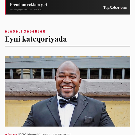
ƏLAQƏLI XƏBƏRLƏR
Eyni kateqoriyada
BBC News
04:11, 10.08.2026