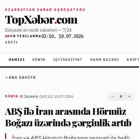
AZƏRBAYCAN XƏBƏR AQREQATORU
TopXəbər
.
com
Dünyanın ən vacib xəbərləri — 7/24
02:10, 10.07.2026
SON YENILƏNMƏ
ARXIV
HAMISI
DÜNYA
İQTISADIYYAT
SƏHM BAZARI
KRIP
ANA SƏHIFƏ
|
Al Jazeera
|
02:10, 10.07.2026
A
DÜNYA
ABŞ ilə İran arasında Hörmüz
Boğazı üzərində gərginlik artıb
İran və ABŞ Hörmüz Boğazının nəzarəti ilə bağlı