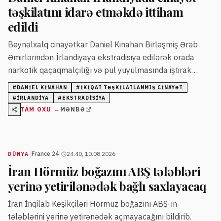
təşkilatını idarə etməkdə ittiham
edildi
Beynəlxalq cinayətkar Daniel Kinahan Birləşmiş Ərəb
Əmirlərindən İrlandiyaya ekstradisiya edilərək orada
narkotik qaçaqmalçılığı və pul yuyulmasında iştirak
etməkdə ittiham olunub.
#
DANIEL KINAHAN
#
IKIQAT TƏŞKILATLANMIŞ CINAYƏT
#
İRLANDIYA
#
EKSTRADISIYA
TAM OXU →
MƏNBƏ
|
|
France 24
24:40, 10.08.2026
DÜNYA
İran Hörmüz boğazını ABŞ tələbləri
yerinə yetirilənədək bağlı saxlayacaq
İran İnqilab Keşikçiləri Hörmüz boğazını ABŞ-ın
tələblərini yerinə yetirənədək açmayacağını bildirib.