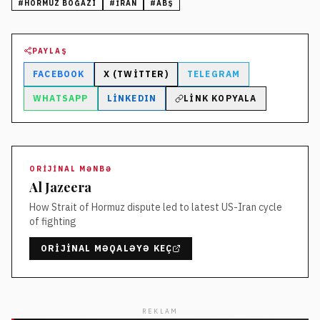
#
HÖRMÜZ BOĞAZI
#
İRAN
#
ABŞ
PAYLAŞ
FACEBOOK
X (TWITTER)
TELEGRAM
WHATSAPP
LINKEDIN
LINK KOPYALA
ORIJINAL MƏNBƏ
Al Jazeera
How Strait of Hormuz dispute led to latest US-Iran cycle
of fighting
ORIJINAL MƏQALƏYƏ KEÇ
REKLAM