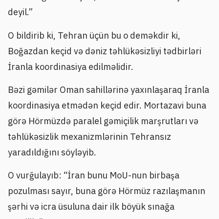
deyil.”
O bildirib ki, Tehran üçün bu o deməkdir ki,
Boğazdan keçid və dəniz təhlükəsizliyi tədbirləri
İranla koordinasiya edilməlidir.
Bəzi gəmilər Oman sahillərinə yaxınlaşaraq İranla
koordinasiya etmədən keçid edir. Mortazavi buna
görə Hörmüzdə paralel gəmiçilik marşrutları və
təhlükəsizlik mexanizmlərinin Tehransız
yaradıldığını söyləyib.
O vurğulayıb: “İran bunu MoU-nun birbaşa
pozulması sayır, buna görə Hörmüz razılaşmanın
şərhi və icra üsuluna dair ilk böyük sınağa