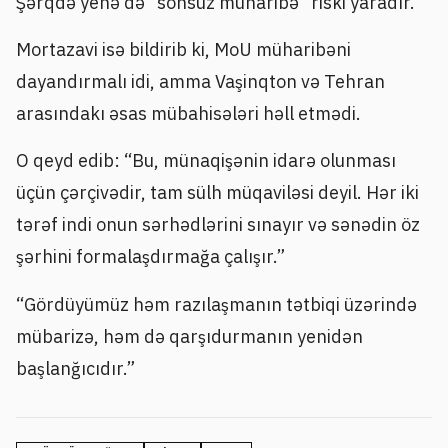
Şərqdə yenə də “sonsuz müharibə” riski yaradır.
Mortazavi isə bildirib ki, MoU müharibəni
dayandırmalı idi, amma Vaşinqton və Tehran
arasındakı əsas mübahisələri həll etmədi.
O qeyd edib: “Bu, münaqişənin idarə olunması
üçün çərçivədir, tam sülh müqaviləsi deyil. Hər iki
tərəf indi onun sərhədlərini sınayır və sənədin öz
şərhini formalaşdırmağa çalışır.”
“Gördüyümüz həm razılaşmanın tətbiqi üzərində
mübarizə, həm də qarşıdurmanın yenidən
başlanğıcıdır.”