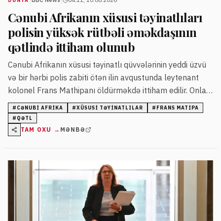
|
|
DÜNYA
Cənubi Afrikanın xüsusi təyinatlıları
polisin yüksək rütbəli əməkdaşının
qətlində ittiham olunub
Cənubi Afrikanın xüsusi təyinatlı qüvvələrinin yeddi üzvü
və bir hərbi polis zabiti ötən ilin avqustunda leytenant
kolonel Frans Mathipanı öldürməkdə ittiham edilir. Onlar
ittihamları rədd edir.
#
CƏNUBI AFRIKA
#
XÜSUSI TƏYINATLILAR
#
FRANS MATIPA
#
QƏTL
TAM OXU →
MƏNBƏ