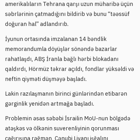
amerikalıların Tehrana qarşı uzun müharibə üçün
səbrlərinin çatmadığını bildirib və bunu “təəssüf
doğuran hal” adlandırıb.
İyunun ortasında imzalanan 14 bəndlik
memorandumla döyüşlər sönəndə bazarlar
rahatlaşdı, ABŞ İranla bağlı hərbi blokadanı
qaldırdı, Hörmüz təkrar açıldı, fondlar yüksəldi və
neftin qiyməti düşməyə başladı.
Lakin razılaşmanın birinci günlərindən etibarən
gərginlik yenidən artmağa başladı.
Problemin əsas səbəbi İsrailin MoU-nun bölgədə
atəşkəs və ölkənin suverenliyinin qorunması
çağırışına rəğmən, Cənubi Livanı işğalını