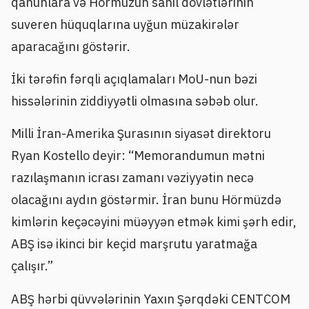
qanunlara və Hörmüzün sahil dövlətlərinin
suveren hüquqlarına uyğun müzakirələr
aparacağını göstərir.
İki tərəfin fərqli açıqlamaları MoU-nun bəzi
hissələrinin ziddiyyətli olmasına səbəb olur.
Milli İran-Amerika Şurasının siyasət direktoru
Ryan Kostello deyir: “Memorandumun mətni
razılaşmanın icrası zamanı vəziyyətin necə
olacağını aydın göstərmir. İran bunu Hörmüzdə
kimlərin keçəcəyini müəyyən etmək kimi şərh edir,
ABŞ isə ikinci bir keçid marşrutu yaratmağa
çalışır.”
ABŞ hərbi qüvvələrinin Yaxın Şərqdəki CENTCOM