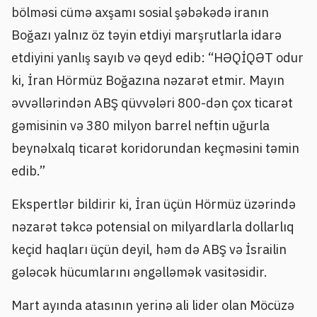
bölməsi cümə axşamı sosial şəbəkədə iranın
Boğazı yalnız öz təyin etdiyi marşrutlarla idarə
etdiyini yanlış sayıb və qeyd edib: “HƏQİQƏT odur
ki, İran Hörmüz Boğazına nəzarət etmir. Mayın
əvvəllərindən ABŞ qüvvələri 800-dən çox ticarət
gəmisinin və 380 milyon barrel neftin uğurla
beynəlxalq ticarət koridorundan keçməsini təmin
edib.”
Ekspertlər bildirir ki, İran üçün Hörmüz üzərində
nəzarət təkcə potensial on milyardlarla dollarlıq
keçid haqları üçün deyil, həm də ABŞ və İsrailin
gələcək hücumlarını əngəlləmək vasitəsidir.
Mart ayında atasının yerinə ali lider olan Möcüzə