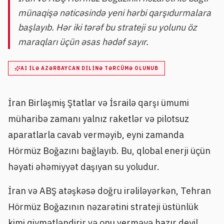
münaqişə nəticəsində yeni hərbi qarşıdurmalara
başlayıb. Hər iki tərəf bu strateji su yolunu öz
maraqları üçün əsas hədəf sayır.
AI ILƏ AZƏRBAYCAN DILINƏ TƏRCÜMƏ OLUNUB
İran Birləşmiş Ştatlar və İsrailə qarşı ümumi
müharibə zamanı yalnız raketlər və pilotsuz
aparatlarla cavab verməyib, eyni zamanda
Hörmüz Boğazını bağlayıb. Bu, qlobal enerji üçün
həyati əhəmiyyət daşıyan su yoludur.
İran və ABŞ atəşkəsə doğru irəliləyərkən, Tehran
Hörmüz Boğazının nəzarətini strateji üstünlük
kimi qiymətləndirir və onu verməyə hazır deyil.