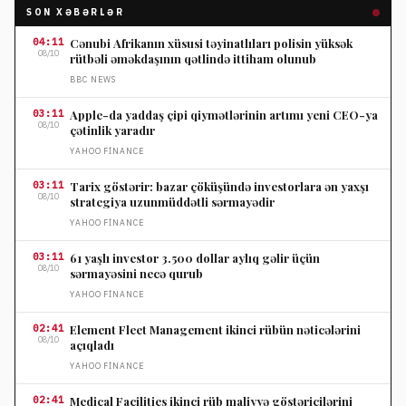
SON XƏBƏRLƏR
04:11
Cənubi Afrikanın xüsusi təyinatlıları polisin yüksək
08/10
rütbəli əməkdaşının qətlində ittiham olunub
BBC NEWS
03:11
Apple-da yaddaş çipi qiymətlərinin artımı yeni CEO-ya
08/10
çətinlik yaradır
YAHOO FINANCE
03:11
Tarix göstərir: bazar çöküşündə investorlara ən yaxşı
08/10
strategiya uzunmüddətli sərmayədir
YAHOO FINANCE
03:11
61 yaşlı investor 3.500 dollar aylıq gəlir üçün
08/10
sərmayəsini necə qurub
YAHOO FINANCE
02:41
Element Fleet Management ikinci rübün nəticələrini
08/10
açıqladı
YAHOO FINANCE
02:41
Medical Facilities ikinci rüb maliyyə göstəricilərini