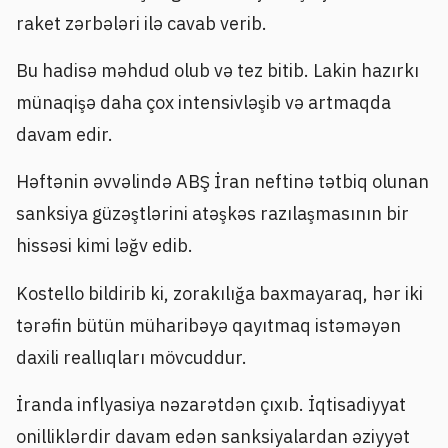
raket zərbələri ilə cavab verib.
Bu hadisə məhdud olub və tez bitib. Lakin hazırkı
münaqişə daha çox intensivləşib və artmaqda
davam edir.
Həftənin əvvəlində ABŞ İran neftinə tətbiq olunan
sanksiya güzəştlərini atəşkəs razılaşmasının bir
hissəsi kimi ləğv edib.
Kostello bildirib ki, zorakılığa baxmayaraq, hər iki
tərəfin bütün müharibəyə qayıtmaq istəməyən
daxili reallıqları mövcuddur.
İranda inflyasiya nəzarətdən çıxıb. İqtisadiyyat
onilliklərdir davam edən sanksiyalardan əziyyət