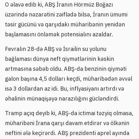
O əlavə edib ki, ABŞ İranın Hörmüz Boğazı
üzərində nəzarətini zəiflədə bilsə, İranın ümumi
təsir gücünü və qarşıdakı müharibənin yenidən
başlamasını önləmək potensialını azaldar.
Fevralın 28-də ABŞ və İsrailin su yolunu
bağlaması dünya neft qiymətlərinin kəskin
artmasına səbəb oldu. ABŞ-da benzinin qiyməti
galon başına 4,5 dolları keçdi, müharibədən əvvəl
isə 3 dollardan az idi. Bu, inflyasiyanı artırdı və
əhalinin münaqişəyə narazılığını gücləndirdi.
Tramp açıq deyib ki, ABŞ-da ictimai təzyiq olmasa,
müharibəni İrana qarşı davam etdirər və ölkənin
neftini ələ keçirərdi. ABŞ prezidenti aprel ayında