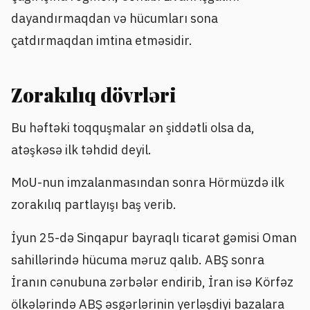
dayandırmaqdan və hücumları sona
çatdırmaqdan imtina etməsidir.
Zorakılıq dövrləri
Bu həftəki toqquşmalar ən şiddətli olsa da,
atəşkəsə ilk təhdid deyil.
MoU-nun imzalanmasından sonra Hörmüzdə ilk
zorakılıq partlayışı baş verib.
İyun 25-də Sinqapur bayraqlı ticarət gəmisi Oman
sahillərində hücuma məruz qalıb. ABŞ sonra
İranın cənubuna zərbələr endirib, İran isə Körfəz
ölkələrində ABŞ əsgərlərinin yerləşdiyi bazalara