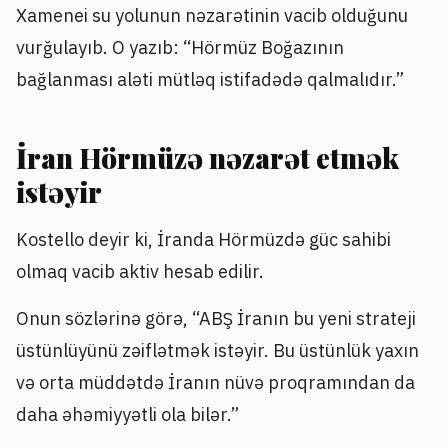
Xamenei su yolunun nəzarətinin vacib olduğunu
vurğulayıb. O yazıb: “Hörmüz Boğazının
bağlanması aləti mütləq istifadədə qalmalıdır.”
İran Hörmüzə nəzarət etmək
istəyir
Kostello deyir ki, İranda Hörmüzdə güc sahibi
olmaq vacib aktiv hesab edilir.
Onun sözlərinə görə, “ABŞ İranın bu yeni strateji
üstünlüyünü zəiflətmək istəyir. Bu üstünlük yaxın
və orta müddətdə İranın nüvə proqramından da
daha əhəmiyyətli ola bilər.”