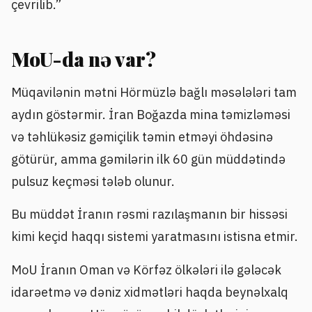
çevrilib.”
MoU-da nə var?
Müqavilənin mətni Hörmüzlə bağlı məsələləri tam
aydın göstərmir. İran Boğazda mina təmizləməsi
və təhlükəsiz gəmiçilik təmin etməyi öhdəsinə
götürür, amma gəmilərin ilk 60 gün müddətində
pulsuz keçməsi tələb olunur.
Bu müddət İranın rəsmi razılaşmanın bir hissəsi
kimi keçid haqqı sistemi yaratmasını istisna etmir.
MoU İranın Oman və Körfəz ölkələri ilə gələcək
idarəetmə və dəniz xidmətləri haqda beynəlxalq