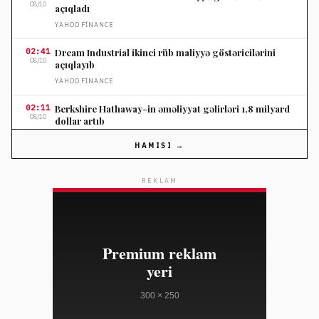
08/10
açıqladı
YAHOO FINANCE
02:41
Dream Industrial ikinci rüb maliyyə göstəricilərini
08/10
açıqlayıb
YAHOO FINANCE
02:11
Berkshire Hathaway-in əməliyyat gəlirləri 1,8 milyard
08/10
dollar artıb
YAHOO FINANCE
HAMISI →
02:11
Shopify səhm qiyməti optimist gəlir proqnozu ilə 30
08/10
faiz yüksəlib
REKLAM
YAHOO FINANCE
02:11
Suze Orman pensiya annuitetində səhv seçimin maliyyə
08/10
itkilərinə səbəb ola biləcəyini xəbərdar etdi
YAHOO FINANCE
02:11
IRA yığanların ən çox etdiyi 3 səhv və həlli yolları
08/10
YAHOO FINANCE