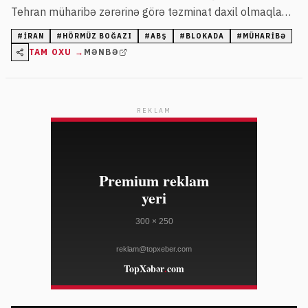
Tehran müharibə zərərinə görə təzminat daxil olmaqla
bir neçə şərt qoyub.
#
İRAN
#
HÖRMÜZ BOĞAZI
#
ABŞ
#
BLOKADA
#
MÜHARIBƏ
TAM OXU →
MƏNBƏ
REKLAM