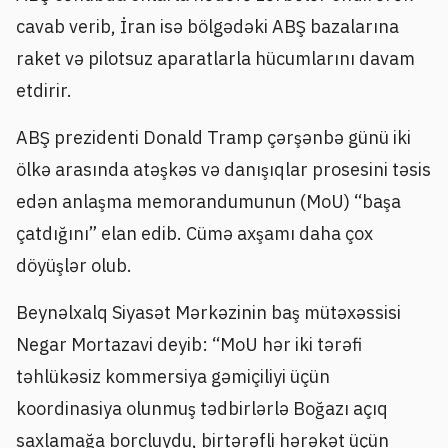
cavab verib, İran isə bölgədəki ABŞ bazalarına
raket və pilotsuz aparatlarla hücumlarını davam
etdirir.
ABŞ prezidenti Donald Tramp çərşənbə günü iki
ölkə arasında atəşkəs və danışıqlar prosesini təsis
edən anlaşma memorandumunun (MoU) “başa
çatdığını” elan edib. Cümə axşamı daha çox
döyüşlər olub.
Beynəlxalq Siyasət Mərkəzinin baş mütəxəssisi
Negar Mortazavi deyib: “MoU hər iki tərəfi
təhlükəsiz kommersiya gəmiçiliyi üçün
koordinasiya olunmuş tədbirlərlə Boğazı açıq
saxlamağa borcluydu, birtərəfli hərəkət üçün