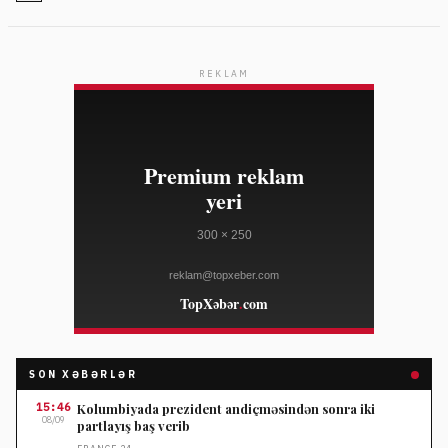
REKLAM
SON XƏBƏRLƏR
15:46
Kolumbiyada prezident andiçməsindən sonra iki
08/09
partlayış baş verib