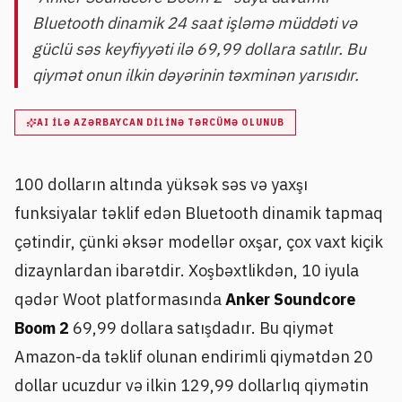
Bluetooth dinamik 24 saat işləmə müddəti və
güclü səs keyfiyyəti ilə 69,99 dollara satılır. Bu
qiymət onun ilkin dəyərinin təxminən yarısıdır.
AI ILƏ AZƏRBAYCAN DILINƏ TƏRCÜMƏ OLUNUB
100 dolların altında yüksək səs və yaxşı
funksiyalar təklif edən Bluetooth dinamik tapmaq
çətindir, çünki əksər modellər oxşar, çox vaxt kiçik
dizaynlardan ibarətdir. Xoşbəxtlikdən, 10 iyula
qədər Woot platformasında
Anker Soundcore
Boom 2
69,99 dollara satışdadır. Bu qiymət
Amazon-da təklif olunan endirimli qiymətdən 20
dollar ucuzdur və ilkin 129,99 dollarlıq qiymətin