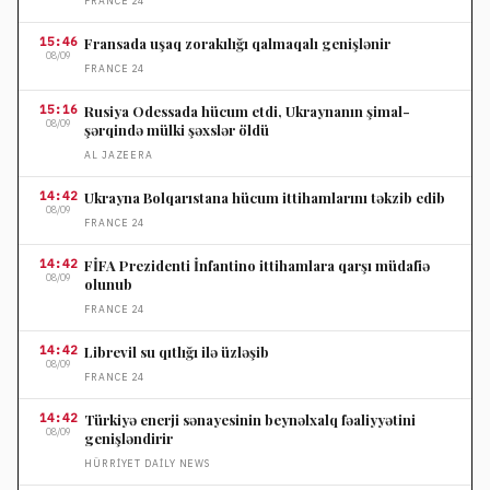
FRANCE 24
15:46
Fransada uşaq zorakılığı qalmaqalı genişlənir
08/09
FRANCE 24
15:16
Rusiya Odessada hücum etdi, Ukraynanın şimal-
08/09
şərqində mülki şəxslər öldü
AL JAZEERA
14:42
Ukrayna Bolqarıstana hücum ittihamlarını təkzib edib
08/09
FRANCE 24
14:42
FİFA Prezidenti İnfantino ittihamlara qarşı müdafiə
08/09
olunub
FRANCE 24
14:42
Librevil su qıtlığı ilə üzləşib
08/09
FRANCE 24
14:42
Türkiyə enerji sənayesinin beynəlxalq fəaliyyətini
08/09
genişləndirir
HÜRRIYET DAILY NEWS