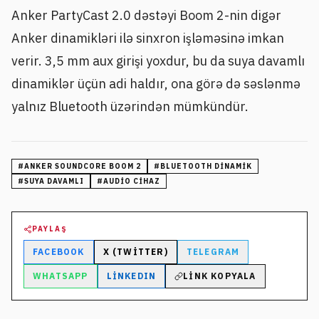
Anker PartyCast 2.0 dəstəyi Boom 2-nin digər
Anker dinamikləri ilə sinxron işləməsinə imkan
verir. 3,5 mm aux girişi yoxdur, bu da suya davamlı
dinamiklər üçün adi haldır, ona görə də səslənmə
yalnız Bluetooth üzərindən mümkündür.
#
ANKER SOUNDCORE BOOM 2
#
BLUETOOTH DINAMIK
#
SUYA DAVAMLI
#
AUDIO CIHAZ
PAYLAŞ
FACEBOOK
X (TWITTER)
TELEGRAM
WHATSAPP
LINKEDIN
LINK KOPYALA