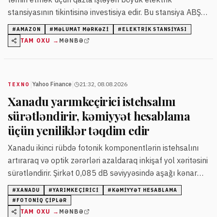
stansiyasının tikintisinə investisiya edir. Bu stansiya ABŞ-
da ən çox istixana qazı buraxanların arasında ola bilər.
#
AMAZON
#
MƏLUMAT MƏRKƏZI
#
ELEKTRIK STANSIYASI
TAM OXU →
MƏNBƏ
|
|
Yahoo Finance
21:32, 08.08.2026
TEXNO
Xanadu yarımkeçirici istehsalını
sürətləndirir, kəmiyyət hesablama
üçün yeniliklər təqdim edir
Xanadu ikinci rübdə fotonik komponentlərin istehsalını
artıraraq və optik zərərləri azaldaraq inkişaf yol xəritəsini
sürətləndirir. Şirkət 0,085 dB səviyyəsində aşağı kənar
birləşmə itkisinə nail olub və fabrikdən çıxış dövrünü
#
XANADU
#
YARIMKEÇIRICI
#
KƏMIYYƏT HESABLAMA
qısaldır.
#
FOTONIQ ÇIPLƏR
TAM OXU →
MƏNBƏ