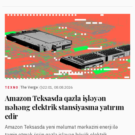
|
|
The Verge
22:01, 08.08.2026
TEXNO
Amazon Teksasda qazla işləyən
nəhəng elektrik stansiyasına yatırım
edir
Amazon Teksasda yeni məlumat mərkəzini enerji ilə
təmin etmək üçün qazla işləyən böyük elektrik