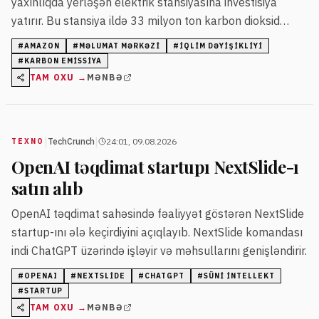
yaxınlıqda yerləşən elektrik stansiyasına investisiya
yatırır. Bu stansiya ildə 33 milyon ton karbon dioksid
buraxa bilər ki, bu, ABŞ-da ən yüksək göstəricidir.
#
AMAZON
#
MƏLUMAT MƏRKƏZI
#
IQLIM DƏYIŞIKLIYI
#
KARBON EMISSIYA
TAM OXU →
MƏNBƏ
|
|
TechCrunch
24:01, 09.08.2026
TEXNO
OpenAI təqdimat startupı NextSlide-ı
satın alıb
OpenAI təqdimat sahəsində fəaliyyət göstərən NextSlide
startup-ını ələ keçirdiyini açıqlayıb. NextSlide komandası
indi ChatGPT üzərində işləyir və məhsullarını genişləndirir.
#
OPENAI
#
NEXTSLIDE
#
CHATGPT
#
SÜNI INTELLEKT
#
STARTUP
TAM OXU →
MƏNBƏ