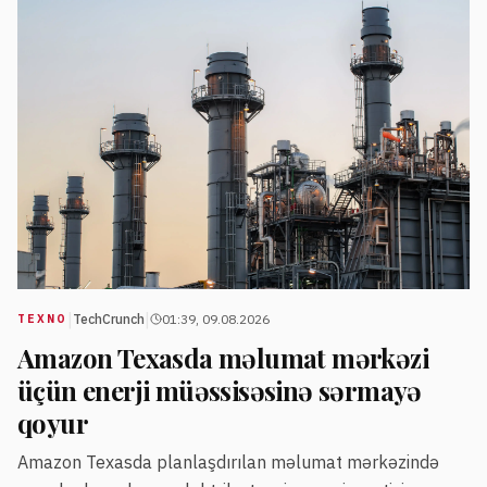
|
|
TechCrunch
01:39, 09.08.2026
TEXNO
Amazon Texasda məlumat mərkəzi
üçün enerji müəssisəsinə sərmayə
qoyur
Amazon Texasda planlaşdırılan məlumat mərkəzində