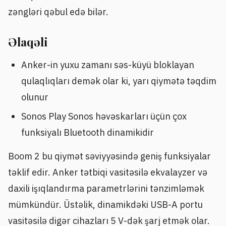
zəngləri qəbul edə bilər.
Əlaqəli
Anker-in yuxu zamanı səs-küyü bloklayan
qulaqlıqları demək olar ki, yarı qiymətə təqdim
olunur
Sonos Play Sonos həvəskarları üçün çox
funksiyalı Bluetooth dinamikidir
Boom 2 bu qiymət səviyyəsində geniş funksiyalar
təklif edir. Anker tətbiqi vasitəsilə ekvalayzer və
daxili işıqlandırma parametrlərini tənzimləmək
mümkündür. Üstəlik, dinamikdəki USB-A portu
vasitəsilə digər cihazları 5 V-dək şarj etmək olar.