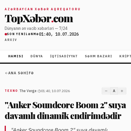
AZƏRBAYCAN XƏBƏR AQREQATORU
TopXəbər
.
com
Dünyanın ən vacib xəbərləri — 7/24
01:40, 10.07.2026
SON YENILƏNMƏ
ARXIV
HAMISI
DÜNYA
İQTISADIYYAT
SƏHM BAZARI
KRIP
ANA SƏHIFƏ
|
The Verge
|
01:40, 10.07.2026
A
TEXNO
"Anker Soundcore Boom 2" suya
davamlı dinamik endirimdədir
"Anker Soundcore Boom 2" suya davamlı