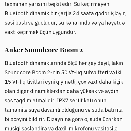
təxminən yarısını təşkil edir. Su keçirməyən
Bluetooth dinamik bir şarjla 24 saata qədər işləyir,
səsi baslı və güclüdür, su kənarında və ya həyətdə
vaxt keçirmək üçün uygundur.
Anker Soundcore Boom 2
Bluetooth dinamiklərində ölçü hər şey deyil, lakin
Soundcore Boom 2-nin 50 Vt-lıq subvufteri və iki
15 Vt-lıq tivitləri eyni qiymətli, çox vaxt daha kiçik
olan digər dinamiklərdən daha yüksək və aydın
səs təqdim etməlidir. IPX7 sertifikatı onun
tamamilə suya davamlı olduğunu və suda batırıla
biləcəyini bildirir. Dizaynına görə o, suda üzərkən
musiqi səsləndirə və daxili mikrofonu vasitəsilə