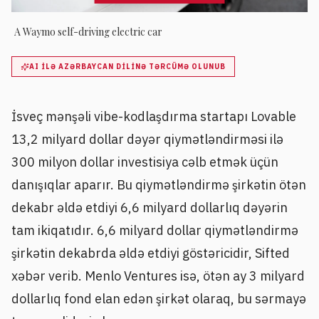
A Waymo self-driving electric car
AI ILƏ AZƏRBAYCAN DILINƏ TƏRCÜMƏ OLUNUB
İsveç mənşəli vibe-kodlaşdırma startapı Lovable
13,2 milyard dollar dəyər qiymətləndirməsi ilə
300 milyon dollar investisiya cəlb etmək üçün
danışıqlar aparır. Bu qiymətləndirmə şirkətin ötən
dekabr əldə etdiyi 6,6 milyard dollarlıq dəyərin
tam ikiqatıdır. 6,6 milyard dollar qiymətləndirmə
şirkətin dekabrda əldə etdiyi göstəricidir, Sifted
xəbər verib. Menlo Ventures isə, ötən ay 3 milyard
dollarlıq fond elan edən şirkət olaraq, bu sərmayə