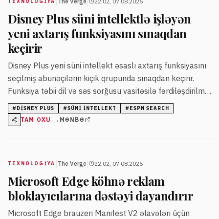
|
|
The Verge
22:02, 07.08.2026
TEXNOLOGIYA
Disney Plus süni intellektlə işləyən
yeni axtarış funksiyasını sınaqdan
keçirir
Disney Plus yeni süni intellekt əsaslı axtarış funksiyasını
seçilmiş abunəçilərin kiçik qrupunda sınaqdan keçirir.
Funksiya təbii dil və səs sorğusu vasitəsilə fərdiləşdirilmiş
məzmun təklif edir.
#
DISNEY PLUS
#
SÜNI INTELLEKT
#
ESPN SEARCH
TAM OXU →
MƏNBƏ
|
|
The Verge
22:02, 07.08.2026
TEXNOLOGIYA
Microsoft Edge köhnə reklam
bloklayıcılarına dəstəyi dayandırır
Microsoft Edge brauzeri Manifest V2 əlavələri üçün