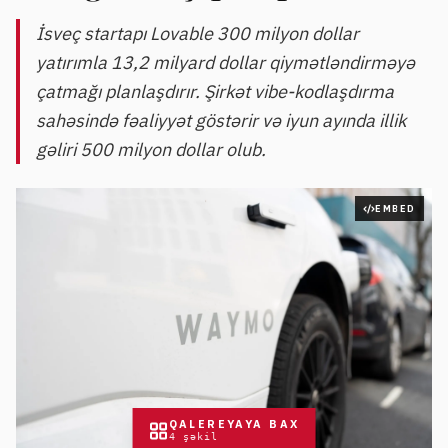
İsveç startapı Lovable 300 milyon dollar
yatırımla 13,2 milyard dollar qiymətləndirməyə
çatmağı planlaşdırır. Şirkət vibe-kodlaşdırma
sahəsində fəaliyyət göstərir və iyun ayında illik
gəliri 500 milyon dollar olub.
EMBED
QALEREYAYA BAX
4
şəkil