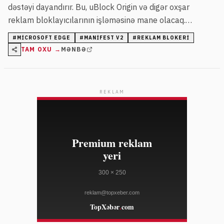
dəstəyi dayandırır. Bu, uBlock Origin və digər oxşar
reklam bloklayıcılarının işləməsinə mane olacaq.
İstifadəçilər Manifest V3 versiyasına keçməli və ya başqa
#
MICROSOFT EDGE
#
MANIFEST V2
#
REKLAM BLOKERI
brauzer seçməlidirlər.
TAM OXU →
MƏNBƏ
REKLAM