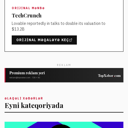
ORIJINAL MƏNBƏ
TechCrunch
Lovable reportedly in talks to double its valuation to
$13.2B
ORIJINAL MƏQALƏYƏ KEÇ
REKLAM
ƏLAQƏLI XƏBƏRLƏR
Eyni kateqoriyada