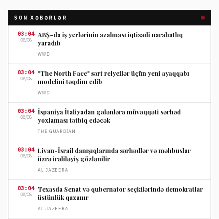
SON XƏBƏRLƏR
03:04
ABŞ-da iş yerlərinin azalması iqtisadi narahatlıq
08/08
yaradıb
WWD
03:04
"The North Face" sərt relyeflər üçün yeni ayaqqabı
08/08
modelini təqdim edib
WWD
03:04
İspaniya İtaliyadan gələnlərə müvəqqəti sərhəd
08/08
yoxlaması tətbiq edəcək
THE GUARDIAN
03:04
Livan-İsrail danışıqlarında sərhədlər və məhbuslar
08/08
üzrə irəliləyiş gözlənilir
AL JAZEERA
03:04
Texasda Senat və qubernator seçkilərində demokratlar
08/08
üstünlük qazanır
AL JAZEERA