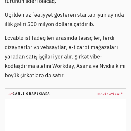
turunun lideri olacaq.
Üç ildən az fəaliyyət göstərən startap iyun ayında
illik gəliri 500 milyon dollara çatdırıb.
Lovable istifadəçiləri arasında təsisçilər, fərdi
dizaynerlər və vebsaytlar, e-ticarət mağazaları
yaradan satış işçiləri yer alır. Şirkət vibe-
kodlaşdırma alətini Workday, Asana və Nvidia kimi
böyük şirkətlərə də satır.
CANLI QRAFIK
NVDA
TRADINGVIEW