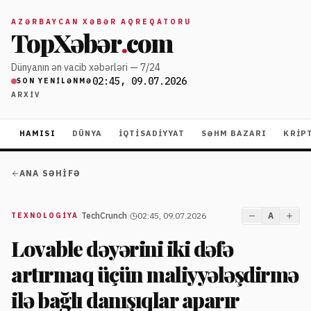
AZƏRBAYCAN XƏBƏR AQREQATORU
TopXəbər
.
com
Dünyanın ən vacib xəbərləri — 7/24
02:45, 09.07.2026
SON YENILƏNMƏ
ARXIV
HAMISI
DÜNYA
İQTISADIYYAT
SƏHM BAZARI
KRIP
ANA SƏHIFƏ
|
TechCrunch
|
02:45, 09.07.2026
A
TEXNOLOGIYA
Lovable dəyərini iki dəfə
artırmaq üçün maliyyələşdirmə
ilə bağlı danışıqlar aparır