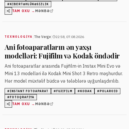
tədbirlər tətbiq edir.
#
KIBERTƏHLÜKƏSIZLIK
TAM OXU →
MƏNBƏ
|
|
The Verge
22:58, 07.08.2026
TEXNOLOGIYA
Ani fotoaparatların ən yaxşı
modelləri: Fujifilm və Kodak öndədir
Ani fotoaparatlar arasında Fujifilm-in Instax Mini Evo və
Mini 13 modelləri ilə Kodak Mini Shot 3 Retro məşhurdur.
Hər model müxtəlif büdcə və tələblərə uyğunlaşdırılıb.
#
INSTANT FOTOAPARAT
#
FUJIFILM
#
KODAK
#
POLAROID
#
FOTOQRAFIYA
TAM OXU →
MƏNBƏ