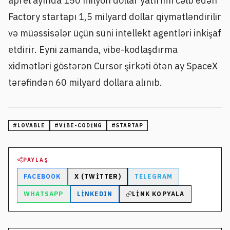
aprel ayında 150 milyon dollar yatırımı cəlb edən
Factory startapı 1,5 milyard dollar qiymətləndirilir
və müəssisələr üçün süni intellekt agentləri inkişaf
etdirir. Eyni zamanda, vibe-kodlaşdırma
xidmətləri göstərən Cursor şirkəti ötən ay SpaceX
tərəfindən 60 milyard dollara alınıb.
#
LOVABLE
#
VIBE-CODING
#
STARTAP
PAYLAŞ
FACEBOOK
X (TWITTER)
TELEGRAM
WHATSAPP
LINKEDIN
LINK KOPYALA