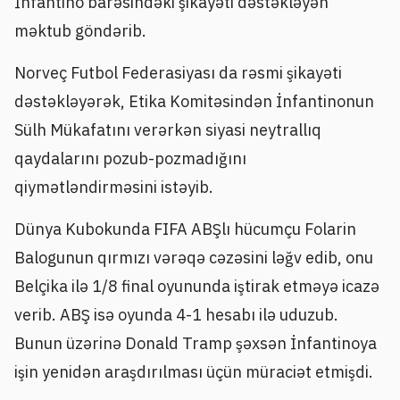
İnfantino barəsindəki şikayəti dəstəkləyən
məktub göndərib.
Norveç Futbol Federasiyası da rəsmi şikayəti
dəstəkləyərək, Etika Komitəsindən İnfantinonun
Sülh Mükafatını verərkən siyasi neytrallıq
qaydalarını pozub-pozmadığını
qiymətləndirməsini istəyib.
Dünya Kubokunda FIFA ABŞlı hücumçu Folarin
Balogunun qırmızı vərəqə cəzəsini ləğv edib, onu
Belçika ilə 1/8 final oyununda iştirak etməyə icazə
verib. ABŞ isə oyunda 4-1 hesabı ilə uduzub.
Bunun üzərinə Donald Tramp şəxsən İnfantinoya
işin yenidən araşdırılması üçün müraciət etmişdi.