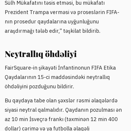
Sülh Mükafatını təsis etməsi, bu mükafatı
Prezident Trampa verməsi və proseslərin FIFA-
nın prosedur qaydalarına uyğunluğunu
araşdırmağı tələb edir,” təşkilat bildirib.
Neytrallıq öhdəliyi
FairSquare-in şikayəti İnfantinonun FIFA Etika
Qaydalarının 15-ci maddəsindəki neytrallıq
öhdəliyini pozduğunu bildirir.
Bu qaydaya tabe olan şəxslər rəsmi əlaqələrdə
siyasi neytral qalmalıdır. Qaydanın pozulması ən
az 10 min İsveçrə frankı (təxminən 12 min 400
dollar) cərimə və ya futbolla əlaqəli