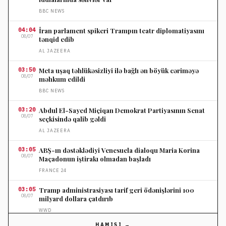
BBC NEWS
04:04
İran parlament spikeri Trampın teatr diplomatiyasını
08/07
tənqid edib
AL JAZEERA
03:50
Meta uşaq təhlükəsizliyi ilə bağlı ən böyük cəriməyə
08/07
məhkum edildi
BBC NEWS
03:20
Abdul El-Sayed Miçiqan Demokrat Partiyasının Senat
08/07
seçkisində qalib gəldi
AL JAZEERA
03:05
ABŞ-ın dəstəklədiyi Venesuela dialoqu Maria Korina
08/07
Maçadonun iştirakı olmadan başladı
FRANCE 24
03:05
Tramp administrasiyası tarif geri ödənişlərini 100
08/07
milyard dollara çatdırıb
WWD
HAMISI →