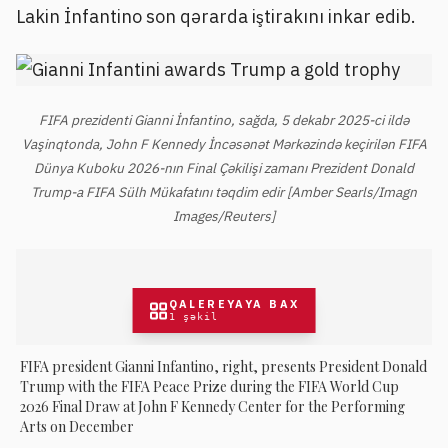
Lakin İnfantino son qərarda iştirakını inkar edib.
FIFA prezidenti Gianni İnfantino, sağda, 5 dekabr 2025-ci ildə
Vaşinqtonda, John F Kennedy İncəsənət Mərkəzində keçirilən FIFA
Dünya Kuboku 2026-nın Final Çəkilişi zamanı Prezident Donald
Trump-a FIFA Sülh Mükafatını təqdim edir [Amber Searls/Imagn
Images/Reuters]
QALEREYAYA BAX
1
şəkil
FIFA president Gianni Infantino, right, presents President Donald
Trump with the FIFA Peace Prize during the FIFA World Cup
2026 Final Draw at John F Kennedy Center for the Performing
Arts on December