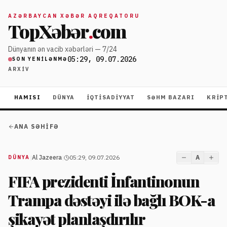
AZƏRBAYCAN XƏBƏR AQREQATORU
TopXəbər
.
com
Dünyanın ən vacib xəbərləri — 7/24
05:29, 09.07.2026
SON YENILƏNMƏ
ARXIV
HAMISI
DÜNYA
İQTISADIYYAT
SƏHM BAZARI
KRIP
ANA SƏHIFƏ
|
Al Jazeera
|
05:29, 09.07.2026
A
DÜNYA
FIFA prezidenti İnfantinonun
Trampa dəstəyi ilə bağlı BOK-a
şikayət planlaşdırılır