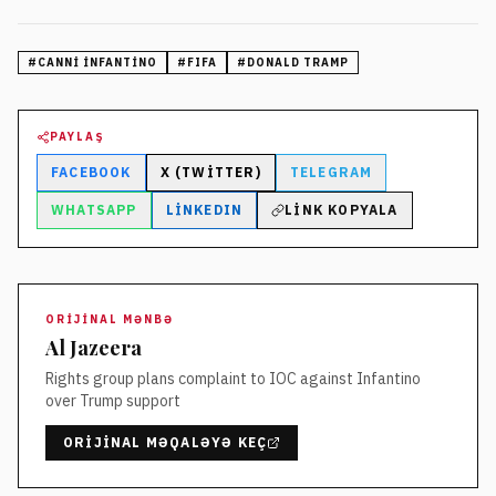
#
CANNI İNFANTINO
#
FIFA
#
DONALD TRAMP
PAYLAŞ
FACEBOOK
X (TWITTER)
TELEGRAM
WHATSAPP
LINKEDIN
LINK KOPYALA
ORIJINAL MƏNBƏ
Al Jazeera
Rights group plans complaint to IOC against Infantino
over Trump support
ORIJINAL MƏQALƏYƏ KEÇ