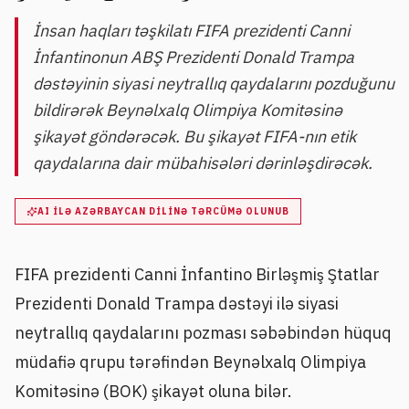
İnsan haqları təşkilatı FIFA prezidenti Canni
İnfantinonun ABŞ Prezidenti Donald Trampa
dəstəyinin siyasi neytrallıq qaydalarını pozduğunu
bildirərək Beynəlxalq Olimpiya Komitəsinə
şikayət göndərəcək. Bu şikayət FIFA-nın etik
qaydalarına dair mübahisələri dərinləşdirəcək.
AI ILƏ AZƏRBAYCAN DILINƏ TƏRCÜMƏ OLUNUB
FIFA prezidenti Canni İnfantino Birləşmiş Ştatlar
Prezidenti Donald Trampa dəstəyi ilə siyasi
neytrallıq qaydalarını pozması səbəbindən hüquq
müdafiə qrupu tərəfindən Beynəlxalq Olimpiya
Komitəsinə (BOK) şikayət oluna bilər.