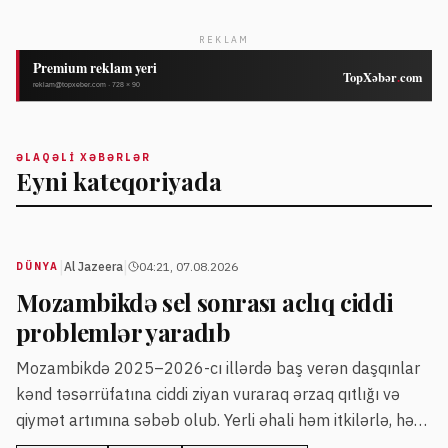
REKLAM
ƏLAQƏLI XƏBƏRLƏR
Eyni kateqoriyada
|
|
Al Jazeera
04:21, 07.08.2026
DÜNYA
Mozambikdə sel sonrası aclıq ciddi
problemlər yaradıb
Mozambikdə 2025–2026-cı illərdə baş verən daşqınlar
kənd təsərrüfatına ciddi ziyan vuraraq ərzaq qıtlığı və
qiymət artımına səbəb olub. Yerli əhali həm itkilərlə, həm
də ərzaq tapmaqda çətinliklərlə üzləşir.