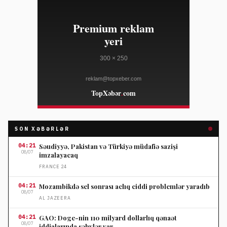
SON XƏBƏRLƏR
04:21
Səudiyyə, Pakistan və Türkiyə müdafiə sazişi
08/07
imzalayacaq
FRANCE 24
04:21
Mozambikdə sel sonrası aclıq ciddi problemlər yaradıb
08/07
AL JAZEERA
04:21
GAO: Doge-nin 110 milyard dollarlıq qənaət
08/07
iddialarında səhvlər var