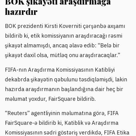
BOK şikayəti araşdırmağa
hazırdır
BOK prezidenti Kirsti Koverniti çərşənbə axşamı
bildirib ki, etik komissiyanın araşdıracağı rəsmi
şikayət almamışdı, ancaq əlavə edib: “Belə bir
şikayət daxil olsa, mütləq onu araşdıracaqlar.”
FIFA-nın Araşdırma Komissiyasının Katibliyi
dekabrda şikayətin qəbulunu təsdiqləmişdi, lakin
hazırda araşdırmanın başlandığına dair heç bir
məlumat yoxdur, FairSquare bildirib.
“Reuters” agentliyinin məlumatına görə, FIFA
FairSquare-ə bildirib ki, Katiblik və Araşdırma
Komissiyasının sədri göstəriş verdikdə, FIFA Etika