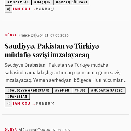
#
MOZAMBIK
#
DAŞQIN
#
ƏRZAQ BÖHRANI
TAM OXU →
MƏNBƏ
|
|
France 24
04:21, 07.08.2026
DÜNYA
Səudiyyə, Pakistan və Türkiyə
müdafiə sazişi imzalayacaq
Səudiyyə Ərəbistanı, Pakistan və Türkiyə müdafiə
sahəsində əməkdaşlığı artırmaq üçün cümə günü saziş
imzalayacaq. Yəmən sərhədyanı bölgədə Huti hücumları
nəticəsində 11 mülki şəxs, o cümlədən uşaq yaralanıb.
#
SƏUDIYYƏ ƏRƏBISTANI
#
YƏMƏN
#
HUSI
#
MÜDAFIƏ SAZIŞI
#
PAKISTAN
TAM OXU →
MƏNBƏ
|
|
Al Jazeera
04:04, 07.08.2026
DÜNYA