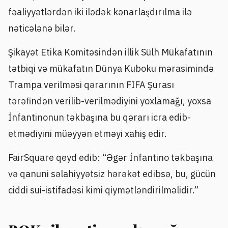
fəaliyyətlərdən iki ilədək kənarlaşdırılma ilə
nəticələnə bilər.
Şikayət Etika Komitəsindən illik Sülh Mükafatının
tətbiqi və mükafatın Dünya Kuboku mərasimində
Trampa verilməsi qərarının FIFA Şurası
tərəfindən verilib-verilmədiyini yoxlamağı, yoxsa
İnfantinonun təkbaşına bu qərarı icra edib-
etmədiyini müəyyən etməyi xahiş edir.
FairSquare qeyd edib: “Əgər İnfantino təkbaşına
və qanuni səlahiyyətsiz hərəkət edibsə, bu, gücün
ciddi sui-istifadəsi kimi qiymətləndirilməlidir.”