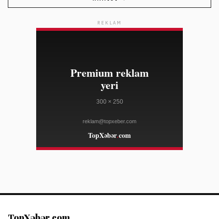
03:05
DXL-də müvəqqəti CEO təyin edilib
08/07
WWD
REKLAM
02:50
OpenAI süni intellektli ağıllı səsgücləndiricisini 300-
08/07
400 dollar arasında satacaq
TECHCRUNCH
02:50
Donald Tramp doğum yolu ilə vətəndaşlığı
08/07
məhdudlaşdırmaq niyyətindədir
FRANCE 24
02:20
Dəməşq yaxınlığında mikroavtobusda partlayış iki
08/07
nəfərin ölümünə səbəb olub
FRANCE 24
02:05
Toronto polisi ABŞ konsulluğuna atəş açmaqda şübhəli
08/07
iki nəfəri saxlayıb
AL JAZEERA
02:05
TechCrunch Disrupt 2026 sərgisi üçün qeydiyyat
08/07
başladı
TECHCRUNCH
TopXəbər.com