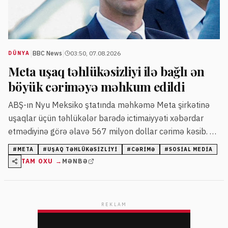
|
|
BBC News
03:50, 07.08.2026
DÜNYA
Meta uşaq təhlükəsizliyi ilə bağlı ən
böyük cəriməyə məhkum edildi
ABŞ-ın Nyu Meksiko ştatında məhkəmə Meta şirkətinə
uşaqlar üçün təhlükələr barədə ictimaiyyəti xəbərdar
etmədiyinə görə əlavə 567 milyon dollar cərimə kəsib. Bu
qərar sosial media nəhənginə qarşı uşaq təhlükəsizliyi ilə
#
META
#
UŞAQ TƏHLÜKƏSIZLIYI
#
CƏRIMƏ
#
SOSIAL MEDIA
bağlı verilən ən böyük məhkəmə hökmüdür.
TAM OXU →
MƏNBƏ
REKLAM