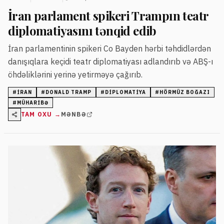
İran parlament spikeri Trampın teatr
diplomatiyasını tənqid edib
İran parlamentinin spikeri Co Bayden hərbi təhdidlərdən
danışıqlara keçidi teatr diplomatiyası adlandırıb və ABŞ-ı
öhdəliklərini yerinə yetirməyə çağırıb.
#
İRAN
#
DONALD TRAMP
#
DIPLOMATIYA
#
HÖRMÜZ BOĞAZI
#
MÜHARIBƏ
TAM OXU →
MƏNBƏ