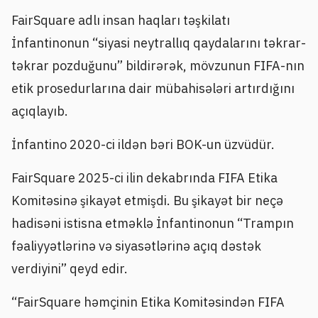
FairSquare adlı insan haqları təşkilatı
İnfantinonun “siyasi neytrallıq qaydalarını təkrar-
təkrar pozduğunu” bildirərək, mövzunun FIFA-nın
etik prosedurlarına dair mübahisələri artırdığını
açıqlayıb.
İnfantino 2020-ci ildən bəri BOK-un üzvüdür.
FairSquare 2025-ci ilin dekabrında FIFA Etika
Komitəsinə şikayət etmişdi. Bu şikayət bir neçə
hadisəni istisna etməklə İnfantinonun “Trampın
fəaliyyətlərinə və siyasətlərinə açıq dəstək
verdiyini” qeyd edir.
“FairSquare həmçinin Etika Komitəsindən FIFA