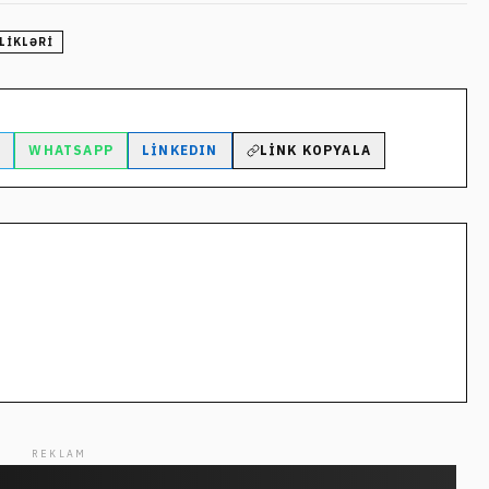
LIKLƏRI
M
WHATSAPP
LINKEDIN
LINK KOPYALA
REKLAM