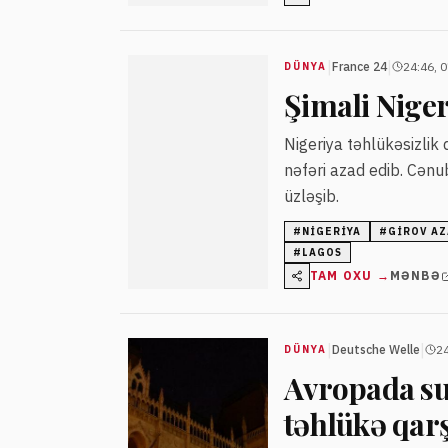
|
|
France 24
24:46, 
DÜNYA
Şimali Niger
Nigeriya təhlükəsizlik
nəfəri azad edib. Cənub
üzləşib.
#
NIGERIYA
#
GIROV AZ
#
LAGOS
TAM OXU →
MƏNBƏ
|
|
Deutsche Welle
24
DÜNYA
Avropada sus
təhlükə qar