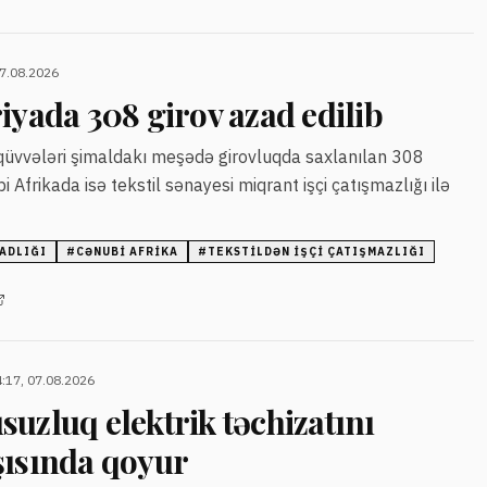
07.08.2026
iyada 308 girov azad edilib
 qüvvələri şimaldakı meşədə girovluqda saxlanılan 308
i Afrikada isə tekstil sənayesi miqrant işçi çatışmazlığı ilə
ADLIĞI
#
CƏNUBI AFRIKA
#
TEKSTILDƏN IŞÇI ÇATIŞMAZLIĞI
:17, 07.08.2026
uzluq elektrik təchizatını
şısında qoyur