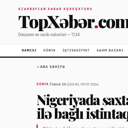
AZƏRBAYCAN XƏBƏR AQREQATORU
TopXəbər
.
co
Dünyanın ən vacib xəbərləri — 7/24
HAMISI
DÜNYA
İQTISADIYYAT
SƏHM BAZARI
ANA SƏHIFƏ
|
France 24
|
24:43, 09.07.2026
DÜNYA
Nigeriyada saxt
ilə bağlı istinta