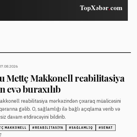
07.08.2026
 Mettç Makkonell reabilitasiya
 evə buraxılıb
kkonell reabilitasiya mərkəzindən çıxaraq müalicəsini
rarına gəlib. O, sağlamlığı ilə bağlı açıqlama verib və
əsiz davam etdirəcəyini bildirib.
TÇ MAKKONELL
#
REABILITASIYA
#
SAĞLAMLIQ
#
SENAT