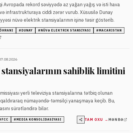
i Avropada rekord səviyyədə az yağan yağış və isti hava
 və infrastrukturaya ciddi zərər vurub. Xüsusilə Dunay
yyəsi nüvə elektrik stansiyalarının işinə təsir göstərib.
BÖHRANI
#
DUNAY
#
NÜVƏ ELEKTRIK STANSIYASI
#
MACARISTAN
07.08.2026
 stansiyalarının sahiblik limitini
issiyası yerli televiziya stansiyalarına tətbiq olunan
an qaldıraraq nümayəndə-təmsilçi yanaşmaya keçib. Bu,
ını sürətləndirə bilər.
TAM OXU →
MƏNBƏ
#
FCC
#
MEDIA KONSOLIDASIYASI