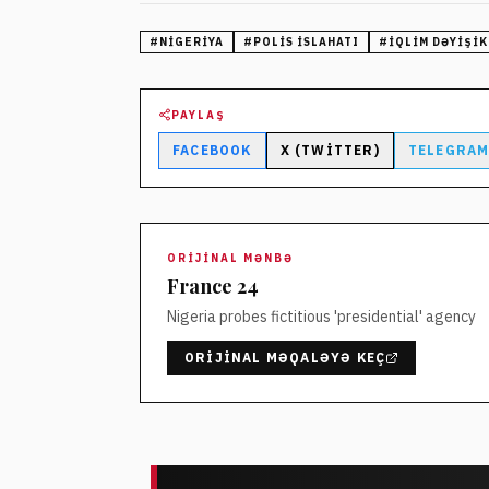
#
NIGERIYA
#
POLIS ISLAHATI
#
IQLIM DƏYIŞIK
PAYLAŞ
FACEBOOK
X (TWITTER)
TELEGRA
ORIJINAL MƏNBƏ
France 24
Nigeria probes fictitious 'presidential' agency
ORIJINAL MƏQALƏYƏ KEÇ