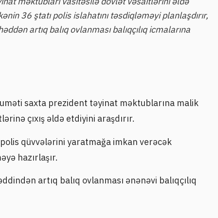
nat məktubları vasitəsilə dövlət vəsaitlərini əldə
kənin 36 ştatı polis islahatını təsdiqləməyi planlaşdırır,
 həddən artıq balıq ovlanması balıqçılıq icmalarına
kuməti saxta prezident təyinat məktublarına malik
lərinə çıxış əldə etdiyini araşdırır.
z polis qüvvələrini yaratmağa imkan verəcək
əyə hazırlaşır.
 həddindən artıq balıq ovlanması ənənəvi balıqçılıq