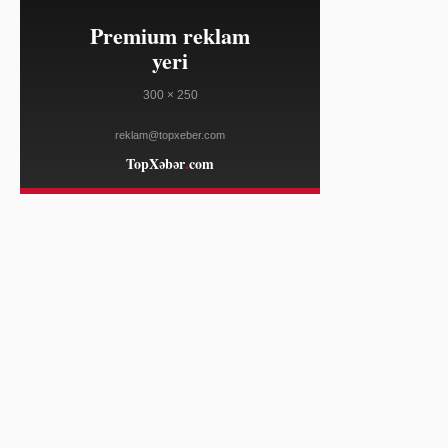
WWD
24:17
Apple-ın AirPods Pro modelləri 60
08/07
dollar endirimlə təklif olunur
THE VERGE
24:17
Avropada susuzluq elektrik
08/07
təchizatını təhlükə qarşısında qoyur
DEUTSCHE WELLE
24:17
Kopenhagen Moda Həftəsində Nadir
08/07
Corab Dizaynları Tanınıb
WWD
24:17
Ralf Puçi David Weeks Lighting
08/07
şirkətini satın alıb
WWD
24:00
ABŞ yerli TV stansiyalarının sahiblik
08/07
limitini ləğv etdi
AL JAZEERA