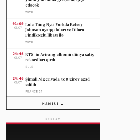
edəcək
WWD
01:00
Lola Tung Nyu-Yorkda Betsey
08/07
Johnson ayaqqabıları və Dilara
Findikoglu libası ilə
WWD
24:46
BTS-in Arirang albomu dünya satış
08/07
rekordları qırdı
ELLE
24:46
Şimali Nigeriyada 308 girov azad
08/07
edilib
FRANCE 24
24:46
Birkenstock 2026-cı ilin üçüncü
HAMISI →
08/07
rübündə 13 faiz gəlir artımı gözləyir
WWD
REKLAM
24:29
Westside Gunn "Saucony" üçün
08/07
heyvan naxışlı unikal krosovka
təqdim edib