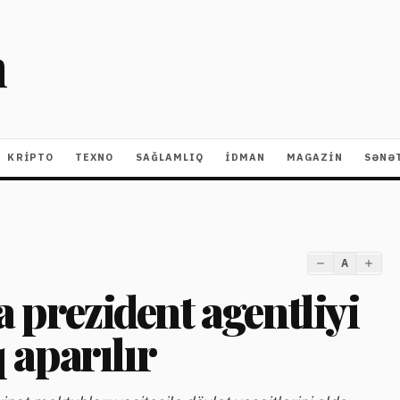
m
KRIPTO
TEXNO
SAĞLAMLIQ
İDMAN
MAGAZİN
SƏNƏ
A
a prezident agentliyi
q aparılır