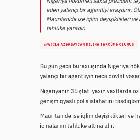
Nigeriya hökuməti saxta prezident təyi
edən yalançı bir agentliyi araşdırır. Öl
Mauritanidə isə iqlim dəyişiklikləri və
təhlükə yaradır.
AI ILƏ AZƏRBAYCAN DILINƏ TƏRCÜMƏ OLUNUB
Bu gün gecə buraxılışında Nigeriya hö
yalançı bir agentliyin necə dövlət vəsait
Nigeriyanın 36 ştatı yaxın vaxtlarda ö
genişmiqyaslı polis islahatını təsdiqləm
Mauritanidə isə iqlim dəyişiklikləri və
icmalarını təhlükə altına alır.