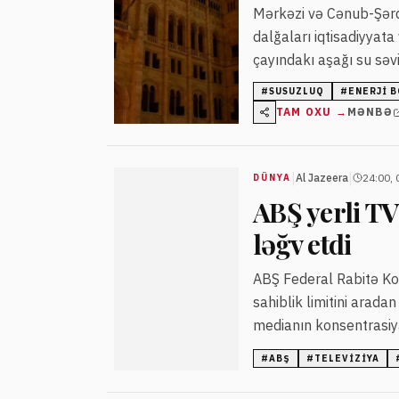
Mərkəzi və Cənub-Şərq
dalğaları iqtisadiyyata
çayındakı aşağı su səvi
#
SUSUZLUQ
#
ENERJI 
TAM OXU →
MƏNBƏ
|
|
Al Jazeera
24:00, 
DÜNYA
ABŞ yerli TV
ləğv etdi
ABŞ Federal Rabitə Kom
sahiblik limitini arad
medianın konsentrasiyas
#
ABŞ
#
TELEVIZIYA