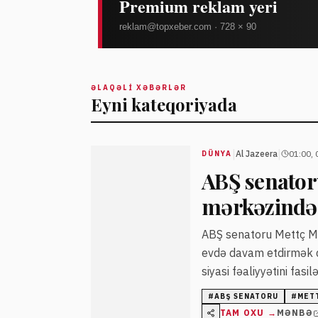
ƏLAQƏLI XƏBƏRLƏR
Eyni kateqoriyada
|
|
Al Jazeera
01:00, 
DÜNYA
ABŞ senatoru
mərkəzindən
ABŞ senatoru Mettç Ma
evdə davam etdirmək qə
siyasi fəaliyyətini fasil
#
ABŞ SENATORU
#
MET
TAM OXU →
MƏNBƏ