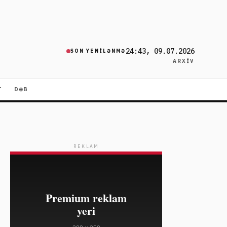
24:43, 09.07.2026
SON YENILƏNMƏ
ARXIV
T
DƏB
REKLAM