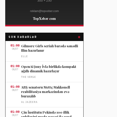
SON XƏBƏRLƏR
01:00
Gilmore Girls serialı barədə sənədli
08/07
film hazırlanır
ELLE
01:00
OpenAI Jony İvlə birlikdə kompakt
08/07
ağıllı dinamik hazırlayır
THE VERGE
01:00
ABŞ senatoru Mettç Makkonell
08/07
reabilitasiya mərkəzindən evə
buraxılıb
AL JAZEERA
01:00
Çin İnstitutu Pekində 100 illik
08/07
yubileyini moda gecəsi ilə qeyd