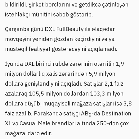
bildirildi. Şirkət borclarını və getdikcə çətinləşən
istehlakçı mühitini səbəb göstərib.
Çərşənbə günü DXL FullBeauty ilə əlaqədar
mövqeyini yenidən gözdən keçirdiyini və ya
müstəqil fəaliyyət göstərəcəyini açıqlamadı.
İyunda DXL birinci rübdə zərərinin ötən ilin 1,9
milyon dollarlıq xalis zərərindən 5,9 milyon
dollara genişləndiyini açıqladı. Satışlar 2,1 faiz
azalaraq 105,5 milyon dollardan 103,3 milyon
dollara düşüb; müqayisəli mağaza satışları isə 3,8
faiz azalıb. Pərakəndə satışçı ABŞ-da Destination
XL və Casual Male brendləri altında 250-dən çox
mağaza idarə edir.