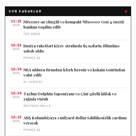
SON XƏBƏRLƏR
11:23
Nitecore ən yüngül və kompakt NB10000 Gen 4 enerji
08/08
bankını təqdim edib
THE VERGE
10:53
Rusiya raketləri Kiyev ətrafında üç nəfərin ölümünə
08/08
səbəb oldu
FRANCE 24
10:30
NBA ulduzu Brandon Klerk heroin və kokain təsirindən
08/08
vəfat edib
AL JAZEERA
10:30
Tayfun Dolphin Yaponiyanı və Çini güclü külək və
08/08
yağışla vurub
DEUTSCHE WELLE
10:23
ABŞ Kolumbiyaya 1 milyard dollar təhlükəsizlik yardımı
08/08
verəcək
FRANCE 24