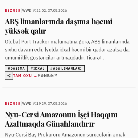
|
|
WWD
22:02, 07.08.2026
BIZNES
ABŞ limanlarında daşıma həcmi
yüksək qalır
Global Port Tracker məlumatına görə, ABŞ limanlarında
sıxlıq davam edir. İyulda idxal həcmi bir qədər azalsa da,
ümumi illik göstəricilər artmaqdadır. Ticarət
daşımalarının tədricən azalacağı gözlənilsə də, 2026-cı
#
DAŞIMA
#
IDXAL
#
ABŞ LIMANLARI
ilin həcminin ötən ildəkindən yüksək olması
TAM OXU →
MƏNBƏ
proqnozlaşdırılır.
|
|
WWD
19:29, 07.08.2026
BIZNES
Nyu-Cersi Amazonun İşçi Haqqını
Azaltmaqda Günahlandırır
Nyu-Cersi Baş Prokuroru Amazonun sürücülərin əmək