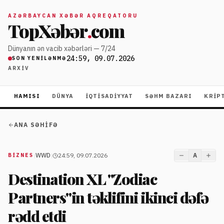
AZƏRBAYCAN XƏBƏR AQREQATORU
TopXəbər
.
com
Dünyanın ən vacib xəbərləri — 7/24
24:59, 09.07.2026
SON YENILƏNMƏ
ARXIV
HAMISI
DÜNYA
İQTISADIYYAT
SƏHM BAZARI
KRIP
ANA SƏHIFƏ
|
WWD
|
24:59, 09.07.2026
A
BIZNES
Destination XL "Zodiac
Partners"in təklifini ikinci dəfə
rədd etdi