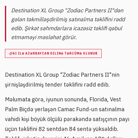
Destination XL Group "Zodiac Partners II"dən
gələn təkmilləşdirilmiş satınalma təklifini rədd
edib. Şirkət səhmdarlara icazəsiz təklifi qəbul
etməməyi məsləhət görür.
AI ILƏ AZƏRBAYCAN DILINƏ TƏRCÜMƏ OLUNUB
Destination XL Group "Zodiac Partners II"nin
şirnişləşdirilmiş tender təklifini rədd edib.
Məlumata görə, iyunun sonunda, Florida, Vest
Palm Biçdə yerləşən Camac Fund-un satınalma
vahidi kişi böyük ölçülü pərakəndə satışçının payı
üçün təklifini 82 sentdən 84 sentə yüksəldib.