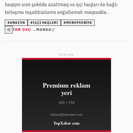
haqqını süni şəkildə azaltmaq və işçi haqları ilə bağlı
birləşmə təşəbbüslərini əngəlləmək məqsədilə
monopsoniya gücündən sui-istifadə etdiyini bildirir. Şirkət
#
AMAZON
#
IŞÇI HAQLARI
#
MONOPSONIYA
işçiləri sıx nəzarət altında saxlayır və təzyiq göstərərək
TAM OXU →
MƏNBƏ
onların hüquqlarını məhdudlaşdırır.
REKLAM