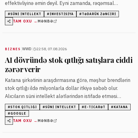
effektivliyinə əmin deyil. Eyni zamanda, rəqəmsal
investisiyaların 67 faizi süni intellekt texnologiyalarına
#
SÜNI INTELLEKT
#
INVESTISIYA
#
TƏDARÜK ZƏNCIRI
yönəlib.
TAM OXU →
MƏNBƏ
|
|
WWD
22:58, 07.08.2026
BIZNES
AI dövründə stok qıtlığı satışlara ciddi
zərər verir
Katana şirkətinin araşdırmasına görə, məşhur brendlərin
stok qıtlığı ildə milyonlarla dollar itkiyə səbəb olur.
Alıcıların süni intellekt alətlərindən istifadə etməsi
satışların itirilmə sürətini artırır.
#
STOK QITLIĞI
#
SÜNI INTELLEKT
#
E-TICARƏT
#
KATANA
#
GOOGLE
TAM OXU →
MƏNBƏ