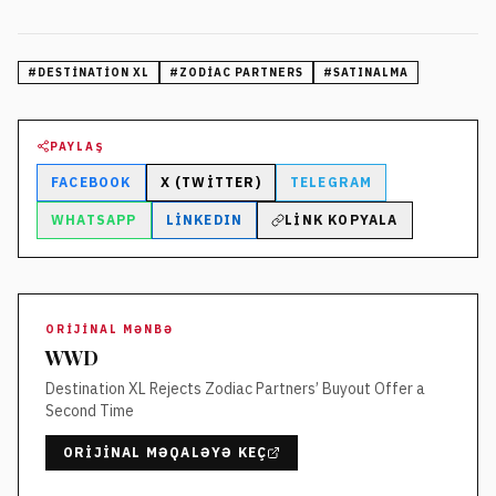
#
DESTINATION XL
#
ZODIAC PARTNERS
#
SATINALMA
PAYLAŞ
FACEBOOK
X (TWITTER)
TELEGRAM
WHATSAPP
LINKEDIN
LINK KOPYALA
ORIJINAL MƏNBƏ
WWD
Destination XL Rejects Zodiac Partners’ Buyout Offer a
Second Time
ORIJINAL MƏQALƏYƏ KEÇ