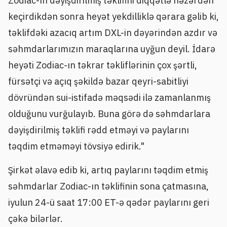
Zodiac-ın dəyişdirilmiş təklifini diqqətlə nəzərdən
keçirdikdən sonra heyət yekdilliklə qərara gəlib ki,
təklifdəki azacıq artım DXL-in dəyərindən azdır və
səhmdarlarımızın maraqlarına uyğun deyil. İdarə
heyəti Zodiac-ın təkrar təkliflərinin çox şərtli,
fürsətçi və açıq şəkildə bazar qeyri-sabitliyi
dövründən sui-istifadə məqsədi ilə zamanlanmış
olduğunu vurğulayıb. Buna görə də səhmdarlara
dəyişdirilmiş təklifi rədd etməyi və paylarını
təqdim etməməyi tövsiyə edirik."
Şirkət əlavə edib ki, artıq paylarını təqdim etmiş
səhmdarlar Zodiac-ın təklifinin sona çatmasına,
iyulun 24-ü saat 17:00 ET-ə qədər paylarını geri
çəkə bilərlər.