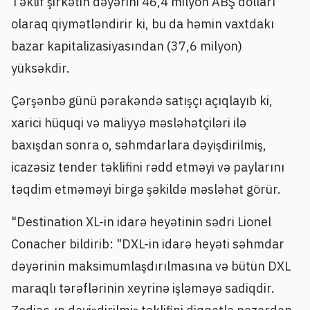
Təklif şirkətin dəyərini 46,4 milyon ABŞ dolları
olaraq qiymətləndirir ki, bu da həmin vaxtdakı
bazar kapitalizasiyasından (37,6 milyon)
yüksəkdir.
Çərşənbə günü pərakəndə satışçı açıqlayıb ki,
xarici hüquqi və maliyyə məsləhətçiləri ilə
baxışdan sonra o, səhmdarlara dəyişdirilmiş,
icazəsiz tender təklifini rədd etməyi və paylarını
təqdim etməməyi birgə şəkildə məsləhət görür.
"Destination XL-in idarə heyətinin sədri Lionel
Conacher bildirib: "DXL-in idarə heyəti səhmdar
dəyərinin maksimumlaşdırılmasına və bütün DXL
maraqlı tərəflərinin xeyrinə işləməyə sadiqdir.