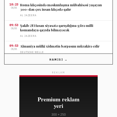
10:23
Roma küçəsində məskunlaşma mübahisəsi yaşayan
08/08
300-dən çox insan küçədə qalır
AL JAZEERA
09:53
Şakib Əl Hasan siyasətə qarışdığına görə milli
08/08
komandaya qayıda bilməyəcək
AL JAZEERA
09:53
Almaniya mülki xidmətin bərpasını müzakirə edir
08/08
DEUTSCHE WELLE
HAMISI →
09:23
Yabanı yanğın tüstüsünün sağlamlığa təsiri ölüm
08/08
hallarını artırır
REKLAM
THE GUARDIAN
09:23
FIFA prezidenti İnfantino Kolumbiyada prezident
08/08
andiçmə mərasimində dəstək aldı
AL JAZEERA
08:54
Rusiya Kiyev ətrafında hücumlarla üç nəfərin ölümünə
08/08
səbəb olub
AL JAZEERA