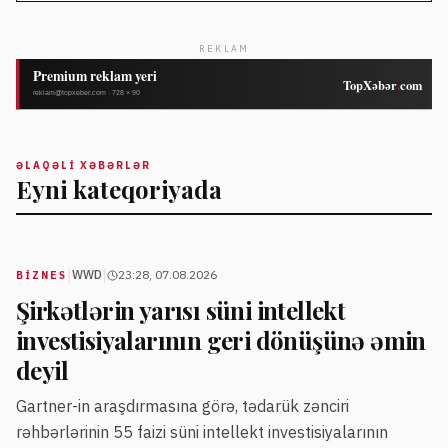
REKLAM
ƏLAQƏLI XƏBƏRLƏR
Eyni kateqoriyada
|
|
WWD
23:28, 07.08.2026
BIZNES
Şirkətlərin yarısı süni intellekt
investisiyalarının geri dönüşünə əmin
deyil
Gartner-in araşdırmasına görə, tədarük zənciri
rəhbərlərinin 55 faizi süni intellekt investisiyalarının