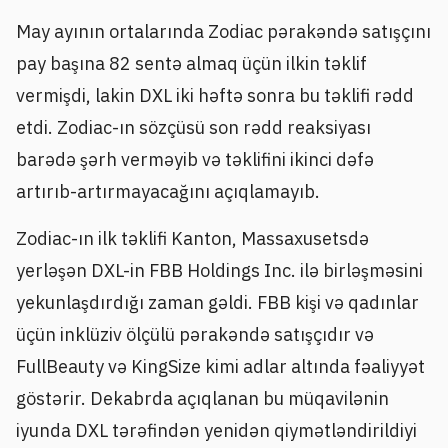
May ayının ortalarında Zodiac pərakəndə satışçını
pay başına 82 sentə almaq üçün ilkin təklif
vermişdi, lakin DXL iki həftə sonra bu təklifi rədd
etdi. Zodiac-ın sözçüsü son rədd reaksiyası
barədə şərh verməyib və təklifini ikinci dəfə
artırıb-artırmayacağını açıqlamayıb.
Zodiac-ın ilk təklifi Kanton, Massaxusetsdə
yerləşən DXL-in FBB Holdings Inc. ilə birləşməsini
yekunlaşdırdığı zaman gəldi. FBB kişi və qadınlar
üçün inklüziv ölçülü pərakəndə satışçıdır və
FullBeauty və KingSize kimi adlar altında fəaliyyət
göstərir. Dekabrda açıqlanan bu müqavilənin
iyunda DXL tərəfindən yenidən qiymətləndirildiyi