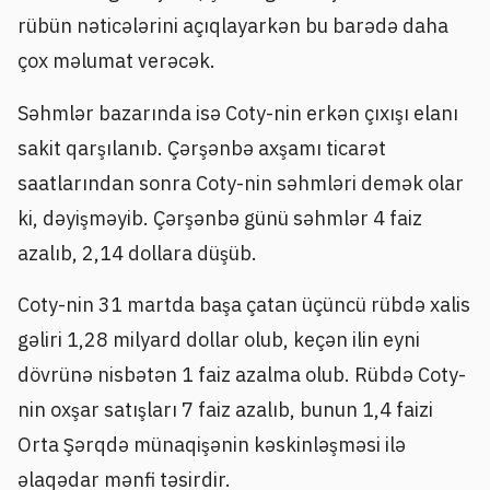
rübün nəticələrini açıqlayarkən bu barədə daha
çox məlumat verəcək.
Səhmlər bazarında isə Coty-nin erkən çıxışı elanı
sakit qarşılanıb. Çərşənbə axşamı ticarət
saatlarından sonra Coty-nin səhmləri demək olar
ki, dəyişməyib. Çərşənbə günü səhmlər 4 faiz
azalıb, 2,14 dollara düşüb.
Coty-nin 31 martda başa çatan üçüncü rübdə xalis
gəliri 1,28 milyard dollar olub, keçən ilin eyni
dövrünə nisbətən 1 faiz azalma olub. Rübdə Coty-
nin oxşar satışları 7 faiz azalıb, bunun 1,4 faizi
Orta Şərqdə münaqişənin kəskinləşməsi ilə
əlaqədar mənfi təsirdir.