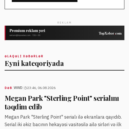
REKLAM
ƏLAQƏLI XƏBƏRLƏR
Eyni kateqoriyada
|
|
WWD
23:46, 06.08.2026
DƏB
Megan Park "Sterling Point" serialını
təqdim edib
Megan Park "Sterling Point" serialı ilə ekranlara qayıdıb.
Serial iki əkiz bacının hekayəsi vasitəsilə ailə sirləri və ilk