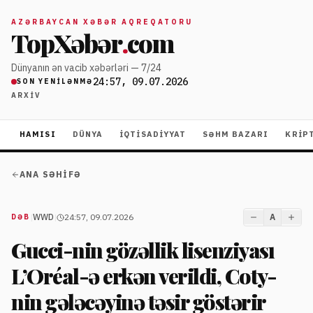
AZƏRBAYCAN XƏBƏR AQREQATORU
TopXəbər
.
com
Dünyanın ən vacib xəbərləri — 7/24
24:57, 09.07.2026
SON YENILƏNMƏ
ARXIV
HAMISI
DÜNYA
İQTISADIYYAT
SƏHM BAZARI
KRIP
ANA SƏHIFƏ
|
WWD
|
24:57, 09.07.2026
A
DƏB
Gucci-nin gözəllik lisenziyası
L’Oréal-ə erkən verildi, Coty-
nin gələcəyinə təsir göstərir