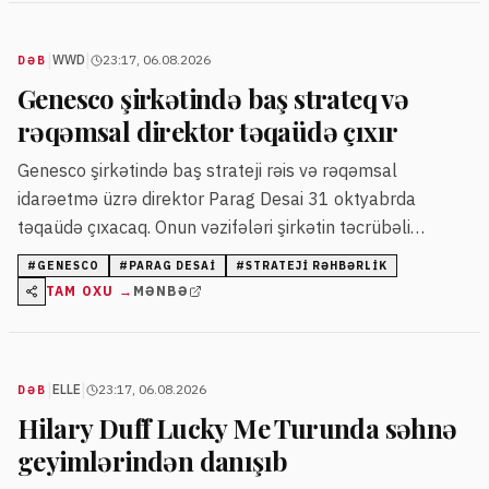
|
|
WWD
23:17, 06.08.2026
DƏB
Genesco şirkətində baş strateq və
rəqəmsal direktor təqaüdə çıxır
Genesco şirkətində baş strateji rəis və rəqəmsal
idarəetmə üzrə direktor Parag Desai 31 oktyabrda
təqaüdə çıxacaq. Onun vəzifələri şirkətin təcrübəli
rəhbərlik üzvlərinə veriləcək.
#
GENESCO
#
PARAG DESAI
#
STRATEJI RƏHBƏRLIK
TAM OXU →
MƏNBƏ
|
|
ELLE
23:17, 06.08.2026
DƏB
Hilary Duff Lucky Me Turunda səhnə
geyimlərindən danışıb