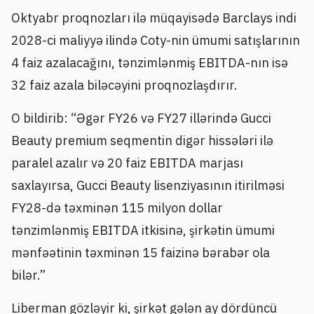
Oktyabr proqnozları ilə müqayisədə Barclays indi
2028-ci maliyyə ilində Coty-nin ümumi satışlarının
4 faiz azalacağını, tənzimlənmiş EBITDA-nın isə
32 faiz azala biləcəyini proqnozlaşdırır.
O bildirib: “Əgər FY26 və FY27 illərində Gucci
Beauty premium seqmentin digər hissələri ilə
paralel azalır və 20 faiz EBITDA marjası
saxlayırsa, Gucci Beauty lisenziyasının itirilməsi
FY28-də təxminən 115 milyon dollar
tənzimlənmiş EBITDA itkisinə, şirkətin ümumi
mənfəətinin təxminən 15 faizinə bərabər ola
bilər.”
Liberman gözləyir ki, şirkət gələn ay dördüncü