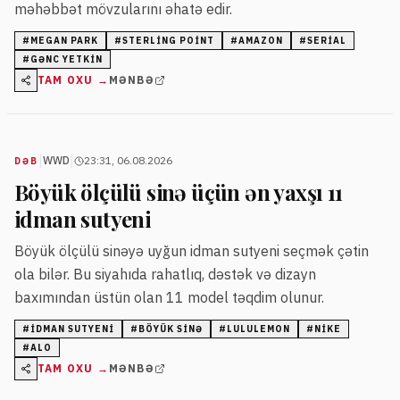
məhəbbət mövzularını əhatə edir.
#
MEGAN PARK
#
STERLING POINT
#
AMAZON
#
SERIAL
#
GƏNC YETKIN
TAM OXU →
MƏNBƏ
|
|
WWD
23:31, 06.08.2026
DƏB
Böyük ölçülü sinə üçün ən yaxşı 11
idman sutyeni
Böyük ölçülü sinəyə uyğun idman sutyeni seçmək çətin
ola bilər. Bu siyahıda rahatlıq, dəstək və dizayn
baxımından üstün olan 11 model təqdim olunur.
#
IDMAN SUTYENI
#
BÖYÜK SINƏ
#
LULULEMON
#
NIKE
#
ALO
TAM OXU →
MƏNBƏ