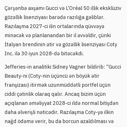
Çərşənbə axşamı Gucci və L’Oréal 50 illik eksklüziv
gözəllik lisenziyası barədə razılığa gəliblər.
Razılaşma 2027-ci ilin ortalarında qüvvəyə
minəcək və planlanandan bir il əvvəldir, çünki
İtalyan brendinin ətir və gözəllik lisenziyası Coty
Inc. ilə 30 iyun 2028-də bitəcəkdi.
Jefferies-in analitiki Sidney Vagner bildirib: “Gucci
Beauty-ni (Coty-nin üçüncü ən böyük ətir
franşizası) itirmək uzunmüddətli portfel üçün
ciddi çətinlik olaraq qalır. Ancaq bizim üçün
açıqlanan əməliyyat 2028-ci ildə normal bitişdən
daha əlverişli nəticədir. Razılaşma Coty-yə ilkin
nağd ödəmə verir, bu da borcun azaldılması və