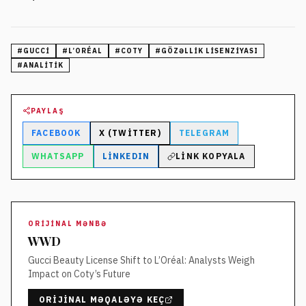
#
GUCCI
#
L’ORÉAL
#
COTY
#
GÖZƏLLIK LISENZIYASI
#
ANALITIK
PAYLAŞ
FACEBOOK
X (TWITTER)
TELEGRAM
WHATSAPP
LINKEDIN
LINK KOPYALA
ORIJINAL MƏNBƏ
WWD
Gucci Beauty License Shift to L’Oréal: Analysts Weigh
Impact on Coty’s Future
ORIJINAL MƏQALƏYƏ KEÇ