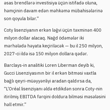
əsas brendlərə investisiya üçün istifadə oluna,
həmçinin davam edən məhkəmə mübahisələrinə
son qoyula bilər.”
Coty lisenziyanın erkən ləğvi üçün təxminən 400
milyon dollar alacaq. Nağd ödəmələr iki
mərhələdə həyata keçiriləcək — bu il 250 milyon,
2027-ci ildə isə 150 milyon dollara qədər.
Barclays-in analitiki Loren Liberman deyib ki,
Gucci Lisenziyasının bir il erkən bitməsi vaxtla
bağlı qeyri-müəyyənliyi aradan qaldırsa da,
“L’Oréal lisenziyanı əldə etdikdən sonra Coty-nin
itirilmiş EBITDA fərqini doldura bilməsi məsələsini
həll etmir.”