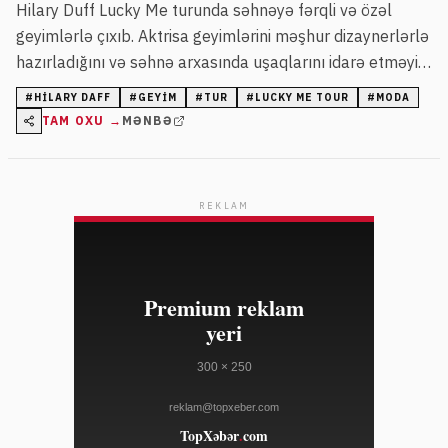
Hilary Duff Lucky Me turunda səhnəyə fərqli və özəl
geyimlərlə çıxıb. Aktrisa geyimlərini məşhur dizaynerlərlə
hazırladığını və səhnə arxasında uşaqlarını idarə etməyin
ona çətinlik yaratdığını deyib.
#
HILARY DAFF
#
GEYIM
#
TUR
#
LUCKY ME TOUR
#
MODA
TAM OXU →
MƏNBƏ
REKLAM