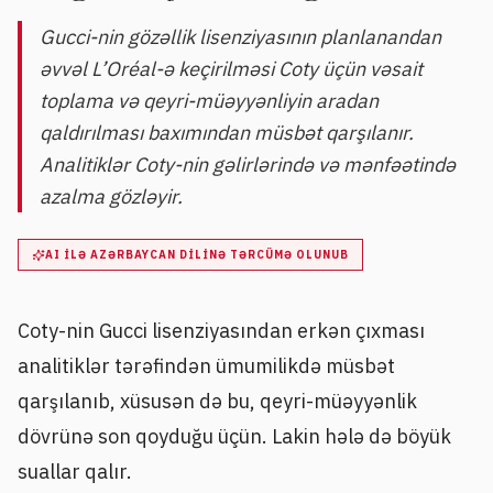
Gucci-nin gözəllik lisenziyasının planlanandan
əvvəl L’Oréal-ə keçirilməsi Coty üçün vəsait
toplama və qeyri-müəyyənliyin aradan
qaldırılması baxımından müsbət qarşılanır.
Analitiklər Coty-nin gəlirlərində və mənfəətində
azalma gözləyir.
AI ILƏ AZƏRBAYCAN DILINƏ TƏRCÜMƏ OLUNUB
Coty-nin Gucci lisenziyasından erkən çıxması
analitiklər tərəfindən ümumilikdə müsbət
qarşılanıb, xüsusən də bu, qeyri-müəyyənlik
dövrünə son qoyduğu üçün. Lakin hələ də böyük
suallar qalır.