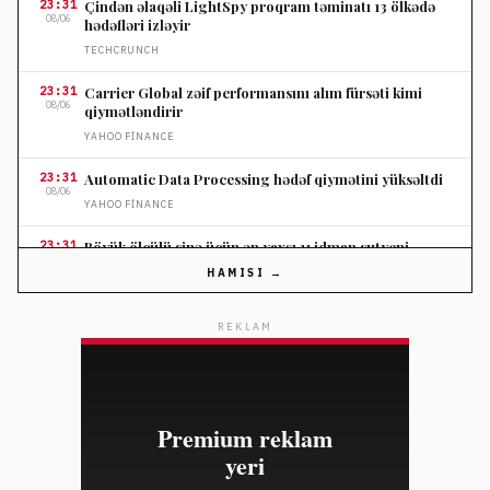
23:31
Çindən əlaqəli LightSpy proqram təminatı 13 ölkədə
08/06
hədəfləri izləyir
TECHCRUNCH
23:31
Carrier Global zəif performansını alım fürsəti kimi
08/06
qiymətləndirir
YAHOO FINANCE
23:31
Automatic Data Processing hədəf qiymətini yüksəltdi
08/06
YAHOO FINANCE
23:31
Böyük ölçülü sinə üçün ən yaxşı 11 idman sutyeni
08/06
WWD
HAMISI →
23:31
Kopenhagen Moda Həftəsində Skandinaviya tərzi önə
08/06
REKLAM
çıxıb
ELLE
23:31
Türkiyə Milli Təhlükəsizlik Şurası terrora qarşı növbəti
08/06
mərhələni müzakirə edib
HÜRRIYET DAILY NEWS
23:17
ABŞ-da salmonella yoluxmasının səbəbi jalapeno