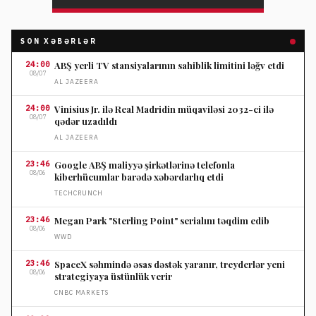
SON XƏBƏRLƏR
24:00
ABŞ yerli TV stansiyalarının sahiblik limitini ləğv etdi
08/07
AL JAZEERA
24:00
Vinisius Jr. ilə Real Madridin müqaviləsi 2032-ci ilə
08/07
qədər uzadıldı
AL JAZEERA
23:46
Google ABŞ maliyyə şirkətlərinə telefonla
08/06
kiberhücumlar barədə xəbərdarlıq etdi
TECHCRUNCH
23:46
Megan Park "Sterling Point" serialını təqdim edib
08/06
WWD
23:46
SpaceX səhmində əsas dəstək yaranır, treyderlər yeni
08/06
strategiyaya üstünlük verir
CNBC MARKETS