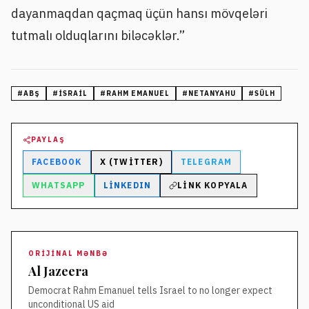
dayanmaqdan qaçmaq üçün hansı mövqeləri
tutmalı olduqlarını biləcəklər.”
#
ABŞ
#
İSRAIL
#
RAHM EMANUEL
#
NETANYAHU
#
SÜLH
PAYLAŞ
FACEBOOK
X (TWITTER)
TELEGRAM
WHATSAPP
LINKEDIN
LINK KOPYALA
ORIJINAL MƏNBƏ
Al Jazeera
Democrat Rahm Emanuel tells Israel to no longer expect
unconditional US aid