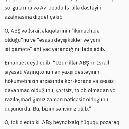
sorğularına və Avropada İsrailə dəstəyin
azalmasına diqqət çəkib.
O, ABŞ və İsrail əlaqələrinin "ikiməchldə
olduğu"nu və “əsaslı dəyişikliklər və yeni
istiqamətə” ehtiyac yarandığını ifadə edib.
Emanuel qeyd edib: “Uzun illər ABŞ-ın İsrail
siyasəti Vaşinqtonun ən yaxşı dəstəyinin
hökumətinizin arxasında kor-koranə və səssiz
dayanmaq olduğunu, şərtsiz, tələb olmadan və
razılaşmadığımız zaman nəticəsiz olduğunu
düşünürdü. Bu, bizim səhvimiz olub.”
O, təkid edib ki, ABŞ beynəlxalq hüququ pozaraq