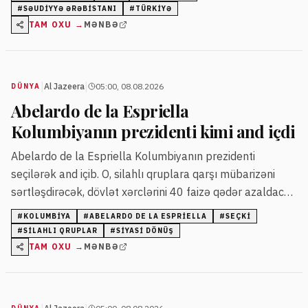
#
SƏUDIYYƏ ƏRƏBISTANI
#
TÜRKIYƏ
TAM OXU →
MƏNBƏ
|
|
Al Jazeera
05:00, 08.08.2026
DÜNYA
Abelardo de la Espriella
Kolumbiyanın prezidenti kimi and içdi
Abelardo de la Espriella Kolumbiyanın prezidenti
seçilərək and içib. O, silahlı qruplara qarşı mübarizəni
sərtləşdirəcək, dövlət xərclərini 40 faizə qədər azaldacaq
və neft-qaz sənayesini canlandırmağı planlaşdırır.
#
KOLUMBIYA
#
ABELARDO DE LA ESPRIELLA
#
SEÇKI
#
SILAHLI QRUPLAR
#
SIYASI DÖNÜŞ
TAM OXU →
MƏNBƏ