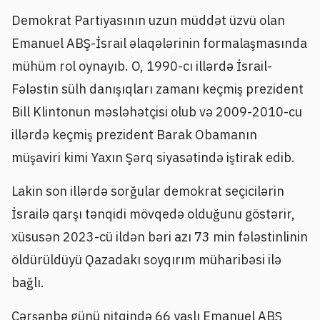
Demokrat Partiyasının uzun müddət üzvü olan
Emanuel ABŞ-İsrail əlaqələrinin formalaşmasında
mühüm rol oynayıb. O, 1990-cı illərdə İsrail-
Fələstin sülh danışıqları zamanı keçmiş prezident
Bill Klintonun məsləhətçisi olub və 2009-2010-cu
illərdə keçmiş prezident Barak Obamanın
müşaviri kimi Yaxın Şərq siyasətində iştirak edib.
Lakin son illərdə sorğular demokrat seçicilərin
İsrailə qarşı tənqidi mövqedə olduğunu göstərir,
xüsusən 2023-cü ildən bəri azı 73 min fələstinlinin
öldürüldüyü Qazadakı soyqırım müharibəsi ilə
bağlı.
Çərşənbə günü nitqində 66 yaşlı Emanuel ABŞ