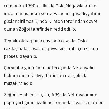
cümlədən 1990-cı illərdə Oslo Müqavilələrinin
imzalanmasından sonra Fələstin iqtisadiyyatının
gücləndirilməsi işində Klinton tərəfindən dəvət
olunan Zoğbi tərəfindən rədd edilib.
Texniki olaraq hələ qüvvədə olsa da, Oslo
razılaşmaları əsasən qüvvəsini itirib, çünki sülh
prosesi dayanıb.
Çərşənbə günü Emanuel çıxışında Netanyahu
hökumətinin fəaliyyətlərini əhatəli şəkildə
müzakirə edib.
Zoğbi hesab edir ki, bu, ABŞ-da Netanyahunun
populyarlığının azalması fonunda siyasi cəhətdən