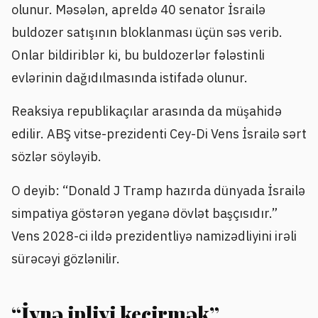
olunur. Məsələn, apreldə 40 senator İsrailə
buldozer satışının bloklanması üçün səs verib.
Onlar bildiriblər ki, bu buldozerlər fələstinli
evlərinin dağıdılmasında istifadə olunur.
Reaksiya republikaçılar arasında da müşahidə
edilir. ABŞ vitse-prezidenti Cey-Di Vens İsrailə sərt
sözlər söyləyib.
O deyib: “Donald J Tramp hazırda dünyada İsrailə
simpatiya göstərən yeganə dövlət başçısıdır.”
Vens 2028-ci ildə prezidentliyə namizədliyini irəli
sürəcəyi gözlənilir.
“İynə ipliyi keçirmək”