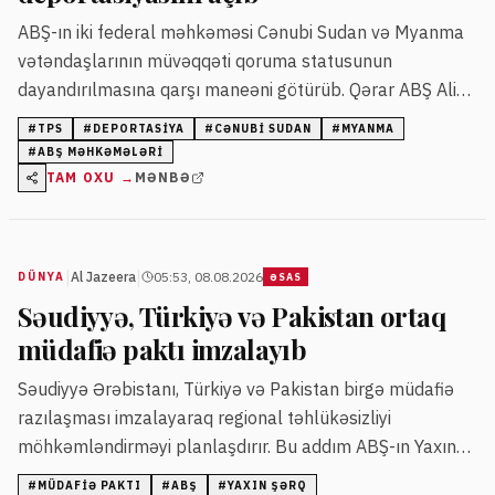
ABŞ-ın iki federal məhkəməsi Cənubi Sudan və Myanma
vətəndaşlarının müvəqqəti qoruma statusunun
dayandırılmasına qarşı maneəni götürüb. Qərar ABŞ Ali
Məhkəməsinin oxşar işlərdə verdiyi qərarlara əsaslanır.
#
TPS
#
DEPORTASIYA
#
CƏNUBI SUDAN
#
MYANMA
#
ABŞ MƏHKƏMƏLƏRI
TAM OXU →
MƏNBƏ
|
|
Al Jazeera
05:53, 08.08.2026
DÜNYA
ƏSAS
Səudiyyə, Türkiyə və Pakistan ortaq
müdafiə paktı imzalayıb
Səudiyyə Ərəbistanı, Türkiyə və Pakistan birgə müdafiə
razılaşması imzalayaraq regional təhlükəsizliyi
möhkəmləndirməyi planlaşdırır. Bu addım ABŞ-ın Yaxın
Şərqdəki mövqeyinə dair suallar yaradıb.
#
MÜDAFIƏ PAKTI
#
ABŞ
#
YAXIN ŞƏRQ