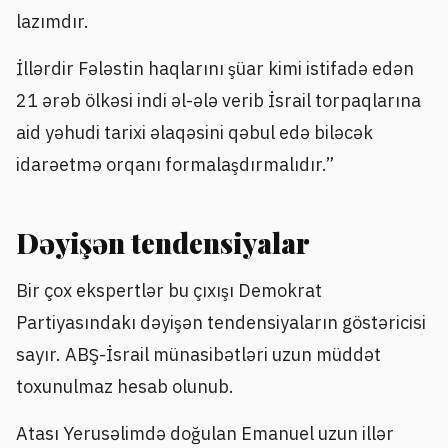
lazımdır.
İllərdir Fələstin haqlarını şüar kimi istifadə edən
21 ərəb ölkəsi indi əl-ələ verib İsrail torpaqlarına
aid yəhudi tarixi əlaqəsini qəbul edə biləcək
idarəetmə orqanı formalaşdırmalıdır.”
Dəyişən tendensiyalar
Bir çox ekspertlər bu çıxışı Demokrat
Partiyasındakı dəyişən tendensiyaların göstəricisi
sayır. ABŞ-İsrail münasibətləri uzun müddət
toxunulmaz hesab olunub.
Atası Yerusəlimdə doğulan Emanuel uzun illər