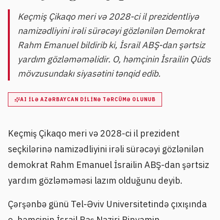
Keçmiş Çikaqo meri və 2028-ci il prezidentliyə
namizədliyini irəli sürəcəyi gözlənilən Demokrat
Rahm Emanuel bildirib ki, İsrail ABŞ-dan şərtsiz
yardım gözləməməlidir. O, həmçinin İsrailin Qüds
mövzusundakı siyasətini tənqid edib.
AI ILƏ AZƏRBAYCAN DILINƏ TƏRCÜMƏ OLUNUB
Keçmiş Çikaqo meri və 2028-ci il prezident
seçkilərinə namizədliyini irəli sürəcəyi gözlənilən
demokrat Rahm Emanuel İsrailin ABŞ-dan şərtsiz
yardım gözləməməsi lazım olduğunu deyib.
Çərşənbə günü Tel-Əviv Universitetində çıxışında
o, həmçinin İsrail Baş Naziri Binyamin