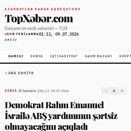
AZƏRBAYCAN XƏBƏR AQREQATORU
TopXəbər
.
com
Dünyanın ən vacib xəbərləri — 7/24
01:13, 09.07.2026
SON YENILƏNMƏ
ARXIV
HAMISI
DÜNYA
İQTISADIYYAT
SƏHM BAZARI
KRIP
ANA SƏHIFƏ
|
Al Jazeera
|
01:13, 09.07.2026
A
DÜNYA
Demokrat Rahm Emanuel
İsrailə ABŞ yardımının şərtsiz
olmayacağını açıqladı