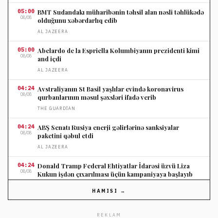
05:00
BMT Sudandakı müharibənin təhsil alan nəsli təhlükədə
08/08
olduğunu xəbərdarlıq edib
AL JAZEERA
05:00
Abelardo de la Espriella Kolumbiyanın prezidenti kimi
08/08
and içdi
AL JAZEERA
04:24
Avstraliyanın St Basil yaşlılar evində koronavirus
08/08
qurbanlarının məsul şəxsləri ifadə verib
THE GUARDIAN
04:24
ABŞ Senatı Rusiya enerji gəlirlərinə sanksiyalar
08/08
paketini qəbul etdi
AL JAZEERA
04:24
Donald Tramp Federal Ehtiyatlar İdarəsi üzvü Liza
08/08
Kukun işdən çıxarılması üçün kampaniyaya başlayıb
AL JAZEERA
HAMISI →
04:00
David Brat ABŞ-ın Avstraliyadakı səfiri təyin edilib
08/08
REKLAM
THE GUARDIAN