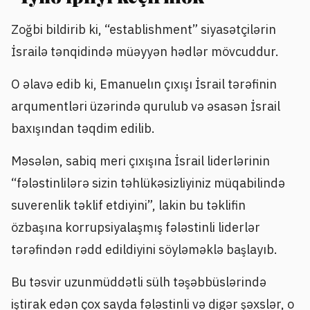
Zoğbi bildirib ki, “establishment” siyasətçilərin
İsrailə tənqidində müəyyən hədlər mövcuddur.
O əlavə edib ki, Emanuelın çıxışı İsrail tərəfinin
arqumentləri üzərində qurulub və əsasən İsrail
baxışından təqdim edilib.
Məsələn, sabiq meri çıxışına İsrail liderlərinin
“fələstinlilərə sizin təhlükəsizliyiniz müqabilində
suverenlik təklif etdiyini”, lakin bu təklifin
özbaşına korrupsiyalaşmış fələstinli liderlər
tərəfindən rədd edildiyini söyləməklə başlayıb.
Bu təsvir uzunmüddətli sülh təşəbbüslərində
iştirak edən çox sayda fələstinli və digər şəxslər, o