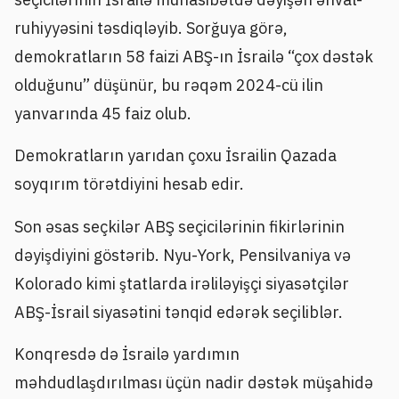
ruhiyyəsini təsdiqləyib. Sorğuya görə,
demokratların 58 faizi ABŞ-ın İsrailə “çox dəstək
olduğunu” düşünür, bu rəqəm 2024-cü ilin
yanvarında 45 faiz olub.
Demokratların yarıdan çoxu İsrailin Qazada
soyqırım törətdiyini hesab edir.
Son əsas seçkilər ABŞ seçicilərinin fikirlərinin
dəyişdiyini göstərib. Nyu-York, Pensilvaniya və
Kolorado kimi ştatlarda irəliləyişçi siyasətçilər
ABŞ-İsrail siyasətini tənqid edərək seçiliblər.
Konqresdə də İsrailə yardımın
məhdudlaşdırılması üçün nadir dəstək müşahidə