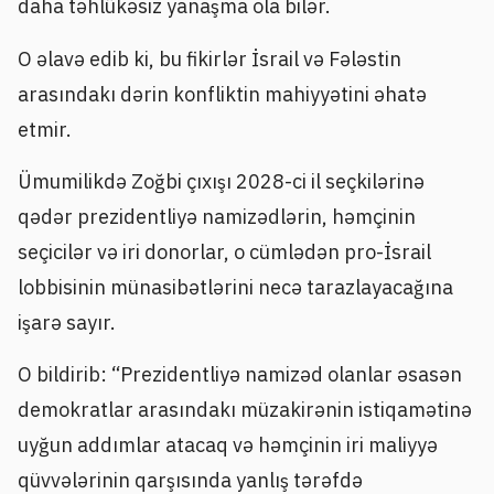
daha təhlükəsiz yanaşma ola bilər.
O əlavə edib ki, bu fikirlər İsrail və Fələstin
arasındakı dərin konfliktin mahiyyətini əhatə
etmir.
Ümumilikdə Zoğbi çıxışı 2028-ci il seçkilərinə
qədər prezidentliyə namizədlərin, həmçinin
seçicilər və iri donorlar, o cümlədən pro-İsrail
lobbisinin münasibətlərini necə tarazlayacağına
işarə sayır.
O bildirib: “Prezidentliyə namizəd olanlar əsasən
demokratlar arasındakı müzakirənin istiqamətinə
uyğun addımlar atacaq və həmçinin iri maliyyə
qüvvələrinin qarşısında yanlış tərəfdə