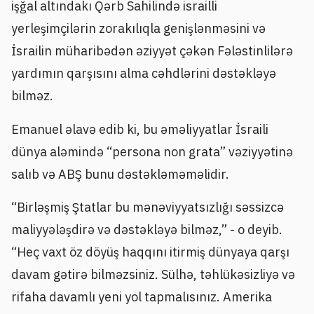
işğal altındakı Qərb Sahilində israilli
yerleşimçilərin zorakılıqla genişlənməsini və
İsrailin müharibədən əziyyət çəkən Fələstinlilərə
yardımın qarşısını alma cəhdlərini dəstəkləyə
bilməz.
Emanuel əlavə edib ki, bu əməliyyatlar İsraili
dünya aləmində “persona non grata” vəziyyətinə
salıb və ABŞ bunu dəstəkləməməlidir.
“Birləşmiş Ştatlar bu mənəviyyatsızlığı səssizcə
maliyyələşdirə və dəstəkləyə bilməz,” - o deyib.
“Heç vaxt öz döyüş haqqını itirmiş dünyaya qarşı
davam gətirə bilməzsiniz. Sülhə, təhlükəsizliyə və
rifaha davamlı yeni yol tapmalısınız. Amerika