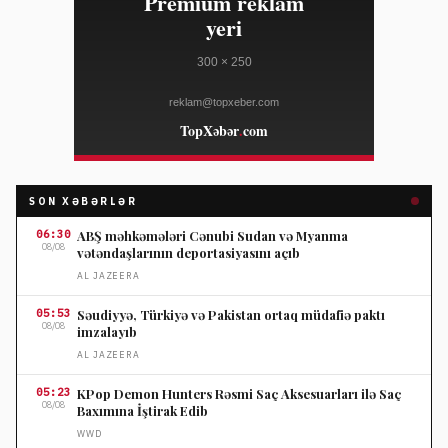
SON XƏBƏRLƏR
06:30
ABŞ məhkəmələri Cənubi Sudan və Myanma
08/08
vətəndaşlarının deportasiyasını açıb
AL JAZEERA
05:53
Səudiyyə, Türkiyə və Pakistan ortaq müdafiə paktı
08/08
imzalayıb
AL JAZEERA
05:23
KPop Demon Hunters Rəsmi Saç Aksesuarları ilə Saç
08/08
Baxımına İştirak Edib
WWD