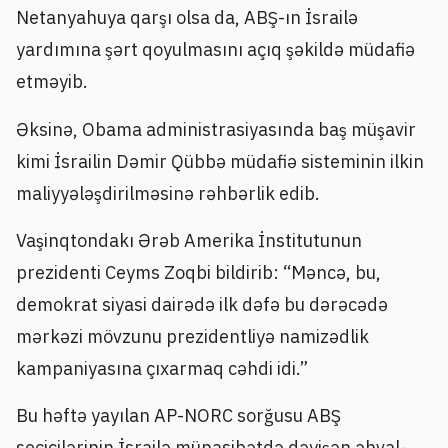
Netanyahuya qarşı olsa da, ABŞ-ın İsrailə
yardımına şərt qoyulmasını açıq şəkildə müdafiə
etməyib.
Əksinə, Obama administrasiyasında baş müşavir
kimi İsrailin Dəmir Qübbə müdafiə sisteminin ilkin
maliyyələşdirilməsinə rəhbərlik edib.
Vaşinqtondakı Ərəb Amerika İnstitutunun
prezidenti Ceyms Zoqbi bildirib: “Məncə, bu,
demokrat siyasi dairədə ilk dəfə bu dərəcədə
mərkəzi mövzunu prezidentliyə namizədlik
kampaniyasına çıxarmaq cəhdi idi.”
Bu həftə yayılan AP-NORC sorğusu ABŞ
seçicilərinin İsrailə münasibətdə dəyişən əhval-