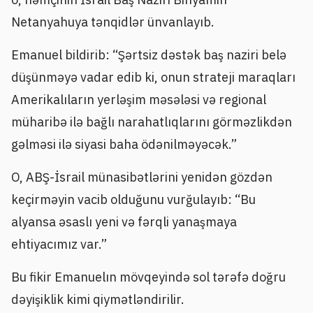
Netanyahuya tənqidlər ünvanlayıb.
Emanuel bildirib: “Şərtsiz dəstək baş naziri belə
düşünməyə vadar edib ki, onun strateji maraqları
Amerikalıların yerləşim məsələsi və regional
müharibə ilə bağlı narahatlıqlarını görməzlikdən
gəlməsi ilə siyasi baha ödənilməyəcək.”
O, ABŞ-İsrail münasibətlərini yenidən gözdən
keçirməyin vacib olduğunu vurğulayıb: “Bu
alyansa əsaslı yeni və fərqli yanaşmaya
ehtiyacımız var.”
Bu fikir Emanuelın mövqeyində sol tərəfə doğru
dəyişiklik kimi qiymətləndirilir.