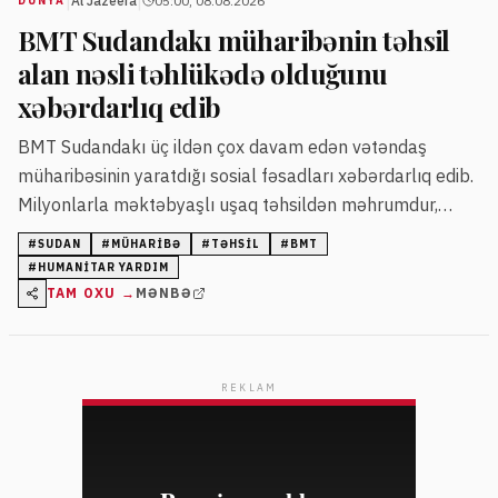
|
|
Al Jazeera
05:00, 08.08.2026
DÜNYA
BMT Sudandakı müharibənin təhsil
alan nəsli təhlükədə olduğunu
xəbərdarlıq edib
BMT Sudandakı üç ildən çox davam edən vətəndaş
müharibəsinin yaratdığı sosial fəsadları xəbərdarlıq edib.
Milyonlarla məktəbyaşlı uşaq təhsildən məhrumdur,
münaqişə qadınlar və uşaqlara mənfi təsir göstərir.
#
SUDAN
#
MÜHARIBƏ
#
TƏHSIL
#
BMT
#
HUMANITAR YARDIM
TAM OXU →
MƏNBƏ
REKLAM