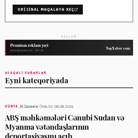
ORIJINAL MƏQALƏYƏ KEÇ
REKLAM
ƏLAQƏLI XƏBƏRLƏR
Eyni kateqoriyada
|
|
Al Jazeera
06:30, 08.08.2026
DÜNYA
ABŞ məhkəmələri Cənubi Sudan və
Myanma vətəndaşlarının
deportasiyasını açıb