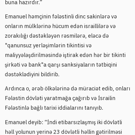
buna hazırdır.”
Emanuel həmçinin fələstinli dinc sakinlərə və
onların mülklərinə hücum edən israillilərə və
zorakılığı dəstəkləyən rəsmilərə, eləcə də
"qanunsuz yerləşimlərin tikintisi və
maliyyələşdirilməsində iştirak edən hər bir tikinti
şirkəti və bank"a qarşı sanksiyaların tətbiqini
dəstəklədiyini bildirib.
Ardınca o, ərəb ölkələrinə də müraciət edib, onları
Fələstin dövləti yaratmağa çağırıb və İsrailin
Fələstinlə bağlı tarixi iddialarını tanıyıb.
Emanuel deyib: “İndi etibarsızlaşmış iki dövlətli
həll yolunun yerinə 23 dövlətli həllin gətirilməsi