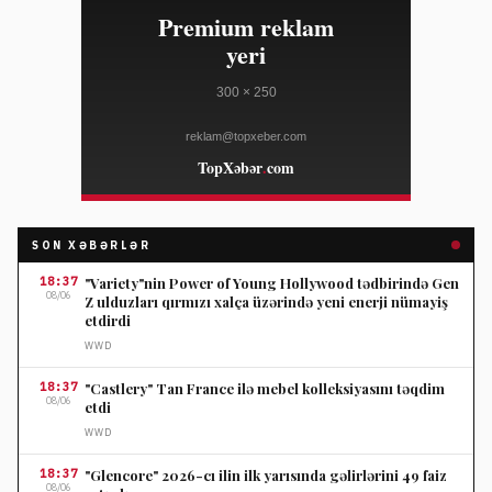
SON XƏBƏRLƏR
18:37
"Variety"nin Power of Young Hollywood tədbirində Gen
08/06
Z ulduzları qırmızı xalça üzərində yeni enerji nümayiş
etdirdi
WWD
18:37
"Castlery" Tan France ilə mebel kolleksiyasını təqdim
08/06
etdi
WWD
18:37
"Glencore" 2026-cı ilin ilk yarısında gəlirlərini 49 faiz
08/06