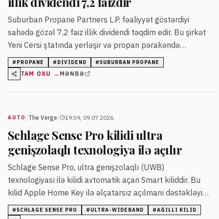
illik dividendi 7,2 faizdir
Suburban Propane Partners L.P. fəaliyyət göstərdiyi
sahədə gözəl 7,2 faiz illik dividendi təqdim edir. Bu şirkət
Yeni Cersi ştatında yerləşir və propan pərakəndə
satışında uzunmüddətli təcrübəyə malikdir.
#
PROPANE
#
DIVIDEND
#
SUBURBAN PROPANE
TAM OXU →
MƏNBƏ
|
|
The Verge
19:59, 09.07.2026
AUTO
Schlage Sense Pro kilidi ultra
genişzolaqlı texnologiya ilə açılır
Schlage Sense Pro, ultra genişzolaqlı (UWB)
texnologiyası ilə kilidi avtomatik açan Smart kiliddir. Bu
kilid Apple Home Key ilə əlçatarsız açılmanı dəstəkləyir
və fiziki açarı tamamilə aradan qaldırır.
#
SCHLAGE SENSE PRO
#
ULTRA-WIDEBAND
#
AĞILLI KILID