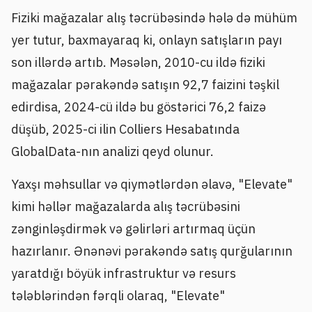
Fiziki mağazalar alış təcrübəsində hələ də mühüm
yer tutur, baxmayaraq ki, onlayn satışların payı
son illərdə artıb. Məsələn, 2010-cu ildə fiziki
mağazalar pərakəndə satışın 92,7 faizini təşkil
edirdisa, 2024-cü ildə bu göstərici 76,2 faizə
düşüb, 2025-ci ilin Colliers Hesabatında
GlobalData-nın analizi qeyd olunur.
Yaxşı məhsullar və qiymətlərdən əlavə, "Elevate"
kimi həllər mağazalarda alış təcrübəsini
zənginləşdirmək və gəlirləri artırmaq üçün
hazırlanır. Ənənəvi pərakəndə satış qurğularının
yaratdığı böyük infrastruktur və resurs
tələblərindən fərqli olaraq, "Elevate"