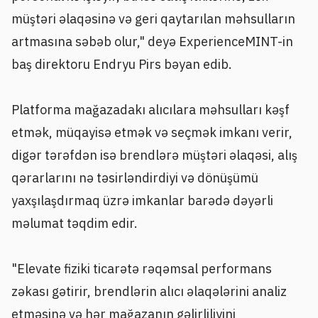
müştəri əlaqəsinə və geri qaytarılan məhsulların
artmasına səbəb olur," deyə ExperienceMINT-in
baş direktoru Endryu Pirs bəyan edib.
Platforma mağazadakı alıcılara məhsulları kəşf
etmək, müqayisə etmək və seçmək imkanı verir,
digər tərəfdən isə brendlərə müştəri əlaqəsi, alış
qərarlarını nə təsirləndirdiyi və dönüşümü
yaxşılaşdırmaq üzrə imkanlar barədə dəyərli
məlumat təqdim edir.
"Elevate fiziki ticarətə rəqəmsal performans
zəkası gətirir, brendlərin alıcı əlaqələrini analiz
etməsinə və hər mağazanın gəlirliliyini