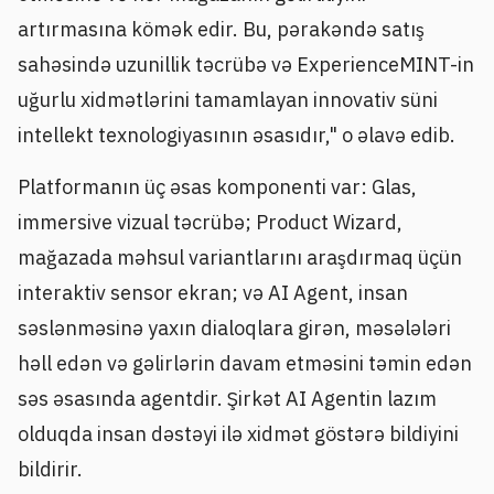
artırmasına kömək edir. Bu, pərakəndə satış
sahəsində uzunillik təcrübə və ExperienceMINT-in
uğurlu xidmətlərini tamamlayan innovativ süni
intellekt texnologiyasının əsasıdır," o əlavə edib.
Platformanın üç əsas komponenti var: Glas,
immersive vizual təcrübə; Product Wizard,
mağazada məhsul variantlarını araşdırmaq üçün
interaktiv sensor ekran; və AI Agent, insan
səslənməsinə yaxın dialoqlara girən, məsələləri
həll edən və gəlirlərin davam etməsini təmin edən
səs əsasında agentdir. Şirkət AI Agentin lazım
olduqda insan dəstəyi ilə xidmət göstərə bildiyini
bildirir.