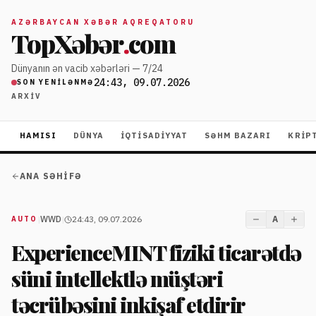
AZƏRBAYCAN XƏBƏR AQREQATORU
TopXəbər
.
com
Dünyanın ən vacib xəbərləri — 7/24
24:43, 09.07.2026
SON YENILƏNMƏ
ARXIV
HAMISI
DÜNYA
İQTISADIYYAT
SƏHM BAZARI
KRIP
ANA SƏHIFƏ
|
WWD
|
24:43, 09.07.2026
A
AUTO
ExperienceMINT fiziki ticarətdə
süni intellektlə müştəri
təcrübəsini inkişaf etdirir