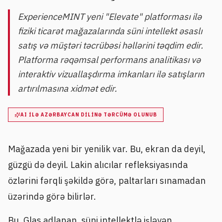
ExperienceMINT yeni "Elevate" platforması ilə
fiziki ticarət mağazalarında süni intellekt əsaslı
satış və müştəri təcrübəsi həllərini təqdim edir.
Platforma rəqəmsal performans analitikası və
interaktiv vizuallaşdırma imkanları ilə satışların
artırılmasına xidmət edir.
AI ILƏ AZƏRBAYCAN DILINƏ TƏRCÜMƏ OLUNUB
Mağazada yeni bir yenilik var. Bu, ekran da deyil,
güzgü də deyil. Lakin alıcılar refleksiyasında
özlərini fərqli şəkildə görə, paltarları sınamadan
üzərində görə bilirlər.
Bu, Glas adlanan, süni intellektlə işləyən