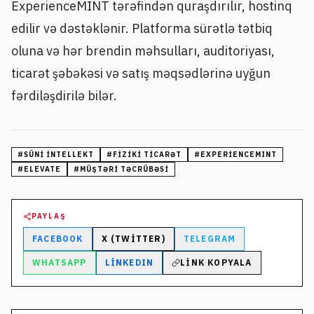
ExperienceMINT tərəfindən quraşdırılır, hostinq
edilir və dəstəklənir. Platforma sürətlə tətbiq
oluna və hər brendin məhsulları, auditoriyası,
ticarət şəbəkəsi və satış məqsədlərinə uyğun
fərdiləşdirilə bilər.
#
SÜNI INTELLEKT
#
FIZIKI TICARƏT
#
EXPERIENCEMINT
#
ELEVATE
#
MÜŞTƏRI TƏCRÜBƏSI
PAYLAŞ
FACEBOOK
X (TWITTER)
TELEGRAM
WHATSAPP
LINKEDIN
LINK KOPYALA