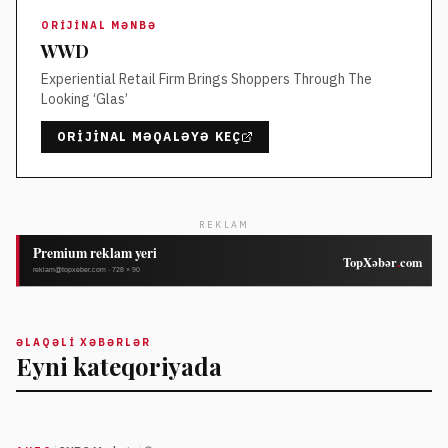
ORIJINAL MƏNBƏ
WWD
Experiential Retail Firm Brings Shoppers Through The
Looking ‘Glas’
ORIJINAL MƏQALƏYƏ KEÇ
REKLAM
ƏLAQƏLI XƏBƏRLƏR
Eyni kateqoriyada