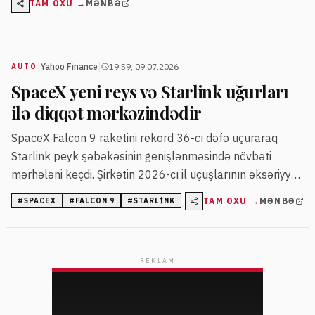
TAM OXU →
MƏNBƏ
|
|
Yahoo Finance
19:59, 09.07.2026
AUTO
SpaceX yeni reys və Starlink uğurları
ilə diqqət mərkəzindədir
SpaceX Falcon 9 raketini rekord 36-cı dəfə uçuraraq
Starlink peyk şəbəkəsinin genişlənməsində növbəti
mərhələni keçdi. Şirkətin 2026-cı il uçuşlarının əksəriyyəti
Starlink peyklərinin yerləşdirilməsinə yönəlib.
TAM OXU →
MƏNBƏ
#
SPACEX
#
FALCON 9
#
STARLINK
REKLAM