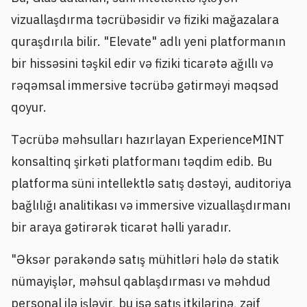
vizuallaşdırma təcrübəsidir və fiziki mağazalara
quraşdırıla bilir. "Elevate" adlı yeni platformanın
bir hissəsini təşkil edir və fiziki ticarətə ağıllı və
rəqəmsal immersive təcrübə gətirməyi məqsəd
qoyur.
Təcrübə məhsulları hazırlayan ExperienceMINT
konsaltinq şirkəti platformanı təqdim edib. Bu
platforma süni intellektlə satış dəstəyi, auditoriya
bağlılığı analitikası və immersive vizuallaşdırmanı
bir araya gətirərək ticarət həlli yaradır.
"Əksər pərakəndə satış mühitləri hələ də statik
nümayişlər, məhsul qablaşdırması və məhdud
personal ilə işləyir, bu isə satış itkilərinə, zəif