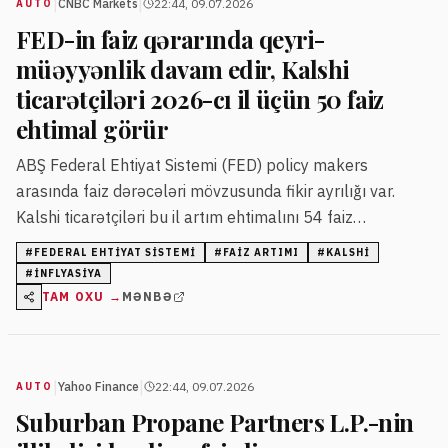
|
|
CNBC Markets
22:44, 09.07.2026
AUTO
FED-in faiz qərarında qeyri-
müəyyənlik davam edir, Kalshi
ticarətçiləri 2026-cı il üçün 50 faiz
ehtimal görür
ABŞ Federal Ehtiyat Sistemi (FED) policy makers
arasında faiz dərəcələri mövzusunda fikir ayrılığı var.
Kalshi ticarətçiləri bu il artım ehtimalını 54 faiz
səviyyəsində qiymətləndirir, 2028-ci il üçün isə bu rəqəm
#
FEDERAL EHTIYAT SISTEMI
#
FAIZ ARTIMI
#
KALSHI
80 faizə çatır.
#
INFLYASIYA
TAM OXU →
MƏNBƏ
|
|
Yahoo Finance
22:44, 09.07.2026
AUTO
Suburban Propane Partners L.P.-nin