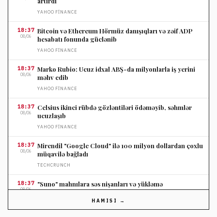
artırdı
YAHOO FINANCE
18:37
Bitcoin və Ethereum Hörmüz danışıqları və zəif ADP
08/06
hesabatı fonunda güclənib
YAHOO FINANCE
18:37
Marko Rubio: Ucuz idxal ABŞ-da milyonlarla iş yerini
08/06
məhv edib
YAHOO FINANCE
18:37
Celsius ikinci rübdə gözləntiləri ödəməyib, səhmlər
08/06
ucuzlaşıb
YAHOO FINANCE
18:37
Mirendil "Google Cloud" ilə 100 milyon dollardan çoxlu
08/06
müqavilə bağladı
TECHCRUNCH
18:37
"Suno" mahnılara səs nişanları və yükləmə
08/06
məhdudiyyətləri tətbiq edəcəyini açıqladı
HAMISI →
TECHCRUNCH