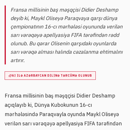
Fransa millisinin baş məşqçisi Didier Deshamp
deyib ki, Maykl Oliseyə Paraqvaya qarşı dünya
çempionatının 16-cı mərhələsi oyununda verilən
sarı vərəqəyə apellyasiya FIFA tərəfindən rədd
olunub. Bu qərar Olisenin qarşıdakı oyunlarda
sarı vərəqə alması halında cəzalanma ehtimalını
artırır.
AI ILƏ AZƏRBAYCAN DILINƏ TƏRCÜMƏ OLUNUB
Fransa millisinin baş məşqçisi Didier Deshamp
açıqlayıb ki, Dünya Kubokunun 16-cı
mərhələsində Paraqvayla oyunda Maykl Oliseyə
verilən sarı vərəqəyə apellyasiya FIFA tərəfindən