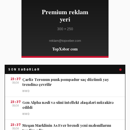
SON XƏBƏRLƏR
23:37
Çarliz Teronun punk pompadur saç düzümü yay
08/04
trendinə çevrilir
WWD
23:37
Gen Alpha nəsli və süni intellekt əlaqələri müzakirə
08/04
edildi
WWD
23:37
Meqan Marklinin As Ever brendi yeni məhsullarını
08/04