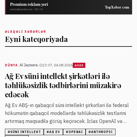
ƏLAQƏLI XƏBƏRLƏR
Eyni kateqoriyada
|
|
Al Jazeera
23:37, 04.08.2026
DÜNYA
ƏSAS
Ağ Ev süni intellekt şirkətləri ilə
təhlükəsizlik tədbirlərini müzakirə
edəcək
Ağ Ev ABŞ-ın qabaqcıl süni intellekt şirkətləri ilə federal
hökumətin qabaqcıl modellərdə təhlükəsizlik testlərini
artırmaq məqsədilə görüş keçirəcək. İclas OpenAI və
Anthropic şirkətlərinin modellərində baş vermiş
#
SÜNI INTELLEKT
#
AĞ EV
#
OPENAI
#
ANTHROPIC