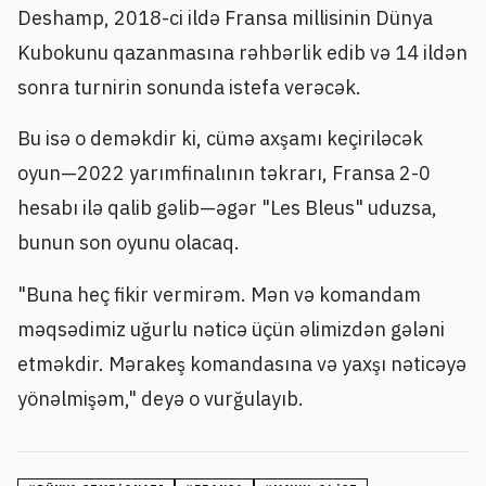
Deshamp, 2018-ci ildə Fransa millisinin Dünya
Kubokunu qazanmasına rəhbərlik edib və 14 ildən
sonra turnirin sonunda istefa verəcək.
Bu isə o deməkdir ki, cümə axşamı keçiriləcək
oyun—2022 yarımfinalının təkrarı, Fransa 2-0
hesabı ilə qalib gəlib—əgər "Les Bleus" uduzsa,
bunun son oyunu olacaq.
"Buna heç fikir vermirəm. Mən və komandam
məqsədimiz uğurlu nəticə üçün əlimizdən gələni
etməkdir. Mərakeş komandasına və yaxşı nəticəyə
yönəlmişəm," deyə o vurğulayıb.