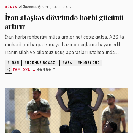
|
|
Al Jazeera
23:10, 04.08.2026
DÜNYA
İran atəşkəs dövründə hərbi gücünü
artırır
İran hərbi rəhbərliyi müzakirələr nəticəsiz qalsa, ABŞ-la
müharibəni bərpa etməyə hazır olduqlarını bəyan edib.
İranın silah və pilotsuz uçuş aparatları istehsalında
irəliləyişlər olduğu bildirilib.
#
İRAN
#
HÖRMÜZ BOĞAZI
#
ABŞ
#
HƏRBI GÜC
TAM OXU →
MƏNBƏ