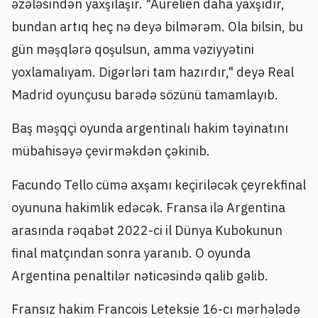
əzələsindən yaxşılaşır. "Aurelien daha yaxşıdır,
bundan artıq heç nə deyə bilmərəm. Ola bilsin, bu
gün məşqlərə qoşulsun, amma vəziyyətini
yoxlamalıyam. Digərləri tam hazırdır," deyə Real
Madrid oyunçusu barədə sözünü tamamlayıb.
Baş məşqçi oyunda argentinalı hakim təyinatını
mübahisəyə çevirməkdən çəkinib.
Facundo Tello cümə axşamı keçiriləcək çeyrekfinal
oyununa hakimlik edəcək. Fransa ilə Argentina
arasında rəqabət 2022-ci il Dünya Kubokunun
final matçından sonra yaranıb. O oyunda
Argentina penaltilər nəticəsində qalib gəlib.
Fransız hakim Francois Leteksie 16-cı mərhələdə