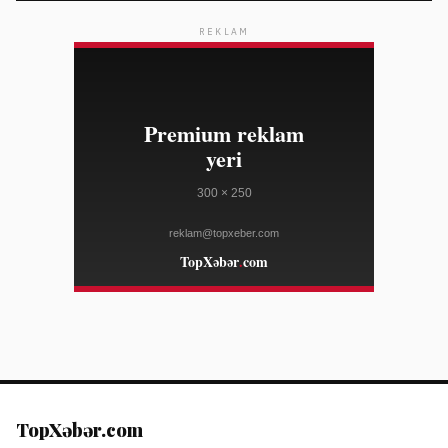
23:37
Nordstromun ildönümü satışında seçilmiş cins
08/04
şalvarlara endirim
REKLAM
ELLE
23:10
Salvatore Ferragamo səhm qiyməti Amerika satışları
08/04
zəifliyinə görə dəyər itirib
WWD
23:10
Marko Rubio Hörmüz Boğazında Gömrük Sazişi üzrə
08/04
irəliləyişdən xəbər verib
WWD
23:10
Süni intellekt cins tədarük zənciri məlumatlarını daha
08/04
mürəkkəb edə bilər
WWD
23:10
"Open USD" bazara çıxdı, "Circle"ın bazar dəyərinə
08/04
zərbə vurdu — tərəfdaşlar isə "USDC"i dəstəkləyir
COINDESK
23:10
Lenovo "Legion Go S" cihazı SteamOS ilə ən ucuz
08/04
qiymətə endirilib
TopXəbər.com
THE VERGE