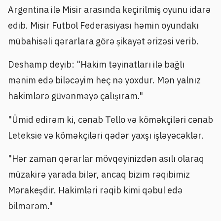
Argentina ilə Misir arasında keçirilmiş oyunu idarə
edib. Misir Futbol Federasiyası həmin oyundakı
mübahisəli qərarlara görə şikayət ərizəsi verib.
Deshamp deyib: "Hakim təyinatları ilə bağlı
mənim edə biləcəyim heç nə yoxdur. Mən yalnız
hakimlərə güvənməyə çalışıram."
"Ümid edirəm ki, cənab Tello və köməkçiləri cənab
Leteksie və köməkçiləri qədər yaxşı işləyəcəklər.
"Hər zaman qərarlar mövqeyinizdən asılı olaraq
müzakirə yarada bilər, ancaq bizim rəqibimiz
Mərakeşdir. Hakimləri rəqib kimi qəbul edə
bilmərəm."