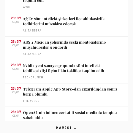
təqdim edir
WWD
23:37
Ağ Ev süni intellekt şirkətləri ilə təhlükəsizlik
08/04
tədbirlərini müzakirə edəcək
AL JAZEERA
23:37
ABŞ 4 Miçiqan şəhərində seçki məntəqələrinə
08/04
müşahidəçilər göndərdi
AL JAZEERA
23:37
Nvidia yeni sənaye qrupunda süni intellekt
08/04
təhlükəsizliyi üçün ilkin təkliflər təqdim edib
TECHCRUNCH
23:37
Telegram Apple App Store-dan çıxarıldıqdan sonra
08/04
bərpa olundu
THE VERGE
23:37
OpenAI-nin influencer tətili sosial mediada tənqidə
08/04
səbəb oldu
THE VERGE
HAMISI →