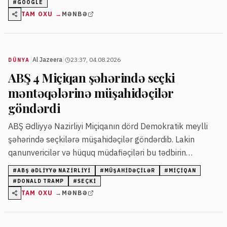
kibertəhlükəsizlik hadisələrindən sonra təşkil olunur.
#
GOOGLE
TAM OXU →
MƏNBƏ
|
|
Al Jazeera
23:37, 04.08.2026
DÜNYA
ABŞ 4 Miçiqan şəhərində seçki
məntəqələrinə müşahidəçilər
göndərdi
ABŞ Ədliyyə Nazirliyi Miçiqanın dörd Demokratik meylli
şəhərində seçkilərə müşahidəçilər göndərdib. Lakin
qanunvericilər və hüquq müdafiəçiləri bu tədbirin
partiyalar üçün istifadə edilə biləcəyindən narahatdır.
#
ABŞ ƏDLIYYƏ NAZIRLIYI
#
MÜŞAHIDƏÇILƏR
#
MIÇIQAN
#
DONALD TRAMP
#
SEÇKI
TAM OXU →
MƏNBƏ