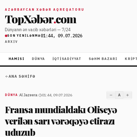
AZƏRBAYCAN XƏBƏR AQREQATORU
TopXəbər
.
com
Dünyanın ən vacib xəbərləri — 7/24
01:44, 09.07.2026
SON YENILƏNMƏ
ARXIV
HAMISI
DÜNYA
İQTISADIYYAT
SƏHM BAZARI
KRIP
ANA SƏHIFƏ
|
Al Jazeera
|
01:44, 09.07.2026
A
DÜNYA
Fransa mundialdakı Oliseyə
verilən sarı vərəqəyə etirazı
uduzub