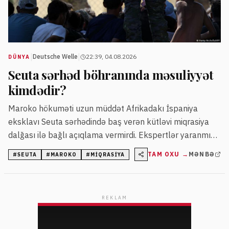
|
|
Deutsche Welle
22:39, 04.08.2026
DÜNYA
Seuta sərhəd böhranında məsuliyyət
kimdədir?
Maroko hökuməti uzun müddət Afrikadakı İspaniya
eksklavı Seuta sərhədində baş verən kütləvi miqrasiya
dalğası ilə bağlı açıqlama vermirdi. Ekspertlər yaranmış
vəziyyəti siyasi gərginliklər, miqrasiya siyasəti və sosial-
TAM OXU →
MƏNBƏ
#
SEUTA
#
MAROKO
#
MIQRASIYA
iqtisadi səbəblərin qarşılıqlı təsiri kimi qiymətləndirir.
REKLAM