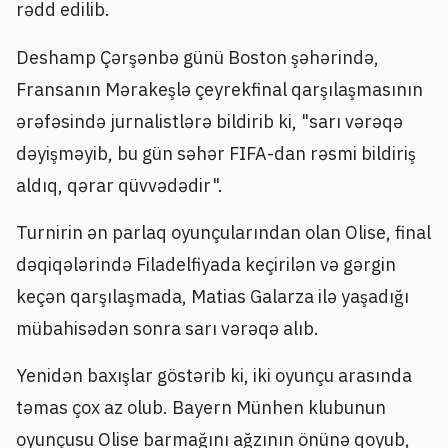
rədd edilib.
Deshamp Çərşənbə günü Boston şəhərində,
Fransanın Mərakeşlə çeyrekfinal qarşılaşmasının
ərəfəsində jurnalistlərə bildirib ki, "sarı vərəqə
dəyişməyib, bu gün səhər FIFA-dan rəsmi bildiriş
aldıq, qərar qüvvədədir".
Turnirin ən parlaq oyunçularından olan Olise, final
dəqiqələrində Filadelfiyada keçirilən və gərgin
keçən qarşılaşmada, Matias Galarza ilə yaşadığı
mübahisədən sonra sarı vərəqə alıb.
Yenidən baxışlar göstərib ki, iki oyunçu arasında
təmas çox az olub. Bayern Münhen klubunun
oyunçusu Olise barmağını ağzının önünə qoyub,