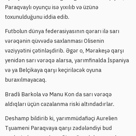
Paraqvaylı oyunçu isə yıxılıb və üzünə
toxunulduğunu iddia edib.
Futbolun dünya federasiyasının qərarı ilə sarı
vərəqənin qüvvədə saxlanması Olisenin
vəziyyətini çətinləşdirib. Əgər o, Mərakeşə qarşı
yenidən sarı vərəqə alarsa, yarımfinalda İspaniya
və ya Belçikaya qarşı keçiriləcək oyuna
buraxılmayacaq.
Bradli Barkola və Manu Kon da sarı vərəqə
aldıqları üçün cəzalanma riski altındadırlar.
Deshamp bildirib ki, yarımmüdafiəçi Aurelien
Tşuameni Paraqvaya qarşı zədələndiyi bud