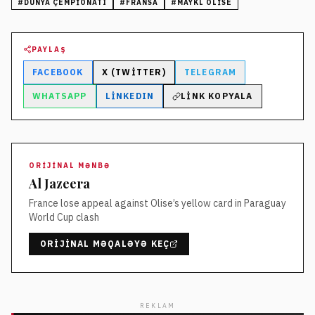
#
DÜNYA ÇEMPIONATI
#
FRANSA
#
MAYKL OLISE
PAYLAŞ
FACEBOOK
X (TWITTER)
TELEGRAM
WHATSAPP
LINKEDIN
LINK KOPYALA
ORIJINAL MƏNBƏ
Al Jazeera
France lose appeal against Olise’s yellow card in Paraguay
World Cup clash
ORIJINAL MƏQALƏYƏ KEÇ
REKLAM