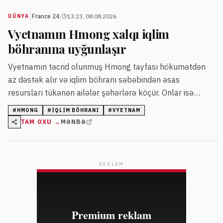
|
|
France 24
13:23, 08.08.2026
DÜNYA
Vyetnamın Hmong xalqı iqlim
böhranına uyğunlaşır
Vyetnamın təcrid olunmuş Hmong tayfası hökumətdən
az dəstək alır və iqlim böhranı səbəbindən əsas
resursları tükənən ailələr şəhərlərə köçür. Onlar isə
ənənəvi torpaqlarında iqlimə davamlı yeni məhsullar
#
HMONG
#
IQLIM BÖHRANI
#
VYETNAM
yetişdirərək şəraitə uyğunlaşmağa çalışırlar.
TAM OXU →
MƏNBƏ
REKLAM