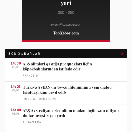
SON XƏBƏRLƏR
14:30
ABŞ alimləri qasırğa proqnozları üçün
08/08
köpəkbalıqlarından istifadə edir
FRANCE 24
14:23
Türkiyə ASEAN-in 59-cu ildönümünü yeni dialoq
08/08
tərəfdaşı kimi qeyd edib
HÜRRIYET DAILY NEWS
14:00
ABŞ Avstraliyada skandium mədəni üçün 400 milyon
08/08
dollar investisiya ayırdı
AL JAZEERA