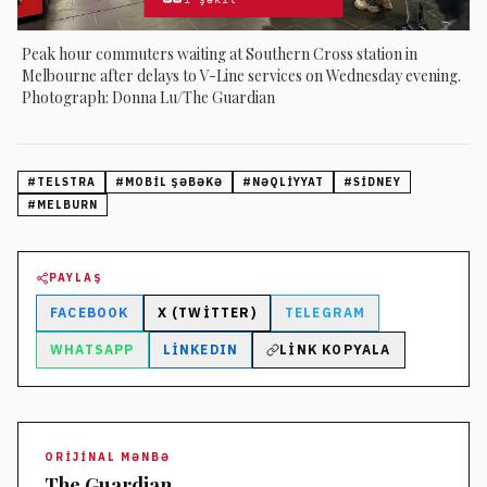
Peak hour commuters waiting at Southern Cross station in
Melbourne after delays to V-Line services on Wednesday evening.
Photograph: Donna Lu/The Guardian
#
TELSTRA
#
MOBIL ŞƏBƏKƏ
#
NƏQLIYYAT
#
SIDNEY
#
MELBURN
PAYLAŞ
FACEBOOK
X (TWITTER)
TELEGRAM
WHATSAPP
LINKEDIN
LINK KOPYALA
ORIJINAL MƏNBƏ
The Guardian