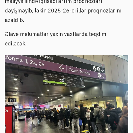
maliyyə ilində iqtisadi artım proqnozları
dəyişməyib, lakin 2025-26-cı illər proqnozlarını
azaldıb.
Əlavə məlumatlar yaxın vaxtlarda təqdim
ediləcək.