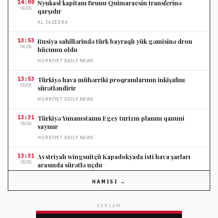
14:00
Nyukasl kapitanı Brunu Quimaraesin transferinə
08/08
qarşıdır
AL JAZEERA
13:53
Rusiya sahillərində türk bayraqlı yük gəmisinə dron
08/08
hücumu oldu
HÜRRIYET DAILY NEWS
13:53
Türkiyə hava mühərriki proqramlarının inkişafını
08/08
sürətləndirir
HÜRRIYET DAILY NEWS
13:31
Türkiyə Yunanıstanın Egey turizm planını qanuni
08/08
saymır
HÜRRIYET DAILY NEWS
13:31
Avstriyalı wingsuitçü Kapadokyada isti hava şarları
08/08
arasında sürətlə uçdu
HÜRRIYET DAILY NEWS
HAMISI →
13:23
ABŞ Senatı Trampın keçmiş vəkilini baş prokuror təyin
08/08
etdi
REKLAM
FRANCE 24