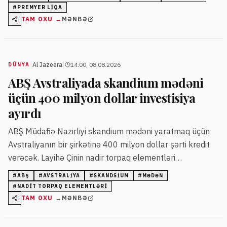
xəbəri olsa da, hələ rəsmiləşmə yoxdur.
#
PREMYER LIQA
TAM OXU →
MƏNBƏ
|
|
Al Jazeera
14:00, 08.08.2026
DÜNYA
ABŞ Avstraliyada skandium mədəni
üçün 400 milyon dollar investisiya
ayırdı
ABŞ Müdafiə Nazirliyi skandium mədəni yaratmaq üçün
Avstraliyanın bir şirkətinə 400 milyon dollar şərti kredit
verəcək. Layihə Çinin nadir torpaq elementləri
bazarındakı üstünlüyünə qarşı Qərbin təchizatını təmin
#
ABŞ
#
AVSTRALIYA
#
SKANDSIUM
#
MƏDƏN
etmək üçün nəzərdə tutulur.
#
NADIT TORPAQ ELEMENTLƏRI
TAM OXU →
MƏNBƏ