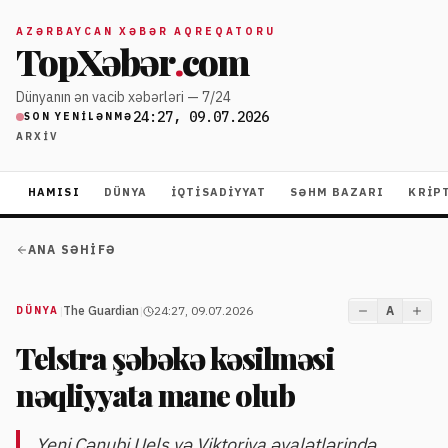
AZƏRBAYCAN XƏBƏR AQREQATORU
TopXəbər
.
com
Dünyanın ən vacib xəbərləri — 7/24
24:27, 09.07.2026
SON YENILƏNMƏ
ARXIV
HAMISI
DÜNYA
İQTISADIYYAT
SƏHM BAZARI
KRIP
ANA SƏHIFƏ
|
The Guardian
|
24:27, 09.07.2026
A
DÜNYA
Telstra şəbəkə kəsilməsi
nəqliyyata mane olub
Yeni Cənubi Uels və Viktoriya əyalətlərində