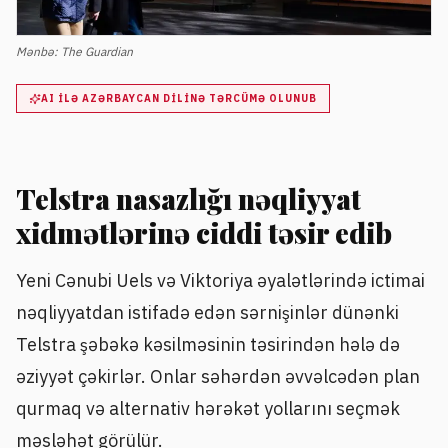
Mənbə:
The Guardian
AI ILƏ AZƏRBAYCAN DILINƏ TƏRCÜMƏ OLUNUB
Telstra nasazlığı nəqliyyat
xidmətlərinə ciddi təsir edib
Yeni Cənubi Uels və Viktoriya əyalətlərində ictimai
nəqliyyatdan istifadə edən sərnişinlər dünənki
Telstra şəbəkə kəsilməsinin təsirindən hələ də
əziyyət çəkirlər. Onlar səhərdən əvvəlcədən plan
qurmaq və alternativ hərəkət yollarını seçmək
məsləhət görülür.