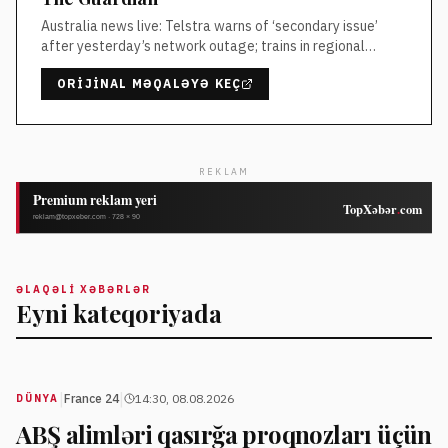
Australia news live: Telstra warns of ‘secondary issue’
after yesterday’s network outage; trains in regional
Victoria cancelled again
ORIJINAL MƏQALƏYƏ KEÇ
REKLAM
ƏLAQƏLI XƏBƏRLƏR
Eyni kateqoriyada
|
|
France 24
14:30, 08.08.2026
DÜNYA
ABŞ alimləri qasırğa proqnozları üçün