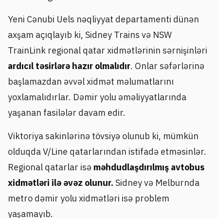
Yeni Cənubi Uels nəqliyyat departamenti dünən
axşam açıqlayıb ki, Sidney Trains və NSW
TrainLink regional qatar xidmətlərinin sərnişinləri
ardıcıl təsirlərə hazır olmalıdır
. Onlar səfərlərinə
başlamazdan əvvəl xidmət məlumatlarını
yoxlamalıdırlar. Dəmir yolu əməliyyatlarında
yaşanan fasilələr davam edir.
Viktoriya sakinlərinə tövsiyə olunub ki, mümkün
olduqda V/Line qatarlarından istifadə etməsinlər.
Regional qatarlar isə
məhdudlaşdırılmış avtobus
xidmətləri ilə əvəz olunur.
Sidney və Melburnda
metro dəmir yolu xidmətləri isə problem
yaşamayıb.