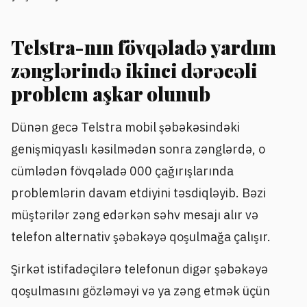
Telstra-nın fövqəladə yardım
zənglərində ikinci dərəcəli
problem aşkar olunub
Dünən gecə Telstra mobil şəbəkəsindəki
genişmiqyaslı kəsilmədən sonra zənglərdə, o
cümlədən fövqəladə 000 çağırışlarında
problemlərin davam etdiyini təsdiqləyib. Bəzi
müştərilər zəng edərkən səhv mesajı alır və
telefon alternativ şəbəkəyə qoşulmağa çalışır.
Şirkət istifadəçilərə telefonun digər şəbəkəyə
qoşulmasını gözləməyi və ya zəng etmək üçün