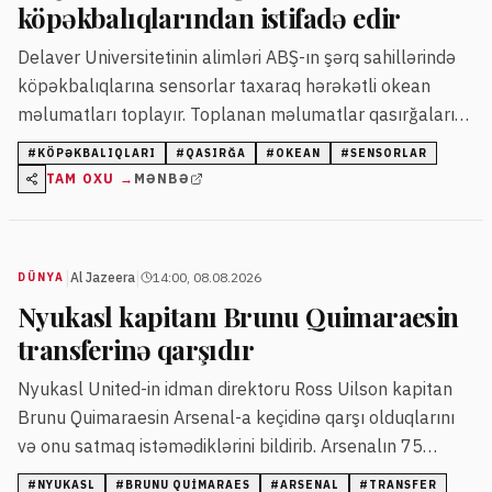
köpəkbalıqlarından istifadə edir
Delaver Universitetinin alimləri ABŞ-ın şərq sahillərində
köpəkbalıqlarına sensorlar taxaraq hərəkətli okean
məlumatları toplayır. Toplanan məlumatlar qasırğaların
gücünü qabaqcadan təxmin etməyə yardım edir.
#
KÖPƏKBALIQLARI
#
QASIRĞA
#
OKEAN
#
SENSORLAR
TAM OXU →
MƏNBƏ
|
|
Al Jazeera
14:00, 08.08.2026
DÜNYA
Nyukasl kapitanı Brunu Quimaraesin
transferinə qarşıdır
Nyukasl United-in idman direktoru Ross Uilson kapitan
Brunu Quimaraesin Arsenal-a keçidinə qarşı olduqlarını
və onu satmaq istəmədiklərini bildirib. Arsenalın 75
milyon funt sterlinq dəyərində razılaşma əldə etməsi
#
NYUKASL
#
BRUNU QUIMARAES
#
ARSENAL
#
TRANSFER