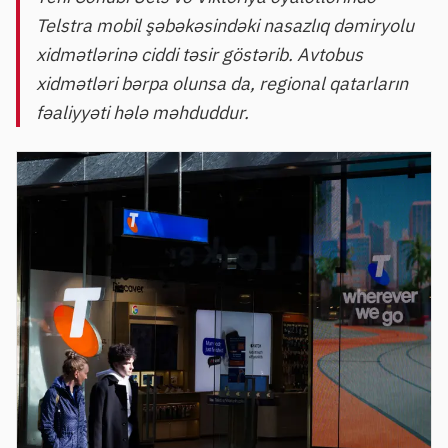
Telstra mobil şəbəkəsindəki nasazlıq dəmiryolu
xidmətlərinə ciddi təsir göstərib. Avtobus
xidmətləri bərpa olunsa da, regional qatarların
fəaliyyəti hələ məhduddur.