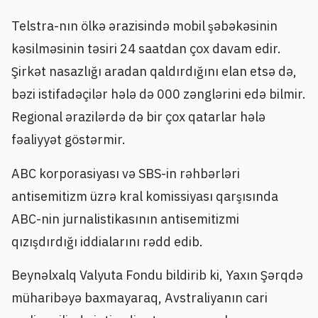
Telstra-nın ölkə ərazisində mobil şəbəkəsinin
kəsilməsinin təsiri 24 saatdan çox davam edir.
Şirkət nasazlığı aradan qaldırdığını elan etsə də,
bəzi istifadəçilər hələ də 000 zənglərini edə bilmir.
Regional ərazilərdə də bir çox qatarlar hələ
fəaliyyət göstərmir.
ABC korporasiyası və SBS-in rəhbərləri
antisemitizm üzrə kral komissiyası qarşısında
ABC-nin jurnalistikasının antisemitizmi
qızışdırdığı iddialarını rədd edib.
Beynəlxalq Valyuta Fondu bildirib ki, Yaxın Şərqdə
müharibəyə baxmayaraq, Avstraliyanın cari