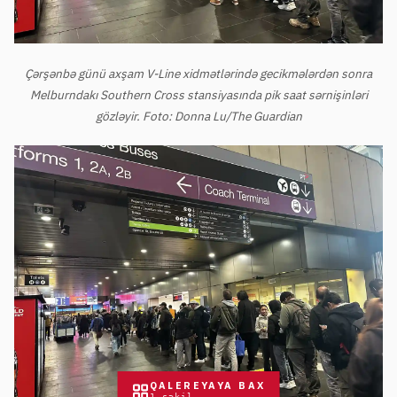
Çərşənbə günü axşam V-Line xidmətlərində gecikmələrdən sonra
Melburndakı Southern Cross stansiyasında pik saat sərnişinləri
gözləyir. Foto: Donna Lu/The Guardian
QALEREYAYA BAX
1
şəkil