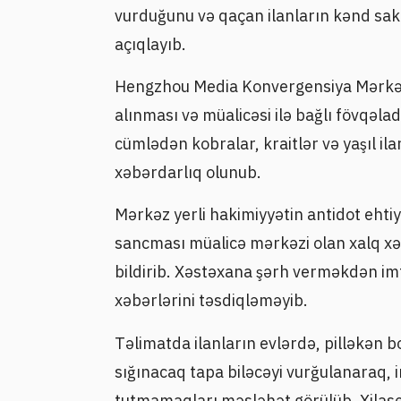
vurduğunu və qaçan ilanların kənd sak
açıqlayıb.
Hengzhou Media Konvergensiya Mərkəzi
alınması və müalicəsi ilə bağlı fövqəlad
cümlədən kobralar, kraitlər və yaşıl il
xəbərdarlıq olunub.
Mərkəz yerli hakimiyyətin antidot ehtiy
sancması müalicə mərkəzi olan xalq xəs
bildirib. Xəstəxana şərh verməkdən im
xəbərlərini təsdiqləməyib.
Təlimatda ilanların evlərdə, pilləkən b
sığınacaq tapa biləcəyi vurğulanaraq, in
tutmamaqları məsləhət görülüb. Xilase