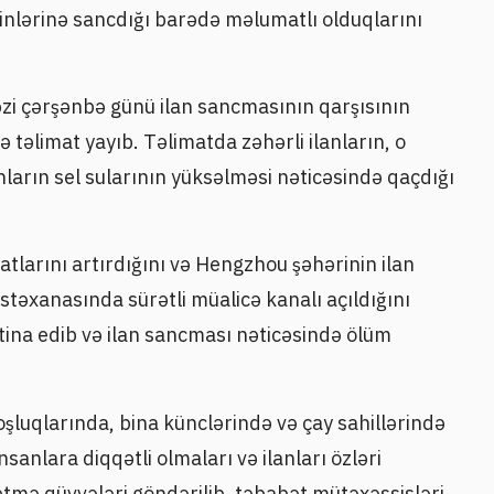
inlərinə sancdığı barədə məlumatlı olduqlarını
 çərşənbə günü ilan sancmasının qarşısının
ə təlimat yayıb. Təlimatda zəhərli ilanların, o
anların sel sularının yüksəlməsi nəticəsində qaçdığı
atlarını artırdığını və Hengzhou şəhərinin ilan
təxanasında sürətli müalicə kanalı açıldığını
tina edib və ilan sancması nəticəsində ölüm
oşluqlarında, bina künclərində və çay sahillərində
sanlara diqqətli olmaları və ilanları özləri
tmə qüvvələri göndərilib, təbabət mütəxəssisləri