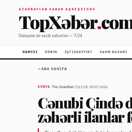
AZƏRBAYCAN XƏBƏR AQREQATORU
TopXəbər
.
co
Dünyanın ən vacib xəbərləri — 7/24
HAMISI
DÜNYA
İQTISADIYYAT
SƏHM BAZARI
ANA SƏHIFƏ
|
The Guardian
|
12:28, 09.07.2026
DÜNYA
Cənubi Çində d
zəhərli ilanlar