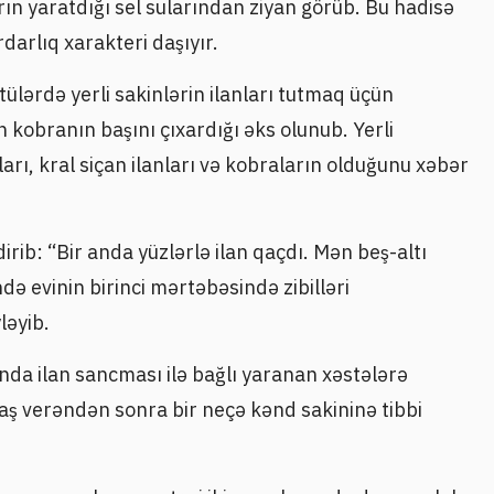
ın yaratdığı sel sularından ziyan görüb. Bu hadisə
darlıq xarakteri daşıyır.
ülərdə yerli sakinlərin ilanları tutmaq üçün
n kobranın başını çıxardığı əks olunub. Yerli
arı, kral siçan ilanları və kobraların olduğunu xəbər
irib: “Bir anda yüzlərlə ilan qaçdı. Mən beş-altı
ə evinin birinci mərtəbəsində zibilləri
ləyib.
da ilan sancması ilə bağlı yaranan xəstələrə
baş verəndən sonra bir neçə kənd sakininə tibbi