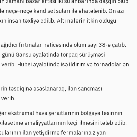
n zamanı bazar ertəsi iki su anbarında daşqın olub
ə neçə-neçə kənd sel suları ilə əhatələnib. Ən azı
n insan təxliyə edilib. Altı nəfərin itkin olduğu
ağıdıcı fırtınalar nəticəsində ölüm sayı 38-ə çatıb.
ə günü Gansu əyalətində torpaq sürüşməsi
erib. Hubei əyalətində isə ildırım və tornadolar ən
ərin təsdiqinə əsaslanaraq, ilan sancması
 verib.
gər ekstremal hava şəraitlərinin bölgəyə təsirinin
lasetmə əməliyyatlarının keçirilməsini tələb edib.
sularının ilan yetişdirmə fermalarına ziyan