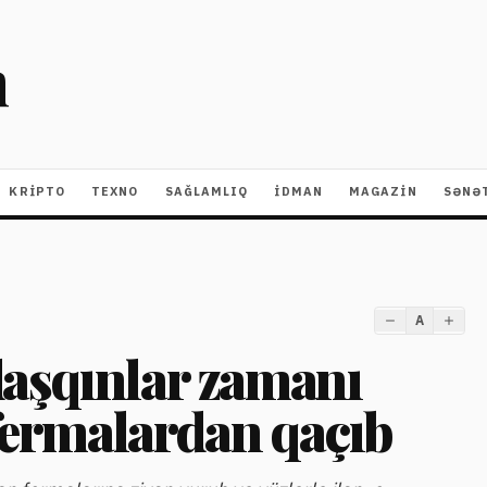
m
KRIPTO
TEXNO
SAĞLAMLIQ
İDMAN
MAGAZİN
SƏNƏ
A
aşqınlar zamanı
 fermalardan qaçıb