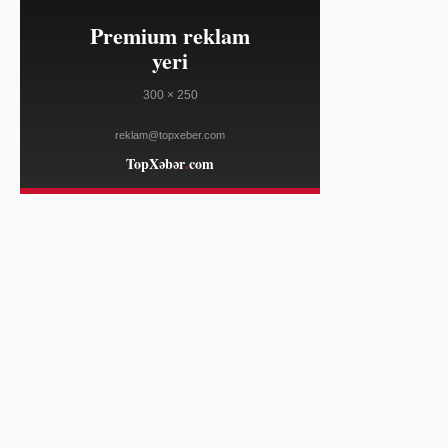
24:35
Qərb və Şərqin Ticarət Sistemləri
08/08
Süni İntellektlə Birləşir
WWD
24:35
Konqo M23 üsyançılarına 15
08/08
məhbusu azad etdi
AL JAZEERA
23:28
Roku süni intellektlə yaradılan
08/07
məzmun kanalı təqdim edib
THE VERGE
23:28
DraftKings və Flutter proqnoz
08/07
bazarlarında sürətlə inkişaf edir
CNBC MARKETS
23:28
Ukraynada hücumlarda 6 nəfər ölüb,
08/07
Kiyev Rusiyanın ticarət nəhənginə
zərbələr endirib
AL JAZEERA
23:28
Şirkətlərin yarısı süni intellekt
08/07
investisiyalarının geri dönüşünə