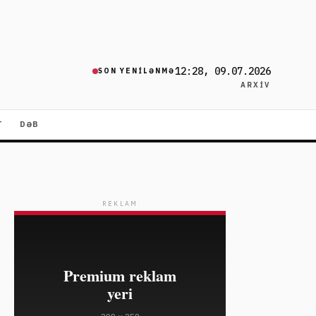
12:28, 09.07.2026
SON YENILƏNMƏ
ARXIV
T
DƏB
REKLAM