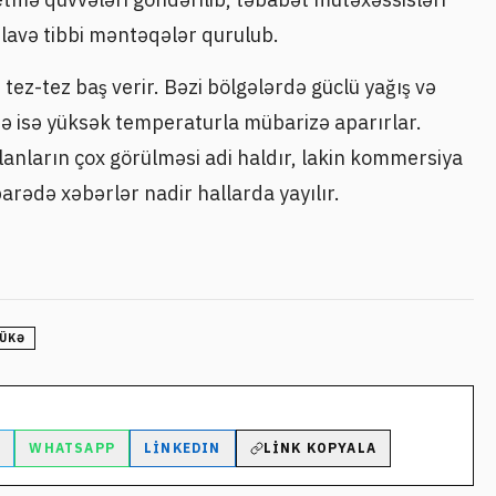
əlavə tibbi məntəqələr qurulub.
tez-tez baş verir. Bəzi bölgələrdə güclü yağış və
də isə yüksək temperaturla mübarizə aparırlar.
anların çox görülməsi adi haldır, lakin kommersiya
arədə xəbərlər nadir hallarda yayılır.
ÜKƏ
M
WHATSAPP
LINKEDIN
LINK KOPYALA