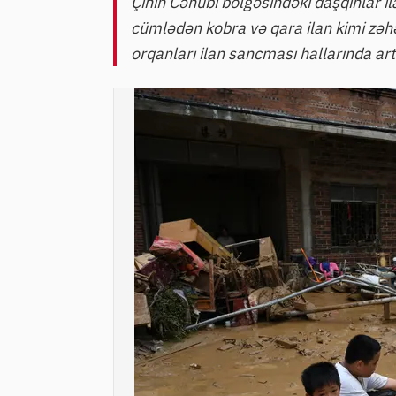
Çinin Cənubi bölgəsindəki daşqınlar il
cümlədən kobra və qara ilan kimi zəhər
orqanları ilan sancması hallarında ar