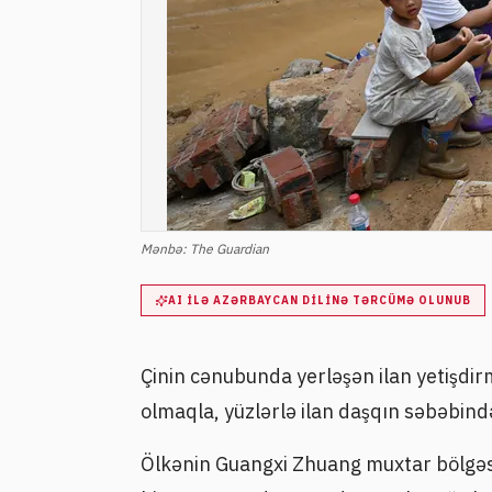
Mənbə:
The Guardian
AI ILƏ AZƏRBAYCAN DILINƏ TƏRCÜMƏ OLUNUB
Çinin cənubunda yerləşən ilan yetişdi
olmaqla, yüzlərlə ilan daşqın səbəbindən
Ölkənin Guangxi Zhuang muxtar bölgəs