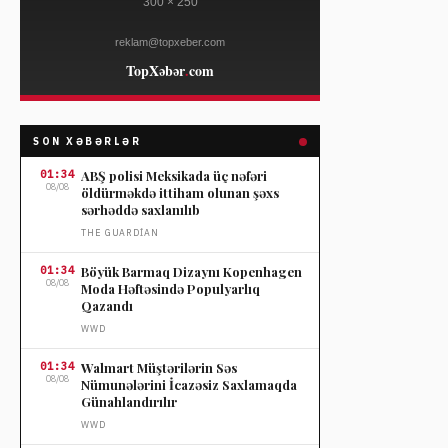
SON XƏBƏRLƏR
01:34
ABŞ polisi Meksikada üç nəfəri
08/08
öldürməkdə ittiham olunan şəxs
sərhəddə saxlanılıb
THE GUARDIAN
01:34
Böyük Barmaq Dizaynı Kopenhagen
08/08
Moda Həftəsində Populyarlıq
Qazandı
WWD
01:34
Walmart Müştərilərin Səs
08/08
Nümunələrini İcazəsiz Saxlamaqda
Günahlandırılır
WWD