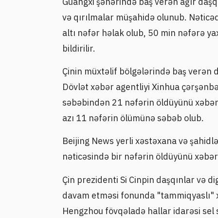
Guangxi şəhərində baş verən ağır daşqı
və qırılmalar müşahidə olunub. Nəticəd
altı nəfər həlak olub, 50 min nəfərə yaxı
bildirilir.
Çinin müxtəlif bölgələrində baş verən d
Dövlət xəbər agentliyi Xinhua çərşənb
səbəbindən 21 nəfərin öldüyünü xəbər v
azı 11 nəfərin ölümünə səbəb olub.
Beijing News yerli xəstəxana və şahidl
nəticəsində bir nəfərin öldüyünü xəbər
Çin prezidenti Si Cinpin daşqınlar və di
davam etməsi fonunda "tammiqyaslı" xi
Hengzhou fövqəladə hallar idarəsi sel 