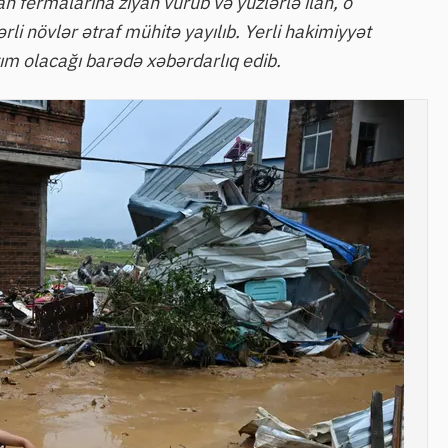
an fermalarına ziyan vurub və yüzlərlə ilan, o
li növlər ətraf mühitə yayılıb. Yerli hakimiyyət
tım olacağı barədə xəbərdarlıq edib.