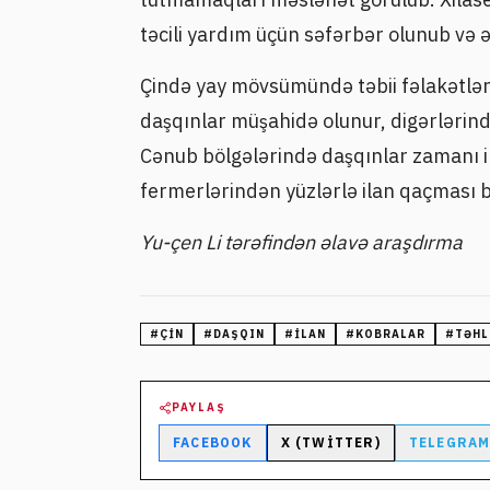
təcili yardım üçün səfərbər olunub və 
Çində yay mövsümündə təbii fəlakətlər 
daşqınlar müşahidə olunur, digərlərin
Cənub bölgələrində daşqınlar zamanı il
fermerlərindən yüzlərlə ilan qaçması b
Yu-çen Li tərəfindən əlavə araşdırma
#
ÇIN
#
DAŞQIN
#
ILAN
#
KOBRALAR
#
TƏHL
PAYLAŞ
FACEBOOK
X (TWITTER)
TELEGRA