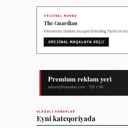
ORIJINAL MƏNBƏ
The Guardian
Venomous snakes escape breeding farms in sou
ORIJINAL MƏQALƏYƏ KEÇ
ƏLAQƏLI XƏBƏRLƏR
Eyni kateqoriyada