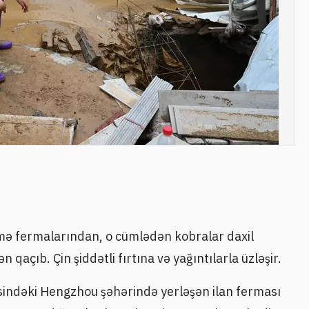
rmə fermalarından, o cümlədən kobralar daxil
 qaçıb. Çin şiddətli fırtına və yağıntılarla üzləşir.
indəki Hengzhou şəhərində yerləşən ilan ferması