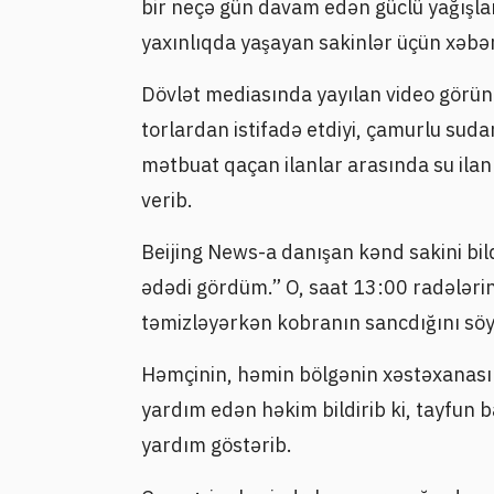
bir neçə gün davam edən güclü yağışlar
yaxınlıqda yaşayan sakinlər üçün xəbər
Dövlət mediasında yayılan video görünt
torlardan istifadə etdiyi, çamurlu suda
mətbuat qaçan ilanlar arasında su ilanl
verib.
Beijing News-a danışan kənd sakini bild
ədədi gördüm.” O, saat 13:00 radələrind
təmizləyərkən kobranın sancdığını söy
Həmçinin, həmin bölgənin xəstəxanasın
yardım edən həkim bildirib ki, tayfun 
yardım göstərib.