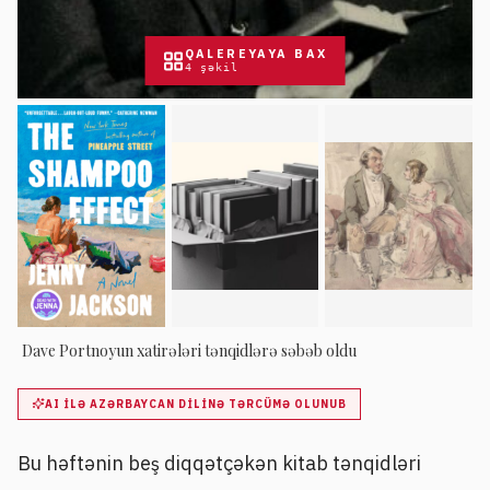
QALEREYAYA BAX
4
şəkil
Dave Portnoyun xatirələri tənqidlərə səbəb oldu
AI ILƏ AZƏRBAYCAN DILINƏ TƏRCÜMƏ OLUNUB
Bu həftənin beş diqqətçəkən kitab tənqidləri