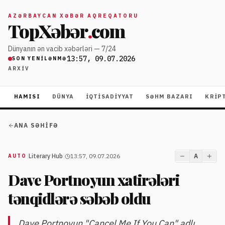
AZƏRBAYCAN XƏBƏR AQREQATORU
TopXəbər
.
com
Dünyanın ən vacib xəbərləri — 7/24
13:57, 09.07.2026
SON YENILƏNMƏ
ARXIV
HAMISI
DÜNYA
İQTISADIYYAT
SƏHM BAZARI
KRIP
ANA SƏHIFƏ
|
Literary Hub
|
13:57, 09.07.2026
A
AUTO
Dave Portnoyun xatirələri
tənqidlərə səbəb oldu
Dave Portnoyun "Cancel Me If You Can" adlı