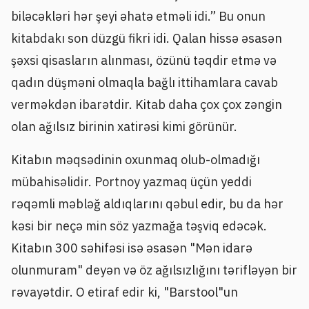
biləcəkləri hər şeyi əhatə etməli idi.” Bu onun
kitabdakı son düzgü fikri idi. Qalan hissə əsasən
şəxsi qisasların alınması, özünü təqdir etmə və
qadın düşməni olmaqla bağlı ittihamlara cavab
verməkdən ibarətdir. Kitab daha çox çox zəngin
olan ağılsız birinin xatirəsi kimi görünür.
Kitabın məqsədinin oxunmaq olub-olmadığı
mübahisəlidir. Portnoy yazmaq üçün yeddi
rəqəmli məbləğ aldıqlarını qəbul edir, bu da hər
kəsi bir neçə min söz yazmağa təşviq edəcək.
Kitabın 300 səhifəsi isə əsasən "Mən idarə
olunmuram" deyən və öz ağılsızlığını tərifləyən bir
rəvayətdir. O etiraf edir ki, "Barstool"un