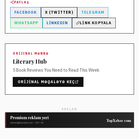
PAYLAŞ
FACEBOOK
X (TWITTER)
TELEGRAM
WHATSAPP
LINKEDIN
LINK KOPYALA
ORIJINAL MƏNBƏ
Literary Hub
5 Book Reviews You Need to Read This Week
ORIJINAL MƏQALƏYƏ KEÇ
REKLAM