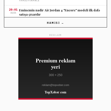
YAHOO FINANCE
20:01
Eminemin nadir Air Jordan 4 "Encore" modeli ilk dəfə
08/08
satışa çıxarılır
WWD
HAMISI →
20:01
Buc-ee’s kiçik biznesə növbəti intellektual mülkiyyət
08/08
iddiası qaldırdı
REKLAM
THE VERGE
20:01
Livanda keçmiş Suriya generalı tutulub, onun Suriya
08/08
hökumətinə verilməsi müzakirə edilir
AL JAZEERA
20:01
Yaponiyada güclü tayfun Okinava adasını vuruq altında
08/08
qoyub, Çinə doğru irəliləyir
BBC NEWS
19:42
Bank of America Apple səhmlərinin qiymət hədəfini
08/08
saxlayıb
YAHOO FINANCE
19:42
Ripple RLUSD ilə beynəlxalq maliyyə bazarında
08/08