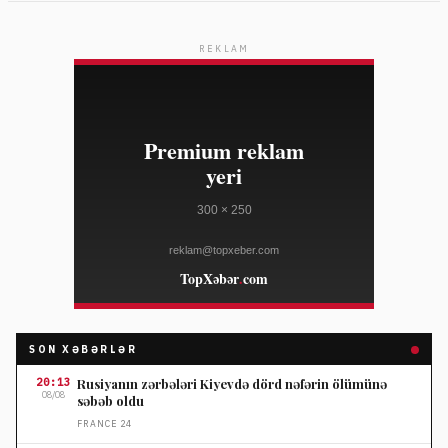
REKLAM
SON XƏBƏRLƏR
20:13
Rusiyanın zərbələri Kiyevdə dörd nəfərin ölümünə
08/08
səbəb oldu
FRANCE 24