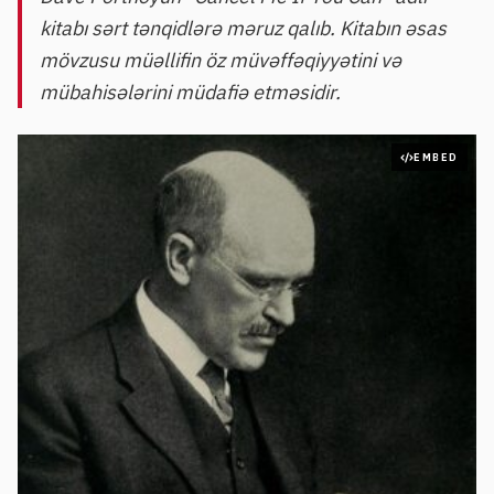
kitabı sərt tənqidlərə məruz qalıb. Kitabın əsas
mövzusu müəllifin öz müvəffəqiyyətini və
mübahisələrini müdafiə etməsidir.
EMBED