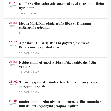
20:13
Kindle Scribe Colorsoft rəqəmsal qeyd və oxumaq üçün
08/08
uyğundur
TECHCRUNCH
20:13
Meqan Markl Kanadada qrafik libas və Diananın
08/08
sırğaları ilə görünüb
ELLE
20:13
Alphabet TPU satışlarına başlayaraq Nvidia və
08/08
Broadcom ilə rəqabət aparır
YAHOO FINANCE
20:13
Nebius səhm qiyməti iyulda 31 faiz azalıb, alış üçün
08/08
vaxtdır
YAHOO FINANCE
20:01
Texnologiya sektorunda ixtisarlar 20 ilin ən yüksək
08/08
səviyyəsinə çatıb
YAHOO FINANCE
20:01
Jamie Dimon qızılın qiymətinin 2026-cı ilin sonunda 5
08/08
min dolları keçəcəyini proqnozlaşdırır