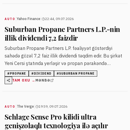
|
|
Yahoo Finance
22:44, 09.07.2026
AUTO
Suburban Propane Partners L.P.-nin
illik dividendi 7,2 faizdir
Suburban Propane Partners L.P. fəaliyyət göstərdiyi
sahədə gözəl 7,2 faiz illik dividendi təqdim edir. Bu şirkət
Yeni Cersi ştatında yerləşir və propan pərakəndə
satışında uzunmüddətli təcrübəyə malikdir.
#
PROPANE
#
DIVIDEND
#
SUBURBAN PROPANE
TAM OXU →
MƏNBƏ
|
|
The Verge
19:59, 09.07.2026
AUTO
Schlage Sense Pro kilidi ultra
genişzolaqlı texnologiya ilə açılır