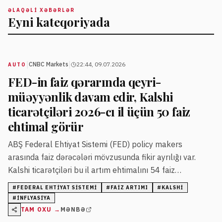
ƏLAQƏLI XƏBƏRLƏR
Eyni kateqoriyada
|
|
CNBC Markets
22:44, 09.07.2026
AUTO
FED-in faiz qərarında qeyri-
müəyyənlik davam edir, Kalshi
ticarətçiləri 2026-cı il üçün 50 faiz
ehtimal görür
ABŞ Federal Ehtiyat Sistemi (FED) policy makers
arasında faiz dərəcələri mövzusunda fikir ayrılığı var.
Kalshi ticarətçiləri bu il artım ehtimalını 54 faiz
səviyyəsində qiymətləndirir, 2028-ci il üçün isə bu rəqəm
#
FEDERAL EHTIYAT SISTEMI
#
FAIZ ARTIMI
#
KALSHI
80 faizə çatır.
#
INFLYASIYA
TAM OXU →
MƏNBƏ