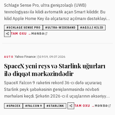
Schlage Sense Pro, ultra genişzolaqlı (UWB)
texnologiyası ilə kilidi avtomatik açan Smart kiliddir. Bu
kilid Apple Home Key ilə əlçatarsız açılmanı dəstəkləyir
və fiziki açarı tamamilə aradan qaldırır.
#
SCHLAGE SENSE PRO
#
ULTRA-WIDEBAND
#
AĞILLI KILID
TAM OXU →
MƏNBƏ
|
|
Yahoo Finance
19:59, 09.07.2026
AUTO
SpaceX yeni reys və Starlink uğurları
ilə diqqət mərkəzindədir
SpaceX Falcon 9 raketini rekord 36-cı dəfə uçuraraq
Starlink peyk şəbəkəsinin genişlənməsində növbəti
mərhələni keçdi. Şirkətin 2026-cı il uçuşlarının əksəriyyəti
Starlink peyklərinin yerləşdirilməsinə yönəlib.
TAM OXU →
MƏNBƏ
#
SPACEX
#
FALCON 9
#
STARLINK