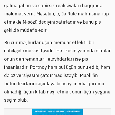
qalmaqalları və səbirsiz reaksiyaları haqqında
məlumat verir. Məsələn, o, Ja Rule mahnısına rap
etməklə N-sözü dediyini xatırladır və bunu pis
şəkildə müdafiə edir.
Bu cür məşhurlar üçün memuar effektli bir
ilahiləşdirmə vasitəsidir. Hər kəsin yanında olanlar
onun qəhrəmanları, əleyhdarları isə pis
insanlardır. Portnoy həm pul üçün bunu edib, həm
də öz versiyasını çatdırmaq istəyib. Müəllifin
bütün fikirlərini açıqlaya biləcəyi media qurumu
olmadığı üçün kitab nəşr etmək onun üçün yeganə
seçim olub.