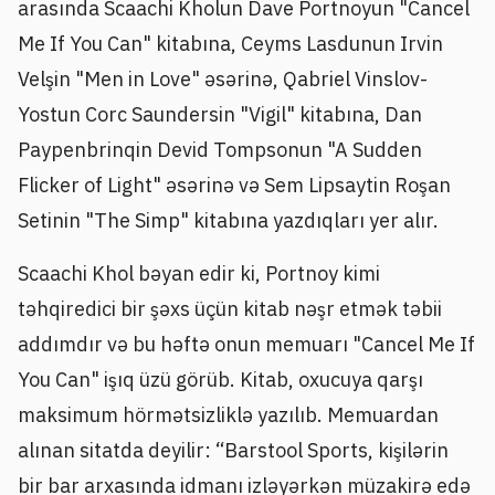
arasında Scaachi Kholun Dave Portnoyun "Cancel
Me If You Can" kitabına, Ceyms Lasdunun Irvin
Velşin "Men in Love" əsərinə, Qabriel Vinslov-
Yostun Corc Saundersin "Vigil" kitabına, Dan
Paypenbrinqin Devid Tompsonun "A Sudden
Flicker of Light" əsərinə və Sem Lipsaytin Roşan
Setinin "The Simp" kitabına yazdıqları yer alır.
Scaachi Khol bəyan edir ki, Portnoy kimi
təhqiredici bir şəxs üçün kitab nəşr etmək təbii
addımdır və bu həftə onun memuarı "Cancel Me If
You Can" işıq üzü görüb. Kitab, oxucuya qarşı
maksimum hörmətsizliklə yazılıb. Memuardan
alınan sitatda deyilir: “Barstool Sports, kişilərin
bir bar arxasında idmanı izləyərkən müzakirə edə