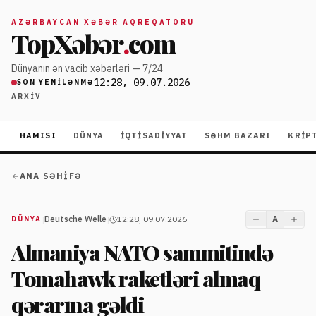
AZƏRBAYCAN XƏBƏR AQREQATORU
TopXəbər
.
com
Dünyanın ən vacib xəbərləri — 7/24
12:28, 09.07.2026
SON YENILƏNMƏ
ARXIV
HAMISI
DÜNYA
İQTISADIYYAT
SƏHM BAZARI
KRIP
ANA SƏHIFƏ
|
Deutsche Welle
|
12:28, 09.07.2026
A
DÜNYA
Almaniya NATO sammitində
Tomahawk raketləri almaq
qərarına gəldi