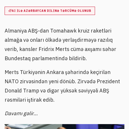
AI ILƏ AZƏRBAYCAN DILINƏ TƏRCÜMƏ OLUNUB
Almaniya ABŞ-dan Tomahawk kruiz raketləri
almağa və onları ölkədə yerləşdirməyə razılıq
verib, kansler Fridrix Merts cümə axşamı səhər
Bundestaq parlamentində bildirib.
Merts Türkiyənin Ankara şəhərində keçirilən
NATO zirvəsindən yeni dönüb. Zirvədə Prezident
Donald Tramp və digər yüksək səviyyəli ABŞ
rəsmiləri iştirak edib.
Davamı gəlir...