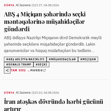
|
|
Al Jazeera
23:37, 04.08.2026
DÜNYA
ABŞ 4 Miçiqan şəhərində seçki
məntəqələrinə müşahidəçilər
göndərdi
ABŞ Ədliyyə Nazirliyi Miçiqanın dörd Demokratik meylli
şəhərində seçkilərə müşahidəçilər göndərdib. Lakin
qanunvericilər və hüquq müdafiəçiləri bu tədbirin
partiyalar üçün istifadə edilə biləcəyindən narahatdır.
#
ABŞ ƏDLIYYƏ NAZIRLIYI
#
MÜŞAHIDƏÇILƏR
#
MIÇIQAN
#
DONALD TRAMP
#
SEÇKI
TAM OXU →
MƏNBƏ
|
|
Al Jazeera
23:10, 04.08.2026
DÜNYA
İran atəşkəs dövründə hərbi gücünü
artırır