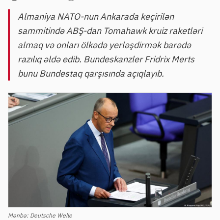
Almaniya NATO-nun Ankarada keçirilən
sammitində ABŞ-dan Tomahawk kruiz raketləri
almaq və onları ölkədə yerləşdirmək barədə
razılıq əldə edib. Bundeskanzler Fridrix Merts
bunu Bundestaq qarşısında açıqlayıb.
Mənbə:
Deutsche Welle