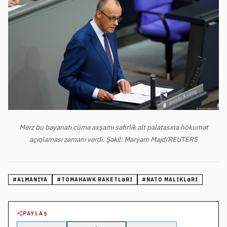
Merz bu bəyanatı cümə axşamı səfirlik alt palatasına hökumət
açıqlaması zamanı verdi. Şəkil: Maryam Majd/REUTERS
#
ALMANIYA
#
TOMAHAWK RAKETLƏRI
#
NATO MALIKLƏRI
PAYLAŞ