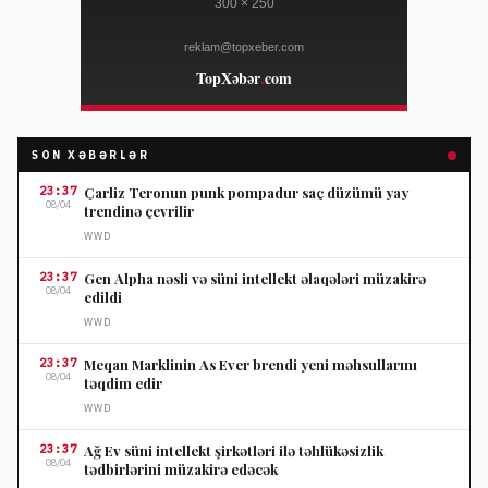
SON XƏBƏRLƏR
23:37
Çarliz Teronun punk pompadur saç düzümü yay
08/04
trendinə çevrilir
WWD
23:37
Gen Alpha nəsli və süni intellekt əlaqələri müzakirə
08/04
edildi
WWD
23:37
Meqan Marklinin As Ever brendi yeni məhsullarını
08/04
təqdim edir
WWD
23:37
Ağ Ev süni intellekt şirkətləri ilə təhlükəsizlik
08/04
tədbirlərini müzakirə edəcək