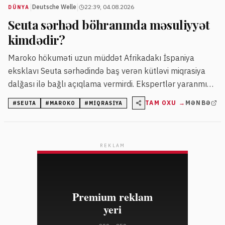
|
|
Deutsche Welle
22:39, 04.08.2026
DÜNYA
Seuta sərhəd böhranında məsuliyyət
kimdədir?
Maroko hökuməti uzun müddət Afrikadakı İspaniya
eksklavı Seuta sərhədində baş verən kütləvi miqrasiya
dalğası ilə bağlı açıqlama vermirdi. Ekspertlər yaranmış
vəziyyəti siyasi gərginliklər, miqrasiya siyasəti və sosial-
TAM OXU →
MƏNBƏ
#
SEUTA
#
MAROKO
#
MIQRASIYA
iqtisadi səbəblərin qarşılıqlı təsiri kimi qiymətləndirir.
REKLAM