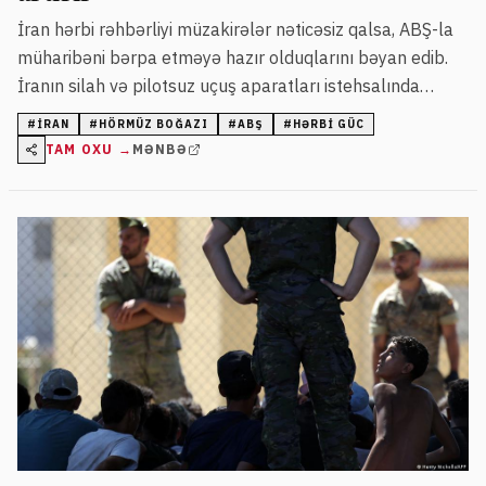
İran hərbi rəhbərliyi müzakirələr nəticəsiz qalsa, ABŞ-la
müharibəni bərpa etməyə hazır olduqlarını bəyan edib.
İranın silah və pilotsuz uçuş aparatları istehsalında
irəliləyişlər olduğu bildirilib.
#
İRAN
#
HÖRMÜZ BOĞAZI
#
ABŞ
#
HƏRBI GÜC
TAM OXU →
MƏNBƏ