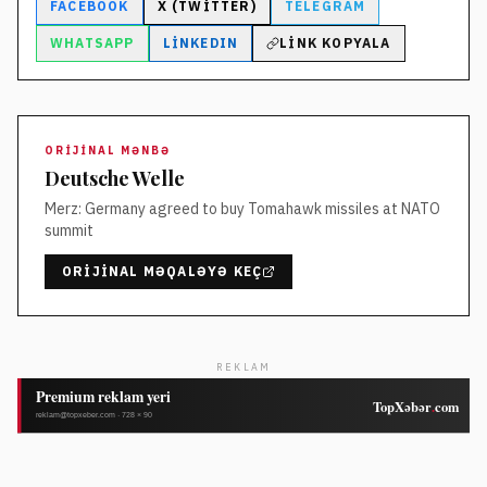
FACEBOOK
X (TWITTER)
TELEGRAM
WHATSAPP
LINKEDIN
LINK KOPYALA
ORIJINAL MƏNBƏ
Deutsche Welle
Merz: Germany agreed to buy Tomahawk missiles at NATO
summit
ORIJINAL MƏQALƏYƏ KEÇ
REKLAM