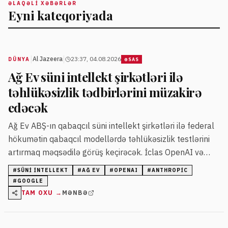
ƏLAQƏLI XƏBƏRLƏR
Eyni kateqoriyada
|
|
Al Jazeera
23:37, 04.08.2026
DÜNYA
ƏSAS
Ağ Ev süni intellekt şirkətləri ilə
təhlükəsizlik tədbirlərini müzakirə
edəcək
Ağ Ev ABŞ-ın qabaqcıl süni intellekt şirkətləri ilə federal
hökumətin qabaqcıl modellərdə təhlükəsizlik testlərini
artırmaq məqsədilə görüş keçirəcək. İclas OpenAI və
Anthropic şirkətlərinin modellərində baş vermiş
#
SÜNI INTELLEKT
#
AĞ EV
#
OPENAI
#
ANTHROPIC
kibertəhlükəsizlik hadisələrindən sonra təşkil olunur.
#
GOOGLE
TAM OXU →
MƏNBƏ