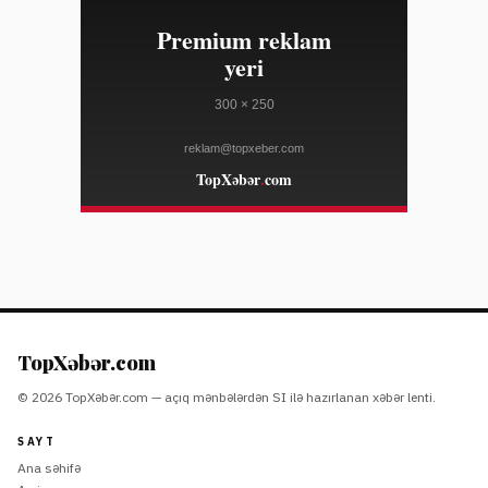
08/04
zəifliyinə görə dəyər itirib
WWD
23:10
Marko Rubio Hörmüz Boğazında Gömrük Sazişi üzrə
08/04
irəliləyişdən xəbər verib
WWD
23:10
Süni intellekt cins tədarük zənciri məlumatlarını daha
08/04
mürəkkəb edə bilər
WWD
23:10
"Open USD" bazara çıxdı, "Circle"ın bazar dəyərinə
08/04
zərbə vurdu — tərəfdaşlar isə "USDC"i dəstəkləyir
COINDESK
23:10
Lenovo "Legion Go S" cihazı SteamOS ilə ən ucuz
08/04
qiymətə endirilib
TopXəbər.com
THE VERGE
© 2026 TopXəbər.com — açıq mənbələrdən SI ilə hazırlanan xəbər lenti.
23:10
Aşağı kəsim moda 2026-cı ilin sonrakı kolleksiyalarında
08/04
əsas trenddir
SAYT
ELLE
Ana səhifə