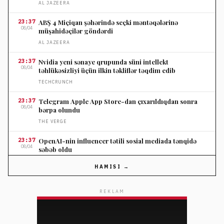
AL JAZEERA
23:37
ABŞ 4 Miçiqan şəhərində seçki məntəqələrinə
08/04
müşahidəçilər göndərdi
AL JAZEERA
23:37
Nvidia yeni sənaye qrupunda süni intellekt
08/04
təhlükəsizliyi üçün ilkin təkliflər təqdim edib
TECHCRUNCH
23:37
Telegram Apple App Store-dan çıxarıldıqdan sonra
08/04
bərpa olundu
THE VERGE
23:37
OpenAI-nin influencer tətili sosial mediada tənqidə
08/04
səbəb oldu
THE VERGE
HAMISI →
23:37
Nordstromun ildönümü satışında seçilmiş cins
08/04
şalvarlara endirim
REKLAM
ELLE
23:10
Salvatore Ferragamo səhm qiyməti Amerika satışları