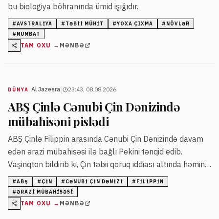
bu biologiya böhranında ümid işığıdır.
#
AVSTRALIYA
#
TƏBII MÜHIT
#
YOXA ÇIXMA
#
NÖVLƏR
#
NUMBAT
TAM OXU →
MƏNBƏ
|
|
Al Jazeera
23:43, 08.08.2026
DÜNYA
ABŞ Çinlə Cənubi Çin Dənizində
mübahisəni pislədi
ABŞ Çinlə Filippin arasında Cənubi Çin Dənizində davam
edən ərazi mübahisəsi ilə bağlı Pekini tənqid edib.
Vaşinqton bildirib ki, Çin təbii qoruq iddiası altında həmin
ərazidə ərazi tələblərini irəli sürür.
#
ABŞ
#
ÇIN
#
CƏNUBI ÇIN DƏNIZI
#
FILIPPIN
#
ƏRAZI MÜBAHISƏSI
TAM OXU →
MƏNBƏ