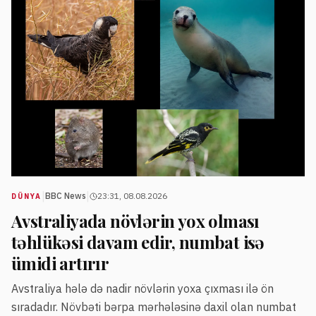
|
|
BBC News
23:31, 08.08.2026
DÜNYA
Avstraliyada növlərin yox olması
təhlükəsi davam edir, numbat isə
ümidi artırır
Avstraliya hələ də nadir növlərin yoxa çıxması ilə ön
sıradadır. Növbəti bərpa mərhələsinə daxil olan numbat