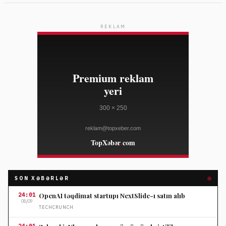
REKLAM
SON XƏBƏRLƏR
24:01
OpenAI təqdimat startupı NextSlide-ı satın alıb
08/09
TECHCRUNCH