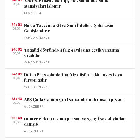
24:01
Zelenski: Ukraynada qış mövsümündə istilik
08/09
stansiyaları işləmir
FRANCE 24
24:01
Nokia Tayvanda 5G və Süni İntellekt Şəbəkəsini
08/09
Genişləndirir
YAHOO FINANCE
24:01
Təqaüd dövründə 4 faiz qaydasına çevik yanaşma
08/09
vacibdir
YAHOO FINANCE
24:01
Dutch Bros səhmləri 19 faiz düşüb, lakin investisiya
08/09
fürsəti qalır
YAHOO FINANCE
23:43
ABŞ Çinlə Cənubi Çin Dənizində mübahisəni pislədi
08/08
AL JAZEERA
23:43
Hunter Biden atasının prostat xərçəngi xəstəliyindən
08/08
danışıb
AL JAZEERA