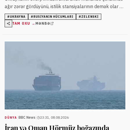
ağır zərər gördüyünü, istilik stansiyalarının demək olar ki,
sıradan çıxdığını deyib. O bildirib ki, Rusiyanın gecə
#
UKRAYNA
#
RUSIYANIN HÜCUMLARI
#
ZELENSKI
hücumlarında son 24 saatda 13 nəfər həlak olub və bu
TAM OXU →
MƏNBƏ
hücumların məqsədi ukraynalıların həyatını dözülməz
etməkdir.
|
|
BBC News
23:31, 08.08.2026
DÜNYA
İran və Oman Hörmüz boğazında