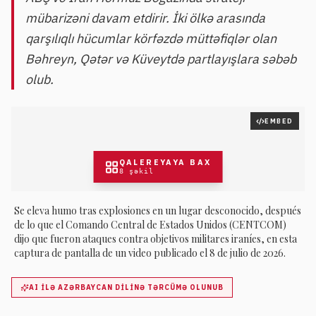
mübarizəni davam etdirir. İki ölkə arasında
qarşılıqlı hücumlar körfəzdə müttəfiqlər olan
Bəhreyn, Qətər və Küveytdə partlayışlara səbəb
olub.
EMBED
QALEREYAYA BAX
8
şəkil
Se eleva humo tras explosiones en un lugar desconocido, después
de lo que el Comando Central de Estados Unidos (CENTCOM)
dijo que fueron ataques contra objetivos militares iraníes, en esta
captura de pantalla de un video publicado el 8 de julio de 2026.
AI ILƏ AZƏRBAYCAN DILINƏ TƏRCÜMƏ OLUNUB