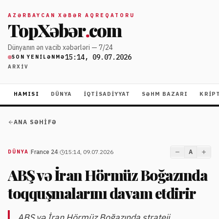
AZƏRBAYCAN XƏBƏR AQREQATORU
TopXəbər
.
com
Dünyanın ən vacib xəbərləri — 7/24
15:14, 09.07.2026
SON YENILƏNMƏ
ARXIV
HAMISI
DÜNYA
İQTISADIYYAT
SƏHM BAZARI
KRIP
ANA SƏHIFƏ
|
France 24
|
15:14, 09.07.2026
A
DÜNYA
ABŞ və İran Hörmüz Boğazında
toqquşmalarını davam etdirir
ABŞ və İran Hörmüz Boğazında strateji