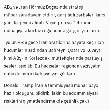
ABŞ və İran Hörmüz Boğazında strateji
mübarizəni davam etdirir, qarşılıqlı zərbələr ikinci
gün də qeydə alınıb. Vaşinqton və Tehranın
münaqişəsi körfəz regionunda gərginliyi artırıb.
İyulun 9-da gecə İran ərazilərinə həyata keçirilən
hücumların ardından Bəhreyn, Qətər və Küveyt
kimi ABŞ-ın Körfəzdəki müttəfiqlərində partlayış
səsləri eşidilib. Bu hadisələr regionda vəziyyətin
daha da mürəkkəbləşdiyini göstərir.
Donald Tramp İranla tammiqyaslı müharibəyə
hazır olduğunu bildirib, lakin bu addımın siyasi
risklərini qiymətləndirməkdə çətinlik çəkir.