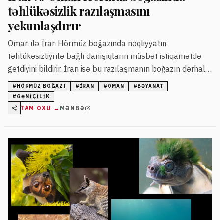
təhlükəsizlik razılaşmasını
yekunlaşdırır
Oman ilə İran Hörmüz boğazında nəqliyyatın
təhlükəsizliyi ilə bağlı danışıqların müsbət istiqamətdə
getdiyini bildirir. İran isə bu razılaşmanın boğazın dərhal
açılmasına təsir etməyəcəyini deyir.
#
HÖRMÜZ BOĞAZI
#
İRAN
#
OMAN
#
BƏYANAT
#
GƏMIÇILIK
TAM OXU →
MƏNBƏ