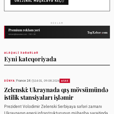
ORIJINAL MƏQALƏYƏ KEÇ
REKLAM
ƏLAQƏLI XƏBƏRLƏR
Eyni kateqoriyada
|
|
France 24
24:01, 09.08.2026
DÜNYA
ƏSAS
Zelenski: Ukraynada qış mövsümündə
istilik stansiyaları işləmir
Prezident Volodimir Zelenski Serbiyaya səfəri zamanı
Ukraynanın enerji infrastrukturunun müharibə şəraitində