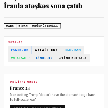
İranla atəşkəs sona çatıb
#
ABŞ
#
İRAN
#
HÖRMÜZ BOĞAZI
PAYLAŞ
FACEBOOK
X (TWITTER)
TELEGRAM
WHATSAPP
LINKEDIN
LINK KOPYALA
ORIJINAL MƏNBƏ
France 24
Iran betting Trump 'doesn't have the stomach to go back
to full-scale war'