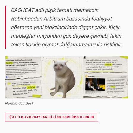
CASHCAT adlı pişik temalı memecoin
Robinhoodun Arbitrum bazasında fəaliyyət
göstərən yeni blokzincirində diqqət çəkir. Kiçik
məbləğlər milyondan çox dəyərə çevrilib, lakin
token kəskin qiymət dalğalanmaları ilə risklidir.
Mənbə:
CoinDesk
AI ILƏ AZƏRBAYCAN DILINƏ TƏRCÜMƏ OLUNUB