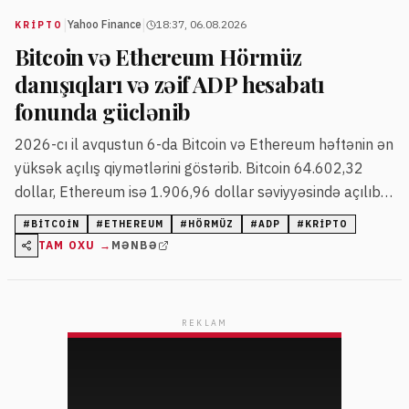
|
|
Yahoo Finance
18:37, 06.08.2026
KRIPTO
Bitcoin və Ethereum Hörmüz
danışıqları və zəif ADP hesabatı
fonunda güclənib
2026-cı il avqustun 6-da Bitcoin və Ethereum həftənin ən
yüksək açılış qiymətlərini göstərib. Bitcoin 64.602,32
dollar, Ethereum isə 1.906,96 dollar səviyyəsində açılıb.
Bazar iştirakçıları Hörmüz Boğazının qismən açılması ilə
#
BITCOIN
#
ETHEREUM
#
HÖRMÜZ
#
ADP
#
KRIPTO
bağlı danışıqlardan və ADP-nin zəif iş hesabatına
TAM OXU →
MƏNBƏ
reaksiyada risk aktivlərinə marağın artdığını bildirirlər.
REKLAM