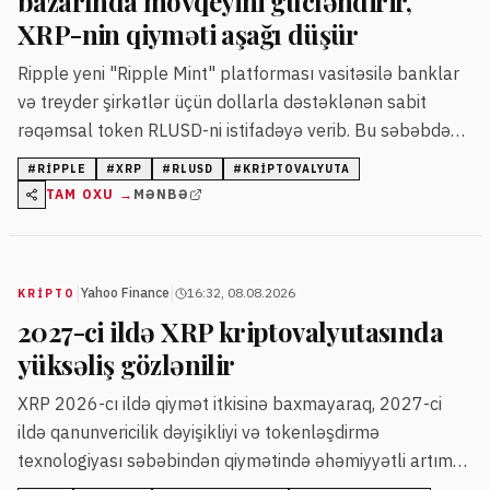
bazarında mövqeyini gücləndirir,
XRP-nin qiyməti aşağı düşür
Ripple yeni "Ripple Mint" platforması vasitəsilə banklar
və treyder şirkətlər üçün dollarla dəstəklənən sabit
rəqəmsal token RLUSD-ni istifadəyə verib. Bu səbəbdən
XRP-nin əhəmiyyəti azalır və tokenin qiyməti
#
RIPPLE
#
XRP
#
RLUSD
#
KRIPTOVALYUTA
düşməkdədir.
TAM OXU →
MƏNBƏ
|
|
Yahoo Finance
16:32, 08.08.2026
KRIPTO
2027-ci ildə XRP kriptovalyutasında
yüksəliş gözlənilir
XRP 2026-cı ildə qiymət itkisinə baxmayaraq, 2027-ci
ildə qanunvericilik dəyişikliyi və tokenləşdirmə
texnologiyası səbəbindən qiymətində əhəmiyyətli artım
ola bilər. Bazarın yüksək dalğalanmaları uzunmüddətli