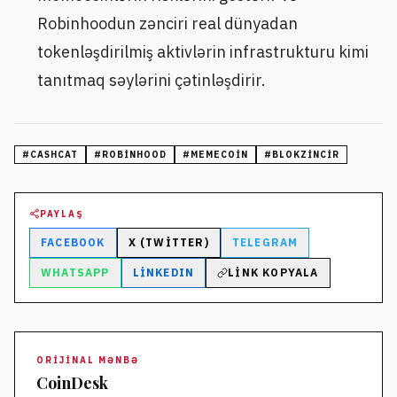
Robinhoodun zənciri real dünyadan
tokenləşdirilmiş aktivlərin infrastrukturu kimi
tanıtmaq səylərini çətinləşdirir.
#
CASHCAT
#
ROBINHOOD
#
MEMECOIN
#
BLOKZINCIR
PAYLAŞ
FACEBOOK
X (TWITTER)
TELEGRAM
WHATSAPP
LINKEDIN
LINK KOPYALA
ORIJINAL MƏNBƏ
CoinDesk