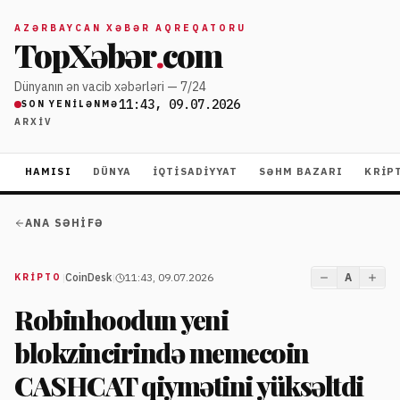
AZƏRBAYCAN XƏBƏR AQREQATORU
TopXəbər
.
com
Dünyanın ən vacib xəbərləri — 7/24
11:43, 09.07.2026
SON YENILƏNMƏ
ARXIV
HAMISI
DÜNYA
İQTISADIYYAT
SƏHM BAZARI
KRIP
ANA SƏHIFƏ
|
CoinDesk
|
11:43, 09.07.2026
A
KRIPTO
Robinhoodun yeni
blokzincirində memecoin
CASHCAT qiymətini yüksəltdi