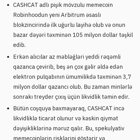
CASHCAT adlı pişik mövzulu memecoin
Robinhoodun yeni Arbitrum əsaslı
blokzincirində ilk uğurlu layihə olub və onun
bazar dəyəri təxminən 105 milyon dollar təşkil
edib.
Erkən alıcılar az məbləğləri yeddi rəqəmli
qazanca çevirib, beş ən çox gəlir əldə edən
elektron pulqabının ümumilikdə təxminən 3,7
milyon dollar qazancı olub. Bu zaman minlərlə
sonrakı treyder çıxış üçün likvidlik təmin edir.
Bütün coşquya baxmayaraq, CASHCAT incə
likvidliklə ticarət olunur və kəskin qiymət
dəyişikliklərinə məruz qalır. Bu, spekulyativ
memecoinlərin risklərini göstərir və