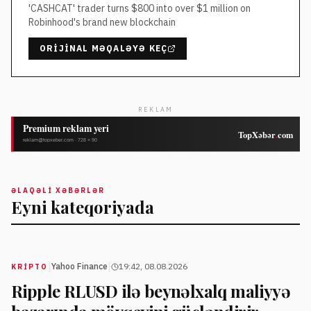
'CASHCAT' trader turns $800 into over $1 million on
Robinhood's brand new blockchain
ORIJINAL MƏQALƏYƏ KEÇ
REKLAM
ƏLAQƏLI XƏBƏRLƏR
Eyni kateqoriyada
|
|
Yahoo Finance
19:42, 08.08.2026
KRIPTO
Ripple RLUSD ilə beynəlxalq maliyyə