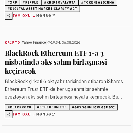
#
XRP
#
RIPPLE
#
KRIPTOVALYUTA
#
TOKENLƏŞDIRMƏ
yanaşma tələb edir.
#
DIGITAL ASSET MARKET CLARITY ACT
TAM OXU →
MƏNBƏ
|
|
Yahoo Finance
19:34, 06.08.2026
KRIPTO
BlackRock Ethereum ETF 1-ə 3
nisbətində əks səhm birləşməsi
keçirəcək
BlackRock şirkəti 6 oktyabr tarixindən etibarən iShares
Ethereum Trust ETF-də hər üç səhmi bir səhmlə
əvəzləyən əks səhm birləşməsi həyata keçirəcək. Bu
dəyişiklik fond dəyərinə təsir etməyəcək.
#
BLACKROCK
#
ETHEREUM ETF
#
ƏKS SƏHM BIRLƏŞMƏSI
TAM OXU →
MƏNBƏ