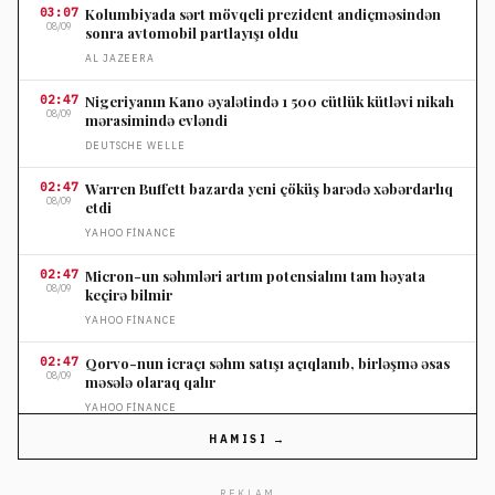
03:07
Kolumbiyada sərt mövqeli prezident andiçməsindən
08/09
sonra avtomobil partlayışı oldu
AL JAZEERA
02:47
Nigeriyanın Kano əyalətində 1 500 cütlük kütləvi nikah
08/09
mərasimində evləndi
DEUTSCHE WELLE
02:47
Warren Buffett bazarda yeni çöküş barədə xəbərdarlıq
08/09
etdi
YAHOO FINANCE
02:47
Micron-un səhmləri artım potensialını tam həyata
08/09
keçirə bilmir
YAHOO FINANCE
02:47
Qorvo-nun icraçı səhm satışı açıqlanıb, birləşmə əsas
08/09
məsələ olaraq qalır
YAHOO FINANCE
HAMISI →
02:35
Nüvə sektorunda yalnız iki şirkət yanacaq satır
08/09
YAHOO FINANCE
REKLAM