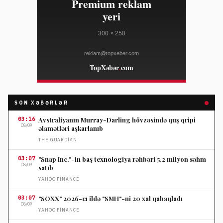
SON XƏBƏRLƏR
03:16
Avstraliyanın Murray-Darling hövzəsində quş qripi
08/09
əlamətləri aşkarlanıb
THE GUARDIAN
03:07
"Snap Inc."-in baş texnologiya rəhbəri 5,2 milyon səhm
08/09
satıb
YAHOO FINANCE
03:07
"SOXX" 2026-cı ildə "SMH"-ni 20 xal qabaqladı
08/09
YAHOO FINANCE